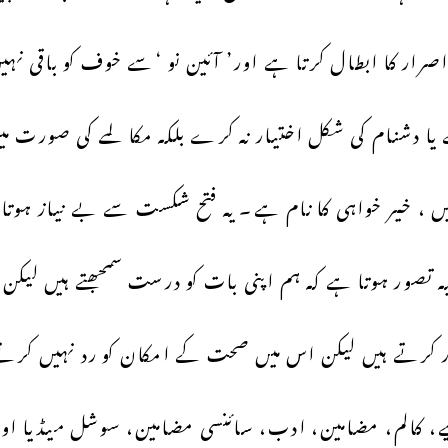
 اصرار کا ابطال کرتا ہے اور’ آئین نو ‘سے خوف کو باقی 
دشنام کی شکل اختیار نہ کرے بلکہ مکالمے کی صورت میں 
یں ، خیر خواہی کا نام ہے۔ یہ فتح شکست سے بے نیاز ہوتا
د یہ تصور ہوتا ہے کہ ہم اپنی بات کو درست سمجھتے ہیں لی
 کرتے ہیں لیکن اس میں صحت کے امکان کو رد نہیں کرتے۔
ئیے، کالم، مضامین، ادب، سائنسی مضامین، سوشل میڈیا ا