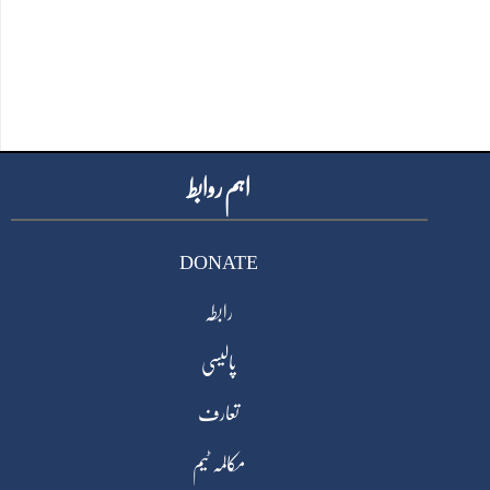
اہم روابط
DONATE
رابطہ
پالیسی
تعارف
مکالمہ ٹیم