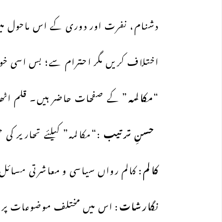
دشنام، نفرت اور دوری کے اس ماحول م
اختلاف کریں مگر احترام سے؛ بس اسی خوا
“
مکالمہ
” کے صفحات حاضر ہیں۔ قلم اٹھا
حسنِ ترتیب
:“مکالمہ” کیلئے تحاریر کی ح
کالم
: کالم رواں سیاسی و معاشرتی مسائل پ
نگارشات
: اس میں مختلف موضوعات پر مض