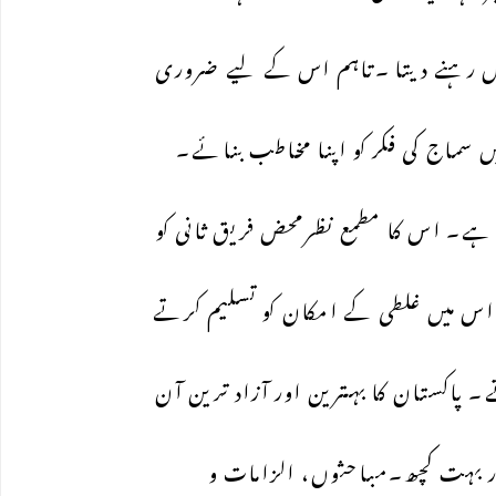
نہیں رہنے دیتا ۔تاہم اس کے لیے ضروری
سماج کی فکر کو اپنا مخاطب بنائے۔
 ہے۔ اس کا مطمع نظرمحض فریق ثانی کو
کن اس میں غلطی کے امکان کو تسلیم کرتے
 پاکستان کا بہترین اور آزاد ترین آن
ور بہت کچھ۔مباحثوں، الزامات و