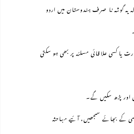
ہ یہ گوشہ نا صرف ہندوستان میں اردو
ارت یا کسی علاقائی مسلئہ پر بھی ہو سکتی
 اور پڑھ سکیں گے۔
ی کے بجائے سمجھیں، آئیے مباحثہ