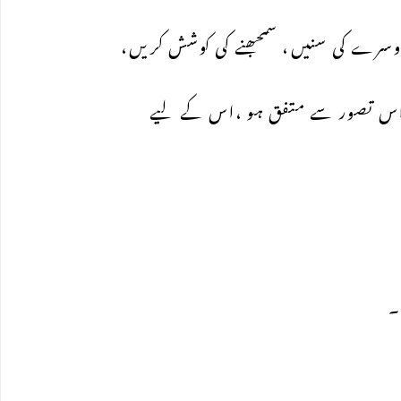
رے کی سنیں، سمجھنے کی کوشش کریں،
و اس تصور سے متفق ہو ،اس کے لیے
۔