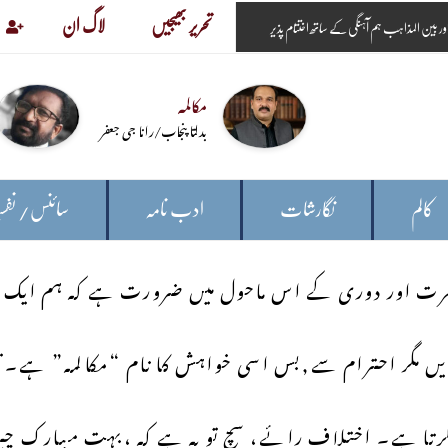
تحریر بھیجیں
لاگ ان
مکالمہ
بدلتا پنجاب/رانا جی جعفر
کالم
نگارشات
ادب نامہ
سائنس/ نفس
نفرت اور دوری کے اس ماحول میں ضرورت ہے کہ ہم ای
 مگر احترام سے,بس اسی خواہش کا نام “مکالمہ” ہے۔ تنو
ا ہے۔ اختلاف رائے، سچ تو یہ ہے کہ ،بہت مبارک چیز ہ