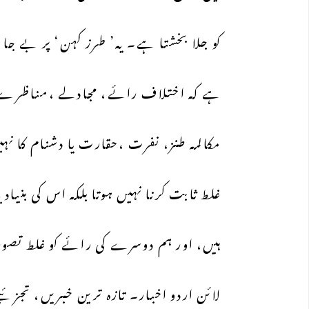
کو جلا بخشتا ہے۔ یہ’ طرز کہن‘ پر بے جا
ہے کہ اختلاف رائے، مجادلے ،مناظرے یا 
مکالمہ طنز، نفرت ،حقارت یا دشنام کا نہ
غلط ثابت کرنا نہیں ہوتا بلکہ اس کی بنیا
ہیں، اور ہم دوسرے کی رائے کو غلط تصور
لائن اردو اخبار۔ تازہ ترین خبریں، تجز