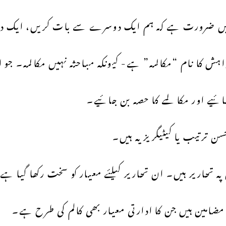
یں ضرورت ہے کہ ہم ایک دوسرے سے بات کریں، ایک دوس
ہش کا نام “مکالمہ” ہے- کیونکہ مباحثہ نہیں مکالمہ۔ ج
ئیے اور مکالمے کا حصہ بن جائیے۔
سن ترتیب یا کیٹیگریز یہ ہیں۔
ہ تحاریر ہیں۔ ان تحاریر کیلئے معیار کو سخت رکھا گیا ہے
امین ہیں جن کا ادارتی معیار بھی کالم کی طرح ہے۔