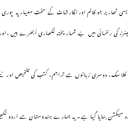
سی تحاریر جو کالم اور نگارشات کے سخت معیار پہ پوری ن
 کی رئنمائی میں بے شمار پختہ لکھاری اُبھرے ہیں ،اور ا
لاسک، دوسری زبانوں سے تراجم، کتب کی تلخیص اور نئے لک
دہ سیکشن بنایا گیا ہے۔ یہ ہمارے ہندوستان سے اردو لک