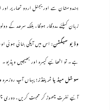
ہندوستان سے اوریجنل اردو تحاریر اور اچ
زبان کیلئے مددگار ہوگا، بلکہ سرحد کے د
وڈیو
سیکشن
: اس میں آپکی بنائی ہوئی اور
ہے۔ تو اٹھائیے کیمرہ اور بھیجیں ویڈیو۔
سوشل
میڈیا
ٹرینڈز
؛ یہاں آپ روزمرہ 
آئیے نفرت چھوڑ کر محبت کریں، دوری چھو