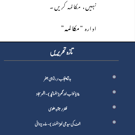
نہیں، مکالمہ کریں۔
ادارہ “
مکالمہ
”
تازہ تحر یر یں
بدلتا پنجاب/رانا جی جعفر
چڑیا خواب اور گھر (افسانچہ)- اظہر سجاد
فلٹر/ مبشرہ علوی
الف کی سیدھی لو(افسانہ)- حامد یزدانی