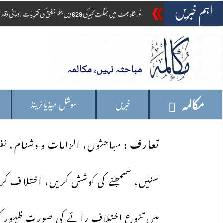
اہم خبریں
نور شاہ بھٹ میں بھگت کبیر کی 629ویں جنم جینتی کی تقریبات روحانی وقار اور بین المذاہب ہم آہنگی کے ساتھ اختتام پذیر
مکالمہ
خبریں
سوشل میڈیا ٹرینڈ
تعارف
: مباحثوں، الزامات و دشنام، 
سنیں، سمجھنے کی کوشش کریں، اختلاف کریں
میں تنوع اختلاف رائے کی صورت ظہور کرت