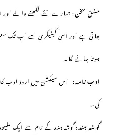
مشق
سخن
: ہمارے نئے لکھنے والے اور ای
جاتی ہے اور اسی کیٹیگری سے اب تک سنیئرز
ہوتا جائے گا۔
ادب
نامہ
: اس سیکشن میں اردو ادب کا ک
گی۔
گوشہ
ہند
: گوشہ ہند کے نام سے ایک علیح