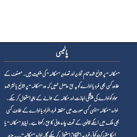
پالیسی
”مکالمہ“ پر شائع شدہ تمام تحاریر اور تصاویر ”مکالمہ“ کی ملکیت ہیں۔ مصنف کے
علاوہ کسی بھی فرد یا ادارے کو یہ حق حاصل نہیں کہ وہ ”مکالمہ“ پر شائع یا نشر شدہ
مواد کو ادارے کی پیشگی اجازت اور مکالمہ کے حوالے کے بغیر استعمال کر سکے۔
ادارہ ”مکالمہ“ ایسی کسی صورت میں متعلقہ فرد، افراد یا ادارے کے خلاف کسی
بھی ملک میں اسکے قانون کے تحت چارہ جوئی کا حق رکھتا ہے۔ ایڈیٹر ”مکالمہ“ یا
اسکا مقرر کردہ کوئی فرد یہ استحقاق استعمال کر سکے گا۔ ادارہ ”مکالمہ“۔۔۔
مزید