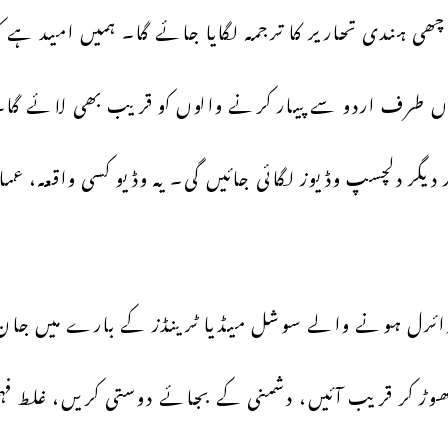
ھی ہندی تحاریر کا ترجمہ لگایا جائے گا۔ ہمیں امید ہے ک
ونوں طرف اردو سے پیار کرنے والوں کو قریب بھی لائے گا۔
 دیگر دلچسپ وڈیوز لگائی جائیں گی۔ یہ وڈیو کسی واقعہ، عم
وائرل ہونے والے سوشل میڈیا ٹرینڈز کے بارے میں جان
ڑ کر قریب آئیں، دشمنی کے بجائے دوستی کریں، غلط فہم