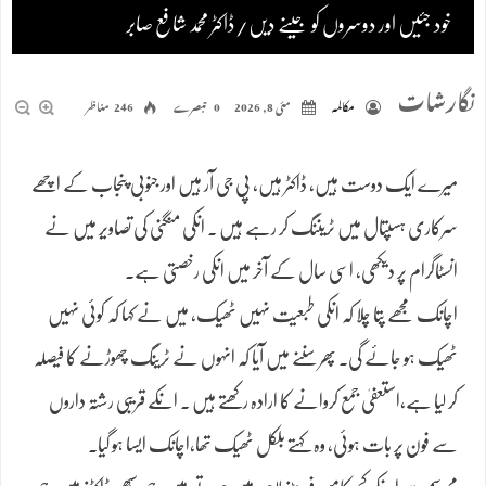
خود جئیں اور دوسروں کو جینے دیں/ڈاکٹر محمد شافع صابر
نگارشات
مکالمہ
مئی 8, 2026
0 تبصرے
246 مناظر
میرے ایک دوست ہیں، ڈاکٹر ہیں، پی جی آر ہیں اور جنوبی پنجاب کے اچھے
سرکاری ہسپتال میں ٹریننگ کر رہے ہیں ۔ انکی منگنی کی تصاویر میں نے
انسٹاگرام پر دیکھی، اسی سال کے آخر میں انکی رخصتی ہے۔
اچانک مجھے پتا چلا کہ انکی طبعیت نہیں ٹھیک، میں نے کہا کہ کوئی نہیں
ٹھیک ہو جائے گی۔ پھر سننے میں آیا کہ انہوں نے ٹرینگ چھوڑنے کا فیصلہ
کر لیا ہے،استعفیٰ جمع کروانے کا ارادہ رکھتے ہیں ۔ انکے قریبی رشتہ داروں
سے فون پر بات ہوئی، وہ کہتے بلکل ٹھیک تھا،اچانک ایسا ہو گیا۔