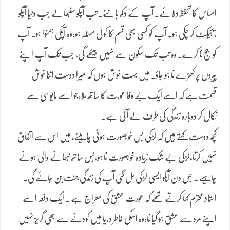
احساس کا تحفظ دلائے۔ آپ کے دکھ بانٹے۔ تب آپکو سنبھالے جب دنیا آپکو
ریجیکٹ کر چکی ہو۔ آپ کو کسی بھی قسم کا کوئی مسئلہ ہو،وہ آپکی ہمنوا ہو۔ آپ
کو جج نا کرے۔ وہ تب تک سکون سے نہیں بیٹھے گی، جب تک آپ اپنے
پیروں پر کھڑے نا ہو جاؤ۔ میں بہت خوش ہوں کہ میرا دوست اتنا خوش
قسمت ہے کہ اسے ایک بے وفا عورت کا ساتھ ملا،جو اسے مایوسی سے
نکال کر دوبارہ زندگی کی طرف لے آئی ہے۔
کچھ دوست کہتے ہیں کہ لڑکی بس خوبصورت ہونی چاہیئے، میں اس سے اتفاق
نہیں کرتا،لڑکی بے شک زیادہ خوبصورت نا ہو،بس ساتھ نبھانے والی ہونے
چاہیے ۔ جس دن آپکو ایسی لڑکی مل گئی آپ کی زندگی جنت بن جائے گی۔
استاد محترم کہا کرتے تھے کہ عورت عشق کی معراج ہے ۔ ایک دفعہ اسے
اپنے مرد سے عشق ہو گیا نا،وہ اسکی خاطر دریا میں کودنے سے بھی گریز نہیں