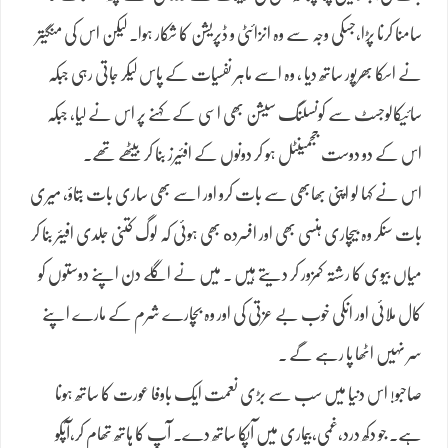
سامنا کرنا پڑا،جسکی وجہ سے وہ انزائٹی و ڈپریشن کا شکار ہوا۔ لیکن اس کی منگیتر
نے اسکا بھرپور ساتھ دیا ، وہ اسے ماہر نفسیات کے پاس لیکر جاتی رہی جبکہ
سائیکالوجسٹ سے کونسلنگ سیشن بھی اسی کے کہنے پر اس نے لیا، جبکہ
اس کے دو دوست ججمینٹل ہو کر دونوں کے افئیرز بنا کر بیٹھے تھے۔
اس نے کہا لو اپنی بھابھی سے بات کرو اور اسے بھی ساری بات بتاؤ، میری
بات سنکر وہ بیچاری ہنسی بھی اور افسرده بھی ہوئی کہ لوگ کتنی جلدی افیئر بنا کر
میاں بیوی کا رشتہ کمزور کر دیتے ہیں ۔ میں نے اگلے دن اپنے دوستوں کو
کال ملائی اور انکی خوب بے عزتی کی اور وہ بچارے شرم کے مارے اپنے
سر نہیں اٹھا پا رہے گے ۔
صاحبو! اس دنیا میں سب سے بڑی نعمت ایک باوفا عورت کا ساتھ ہونا
ہے۔ جو دکھ درد،غمی،بیماری میں آپکا ساتھ دے۔ آپ کا ہاتھ تھام کر،آپکو