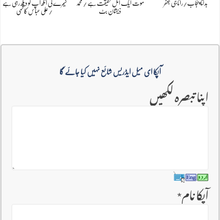
بدلتا پنجاب/رانا جی جعفر
موت ایک اٹل حقیقت ہے / محمد
کیمرے کی آنکھ آپ کو دیکھ رہی ہے
ذیشان بٹ
/ علی عباس کاظمی
آپکا ای میل ایڈریس شائع نہیں کیا جائے گا
اپنا تبصرہ لکھیں
آپکا نام
*