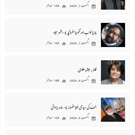
اگست 7, 2026
149 مناظر
چڑیا خواب اور گھر (افسانچہ)- اظہر سجاد
اگست 7, 2026
105 مناظر
فلٹر/ مبشرہ علوی
اگست 6, 2026
189 مناظر
الف کی سیدھی لو(افسانہ)- حامد یزدانی
اگست 6, 2026
154 مناظر