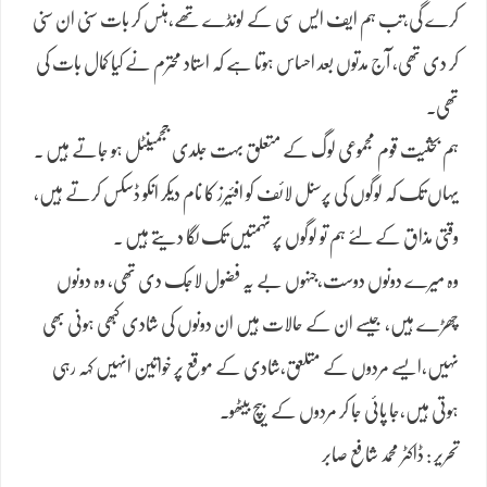
کرے گی،تب ہم ایف ایس سی کے لونڈے تھے،ہنس کر بات سنی ان سنی
کر دی تھی، آج مدتوں بعد احساس ہوتا ہے کہ استاد محترم نے کیا کمال بات کی
تھی۔
ہم بحثیت قوم مجموعی لوگ کے متعلق بہت جلدی ججمینٹل ہو جاتے ہیں ۔
یہاں تک کہ لوگوں کی پرسنل لائف کو افئیرز کا نام دیکر انکو ڈسکس کرتے ہیں،
وقتی مذاق کے لئے ہم تو لوگوں پر تہمتیں تک لگا دیتے ہیں ۔
وہ میرے دونوں دوست،جنہوں بے یہ فضول لاجک دی تھی، وہ دونوں
چھڑے ہیں، جیسے ان کے حالات ہیں ان دونوں کی شادی کبھی ہونی بھی
نہیں،ایسے مردوں کے متلعق،شادی کے موقع پر خواتین انہیں کہہ رہی
ہوتی ہیں،جا پائی جا کر مردوں کے بیچ بیٹھو۔
تحریر : ڈاکٹر محمد شافع صابر