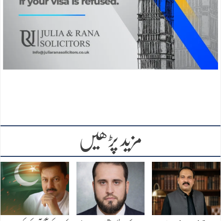
مزید پڑھیں