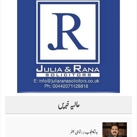
حالیہ خبریں
بدلتا پنجاب/رانا جی جعفر