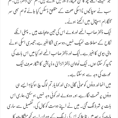
مجھ سمیت انکے کچھ کامن فرینڈز لاہور میں ہوتے ہیں، ہم سبھی ڈاکٹرز ہیں، ہم
سب نے سوچا کیوں نا اسکی صحت کے متلعق ڈسکس کیا جائے تو ہم سبھی سر
گنگارام ہسپتال میں اکھٹے ہوئے۔
ایک ڈاکٹر صاحب اٹھے اور بولے اس کی تین وجوہات ہیں ۔ پہلی انکے
نکاح کے معاملات ٹھیک نہیں،دوسری انکا افئیر ہے، تیسری اسکی ہونے
والی بیوی کا افیئر ہے۔ایک اور ڈاکٹر صاحب اٹھے اور کیا میں اس بات کی
تائید کر سکتا ہوں۔ ایک نوجوان ڈاکٹر انزائٹی و ڈپریشن کا شکار صرف ایک
عورت کی وجہ سے ہو سکتا ہے۔
میں اٹھا اور دونوں کو موٹی گالی دی اور کہا یار تم لوگ چ ہو کیا؟ ایسے ہی
دونوں پر تہمت لگا رہے ہو۔ وہ بولے اور کوئی وجہ نہیں ہو سکتی،ہماری اس
بات پر شرط لگ گئی۔ میں نے اپنے دوست کو کال کی، تفصیل سے ساری
بات کی، بعد میں پتا چلا کہ اس کی ٹرینگ کے دوران اسے کچھ مشکلات کا