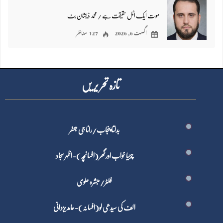
موت ایک اٹل حقیقت ہے / محمد ذیشان بٹ
اگست 6, 2026
127 مناظر
تازہ تحر یر یں
بدلتا پنجاب/رانا جی جعفر
چڑیا خواب اور گھر (افسانچہ)- اظہر سجاد
فلٹر/ مبشرہ علوی
الف کی سیدھی لو(افسانہ)- حامد یزدانی