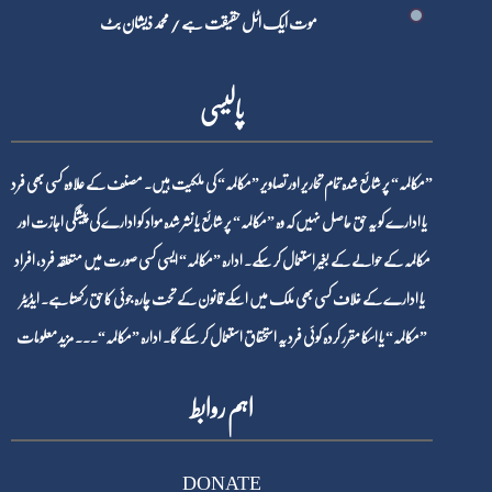
موت ایک اٹل حقیقت ہے / محمد ذیشان بٹ
پالیسی
”مکالمہ“ پر شائع شدہ تمام تحاریر اور تصاویر ”مکالمہ“ کی ملکیت ہیں۔ مصنف کے علاوہ کسی بھی فرد
یا ادارے کو یہ حق حاصل نہیں کہ وہ ”مکالمہ“ پر شائع یا نشر شدہ مواد کو ادارے کی پیشگی اجازت اور
مکالمہ کے حوالے کے بغیر استعمال کر سکے۔ ادارہ ”مکالمہ“ ایسی کسی صورت میں متعلقہ فرد، افراد
یا ادارے کے خلاف کسی بھی ملک میں اسکے قانون کے تحت چارہ جوئی کا حق رکھتا ہے۔ ایڈیٹر
”مکالمہ“ یا اسکا مقرر کردہ کوئی فرد یہ استحقاق استعمال کر سکے گا۔ ادارہ ”مکالمہ“۔۔۔
مزید معلومات
اہم روابط
DONATE