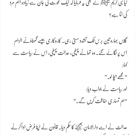
کیا نبی کریم ﷺ نے کبھی یہ فرمایا کہ ایک عورت کی جان سے زیادہ اہم مرد
کی انا ہے؟
گلاں بھارو تین برس تک تشدد سہتی رہی۔ کاروکاری جیسے گھناؤنے الزام
اس پر لگائے گئے۔ وہ تھانے پہنچی، عدالت پہنچی، اس نے ریاست سے
کہا:
“مجھے بچا لو۔”
اور ریاست نے جواب دیا:
“ہم تمہاری حفاظت کریں گے۔”
عدالت نے اسے دارالامان بھیجنے کا حکم دیا۔ قانون نے اپنا فرض ادا کرنے