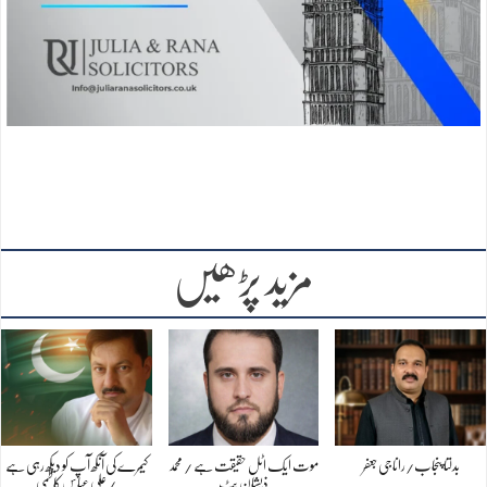
مزید پڑھیں
بدلتا پنجاب/رانا جی جعفر
موت ایک اٹل حقیقت ہے / محمد
کیمرے کی آنکھ آپ کو دیکھ رہی ہے
ذیشان بٹ
/ علی عباس کاظمی