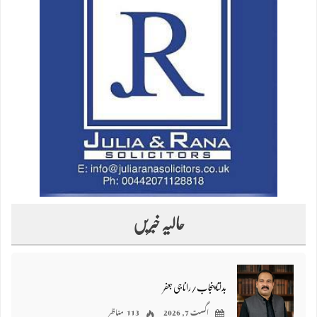
حالیہ خبریں
بدلتا پنجاب/رانا جی جعفر
اگست 7, 2026
113 مناظر