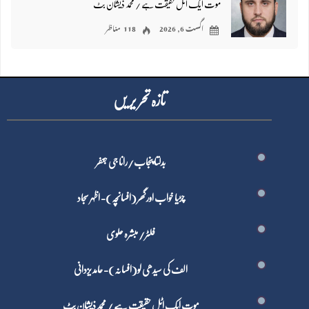
موت ایک اٹل حقیقت ہے / محمد ذیشان بٹ
اگست 6, 2026
118 مناظر
تازہ تحر یر یں
بدلتا پنجاب/رانا جی جعفر
چڑیا خواب اور گھر (افسانچہ)- اظہر سجاد
فلٹر/ مبشرہ علوی
الف کی سیدھی لو(افسانہ)- حامد یزدانی
موت ایک اٹل حقیقت ہے / محمد ذیشان بٹ