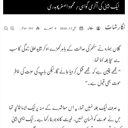
ایک بیٹی کی آخری گواہی/محمود اصغر چوہدری
نگارشات
مکالمہ
مئی 13, 2026
0 تبصرے
357 مناظر
گلاں بھارو نے سکھر کی عدالت کے باہر کھڑے ہو کر شاید اپنی زندگی کا سب
سے سچا جملہ کہا تھا:
“مجھے یقین ہے کہ مجھے قتل کر دیا جائے گا، لیکن باپ کی عزت کی خاطر
موت بھی قبول ہے۔”
یہ صرف ایک جملہ نہیں تھا، یہ اس معاشرے کے منہ پر ایک ایسا طمانچہ تھا
جس نے عورت کو انسان نہیں، غیرت کا بوجھ بنا رکھا ہے۔ ایک ایسی بیٹی