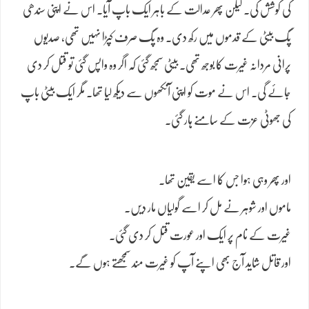
کی کوشش کی۔ لیکن پھر عدالت کے باہر ایک باپ آیا۔ اس نے اپنی سندھی
پگ بیٹی کے قدموں میں رکھ دی۔ وہ پگ صرف کپڑا نہیں تھی، صدیوں
پرانی مردانہ غیرت کا بوجھ تھی۔ بیٹی سمجھ گئی کہ اگر وہ واپس گئی تو قتل کر دی
جائے گی۔ اس نے موت کو اپنی آنکھوں سے دیکھ لیا تھا۔ مگر ایک بیٹی باپ
کی جھوٹی عزت کے سامنے ہار گئی۔
اور پھر وہی ہوا جس کا اسے یقین تھا۔
ماموں اور شوہر نے مل کر اسے گولیاں مار دیں۔
غیرت کے نام پر ایک اور عورت قتل کر دی گئی۔
اور قاتل شاید آج بھی اپنے آپ کو غیرت مند سمجھتے ہوں گے۔