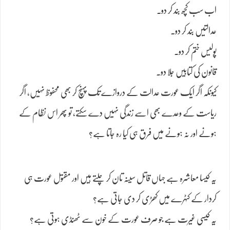
اب سب کچھ بند کر دو۔
عدالتیں بند کر دو۔
پولیس ختم کر دو۔
قانون کی کتابیں جلا دو۔
کیونکہ اگر ایک عورت عدالت کے دروازے تک پہنچ کر بھی محفوظ نہیں، اگر
ریاست کے وعدے بھی اسے زندگی نہیں دے سکتے، تو پھر اس نظام کے
ہونے اور نہ ہونے میں فرق ہی کیا رہ جاتا ہے؟
یہ کیسا معاشرہ ہے جہاں قاتل سینہ تان کر چلتے ہیں اور مقتول عورت ہی
کردار کے کٹہرے میں کھڑی کر دی جاتی ہے؟
یہ کیسی غیرت ہے جو صرف عورت کے خون سے ٹھنڈی ہوتی ہے؟