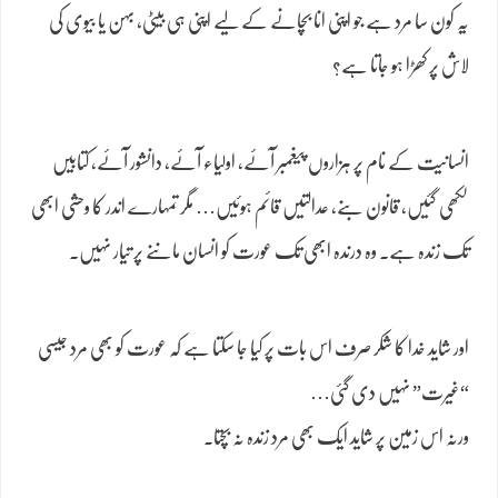
یہ کون سا مرد ہے جو اپنی انا بچانے کے لیے اپنی ہی بیٹی، بہن یا بیوی کی
لاش پر کھڑا ہو جاتا ہے؟
انسانیت کے نام پر ہزاروں پیغمبر آئے، اولیاء آئے، دانشور آئے، کتابیں
لکھی گئیں، قانون بنے، عدالتیں قائم ہوئیں… مگر تمہارے اندر کا وحشی ابھی
تک زندہ ہے۔ وہ درندہ ابھی تک عورت کو انسان ماننے پر تیار نہیں۔
اور شاید خدا کا شکر صرف اس بات پر کیا جا سکتا ہے کہ عورت کو بھی مرد جیسی
“غیرت” نہیں دی گئی…
ورنہ اس زمین پر شاید ایک بھی مرد زندہ نہ بچتا۔