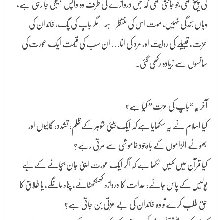
کی چیخ تھی جو جانتی تھی کہ جس دروازے کی طرف وہ واپس بھیجی جا رہی ہے،
وہاں زندگی نہیں، موت اس کی منتظر ہے۔ مگر باپ کی پگ، خاندان کی
عزت، قبیلے کی روایت اور مرد کی انا… ان سب کی قیمت ایک عورت کی
سانسوں سے زیادہ رکھی گئی۔
آخر یہ “باپ کی عزت” کیا ہے؟
کیا اسلام نے یہ سکھایا ہے کہ ایک بیٹی شوہر کے ظلم، تشدد، گالیوں اور
جھوٹے الزاموں کے باوجود خاموشی سے مرتی رہے؟
کیا قرآن میں کہیں لکھا ہے کہ اگر ایک عورت اپنی جان بچانے کے لیے
پولیس کے پاس جائے، عدالت کا دروازہ کھٹکھٹائے، پناہ مانگے، یا طلاق کا
حق طلب کرے تو وہ خاندان کی بے عزتی بن جاتی ہے؟