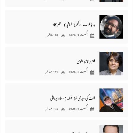
چڑیا خواب اور گھر (افسانچہ)- اظہر سجاد
اگست 7, 2026
81 مناظر
فلٹر/ مبشرہ علوی
اگست 6, 2026
170 مناظر
الف کی سیدھی لو(افسانہ)- حامد یزدانی
اگست 6, 2026
137 مناظر