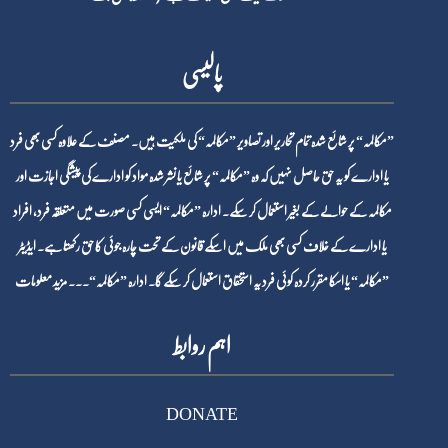
پالیسی
”مکالمہ“ پر شائع شدہ تمام تحاریر اور تصاویر ”مکالمہ“ کی ملکیت ہیں۔ مصنف کے علاوہ کسی بھی فرد
یا ادارے کو یہ حق حاصل نہیں کہ وہ ”مکالمہ“ پر شائع یا نشر شدہ مواد کو ادارے کی پیشگی اجازت اور
مکالمہ کے حوالے کے بغیر استعمال کر سکے۔ ادارہ ”مکالمہ“ ایسی کسی صورت میں متعلقہ فرد، افراد
یا ادارے کے خلاف کسی بھی ملک میں اسکے قانون کے تحت چارہ جوئی کا حق رکھتا ہے۔ ایڈیٹر
”مکالمہ“ یا اسکا مقرر کردہ کوئی فرد یہ استحقاق استعمال کر سکے گا۔ ادارہ ”مکالمہ“۔۔۔
مزید معلومات
اہم روابط
DONATE