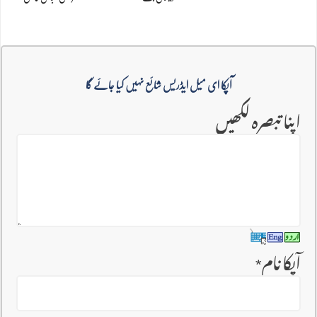
آپکا ای میل ایڈریس شائع نہیں کیا جائے گا
اپنا تبصرہ لکھیں
آپکا نام
*