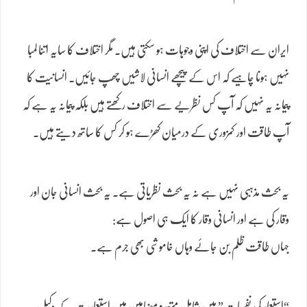
ایران سے اختلاف کی اپنی وجوہات ہو سکتی ہیں۔ مگر اختلاف کا سایہ اتنا لمبا
نہیں ہونا چاہیے کہ اس کے پیچھے انسانی لاشیں چھپ جائیں۔ انسانیت کا
پیمانہ یہ نہیں کہ آپ کس نظریے سے اختلاف رکھتے ہیں بلکہ پیمانہ یہ ہے کہ
آپ طاقت اور کمزوری کے درمیان کھڑے ہو کر کس کا ساتھ دیتے ہیں۔
یہ بحث مذہبی نہیں ہے نہ یہ بحث نظریاتی ہے۔ یہ بحث انسانی جان اور
وقار کی ہے اور انسانی وقار کا ایک ہی اصول ہے:
جہاں طاقت ظلم بن جائے وہاں خاموشی بھی جرم ہے۔
“استعمار کی نفسیات” میں شامل متعدد مضامین میں استعماریت کے وکیل