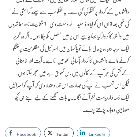
دانشوروں کے کردار پر گفتگو کی گئی ہے۔ یہ گفتگو سب سے پہلے گرامشی نے
کی تھی بعد ازاں اس کو ایڈورڈ سعید نے وسعت دی۔ استعماریت زدہ معاشروں
میں دانشور کا کردار کیا ہونا چاہیے اس پر میں مفصل لکھ چکا ہوں۔ اگر وہ تحریر
ایک مرتبہ دوبارہ پڑھ لی جائے تو پاکستان میں اسرائیل کی مظلومیت پر گفتگو
کرنے والے دانشوروں کا کردار بآسانی سمجھ میں اتا ہے۔ آیت اللہ خامنائی
کے قتل کی خبر آپ کے کانوں میں رس گھولتی ہے میں سمجھ سکتا ہوں۔
لیکن اس تعصب نے اپ کی بصارت اس قدر دھندلا دی کہ آپ کو اسرائیل
ایک ذمہ دار ریاست نظر آنے لگا ۔۔یہ بات سمجھنے کے لیے اپنے ہی کچھ
مضامین دوبارہ پڑھنے پڑے۔
Facebook
Twitter
LinkedIn