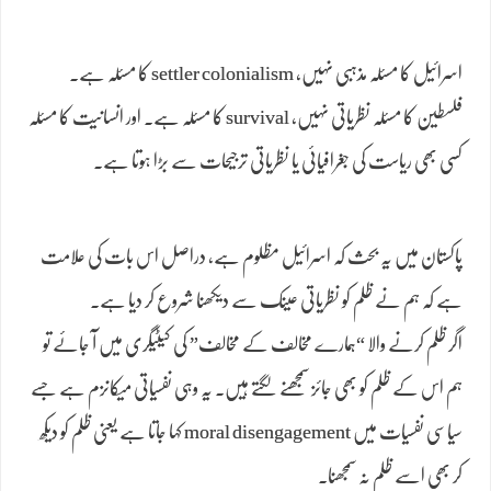
اسرائیل کا مسئلہ مذہبی نہیں، settler colonialism کا مسئلہ ہے۔
فلسطین کا مسئلہ نظریاتی نہیں، survival کا مسئلہ ہے۔ اور انسانیت کا مسئلہ
کسی بھی ریاست کی جغرافیائی یا نظریاتی ترجیحات سے بڑا ہوتا ہے۔
پاکستان میں یہ بحث کہ اسرائیل مظلوم ہے، دراصل اس بات کی علامت
ہے کہ ہم نے ظلم کو نظریاتی عینک سے دیکھنا شروع کر دیا ہے۔
اگر ظلم کرنے والا “ہمارے مخالف کے مخالف” کی کیٹیگری میں آ جائے تو
ہم اس کے ظلم کو بھی جائز سمجھنے لگتے ہیں۔ یہ وہی نفسیاتی میکانزم ہے جسے
سیاسی نفسیات میں moral disengagement کہا جاتا ہے یعنی ظلم کو دیکھ
کر بھی اسے ظلم نہ سمجھنا۔