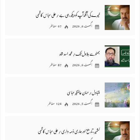
کیمرے کی آنکھ آپ کو دیکھ رہی ہے / علی عباس کاظمی
اگست 6, 2026
67 مناظر
بھٹو سے بلاول تک/ محمد اسد شاہ
اگست 6, 2026
87 مناظر
متبادل/ حسان عالمگیر عباسی
اگست 5, 2026
124 مناظر
کشمیر، تاریخ اور ہماری ذمہ داری / علی عباس کاظمی