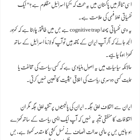
اسی تناظر میں پاکستان میں یہ بحث کہ “کیا اسرائیل مظلوم ہے؟” ایک
نفسیاتی غلط فہمی کی علامت ہے۔
یہ وہی نفسیاتی پھندا cognitive trap ہے جس میں طاقتور چاہتا ہے کہ کمزور
الجھ جائے کہ اگر آپ ایران کے ناقد ہیں تو آپ کو لازماً اسرائیل کے ساتھ
کھڑا ہونا چاہیے۔
حالانکہ سیاسیات میں یہ اصول بنیادی ہے کہ کسی ریاست کی مخالفت یا
حمایت کسی دوسری ریاست کی اخلاقی حیثیت کا تعین نہیں کرتی۔
ایران سے اختلاف اپنی جگہ۔ ایران کی پالیسیوں پر تنقید اپنی جگہ مگر ان
اختلافات کا منطقی نتیجہ یہ نہیں کہ آپ ایک ایسی ریاست کے ساتھ کھڑے
ہو جائیں جس پر عالمی عدالت انصاف نے نسل کشی کا مقدمہ کھولا ہے، جس