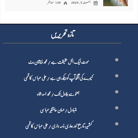
اگست 5, 2026
129 مناظر
تازہ تحر یر یں
موت ایک اٹل حقیقت ہے / محمد ذیشان بٹ
کیمرے کی آنکھ آپ کو دیکھ رہی ہے / علی عباس کاظمی
بھٹو سے بلاول تک/ محمد اسد شاہ
متبادل/ حسان عالمگیر عباسی
کشمیر، تاریخ اور ہماری ذمہ داری / علی عباس کاظمی