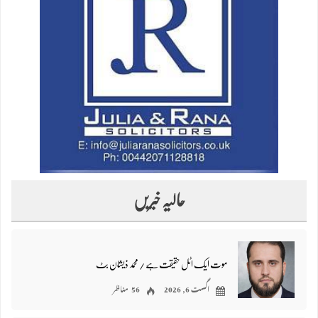
حالیہ خبریں
موت ایک اٹل حقیقت ہے / محمد ذیشان بٹ
اگست 6, 2026
56 مناظر