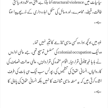
سیاسیات میں structural violence کہا جاتا ہے یعنی وہ تشدد جو ریاستی
طاقت، قبضے، محاصرے، اور وسائل کی مکمل اجارہ داری کے ذریعے پیدا ہوتا
ہے۔
غزہ میں جو کچھ ہوا، وہ کسی مذہبی تنازعے کا نتیجہ نہیں تھا۔
وہ ایک colonial occupation کی مسلسل توسیع تھی، جسے عالمی اداروں
نے بارہا غیر قانونی قرار دیا۔ اقوام متحدہ کی قراردادیں، عالمی عدالت انصاف کی
کارروائیاں، انسانی حقوق کی تنظیموں کی رپورٹس سب ایک ہی بات کی طرف
اشارہ کرتی ہیں کہ یہ مسئلہ مذہبی شناخت کا نہیں بلکہ انسانی حقوق کی پامالی کا
ہے۔