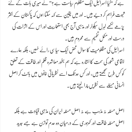
ہے کہ “کیا اسرائیل ایک مظلوم ریاست ہے؟” نے میری بات کے نئے
ثبوت فراہم کر دیے ہیں۔ اور میں یقین سے کہہ سکتا ہوں کہ پاکستان کے اکثر
پڑھے لکھے لبرل سیکولر اور مذہبی آج بھی استعماریت اور اس کے اثرات کی
درست اور مکمل تفہیم سے محروم ہیں۔
اسرائیل کی مظلومیت کا سوال محض ایک سیاسی رائے نہیں، بلکہ ہمارے
اجتماعی شعور کی سمت کا اشارہ ہے کہ ہم بطور معاشرہ ظلم اور طاقت کے تعلق
کو کس طرح سمجھتے ہیں، اور کس حد تک اسے نظریاتی خانوں میں بانٹ کر اصل
انسانی مسئلے سے نظریں چرا لیتے ہیں۔
اصل مسئلہ نہ مذہب ہے نہ اصل مسئلہ ایران کی مذہبی قیادت ہے بلکہ
اصل مسئلہ طاقت اور کمزوری کے درمیان وہ عدم توازن ہے جسے جدید