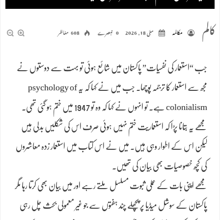
کالم
مکالمہ
مئی 18, 2026
0 تبصرے
608 مناظر
جب “استعمار کی نفسیات” پاکستان میں شائع ہوئی تو بہت سے دوستوں نے
مجھ سے استعمار کا ترجمہ پوچھا۔ جب میں نے کہا کہ یہ psychology of
colonialism ہے۔ تو انہوں نے کہا کہ وہ تو 1947 میں ختم ہو گئی تھی۔
مجھے یہ بتانا پڑا کہ استعماریت ختم نہیں ہوئی صرف اس کی شکلیں بدلی ہیں
لیکن اس کے اطوار وہی ہیں۔ میں نے اس کتاب میں استعمار زدہ معاشروں
کی کچھ خصوصیات بھی بیان کی تھیں۔
مجھے اپنی بات کے عملی ثبوت مسلسل ملتے رہے اور میں بیان بھی کرتا رہا مگر
پاکستان کے سوشل میڈیا پر پچھلے چند ہفتوں سے جو غیر معمولی بحث چل رہی