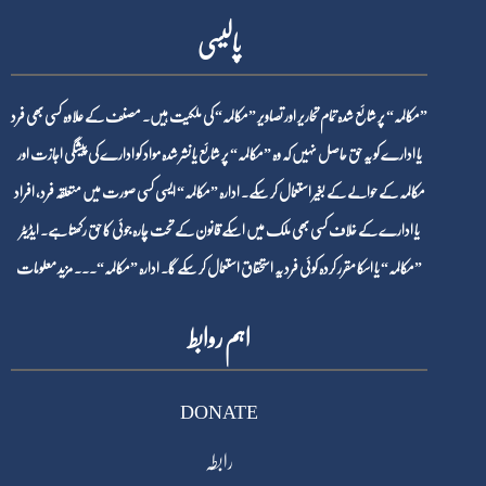
پالیسی
”مکالمہ“ پر شائع شدہ تمام تحاریر اور تصاویر ”مکالمہ“ کی ملکیت ہیں۔ مصنف کے علاوہ کسی بھی فرد
یا ادارے کو یہ حق حاصل نہیں کہ وہ ”مکالمہ“ پر شائع یا نشر شدہ مواد کو ادارے کی پیشگی اجازت اور
مکالمہ کے حوالے کے بغیر استعمال کر سکے۔ ادارہ ”مکالمہ“ ایسی کسی صورت میں متعلقہ فرد، افراد
یا ادارے کے خلاف کسی بھی ملک میں اسکے قانون کے تحت چارہ جوئی کا حق رکھتا ہے۔ ایڈیٹر
”مکالمہ“ یا اسکا مقرر کردہ کوئی فرد یہ استحقاق استعمال کر سکے گا۔ ادارہ ”مکالمہ“۔۔۔
مزید معلومات
اہم روابط
DONATE
رابطہ