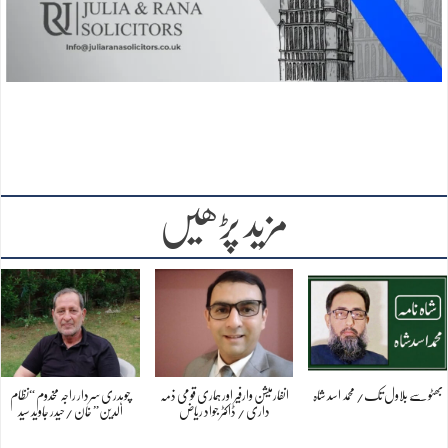
مزید پڑھیں
بھٹو سے بلاول تک/ محمد اسد شاہ
انفارمیشن وارفیر اور ہماری قومی ذمہ
چوہدری سردار راجہ مخدوم “نظام
داری / ڈاکٹر جواد ریاض
الدین” خان /حیدر جاوید سید