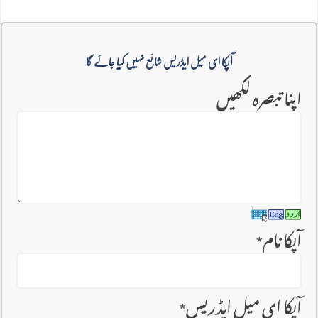
آپکا ای میل ایڈریس شائع نہیں کیا جائے گا
اپنا تبصرہ لکھیں
آپکا نام
*
آپکا ای میل ایڈریس
*