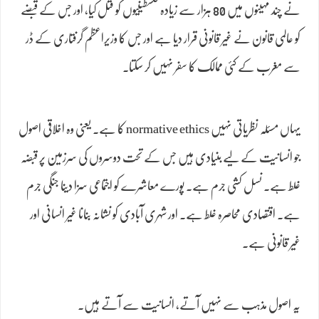
نے چند مہینوں میں 80 ہزار سے زیادہ فلسطینیوں کو قتل کیا، اور جس کے قبضے
کو عالمی قانون نے غیر قانونی قرار دیا ہے اور جس کا وزیراعظم گرفتاری کے ڈر
سے مغرب کے کئی ممالک کا سفر نہیں کر سکتا۔
یہاں مسئلہ نظریاتی نہیں normative ethics کا ہے۔ یعنی وہ اخلاقی اصول
جو انسانیت کے لیے بنیادی ہیں جس کے تحت دوسروں کی سرزمین پر قبضہ
غلط ہے۔ نسل کشی جرم ہے۔ پورے معاشرے کو اجتماعی سزا دینا جنگی جرم
ہے۔ اقتصادی محاصرہ غلط ہے۔ اور شہری آبادی کو نشانہ بنانا غیر انسانی اور
غیر قانونی ہے۔
یہ اصول مذہب سے نہیں آتے، انسانیت سے آتے ہیں۔