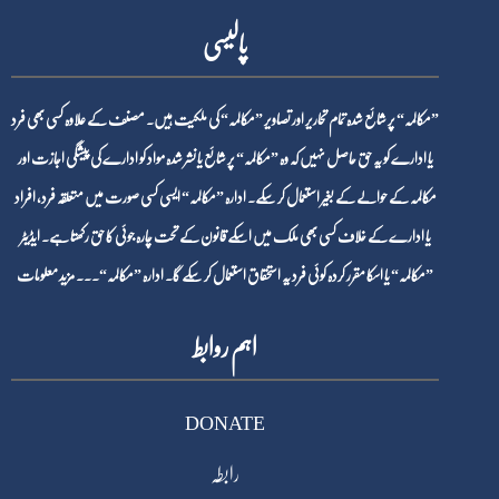
پالیسی
”مکالمہ“ پر شائع شدہ تمام تحاریر اور تصاویر ”مکالمہ“ کی ملکیت ہیں۔ مصنف کے علاوہ کسی بھی فرد
یا ادارے کو یہ حق حاصل نہیں کہ وہ ”مکالمہ“ پر شائع یا نشر شدہ مواد کو ادارے کی پیشگی اجازت اور
مکالمہ کے حوالے کے بغیر استعمال کر سکے۔ ادارہ ”مکالمہ“ ایسی کسی صورت میں متعلقہ فرد، افراد
یا ادارے کے خلاف کسی بھی ملک میں اسکے قانون کے تحت چارہ جوئی کا حق رکھتا ہے۔ ایڈیٹر
”مکالمہ“ یا اسکا مقرر کردہ کوئی فرد یہ استحقاق استعمال کر سکے گا۔ ادارہ ”مکالمہ“۔۔۔
مزید معلومات
اہم روابط
DONATE
رابطہ