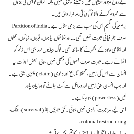
بےروح مزدور منڈیوں میں دھکیلنے کو ترقی نہیں بلکہ انسان کو اس کی جڑوں
سے محروم کرنے والا نوآبادیاتی جبر قرار دیتی ہیں۔
برصغیر کی تقسیم اس کی سب سے بڑی مثال ہے۔ Partition of India
صرف جغرافیائی ہجرت نہیں تھی۔۔ وہ شناختوں، یادوں، قبروں، زبانوں، محلوں
اور اجتماعی وجود کے بکھرنے کا سانحہ تھی۔ لوگ دہائیوں بعد بھی اس زخم کو
اٹھائے رہے۔ ہجرت صرف جسموں کی منتقلی نہیں ہوتی، بعض اوقات یہ
انسان سے اس کی زمین، تحفظ، تاریخ اور دعوی (claim) چھین لیتی ہے۔
اور جب انسان اپنی زمین اور وسائل سے کٹ جائے تو وہ زیادہ پاور
لیس(powerless) ہو جاتا ہے۔
اسی لیے ہر ہجرت آزادی نہیں ہوتی۔ کئی ہجرتیں بقا (survival)، جنگ،
colonial restructuring،
سرمایہ دارانہ استحصال یا ریاستی جبر کا نتیجہ بھی ہوتی ہیں۔