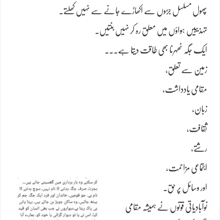
پھول مسلسل جڑوں سے اکھاڑے جانے سے نہیں کھلتے۔
تہذیبیں ہواؤں میں معلق رہ کر نہیں بنتیں۔
ایک جگہ ٹھہرنا بھی طاقت دیتا ہے۔۔۔
زمین سے تعلق،
مقامی یادداشت،
زبان،
ثقافت،
رشتے،
اجتماعی مزاحمت،
اور وسائل پر حق۔
نوآبادیاتی قوتوں نے ہمیشہ مقامی