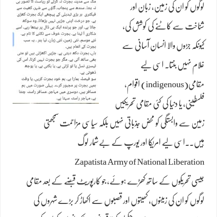
لوگوں کو ان کی زمین، زبان اور
شناخت سے کاٹنے کی کوشش کی،
کیونکہ جڑوں والا انسان آسانی سے
غلام نہیں بنتا۔ اسی لیے
مقامی(indigenous) اقوام،
فلسطینی، یا دنیا کی کئی مقامی تحریکیں
زمین سے وابستگی کو محض جذباتی نہیں بلکہ سیاسی مزاحمت سمجھتی
ہیں..اسی لیے امریکا اور یورپ کے بےشمار لوگ
Zapatista Army of National Liberation
جیسی تحریکوں کے ساتھ کھڑے ہوئے، جو کارپوریٹ قبضے کے بعد مقامی
لوگوں کو ان کی زمینوں، کھیتوں اور قصبوں سے اکھاڑ کر بڑے شہروں کی