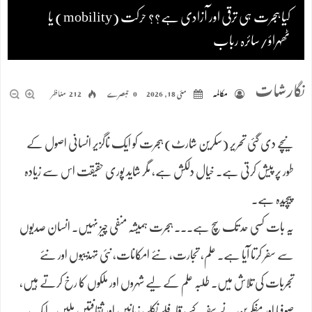
کیا ہجرت ہی ترقی اور آزادی ہے؟؟ حرکت (mobility) یا
ٹھہراؤ/سائرہ رباب
نگارشات
مکالمہ
مئی 18, 2026
0 تبصرے
212 مناظر
نیچے دی گئی تحریر (سکرین شارٹ) ہجرت کو ایک ناگزیر انسانی اصول کے
طور پر پیش کرتی ہے۔ خیال دلکش ہے، مگر شاید پوری حقیقت اس سے زیادہ
پیچیدہ ہے۔
یہ بات کسی حد تک سچ ہے۔۔۔ ہجرت ہمیشہ منفی چیز نہیں۔ انسان صدیوں
سے سفر کرتا آیا ہے۔ علم، تجارت، نئے امکانات، نئی تہذیبوں اور نئے
تجربات کی تلاش میں۔ طلبہ علم کے لیے شہروں اور ملکوں کا رخ کرتے ہیں،
صوفیا اور مفکرین نے سفر کیے، قافلے نکلے، زبانیں اور ثقافتیں ملیں۔ ایک