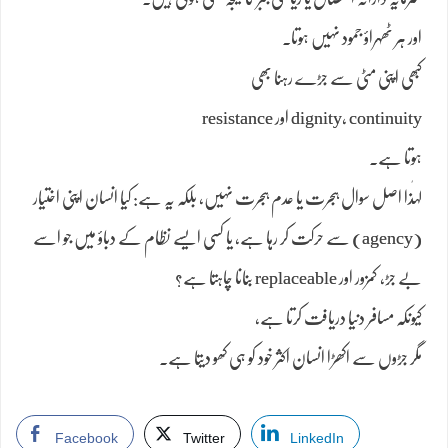
اور ہر ٹھہراؤ جمود نہیں ہوتا۔
کبھی اپنی مٹی سے جڑے رہنا بھی
dignity، continuity اور resistance
ہوتا ہے۔
لہٰذا اصل سوال ہجرت یا عدم ہجرت نہیں، بلکہ یہ ہے: کیا انسان اپنی اختیار
(agency) سے حرکت کر رہا ہے، یا کسی ایسے نظام کے دباؤ میں جو اسے
بے جڑ، کمزور اور replaceable بنانا چاہتا ہے؟
کیونکہ مسافر دنیا دریافت کرتا ہے،
مگر جڑوں سے اکھڑا انسان اکثر خود کو ہی کھو دیتا ہے۔
Facebook
Twitter
LinkedIn