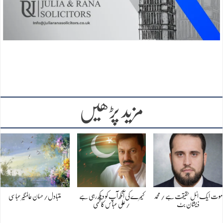
مزید پڑھیں
موت ایک اٹل حقیقت ہے / محمد
کیمرے کی آنکھ آپ کو دیکھ رہی ہے
متبادل/ حسان عالمگیر عباسی
ذیشان بٹ
/ علی عباس کاظمی