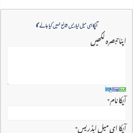
آپکا ای میل ایڈریس شائع نہیں کیا جائے گا
اپنا تبصرہ لکھیں
آپکا نام
*
آپکا ای میل ایڈریس
*