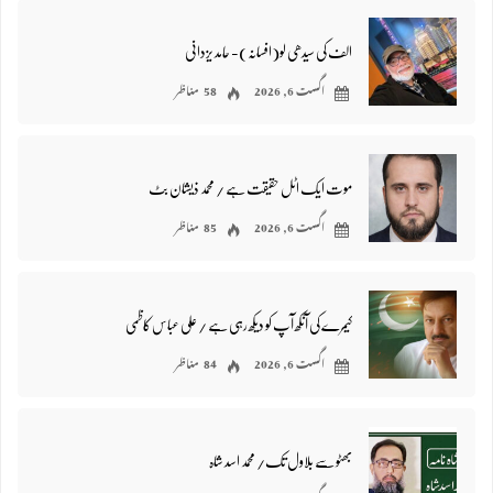
الف کی سیدھی لو(افسانہ)- حامد یزدانی
اگست 6, 2026
58 مناظر
موت ایک اٹل حقیقت ہے / محمد ذیشان بٹ
اگست 6, 2026
85 مناظر
کیمرے کی آنکھ آپ کو دیکھ رہی ہے / علی عباس کاظمی
اگست 6, 2026
84 مناظر
بھٹو سے بلاول تک/ محمد اسد شاہ