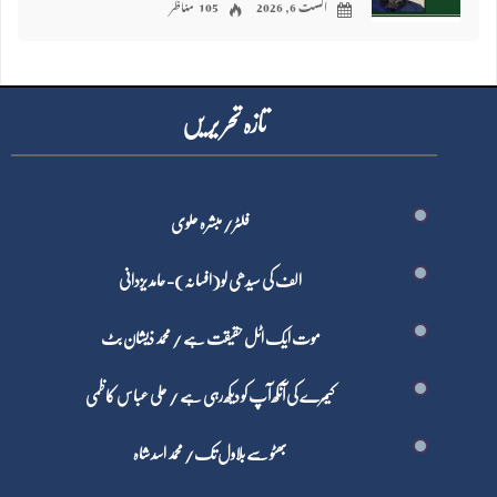
اگست 6, 2026
105 مناظر
تازہ تحر یر یں
فلٹر/ مبشرہ علوی
الف کی سیدھی لو(افسانہ)- حامد یزدانی
موت ایک اٹل حقیقت ہے / محمد ذیشان بٹ
کیمرے کی آنکھ آپ کو دیکھ رہی ہے / علی عباس کاظمی
بھٹو سے بلاول تک/ محمد اسد شاہ