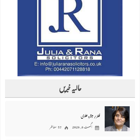
حالیہ خبریں
فلٹر/ مبشرہ علوی
اگست 6, 2026
57 مناظر