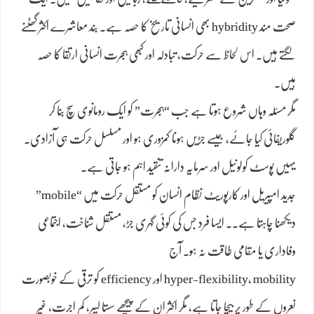
صحت مند hybridity بھی انسانی تاریخ کا حصہ ہے۔ بند معاشرے اکثر گھٹنے
لگتے ہیں۔ اس لحاظ سے حرکت، تبادلہ اور کبھی ہجرت انسانی ارتقا کا حصہ
ہیں۔
مگر مسئلہ وہاں شروع ہوتا ہے جب “ہجرت” کو ایک رومانوی سچ بنا کر
گلوریفائی کیا جائے، جیسے جڑیں ہونا کمزوری ہو اور مسلسل حرکت ہی آزادی۔
یہیں پوسٹ کولونیل اور سرمایہ دارانہ تنقید اہم ہو جاتی ہے۔
جدید امپیریل اور کارپوریٹ نظام انسان کو مستقل حرکت میں “mobile”
دیکھنا چاہتا ہے۔۔ ایسا فرد جس کی کوئی گہری جڑ، مستقل شناخت، اجتماعی
وفاداری یا مقامی طاقت نہ ہو۔ آج
hyper-flexibility، mobility اور efficiency کو ترقی کے خوبصورت
نعروں کے طور پر بیچا جاتا ہے، مگر اکثر ان کے پیچھے سستا لیبر، کم اجرت، غیر