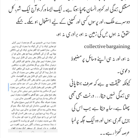
مستقل زندگی اور کمزور انسان چھپا ہوتا ہے۔ ایک ایسا ورکر جو آج ایک شہر، کل
دوسرے ملک، اور پرسوں کسی اور کمپنی کے لیے استعمال ہو سکے۔ جسکے
حقوق نہ ہوں جس کی زمین نہ ہو، برادری نہ ہو،
collective bargaining
نہ ہو، اور نہ ہی اپنے وسائل پر مضبوط
دعویٰ۔
کیونکہ حقیقت یہ ہے کہ صرف بہتا پانی
ہی زندگی نہیں دیتا… درخت بھی تبھی
پھلتا ہے, سایہ دیتا ہے جب اس کی
جڑیں گہری ہوں اور وہ ایک جگہ پر لمبا
عرصہ کھڑا رہے۔۔