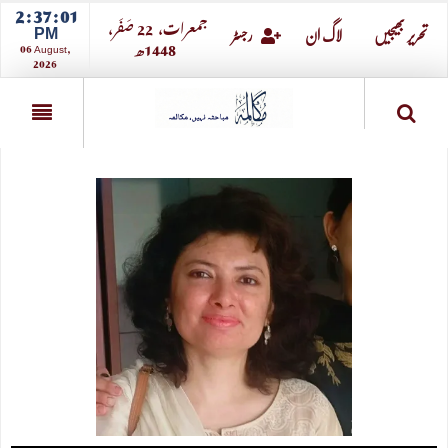
2 : 37 : 02
جمعرات،
22
صــَــفــَــر،
PM
تحریر بھیجیں
لاگ ان
رجسٹر
1448ھ
06 August,
2026