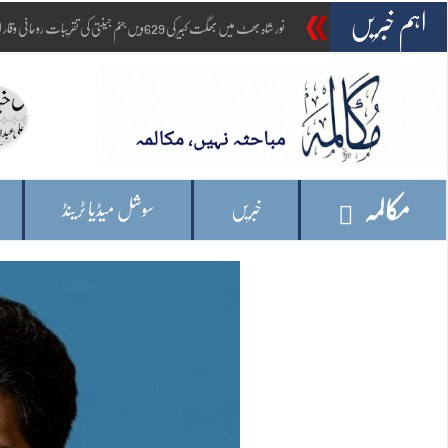
اہم خبریں
-
امریکہ: وائٹ ہاؤس ک
مکالمہ
خبریں
سوشل میڈیا ٹرینڈ