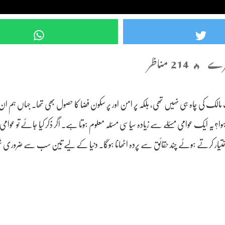
214 مناظر
لک کی چاہ ہی نہیں تھی، بلکہ پر امن اور پر سکون فضا کا حصول بھی تھا۔ جہاں ہم ان ز
یہ ایک عوامی مسئلے سے زیادہ سیاسی مسئلہ معلوم ہوتا ہے۔ اگر ذکر کیا جائے تو عوامی فا
ستہ اختیار کرتے ہوئے چند حقائق سے پردہ اٹھانا ہوگا۔ دنیا کے لیے تین سب سے ضروری