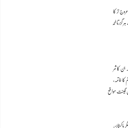
روج تر کا
گزرتا لمحہ
جن کا ثمر
کا خاتمہ،
ن گینت مواقع
ر پاکستان