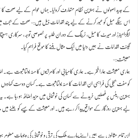
کےجدید اصولوں نے بہترین نظام متعارف کروایا۔ جہاں عوام کے لیے صحت کا حصول ہی 
اس سنگے میل کو عبور کرنے کے لیے چند اقدامات ذیل ہیں:- صحت کے بجٹ میں اضاف
ایگزامینرز اور میرٹ کا میل، ٹرینگ کے دوران طلبہ پر خصوصی توجہ، سرکاری ہسپت
گینت اقدامات نے ہمیں دنیا میں ایک مثال بننے کا موقع فراہم کیا۔
معیشت:-
ہماری معیشت ہمارا فخر ہے۔ ہماری کامیابی اور کامرانیوں کا منہ بولتا ثبوت ہے۔
کو مفت بجلی کی فراہمی ان اقدامات کا منہ بولتا ثبوت ہے۔ کسان دوست کھادوں
بہترین ریٹس پر فصلیں خریدنے سے کسان کی خوشحالی میں مزید اِضافہ ہو رہا ہے۔ 
لیے بہترین روزگار کے مواقع پیدا کر رہے ہیں۔ اور معیشت کے پہیے کو جلنے میں 
ان تمام مثالوں سے ہمیں اپنے پیارے ملک کی ترقی و خوشحالی کی وجوہات معلوم ہوت