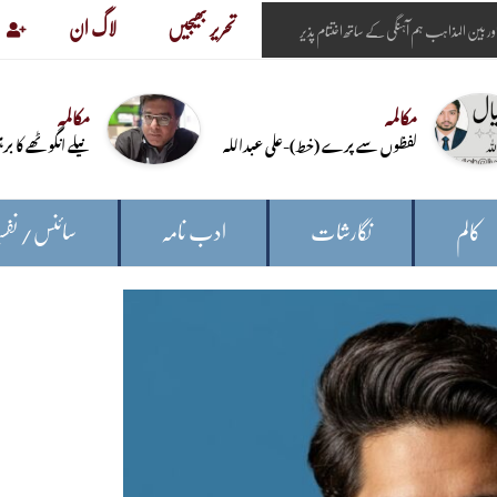
تحریر بھیجیں
لاگ ان
مکالمہ
مکالمہ
لفظوں سے پرے (خط)-علی عبداللہ
نیلے انگوٹھے کا بر
کالم
نگارشات
ادب نامہ
سائنس/ نفس