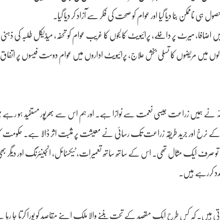
ناممکن بنا دیا گیا اور عوام کو صحت کی فکر سے آزاد کر دیا گیا۔
ا، میرٹ پر داخلے، پرائیویٹ کالجوں کا غریب عوام کو تحفہ، میڈیکل طلبہ کی ذہنی 
الوں میں مریضوں کا تسلی بخش علاج، پرائیویٹ اداروں میں عوام دوست فیسوں پر اتفاق
 اللّٰہ نے ہمیں زراعت جیسی نعمت سے نوازا ہے۔ اور ہم اس سے بھرپور مستفید ہو رہے 
 کے نرخ اور جرید طریقہ زراعت تک رسائی نے معیشت پر مثبت اثر ڈالا ہے۔ حکومت 
یہ تو صرف ایک مثال تھی۔ اس کے ساتھ ساتھ تعمیرات, ٹیکسٹائل, انجینئرنگ اور دیگر ب
مدد کررہے ہیں۔
ی ہیں۔ کہ کس طرح ایک مقصد کے تحت بننے والا ملک اپنے مقاصد کو پورا کرتا جا رہا ہ