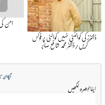
امن کی
ڈاکٹرز کی کوانٹٹی نہیں کوالٹی پر فوکس
کریں/ڈاکٹر محمد شافع صابر
آپکا ای می
اپنا تبصرہ لکھیں