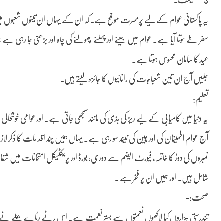
یہ پاکستانی عوام کے لیے پُرمسرت موقع ہے۔کہ ان کے یہاں ان تینوں شعبوں میں ع
سفر طے ہوتا آیا ہے۔ عوام میں جینے اور پھلنے پھولنے کی چاہ اور بڑھتی جا رہی ہے جب
عید کا سامان محسوس ہوتا ہے۔
جلیں آج ان تین شعباجات کی رانائیوں کا جائزہ لیتے ہیں۔
تعلیم:-
یہ دنیا میں کامیابی کے لیے ریڑ کی ہڈی کی مانند سمجھی جاتی ہے۔ اور عوامی خوشح
آج عوام اطمینان کی اور چین کی نیند سو رہی ہے۔ یہاں ہمیں چند اقدامات کا ذکر لازم
نمبروں کی دوڑ کا خاتمہ، فیورٹ ایضم سے دوری، بورڈ اور پریکٹیکل امتحانات میں ش
شامل ہیں۔ اور ہمیں ان پر فخر ہے ۔
صحت:-
تندرستی ہزاروں کیا لاکھوں نعمتوں سے بہتر نعمت ہے۔ اس رٹے رٹاے جملے نے انسان ک