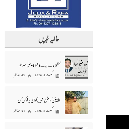
حالیہ خبریں
لفظوں سے پرے (خط)-علی عبداللہ
اگست 8, 2026
43 مناظر
ڈاکٹرز کی کوانٹٹی نہیں کوالٹی پر فوکس کریں/ڈاکٹر محمد شافع صابر
اگست 8, 2026
53 مناظر