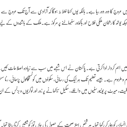
روج کا دور دور رہا ہے۔ بالکہ یوں کہنا غلط نہ ہوگا کہ آزادی سے آج تک عروج سے ع
کہ یوتھ کا رجحان ملکی فلاح اور باکڈور سنبھالنے پر مرکوز ہے۔ملک کے باشندوں کے لیے ہر 
الی میں اہم کردار ادا کرتی ہے۔ پاکستان نے اس شعبے میں سب سے زیادہ اصلاحات کیں۔ 
 و ملزوم ہے۔ جیسے تعلیم تک ہر ایک کی رسائی، سکولوں میں کونسیپچعول پڑھائی، رٹا سسٹم 
فافیت، میرٹ پر یونیورسٹیوں میں داخلے، سکیل سیکھانے پر زور اور نوکریوں و بزنس کے ا
و بیمار کر رکھا تھا۔ ہر شخص بہتر صحت کے حصول کی جاں توڑ کوششیں کرتا رہتا تھا۔ مگ