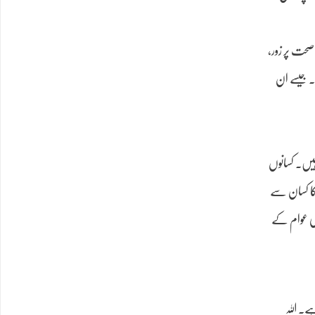
صحت پر زور،
۔ جیسے ان
ہیں۔ کسانوں
کا کسان سے
ھی عوام کے
ے۔ اللہ