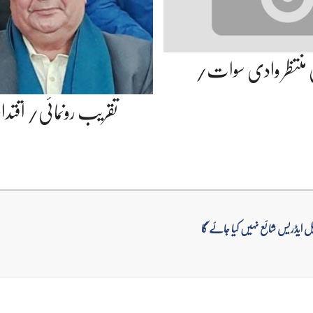
 منتظر وادی سوات/
تقریب رونمائی/ اقتدار 
ل ایڈریس شائع نہیں کیا جائے گا