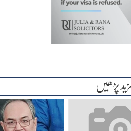
زید پڑھیں