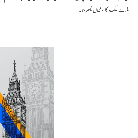
ہمارے ملک کا حامیوں ناصر ہو۔