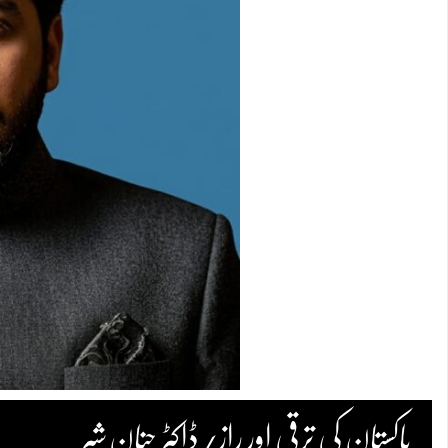
پاکستان کی ترقی اور راز/ڈاکٹر حنان شیر