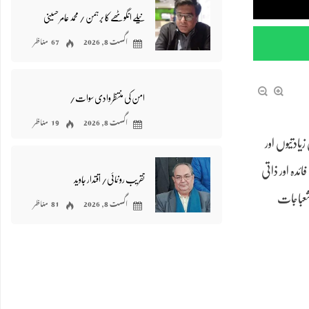
نیلے انگوٹھے کا برہمن / محمد عامر حسینی
اگست 8, 2026
67 مناظر
امن کی منتظر وادی سوات/
اگست 8, 2026
19 مناظر
یادتیوں اور
ئدہ اور ذاتی
تقریب رونمائی/ اقتدار جاوید
 شعباجات
اگست 8, 2026
81 مناظر