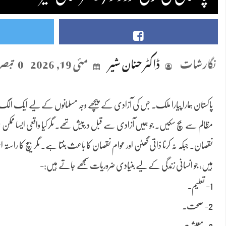
نگارشات
ڈاکٹر حنان شیر
مئی 19, 2026
0 تبصرے
پاکستان ہمارا پیارا ملک۔ جس کی آزادی کے پیچھے وجہ مسلمانوں کے لیے ایک الگ ما
مظالم سے بچ سکیں۔ جو ہمیں آزادی سے قبل درپیش تھے۔ مگر کیا واقعی ایسا ممکن ہوا؟
نقصان۔ جبکہ نہ کرنا ذاتی گھٹن اور عوام نقصان کا باعث بنتا ہے۔ مگر بیچ کا را
ہیں، جو انسانی زندگی کے لیے بنیادی ضروریات سمجھے جاتے ہیں:-
1- تعلیم۔
2- صحت۔
3- معیشت۔