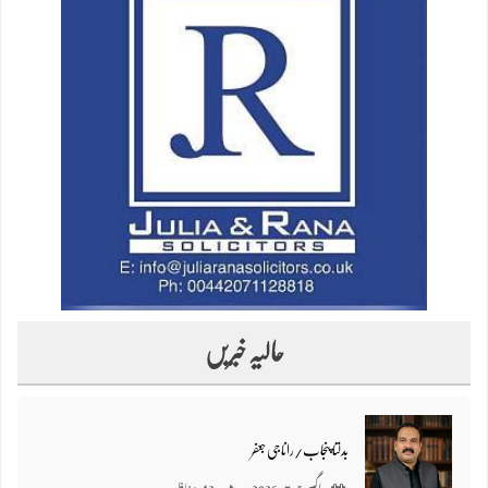
حالیہ خبریں
بدلتا پنجاب/رانا جی جعفر
اگست 7, 2026
42 مناظر