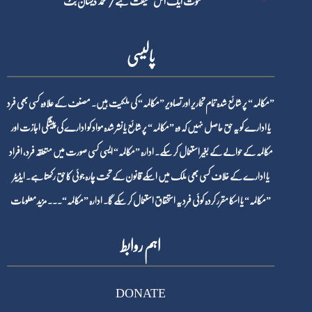
موت ایک اٹل حقیقت ہے / محمد ذیشان بٹ
پالیسی
”مکالمہ“ پر شائع شدہ تمام تحاریر اور تصاویر ”مکالمہ“ کی ملکیت ہیں۔ مصنف کے علاوہ کسی بھی فرد
یا ادارے کو یہ حق حاصل نہیں کہ وہ ”مکالمہ“ پر شائع یا نشر شدہ مواد کو ادارے کی پیشگی اجازت اور
مکالمہ کے حوالے کے بغیر استعمال کر سکے۔ ادارہ ”مکالمہ“ ایسی کسی صورت میں متعلقہ فرد، افراد
یا ادارے کے خلاف کسی بھی ملک میں اسکے قانون کے تحت چارہ جوئی کا حق رکھتا ہے۔ ایڈیٹر
”مکالمہ“ یا اسکا مقرر کردہ کوئی فرد یہ استحقاق استعمال کر سکے گا۔ ادارہ ”مکالمہ“۔۔۔
مزید معلومات
اہم روابط
DONATE