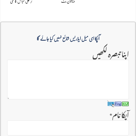
ذیشان بٹ
/ علی عباس کاظمی
آپکا ای میل ایڈریس شائع نہیں کیا جائے گا
اپنا تبصرہ لکھیں
آپکا نام
*