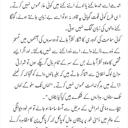
اندھےاسے اندھا کہنے یا اوئے اننے کہنے میں کوئی عار محسوس نہیں کرتے۔
اسی طرح کوئی قوت گویائی پہ قادر نہ ہو تو اسے بے زبان جانتے ہوۓ، گونگا
کہنے والوں کی زبان گنگ نہیں ہوتی۔
کوئی سماعت کی کمزوری کا شکار نظرآ جاۓ تو دوسروں کی آنکھوں میں تمسخر
کے ڈورے ڈالنے والے، اسے ڈورا کہنے سے نہیں چوکتے۔ اور اگر ایسے
شخص کا وجود نظر آ جاۓ جس کے سر کے تمام بال گرچکے ہوں تو شرارتی
مزاج لوگ اخلاق سے اتنا گر جاتے ہیں کہ بغیر بالوں والے کو گنجا کہہ کر ٹھٹھے
اڑانے میں ہرگز ندامت محسوس نہیں کرتے۔ ” کہاں تک سنو گے کہاں
تک سناؤں، ہزاروں کے شکوے ہیں کیا کیا بتاؤں ” ۔
بیچارے دماغی امراض کے مریض سے آمنا سامنا ہو جاۓ تو ہم خود دیوانگی
کے عالم میں ذہنی طور پر پریشان حال کو پاگل کہہ کر پاگل پن کا مظاہرہ کرنے