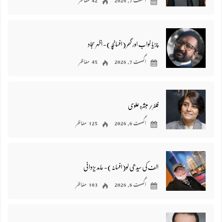
چڑیا خواب اور گھر (افسانچہ)- اظہر سجاد
اگست 7, 2026
45 مناظر
فلٹر/ مبشرہ علوی
اگست 6, 2026
125 مناظر
الف کی سیدھی لو(افسانہ)- حامد یزدانی
اگست 6, 2026
103 مناظر