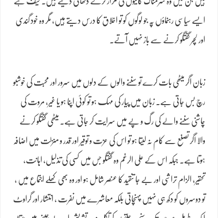
ہیں جن میں وہ شرمناک گالیوں کی تکرار کرتے دکھائی دیتے ہیں۔ حیف ہے
ایسے سیاسی رہنماؤں پہ جو لوگوں کو تو اخلاق کا درس دیتے ہیں, مگر وہ خود گندی
اور لچر گفتگو کرنے سے باز نہیں آتے۔
زبان اگر میٹھی بات کرے تو سننے والوں کے دلوں میں سرور اور محبت کی خوشبو
رچ بس جاتی ہے۔ زبان میں پیار کی مہک ہو تو کوئی اپنا ہو یا غیر، مروت کی
چاشنی سننے والے کی رگ و پے میں سرایت کر جاتی ہے۔ میٹھی گفتگو کرنے
والا اگر تصنع سے کام نہ لیتا ہو تو اس کی عزت و توقیر اور قدر و منزلت میں اضافہ
ہوتا ہے۔ جبکہ اس کے علی الرغم وہ گفتگو جس میں کسی کی تذلیل، اہانت،
تحقیر، الزام تراشی اور بے جا تنقید کا عنصر شامل ہو اور وہ بھی کھلے اجتماع میں ،
تو دوسروں کو دکھ ہی نہیں پہنچاتی بلکہ معاشرے میں نفرت ، انتشار اور گراوٹ