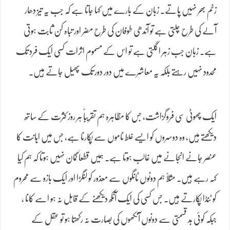
زخم بھر نہیں پاتے۔ زبان کے بارے میں کہا جاتا ہے کہ جب یہ تیز دھار
آلے کی طرح چلتی ہے تو آندھی طوفان کی طرح مضر اور تباہ کن ثابت ہوتی
ہے۔ زبان جب زہر اگلتی ہے تو اس کے مسموم اثرات کسی ایک فرد تک
محدود نہیں رہتے بلکہ یہ معاشرے میں دور دور تک پھیل جاتے ہیں۔
ایک چھوٹی سی فروگزاشت، جس کا مظاہرہ ہم تقریباً ہر روز کثرت کے ساتھ
دیکھتے ہیں، وہ دوسروں کو ایسے غلط ناموں سے پکارنا ہے، جس میں اہانت کا
عنصر جانے انجانے میں غالب ہوتا ہے۔ ہمیں قطعاَ گمان نہیں ہوتا کہ ہم کیا
کہہ رہے ہیں۔ مثلاً ہم دونوں ٹانگوں سے معذور کو لنگڑا اور ایک بازو سے محروم
کو ٹنڈا پکارتے ہیں۔ جس کسی کی ایک آنکھ دیکھنے کے قابل نہ ہو اسے کانا ،
جبکہ کوئی بد قسمتی سے دونوں آنکھوں کی بصارت نہ رکھتا ہو تو عقل کے