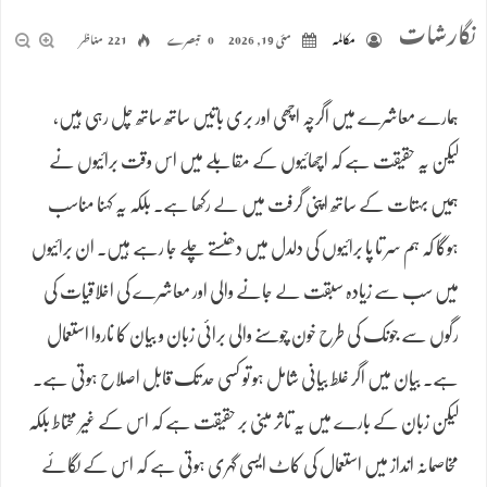
نگارشات
مکالمہ
مئی 19, 2026
0 تبصرے
221 مناظر
ہمارے معاشرے میں اگرچہ اچھی اور بری باتیں ساتھ ساتھ چل رہی ہیں،
لیکن یہ حقیقت ہے کہ اچھائیوں کے مقابلے میں اس وقت برائیوں نے
ہمیں بہتات کے ساتھ اپنی گرفت میں لے رکھا ہے۔ بلکہ یہ کہنا مناسب
ہوگا کہ ہم سر تا پا برائیوں کی دلدل میں دھنستے چلے جا رہے ہیں۔ ان برائیوں
میں سب سے زیادہ سبقت لے جانے والی اور معاشرے کی اخلاقیات کی
رگوں سے جونک کی طرح خون چوسنے والی برائی زبان و بیان کا ناروا استعمال
ہے۔ بیان میں اگر غلط بیانی شامل ہو تو کسی حد تک قابل اصلاح ہوتی ہے۔
لیکن زبان کے بارے میں یہ تاثر مبنی بر حقیقت ہے کہ اس کے غیر محتاط بلکہ
مخاصمانہ انداز میں استعمال کی کاٹ ایسی گہری ہوتی ہے کہ اس کے لگائے