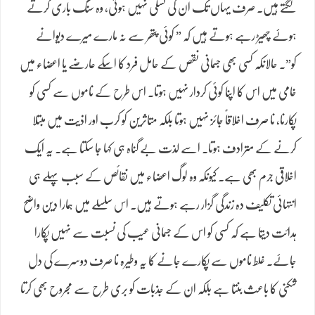
لگتے ہیں۔ صرف یہاں تک ان کی تسلی نہیں ہوتی، وہ سنگ باری کرتے
ہوۓ چھیڑ رہے ہوتے ہیں کہ ” کوئی پتھر سے نہ مارے میرے دیوانے
کو”۔ حالانکہ کسی بھی جسمانی نقص کے حامل فرد کا اسکے عارضے یا اعضاء میں
خامی میں اس کا اپنا کوئی کردار نہیں ہوتا۔ اس طرح کے ناموں سے کسی کو
پکارنا، نا صرف اخلاقاً جائز نہیں ہوتا بلکہ متاثرین کو کرب اور اذیت میں مبتلا
کرنے کے مترادف ہوتا۔ اسے لذت بے گناہ ہی کہا جا سکتا ہے۔ یہ ایک
اخلاقی جرم بھی ہے۔ کیونکہ وہ لوگ اعضاء میں نقائص کے سبب پہلے ہی
انتہائی تکلیف دہ زندگی گزار رہے ہوتے ہیں۔ اس سلسلے میں ہمارا دین واضح
ہدائت دیتا ہے کہ کسی کو اس کے جسمانی عیب کی نسبت سے نہیں پکارا
جاۓ۔ غلط ناموں سے پکارے جانے کا یہ وطیرہ نا صرف دوسرے کی دل
شکنی کا باعث بنتا ہے بلکہ ان کے جذبات کو بری طرح سے مجروح بھی کرتا