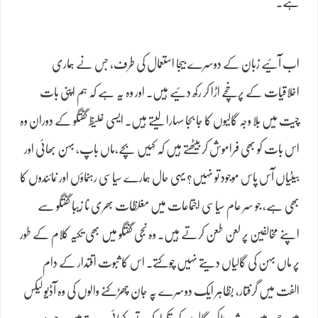
ہے۔
اب آئیے زبان کے دوسرے بیجا استعمال کی طرف، جس نے ہماری
اخلاقیات کے پرخچے اڑا کر رکھ دئیے ہیں۔ اور وہ یہ ہے کہ ہم اپنی بات
چیت میں بلا وجہ گالیوں کا جا بجا سہارا لیتے ہیں۔ ایسی غلیظ گفتگو کے دوران وہ
اس بات کو بھی فراموش کر بیٹھتے ہیں کہ کہیں بچے،ماں باپ، بہن بھائی اور
بیٹیاں آس پاس موجود تو نہیں؟ یہی حال ہمارے سیاسی رہنماؤں اور نمائندوں کا
بھی ہے، جو سر عام سیاسی اجتماعات میں مغلظات بھری نا زیبا گفتگو سے
اپنے مخالفین پر لعن طعن کرتے ہیں۔ وہ نجی گفتگو میں بھی تکیہ کلام کے طور
پر ماں بہن کی گالیاں دیتے نہیں چوکتے۔ اس کا ثبوت اقتدار کے دام
الفت میں گرفتار، بظاہر ایک دوسرے پہ جان چھڑکنے والوں کی وہ آڈیو لیکس