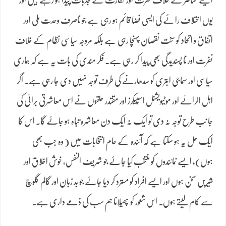
یوں اختلاف رائے کی ایسی فضا قائم ہو رہی ہے جو ناصرف وحدت ملی اور
اتفاق و اتحاد کو سخت نقصان پہنچا رہی ہے بلکہ مروجہ سیاسی نظام کے خلاف
نفرت اور نا پسندیدگی بھی پیدا کر رہی ہے۔ فکر مندی کی بات یہ ہے کہ ہماری
سیاسی اور سماجی ابتری کو سدھارنے کی طرف توجہ نہیں دی جا رہی ہے۔ اگر
اہل الرائے اور موٹیویشنل اسپیکرز اور مقتدر حلقوں نے اس معاشرتی برائی کی
جا نب طرح توجہ نہ دی تو ایک نہ ایک دن معاشرہ تباہ ہو جاۓ گا۔ اس کا
ایک حل یہ ہو سکتا ہے کہ آئندہ کے عام انتخابات میں ( وہ جب بھی
ہوں), ایسے نمائندوں کو منتخب کیا جاۓ جو شریف النفس، خوش اخلاق اور
شیریں سخن ہوں اور ایسے افراد کو مسترد کر دیا جاۓ جو بد زبان اور گالم گلوچ
سے کام لیتے ہوں۔ اس شعور کو پھیلانا ہم سب کی ذمے داری ہے۔