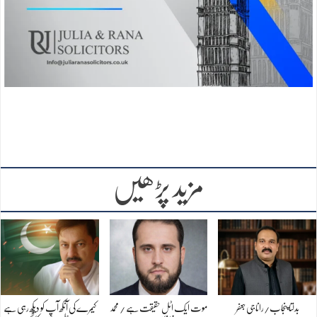
مزید پڑھیں
بدلتا پنجاب/رانا جی جعفر
موت ایک اٹل حقیقت ہے / محمد
کیمرے کی آنکھ آپ کو دیکھ رہی ہے