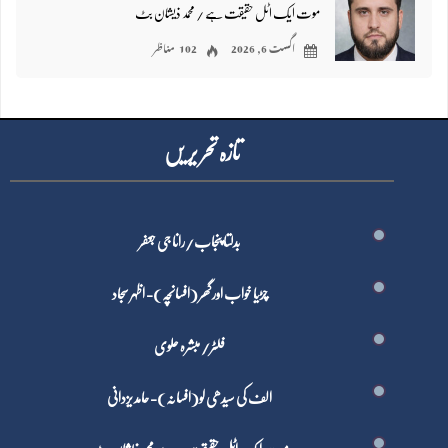
موت ایک اٹل حقیقت ہے / محمد ذیشان بٹ
اگست 6, 2026
102 مناظر
تازہ تحر یر یں
بدلتا پنجاب/رانا جی جعفر
چڑیا خواب اور گھر (افسانچہ)- اظہر سجاد
فلٹر/ مبشرہ علوی
الف کی سیدھی لو(افسانہ)- حامد یزدانی