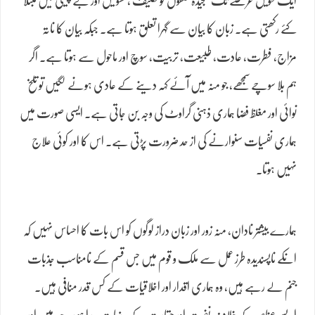
ایک طویل عرصے تک سنجیدہ حلقوں کو تکلیف ، تشویش اور بے چینی میں مبتلا
کئے رکھتی ہے۔ زبان کا بیان سے گہرا تعلق ہوتا ہے۔ جبکہ بیان کا ناتہ
مزاج، فطرت، عادت، طبیعت، تربیت، سوچ اور ماحول سے ہوتا ہے۔ اگر
ہم بلا سوچے سمجھے، جو منہ میں آئے کہہ دینے کے عادی ہونے لگیں تو تلخ
نوائی اور مغلظ فضا ہماری ذہنی گراوٹ کی وجہ بن جاتی ہے۔ ایسی صورت میں
ہماری نفسیات سنوارنے کی از حد ضرورت پڑتی ہے۔ اس کا اور کوئی علاج
نہیں ہوتا۔
ہمارے بیشتر نادان، منہ زور اور زبان دراز لوگوں کو اس بات کا احساس نہیں کہ
انکے ناپسندیدہ طرز عمل سے ملک و قوم میں جس قسم کے نامناسب جذبات
جنم لے رہے ہیں، وہ ہماری اقدار اور اخلاقیات کے کس قدر منافی ہیں۔
ایسے عناصر کے خلاف نفرت اور حقارت کے جذبات پیدا ہو رہے ہیں اور