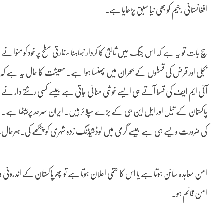
افغانستانی رجیم کو بھی نیا سبق پڑھایا ہے۔
سچ بات تو یہ ہے کہ اس جنگ میں ثالثی کا کردار نبھاہنا سفارتی سطح پر خود کو من
بجلی اور قرض کی قسطوں کے بحران میں پھنسا ہوا ہے۔ معیشت کا حال یہ ہے کہ
آئی ایم ایف کی قسط آتے ہی ایسے خوشی منائی جاتی ہے جیسے کسی رشتے دار نے دب
پاکستان کے تیل اور ایل این جی کے بڑے سپلائر ہیں۔ ایران سرحد پر بیٹھا ہے۔
کی ضرورت ویسے ہی ہے جیسے گرمی میں لوڈشیڈنگ زدہ شہری کو پنکھے کی۔بہرحال، ای
امن معاہدہ سائن ہوتا ہے یا اس کا حتمی اعلان ہوتا ہے تو پھر پاکستان کے اندرونی و بی
امن قائم ہو۔