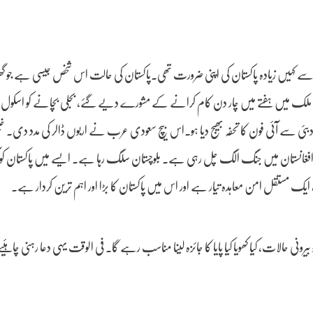
وانے سے کہیں زیادہ پاکستان کی اپنی ضرورت تھی۔پاکستان کی حالت اس شخص جیسی ہے جو گ
 ملک میں ہفتے میں چار دن کام کرانے کے مشورے دیے گئے، بجلی بچانے کو اسکول ب
ئی سے آئی فون کا تحفہ بھیج دیا ہو۔اس بیچ سعودی عرب نے اربوں ڈالر کی مدد دی۔ خل
 افغانستان میں جنگ الگ چل رہی ہے۔ بلوچستان سلگ رہا ہے۔ ایسے میں پاکستان کو آز
ک مستقل امن معاہدہ تیار ہے اور اس میں پاکستان کا بڑا اور اہم ترین کردار ہے۔
رونی حالات، کیا کھویا کیا پایا کا جائزہ لینا مناسب رہے گا۔ فی الوقت یہی دعا رہنی چاہئی