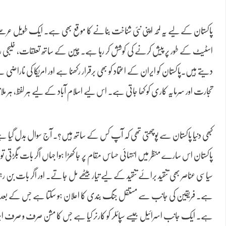
پاکستان کے لیے یہ لمحہ اپنی نئی شناخت بنانے کا موقع بھی ہے۔ ایک طویل عرصے تک
اسٹیٹ کے طور پر پیش کرنے کی کوشش کر رہا ہے۔ چین کے ساتھ تعلقات، خلیجی ری
دیتے ہیں۔پاکستان کو ایران کے اعتماد کو بھی برقرار رکھنا ہے اور امریکا کی نار
تجارت اور سرمایہ کاری کو کھا جاتی ہے۔ اس لیے اسلام آباد کے لیے ہر لفظ، ہر ملاق
کبھی دنیا پاکستان سے پوچھتی تھی کہ آپ کس کے ساتھ ہیں؟۔ آج سوال بدل گیا ہے۔
پاکستان اس سارے منظر میں انتہائی حساس مقام پر جا کھڑا ہوا جہاں اگر بات بگڑتی 
سیاسی عناصر بھی تنقید برائے تنقید کے لیے تیار بیٹھے مل جاتے۔ اور اگر بات بن رہی
ہے۔ فریقین کی جانب سے مستقل جنگ بندی کا اعلان ہو سکتا ہے جس کے بعد مذاکرات
ہے۔ ایک جانب اسرائیل جیسے سپائلر کو کارنر کیا ہے جس کا مشن صرف و صرف ایران