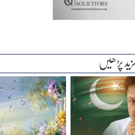
زید پڑھیں