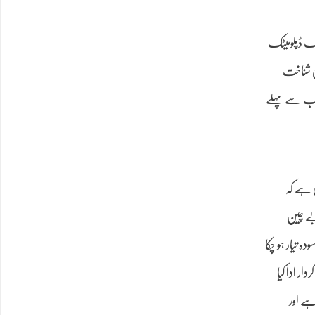
یک ڈپلومیٹک
ی شناخت
گ سب سے پہلے
ی ہے کہ
 بے چین
ہ تیار ہو چکا
ر ادا کیا
ہے اور