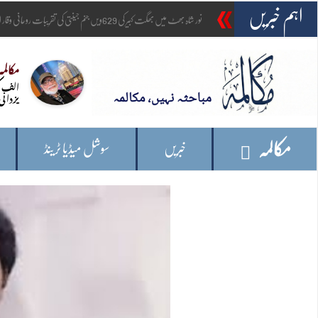
اہم خبریں
_
امریکہ: وائٹ ہاؤس کے قریب اہلکاروں
مکالمہ
الف ک
یزدانی
مکالمہ
خبریں
سوشل میڈیا ٹرینڈ