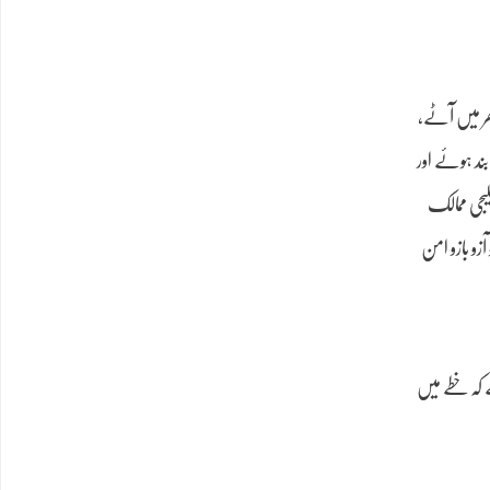
ھر میں آٹے،
ند ہوئے اور
یجی ممالک
و بازو امن
ے کہ خطے میں