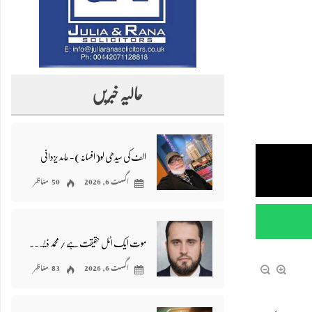
حالیہ خبریں
الف کی سیدھی لو(افسانہ)- حامد یزدانی
اگست 6, 2026
50 مناظر
موت ایک اٹل حقیقت ہے / محمد ذیشان بٹ
اگست 6, 2026
83 مناظر