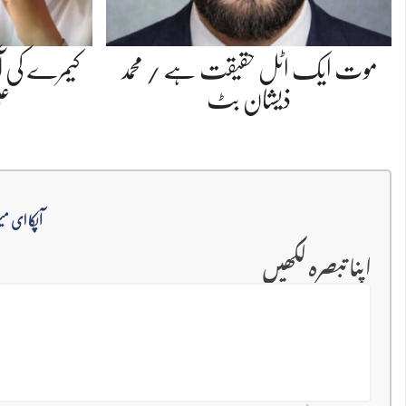
موت ایک اٹل حقیقت ہے / محمد
کیمرے کی آ
ذیشان بٹ
عل
آپکا ای می
اپنا تبصرہ لکھیں