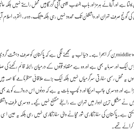
ولتا ہے اور آبنائے ہرمز اور باب المندب جیسی آبی گزرگاہیں محض راستے نہیں بلکہ عا
گونج صرف تہران اور واشنگٹن تک محدود نہیں رہی بلکہ بیجنگ، دوحہ، انقرہ، اسلام آباد
اسی شور، خوف اور سفارتی دھند کے درمیان پاکستان ایک بار پھر اس خطے میں middle way بن کر ابھرا ہے۔ دنیا اب یہ سمجھنے لگی ہے کہ پاکستان کو صرف
ایک اور سرمایہ بھی ہے اور وہ ہے متضاد قوتوں کے درمیان رابطہ قائم رکھنے کی 
یں ہوں یہ محض رسمی سفارتی سرگرمیاں نہیں بلکہ ایک بڑے علاقائی منظرنامے کا حصہ ہیں
ے اور دوسری جانب امریکا اور دلچسپ بات یہ ہے کہ دونوں اس دروازے کو بند بھی ن
ی جس نے مشکل ترین ادوار میں تہران سے رابطے منقطع نہیں کیے۔ دوسری طرف واشنگٹن
ی ہے۔پاکستان کی سفارتکاری شور مچانے والی سفارتکاری نہیں رہی بلکہ یہ عین اسی 
ال کرائے تھے۔