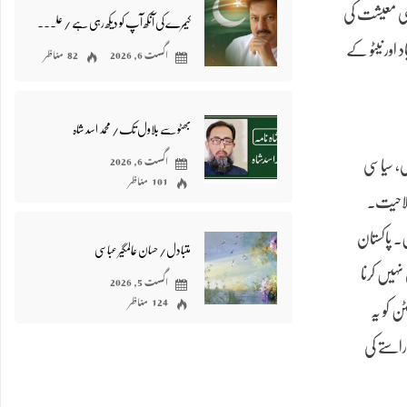
لمی معیشت کی
کیمرے کی آنکھ آپ کو دیکھ رہی ہے / علی عباس کاظمی
اگست 6, 2026
82 مناظر
 اور نیٹو کے
بھٹو سے بلاول تک/ محمد اسد شاہ
اگست 6, 2026
 دہشت گردی، سیاسی
101 مناظر
صلاحیت۔
۔ پاکستان
متبادل/ حسان عالمگیر عباسی
ہیں کرنا
اگست 5, 2026
124 مناظر
 کو یہ
راستے کی