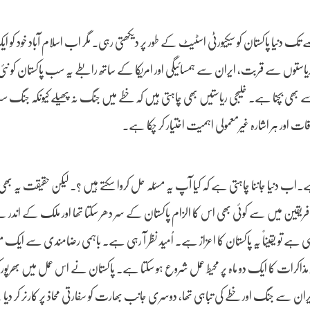
 دنیا پاکستان کو سیکیورٹی اسٹیٹ کے طور پر دیکھتی رہی۔ مگر اب اسلام آباد خود کو ا
استوں سے قربت، ایران سے ہمسائیگی اور امریکا کے ساتھ رابطے یہ سب پاکستان کو نئ
اضی سے بھی بچنا ہے۔ خلیجی ریاستیں بھی چاہتی ہیں کہ خطے میں جنگ نہ پھیلے کیونکہ جن
ات اور ہر اشارہ غیرمعمولی اہمیت اختیار کر چکا ہے۔
اب دنیا جاننا چاہتی ہے کہ کیا آپ یہ مسئلہ حل کروا سکتے ہیں ؟۔ لیکن حقیقت یہ بھ
تو فریقین میں سے کوئی بھی اس کا الزام پاکستان کے سر دھر سکتا تھا اور ملک کے اندر
 ہے تو یقیناً یہ پاکستان کا اعزاز ہے۔ اُمید نظر آ رہی ہے۔ باہمی رضامندی سے ایک مسود
 کا ایک دو ماہ پر محیط عمل شروع ہو سکتا ہے۔ پاکستان نے اس عمل میں بھرپور کردا
 سے جنگ اور خطے کی تباہی تھا، دوسری جانب بھارت کو سفارتی محاذ پر کارنر کر دیا 