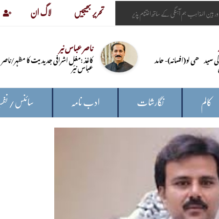
تحریر بھیجیں
لاگ ان
ناصر عباس نیر
ی سیدھی لو(افسانہ)- حامد
کاغذ :مغل اشرافی جدیدیت کا مظہر/ناصر
عباس نیّر
کالم
نگارشات
ادب نامہ
سائنس/ نفس