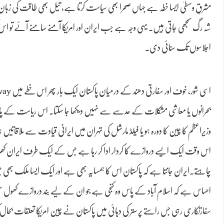
مشرقِ وسطیٰ ایسا خطہ ہے جہاں صحرا بھی سیاست کرتا ہے، تیل بھی طاقت کی زبان ب
شہ رگ سمجھی جاتی ہیں۔ یہی وجہ ہے جب ایران اور امریکا آمنے سامنے آئے تو اس کی 
اجلاسوں تک سنائی دی۔
بحرانوں یا معاشی مشکلات کے عدسے سے نہیں دیکھا جا سکتا۔ اس ریاست کے پاس 
وزیراعظم کا چین کا دورہ ہو یا فیلڈ مارشل کی تہران میں ایرانی قیادت سے ملاقات
اس وقت ایک ایسے دروازے کا کردار ادا کر رہا ہے جس کے ایک طرف ایران کھڑا ہ
چاہتے۔ایران جانتا ہے کہ پاکستان اس کا ہمسایہ بھی ہے اور ایک ایسا ملک بھ
احساس ہے کہ اسلام آباد کے پاس وہ کنجی ہے جو ان کے لیے بند دروازے کھول سکت
سفارتکاری رہی جس راستے پر ستر کی دہائی میں پاکستان نے چین امریکا تعلقات بح