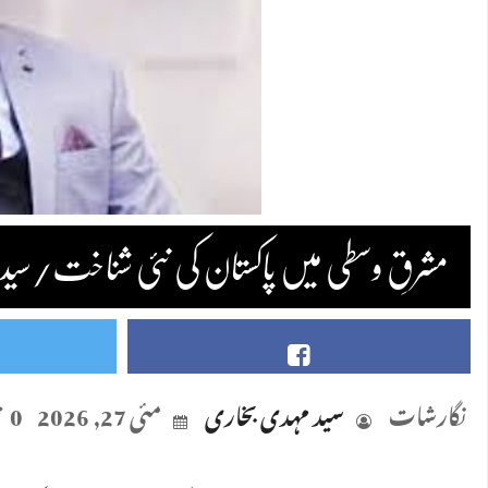
مشرقِ وسطی میں پاکستان کی نئی شناخت/سید
نگارشات
سید مہدی بخاری
مئی 27, 2026
0 تبصرے