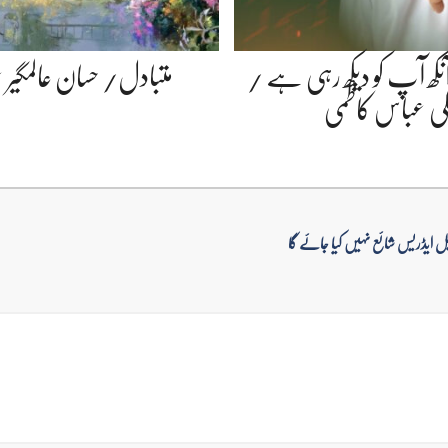
نکھ آپ کو دیکھ رہی ہے /
متبادل/ حسان عالمگیر 
ی عباس کاظمی
ل ایڈریس شائع نہیں کیا جائے گا