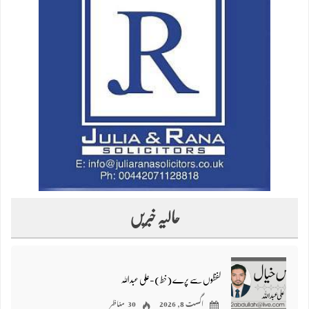
حالیہ خبریں
لفظوں سے پرے (خط)-علی عبداللہ
اگست 8, 2026
30 مناظر