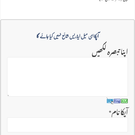
آپکا ای میل ایڈریس شائع نہیں کیا جائے گا
اپنا تبصرہ لکھیں
آپکا نام
*