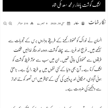
خشک گوشت پاؤڈر/محمد سعد مکی شاہ
نگارشات
مکالمہ
مئی 30, 2026
0 تبصرے
216 مناظر
انسان نے خوراک کو محفوظ رکھنے کے طریقے ہزاروں برس کے تجربات سے
سیکھے ہیں۔ فریج اور فریزر سے پہلے گوشت، دودھ اور دیگر غذائیں مختلف
طریقوں سے محفوظ کی جاتی تھیں۔ ان میں سب سے مؤثر طریقہ گوشت کو
خشک کرنا ہے۔ آج بھی دنیا کے کئی خطوں میں یہ طریقہ رائج ہے۔ بڑھتی
ہوئی آبادی، مہنگائی اور پروٹین کی کمی کے تناظر میں اس تصور کو نئے انداز
سے دیکھنے کی ضرورت ہے۔