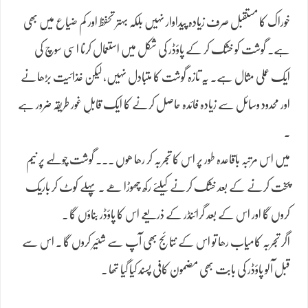
خوراک کا مستقبل صرف زیادہ پیداوار نہیں بلکہ بہتر تحفظ اور کم ضیاع میں بھی
ہے۔ گوشت کو خشک کر کے پاؤڈر کی شکل میں استعمال کرنا اسی سوچ کی
ایک عملی مثال ہے۔ یہ تازہ گوشت کا متبادل نہیں، لیکن غذائیت بڑھانے
اور محدود وسائل سے زیادہ فائدہ حاصل کرنے کا ایک قابلِ غور طریقہ ضرور ہے
۔
میں اس مرتبہ باقاعدہ طور پر اس کا تجربہ کر رھا ھوں ۔۔۔ گوشت چولہے پر نیم
پخت کرنے کے بعد خشک کرنے کیلئے رکھ چھوڑا ھے ۔ پہلے کوٹ کر باریک
کروں گا اور اس کے بعد گرائنڈر کے ذریعے اس کا پاؤڈر بناؤں گا ۔
اگر تجربہ کامیاب رھا تو اس کے نتائج بھی آپ سے شئیر کروں گا ۔ اس سے
قبل آلو پاؤڈر کی بابت بھی مضمون کافی پسند کیا گیا تھا ۔