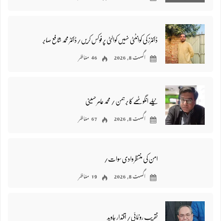
ڈاکٹرز کی کوانٹٹی نہیں کوالٹی پر فوکس کریں/ڈاکٹر محمد شافع صابر
اگست 8, 2026
46 مناظر
نیلے انگوٹھے کا برہمن / محمد عامر حسینی
اگست 8, 2026
67 مناظر
امن کی منتظر وادی سوات/
اگست 8, 2026
19 مناظر
تقریب رونمائی/ اقتدار جاوید