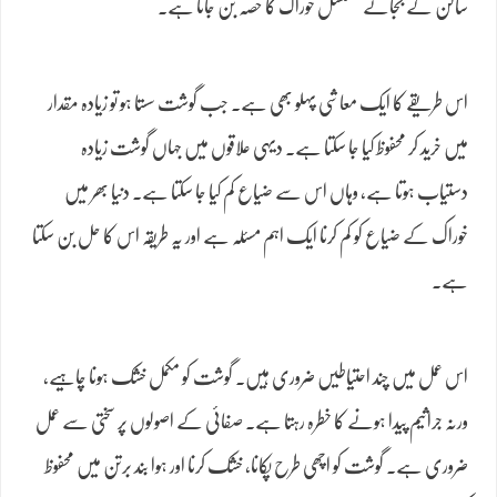
سالن کے بجائے مسلسل خوراک کا حصہ بن جاتا ہے۔
اس طریقے کا ایک معاشی پہلو بھی ہے۔ جب گوشت سستا ہو تو زیادہ مقدار
میں خرید کر محفوظ کیا جا سکتا ہے۔ دیہی علاقوں میں جہاں گوشت زیادہ
دستیاب ہوتا ہے، وہاں اس سے ضیاع کم کیا جا سکتا ہے۔ دنیا بھر میں
خوراک کے ضیاع کو کم کرنا ایک اہم مسئلہ ہے اور یہ طریقہ اس کا حل بن سکتا
ہے۔
اس عمل میں چند احتیاطیں ضروری ہیں۔ گوشت کو مکمل خشک ہونا چاہیے،
ورنہ جراثیم پیدا ہونے کا خطرہ رہتا ہے۔ صفائی کے اصولوں پر سختی سے عمل
ضروری ہے۔ گوشت کو اچھی طرح پکانا، خشک کرنا اور ہوا بند برتن میں محفوظ