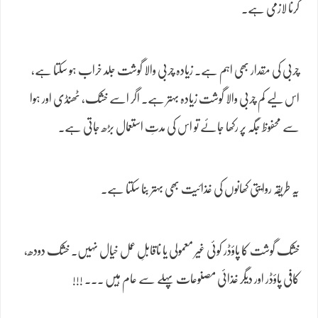
کرنا لازمی ہے۔
چربی کی مقدار بھی اہم ہے۔ زیادہ چربی والا گوشت جلد خراب ہو سکتا ہے،
اس لیے کم چربی والا گوشت زیادہ بہتر ہے۔ اگر اسے خشک، ٹھنڈی اور ہوا
سے محفوظ جگہ پر رکھا جائے تو اس کی مدتِ استعمال بڑھ جاتی ہے۔
یہ طریقہ روایتی کھانوں کی غذائیت بھی بہتر بنا سکتا ہے۔
خشک گوشت کا پاؤڈر کوئی غیر معمولی یا ناقابلِ عمل خیال نہیں۔ خشک دودھ،
کافی پاؤڈر اور دیگر غذائی مصنوعات پہلے سے عام ہیں ۔۔۔ !!!