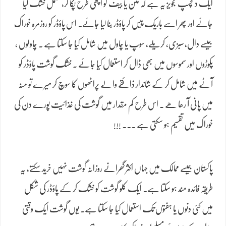
ایک دلچسپ تجویز یہ ہے کہ مٹن یا بیف کو اچھی طرح پکا کر، مکمل خشک کیا
جائے اور پھر اسے باریک پیس کر پاؤڈر بنا لیا جائے۔ اس پاؤڈر کو روزمرہ خوراک
جیسے دال، سبزی، کریلے، سوپ یا چاول میں شامل کیا جا سکتا ہے ۔ چاولوں ،
پکوڑوں اور سموسوں میں بھی ڈال کر استعمال کیا جائے ۔ خشک گوشت پاؤڈر کو
آٹے میں شامل کر کے شاندار ذائقے والے پراٹھوں کا سوچ کر میرے تو منہ
میں پانی آ رھا ھے ۔ اس طرح کم مقدار میں گوشت کی غذائیت پورے دن کی
خوراک میں تقسیم ہو سکتی ہے ۔۔۔ !!!
پاکستان جیسے ممالک میں جہاں اکثر گھرانے روزانہ گوشت نہیں خرید سکتے، یہ
طریقہ فائدہ مند ہو سکتا ہے۔ ایک کلو گوشت کو خشک کر کے پاؤڈر کی شکل
میں کئی دنوں یا ہفتوں تک استعمال کیا جا سکتا ہے۔ یوں گوشت ایک وقتی