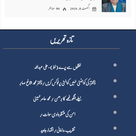
اگست 8, 2026
80 مناظر
تازہ تحر یر یں
لفظوں سے پرے (خط)-علی عبداللہ
ڈاکٹرز کی کوانٹٹی نہیں کوالٹی پر فوکس کریں/ڈاکٹر محمد شافع صابر
نیلے انگوٹھے کا برہمن / محمد عامر حسینی
امن کی منتظر وادی سوات/
تقریب رونمائی/ اقتدار جاوید