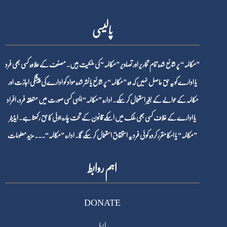
پالیسی
”مکالمہ“ پر شائع شدہ تمام تحاریر اور تصاویر ”مکالمہ“ کی ملکیت ہیں۔ مصنف کے علاوہ کسی بھی فرد
یا ادارے کو یہ حق حاصل نہیں کہ وہ ”مکالمہ“ پر شائع یا نشر شدہ مواد کو ادارے کی پیشگی اجازت اور
مکالمہ کے حوالے کے بغیر استعمال کر سکے۔ ادارہ ”مکالمہ“ ایسی کسی صورت میں متعلقہ فرد، افراد
یا ادارے کے خلاف کسی بھی ملک میں اسکے قانون کے تحت چارہ جوئی کا حق رکھتا ہے۔ ایڈیٹر
”مکالمہ“ یا اسکا مقرر کردہ کوئی فرد یہ استحقاق استعمال کر سکے گا۔ ادارہ ”مکالمہ“۔۔۔
مزید معلومات
اہم روابط
DONATE
رابطہ