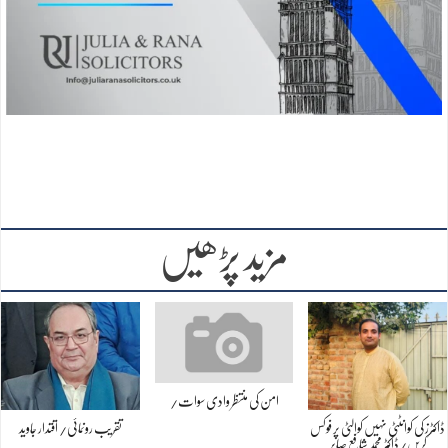
مزید پڑھیں
امن کی منتظر وادی سوات/
ڈاکٹرز کی کوانٹٹی نہیں کوالٹی پر فوکس
تقریب رونمائی/ اقتدار جاوید
کریں/ڈاکٹر محمد شافع صابر