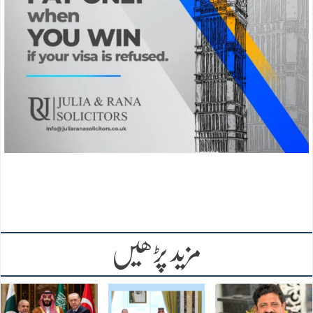
مزید پڑھیں