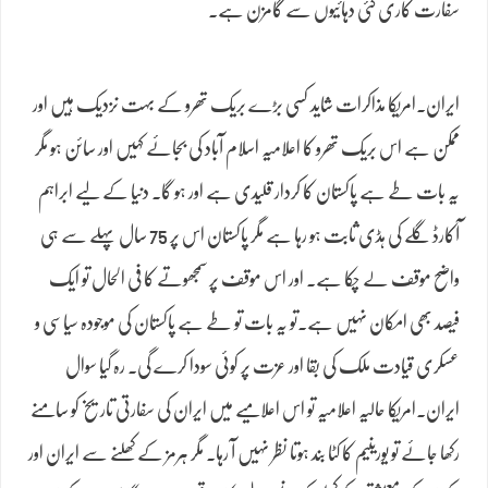
سفارت کاری کئی دہائیوں سے گامزن ہے۔
ایران۔امریکا مذاکرات شاید کسی بڑے بریک تھرو کے بہت نزدیک ہیں اور
ممکن ہے اس بریک تھرو کا اعلامیہ اسلام آباد کی بجائے کہیں اور سائن ہو مگر
یہ بات طے ہے پاکستان کا کردار قلیدی ہے اور ہو گا۔ دنیا کے لیے ابراہم
آکارڈ گلے کی ہڈی ثابت ہو رہا ہے مگر پاکستان اس پر 75 سال پہلے سے ہی
واضح موقف لے چکا ہے۔ اور اس موقف پر سمجھوتے کا فی الحال تو ایک
فیصد بھی امکان نہیں ہے۔تو یہ بات تو طے ہے پاکستان کی موجودہ سیاسی و
عسکری قیادت ملک کی بقا اور عزت پر کوئی سودا کرے گی۔ رہ گیا سوال
ایران۔امریکا حالیہ اعلامیہ تو اس اعلامیے میں ایران کی سفارتی تاریخ کو سامنے
رکھا جائے تو یورینیم کا کٹا بند ہوتا نظر نہیں آ رہا۔ مگر ہرمز کے کھلنے سے ایران اور