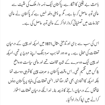
باعث بے یقینی کا شکار ہے، پاکستان ایک ذمہ دار ملک کی حثیت سے
عالمی توجہ حاصل کر رہا ہے۔ مگر یہ پہلی دفعہ نہیں ہے کہ پاکستان نے عالمی
تنازعات میں تصفیاتی کردار ادا کر کے عالمی توجہ حاصل کی ہے۔
اس کی سب سے بڑی اور تاریخی مثال 1971 میں امریکہ اور چین کے درمیان
تعلقات کی بحالی ہے۔ یہ وہ دور تھا جب سرد جنگ اپنے عروج پر تھی، امریکہ
اور چین ایک دوسرے کے شدید مخالف تھے اور عالمی سیاست دو واضح
بلاکس میں تقسیم تھی۔ اس وقت پاکستان نہ صرف چین کا قریبی دوست تھا
بلکہ امریکہ کا اتحادی بھی شمار ہوتا تھا۔ انہی تعلقات کی بنیاد پر پاکستان دونوں
طاقتوں کے درمیان رابطے کا ذریعہ بنا۔ اور انکے درمیان تعلقات استوار
کرانے میں اپنا کردار ادا کیا۔