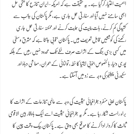
اہمیت اختیار کر گیا ہے۔ یہ حقیقت ہے کہ امریکہ-ایران تنازع کا حتمی حل
ابھی سامنے نہیں آیا اور سفارتی عمل جاری ہے، مگر پاکستان کی جانب سے
کشیدگی کم کرنے، بات چیت کی حمایت کرنے اور ممکنہ سفارتی عمل جاری
رکھنے کی کوششیں قابلِ تعریف ہیں۔ پاکستان بخوبی جانتا ہے کہ مشرقِ وسطیٰ
میں کسی بڑی جنگ کے اثرات صرف خطے تک محدود نہیں رہیں گے بلکہ
پوری دنیا، بالخصوص جنوبی ایشیا کا خطہ، توانائی کے بحران، معاشی دباؤ اور
سکیورٹی چیلنجز کی وجہ سے زد میں آسکتا ہے۔
پاکستان اپنی منفرد جغرافیائی حیثیت کی وجہ سے عالمی تنازعات کے اثرات کا
براہ راست شکار رہا ہے۔ مگر یہ جغرافیائی حیثیت اسے ایک باوقار بین الاقومی
ثالث کا کردار ادا کرنے کا موقع بھی دیتی ہے۔ پاکستان بیک وقت چین کا