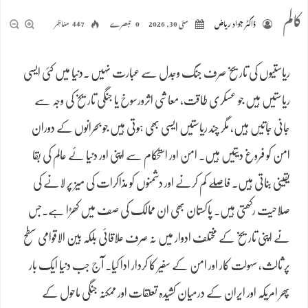
کالم
ڈاکٹر جواد ریاض
مئی 30, 2026
0 تبصرے
447 مناظر
ریاستیوں کی تاریخ صرف جنگ وجدل سے عبارت نہیں ۔دنیا میں کئی ایسی
ریاستیں ہیں جو عسکری طاقت، معاشی اثرورسوخ یا جنگی تاریخ کی وجہ سے
جانی جاتیں ہیں، مگر چند ریاستیں ایسی بھی ہوتی ہیں جو بحرانوں کے دوران
امن کو فروغ دیتیں ہیں۔ امن اور استحکام سے اپنی اور دنیا ئے عالم کی بقا
یقینی بناتی ہیں۔ فاصلے کم کرنے اور دشمنوں کو مذاکرات کی میز پر لانے کی
صلاحیت رکھتی ہیں۔ پاکستان بھی ان ممالک کی صف میں کھڑا ہے۔جس
نے اپنی تاریخ کے مختلف ادوار میں نہ صرف علاقائی بلکہ بین الاقوامی سطح
پر ثالث، سہولت کار اور امن کے سفیر کا کردار ادا کیا۔ آج جب دنیا ایک بار
پھر امریکہ اور ایران کے درمیان کشیدہ تعلقات اور ممکنہ جنگی ماحول کے