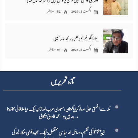
ڈاکٹرز کی کوانٹٹی نہیں کوالٹی پر فوکس کریں/ڈاکٹر محمد شافع صابر
اگست 8, 2026
152 مناظر
نیلے انگوٹھے کا برہمن / محمد عامر حسینی
اگست 8, 2026
94 مناظر
تازہ تحر یر یں
مکہ سے اٹھتی ہوئی صدا: کیا پاکستان، سعودی عرب اور ترکیہ ایک نیا علاقائی محاذ بنا
رہے ہیں؟ – محمد فاروق نتکانی
خیبر پختونخوا کی تقسیم، وسائل اور سیاسی مستقبل: ایک سنجیدہ قومی مکالمے کی