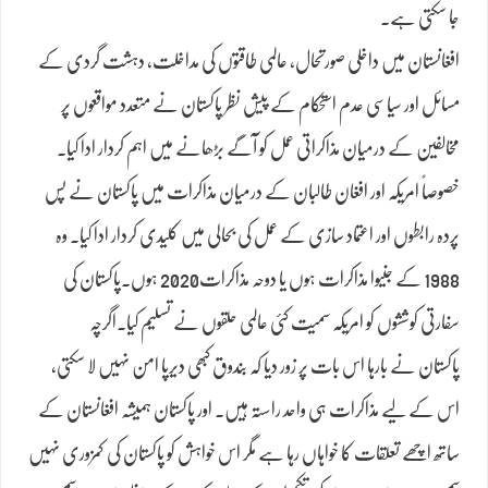
جا سکتی ہے۔
افغانستان میں داخلی صورتحال، عالمی طاقتوں کی مداخلت، دہشت گردی کے
مسائل اور سیاسی عدم استحکام کے پیش نظر پاکستان نے متعدد مواقعوں پر
مخالفین کے درمیان مذاکراتی عمل کو آگے بڑھانے میں اہم کردار ادا کیا۔
خصوصاً امریکہ اور افغان طالبان کے درمیان مذاکرات میں پاکستان نے پس
پردہ رابطوں اور اعتماد سازی کے عمل کی بحالی میں کلیدی کردار ادا کیا۔ وہ
1988 کے جنیوا مذاکرات ہوں یا دوحہ مذاکرات2020 ہوں۔پاکستان کی
سفارتی کوششوں کو امریکہ سمیت کئی عالمی حلقوں نے تسلیم کیا۔اگرچہ
پاکستان نے بارہا اس بات پر زور دیا کہ بندوق کبھی دیرپا امن نہیں لا سکتی،
اس کے لیے مذاکرات ہی واحد راستہ ہیں۔ اور پاکستان ہمیشہ افغانستان کے
ساتھ اچھے تعلقات کا خواہاں رہا ہے مگر اس خواہش کو پاکستان کی کمزوری نہیں