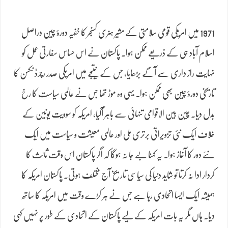
1971 میں امریکی قومی سلامتی کے مشیر ہنری کسنجر کا خفیہ دورۂ چین دراصل
اسلام آباد ہی کے ذریعے ممکن ہوا۔ پاکستان نے اس حساس سفارتی عمل کو
نہایت راز داری سے آگے بڑھایا، جس کے نتیجے میں امریکی صدر رچرڈ نکسن کا
تاریخی دورۂ چین بھی ممکن ہوا۔ یہی وہ موڑ تھا جس نے عالمی سیاست کا رخ
بدل دیا۔ چین بین الاقوامی تنہائی سے باہر آگیا، امریکہ کو سوویت یونین کے
خلاف ایک نئی تزویراتی برتری ملی اور عالمی معیشت و سیاست میں ایک
نئے دور کا آغاز ہوا۔ یہ کہنا بے جا نہ ہوگا کہ اگر پاکستان اس وقت ثالث کا
کردار ادا نہ کرتا تو شاید دنیا کی سیاسی تاریخ آج مختلف ہوتی۔ پاکستان امریکہ کا
ہمیشہ ایک ایسا اتحادی رہا ہے جس نے ہر کڑے وقت میں امریکہ کا ساتھ
دیا۔ ہاں مگر یہ بات امریکہ کے لیے پاکستان کے اتحادی کے طور پر نہیں کہی