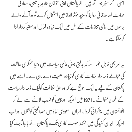
امن کے سفیر ہوتے ہیں۔اگر پاکستان اپنی متوازن خارجہ پالیسی، سفارتی
مہارت اور علاقائی روابط کو مزید مؤثر انداز میں استعمال کرے تو وہ آنے والے
برسوں میں عالمی تنازعات کے حل میں ایک زیادہ فعال اور معتبر کردار ادا
کرسکتا ہے۔
یہ امر بھی قابلِ غور ہے کہ بدلتی ہوئی عالمی سیاست میں دنیا عسکری طاقت
کی بجائے ذمہ دار سفارت کاری کو زیادہ اہمیت دے رہی ہے۔ ایسے میں
پاکستان کے لیے یہ ایک موقع ہے کہ وہ اپنی شناخت کوایک ذمہ دار ریاست
کے طور پر منوانے ۔ 1971 میں امریکہ اور چین کو قریب لانے سے لے کر
افغانستان میں مذاکراتی کردار، ایران-سعودی تناؤ میں مصالحتی کوششوں اور اب
امریکہ-ایران کشیدگی میں ممکنہ سہولت کاری تک، پاکستان نے بارہا ثابت کیا