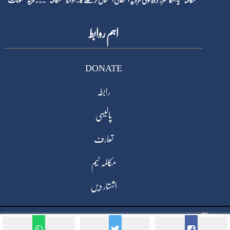
”مکالمہ“ یا اسکا مقرر کردہ کوئی فرد یہ استحقاق استعمال کر سکے گا۔ ادارہ ”مکالمہ“۔۔۔
مزید معلومات
اہم روابط
DONATE
رابطہ
پالیسی
تعارف
مکالمہ ٹیم
اشتہار دیں
Copyright © 2025, All Rights Reserved, Mukaalma. Developed
By Virgosofts