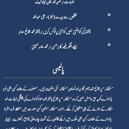
ضرورت/ نصیر اللہ خان ایڈوکیٹ
لفظوں سے پرے (خط)-علی عبداللہ
ڈاکٹرز کی کوانٹٹی نہیں کوالٹی پر فوکس کریں/ڈاکٹر محمد شافع صابر
نیلے انگوٹھے کا برہمن / محمد عامر حسینی
پالیسی
”مکالمہ“ پر شائع شدہ تمام تحاریر اور تصاویر ”مکالمہ“ کی ملکیت ہیں۔ مصنف کے علاوہ کسی بھی فرد
یا ادارے کو یہ حق حاصل نہیں کہ وہ ”مکالمہ“ پر شائع یا نشر شدہ مواد کو ادارے کی پیشگی اجازت اور
مکالمہ کے حوالے کے بغیر استعمال کر سکے۔ ادارہ ”مکالمہ“ ایسی کسی صورت میں متعلقہ فرد، افراد
یا ادارے کے خلاف کسی بھی ملک میں اسکے قانون کے تحت چارہ جوئی کا حق رکھتا ہے۔ ایڈیٹر