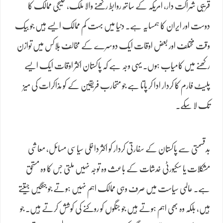
قریبی شراکت دار، امریکہ کے ساتھ روابط رکھنے والا ملک، خلیجی ممالک کا
دوست اور ایران کا ہمسایہ ہے۔ دنیا میں بہت کم ممالک ایسے ہیں جو بیک
وقت مختلف اور بعض اوقات ایک دوسرے کے مخالف بلاکس میں توازن
رکھنے میں کامیاب ہوں۔ یہی وجہ ہے کہ پاکستان اکثر اوقات ایک ایسے
پلیٹ فارم کا کردار ادا کر پاتا ہے جو متحارب فریقین کے کو مذاکرات کی میز
تک لا سکے۔
بدقسمتی سے پاکستان کے سفارتی کردار کو اکثر داخلی سیاسی مسائل، معاشی
مشکلات یا سکیورٹی خدشات کے باعث وہ توجہ نہیں ملتی جس کا وہ مستحق
ہے۔ عالمی سیاست میں صرف وہی ممالک اہم نہیں ہوتے جو جنگیں جیتتے
ہیں، بلکہ وہ بھی اہم ہوتے ہیں جو جنگوں کو روکنے کی کوشش کرتے ہیں۔ جو