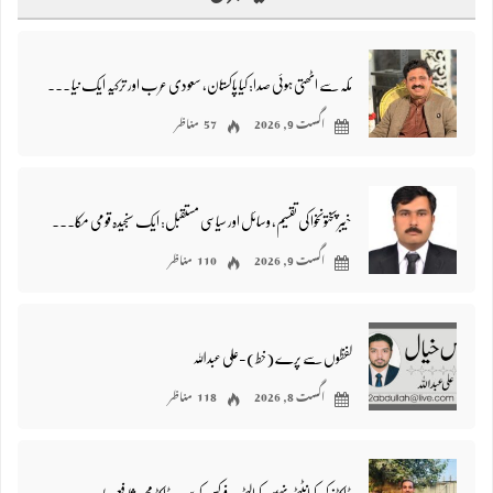
مکہ سے اٹھتی ہوئی صدا: کیا پاکستان، سعودی عرب اور ترکیہ ایک نیا علاقائی محاذ بنا رہے ہیں؟ – محمد فاروق نتکانی
اگست 9, 2026
57 مناظر
خیبر پختونخوا کی تقسیم، وسائل اور سیاسی مستقبل: ایک سنجیدہ قومی مکالمے کی ضرورت/ نصیر اللہ خان ایڈوکیٹ
اگست 9, 2026
110 مناظر
لفظوں سے پرے (خط)-علی عبداللہ
اگست 8, 2026
118 مناظر