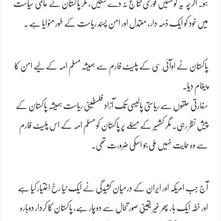
ہو۔ اگرچہ یہ کوششیں فوری نتائج نہ دے سکیں، مگر پاکستان نے عالمی سیاست
میں خود کو ایک ذمہ دار، معتدل اور امن پسند ریاست کے طور منوایا ہے ۔
پاکستان نے اوآئی سی کے پلیٹ فارم سے ہمیشہ مسلم امہ کے لیے امن کا
پیغام دیا۔
سفارتی حلقوں سے ریاستی پالیسی تک آزاد فلسطینی ریاست ہمیشہ پاکستان کے
پیش نظر رہی۔ مگر کشمیر کے مسئلے پر پاکستان کو مسلم امہ کے اس پلیٹ فارم
سے وہ حمایت نہیں ملی جو اسکی ضرورت تھی۔
آج جب امریکہ اور ایران کے درمیان کشیدگی نے ایک نیا رخ اختیار کیا ہے
اور خطہ ایک بار پھر غیر یقینی صورتحال سے دوچار ہے، پاکستان کا کردار دوبارہ