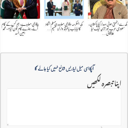
مکہ سے اٹھتی ہوئی صدا: کیا پاکستان،
مکہ المکرمہ دفاعی معاہدہ : مسلم اتحاد
دفاعی معاہدے: ہم کس کے کام
سعودی عرب اور ترکیہ ایک نیا
کا نیا باب یا فرقہ وارانہ تقسیم…
آئے، ہمارے کام کون آیا؟- محمد
علاقائی…
امین اسد
آپکا ای میل ایڈریس شائع نہیں کیا جائے گا
اپنا تبصرہ لکھیں