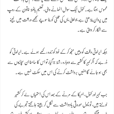
محسوس ہوتا ہے۔ کنول ایک سوال اٹھانے والی، تعلیم یافتہ خاتون کے روپ
میں پروان چڑھتی ہے جو اپنی ماں کی تلخی کو بنا سوچے سمجھے وراثت میں لینے
سے انکار کر دیتی ہے۔
جبکہ ایراوتی وقت کو وہیں منجمد کر کے خود کو زندہ رکھے ہوئے ہے۔ایراوتی کو
ڈر ہے کہ اگر کبیر کا کشمیر سے دوبارہ رشتہ جڑ گیا، تو اس کا سامنا ان سچائیوں سے
بھی ہو جائے گا جنہیں برداشت کرنے کی اس میں سکت نہیں ہے۔
جب کبیر اور کنول، امیکا کے مرنے کے بعد اس کی استھیاں لے کر کشمیر
لوٹتے ہیں، تو ناول موروثی یادداشت سے نکل کر جیتے جاگتے تجربے کی