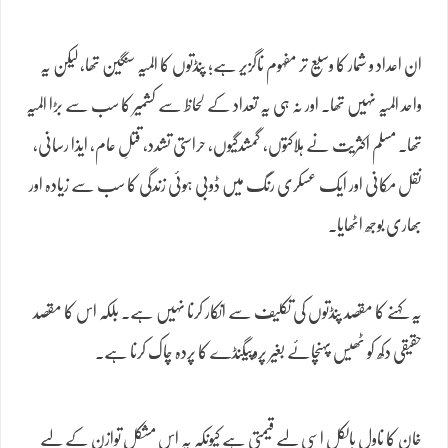
ان اعداد و شمار کا وسیع تر مفہوم ناگزیر ہے؛ پنڈتوں کا المیہ سنگین تھا، لیکن یہ
واحد المیہ نہیں تھا۔ اور نہ ہی یہ تعداد کے لحاظ سے کشمیر کا سب سے بڑا المیہ
تھا۔ مسلم اکثریت نے ہلاکتوں، گمشدگیوں، حراستی تشدد، قتلِ عام، ایذا رسانی،
نقل مکانی اور ایک عسکری رنگ میں ڈوبی ہوئی زندگی کا سب سے زیادہ اور
بھاری بوجھ اٹھایا۔
یہ کہنے کا مقصد پنڈتوں کی تکلیف سے انکار کرنا نہیں ہے۔ بلکہ اس کا مقصد
حقیقی دکھ کو ٹھیس پہنچائے بغیر پروپیگنڈے کا پردہ چاک کرنا ہے۔
خان کا ناول بالکل اسی لیے قیمتی ہے کیونکہ یہ اس مشکل توازن کے لیے