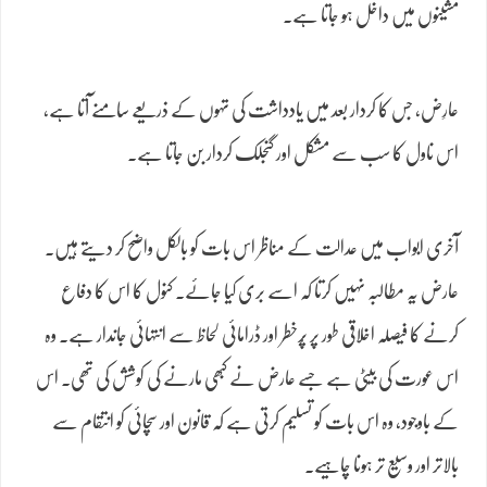
مشینوں میں داخل ہو جاتا ہے۔
عارِض، جس کا کردار بعد میں یادداشت کی تہوں کے ذریعے سامنے آتا ہے،
اس ناول کا سب سے مشکل اور گنجلک کردار بن جاتا ہے۔
آخری ابواب میں عدالت کے مناظر اس بات کو بالکل واضح کر دیتے ہیں۔
عارض یہ مطالبہ نہیں کرتا کہ اسے بری کیا جائے۔ کنول کا اس کا دفاع
کرنے کا فیصلہ اخلاقی طور پر پُرخطر اور ڈرامائی لحاظ سے انتہائی جاندار ہے۔ وہ
اس عورت کی بیٹی ہے جسے عارض نے کبھی مارنے کی کوشش کی تھی۔ اس
کے باوجود، وہ اس بات کو تسلیم کرتی ہے کہ قانون اور سچائی کو انتقام سے
بالاتر اور وسیع تر ہونا چاہیے۔