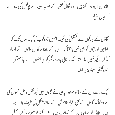
خاندان لاپتہ ہو گئے ہیں۔ وہ شمالی کشمیر کے قصبہ سوپور سے پولیس کی مدد لے
کر وہاں پہنچے۔
گاؤں کے بزرگوں سے تفتیش کی گئی۔ انہیں زدوکوب کیا گیا۔ یہاں تک کہ
خواتین اور بچوں کو بھی نہیں بخشا گیا۔ اس کے باوجود، گاؤں والوں نے اصرار
کیا کہ وہ کچھ نہیں جانتے۔ایک خالی پنڈت گھر کو ہی انہوں نے اپنا مستقر اور
انٹروگیشن سینٹر بنایا تھا۔
ایک رات ان کے ساتھ موجود سپاہی نے گاؤں میں کچھ نقل و حمل محسوس کی
اور دیکھا کہ گاؤں کے کئی افراد خاموشی کے ساتھ جنگل کی طرف جا رہے
ہیں۔جلالی اور سپاہی ان کے تعاقب میں چلے گئے، تو معلوم ہوا کہ، مسلم