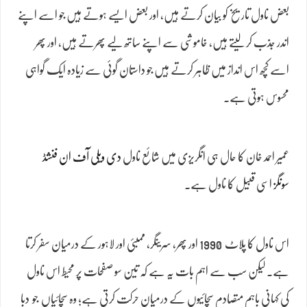
بعض ناول تاریخ کو بیان کرتے ہیں، اور بعض ایسے ہوتے ہیں جو اسے اپنے
اندر جذب کر لیتے ہیں، خاموشی سے اپنے ساتھ لیے پھرتے ہیں، اور پھر
اسے کچھ اس انداز میں ظاہر کرتے ہیں جو داستان گوئی سے زیادہ ایک گواہی
محسوس ہوتی ہے۔
عمیر احمد خان کا حال ہی انگریزی میں شائع ناول
دی ویلی آف ان فنشڈ
سونگز
اسی قبیل کا ناول ہے۔
اس ناول کا پلاٹ 1990 اور پھر، سرینگر، ممبئی اور لاہور کے درمیان سفر کرتا
ہے۔ لیکن سب سے اہم بات یہ ہے کہ تین سو صفحات پر محیط اس ناول
کی کہانی باہم متصادم سچائیوں کے درمیان حرکت کرتی ہے؛ وہ سچائیاں جو دبا