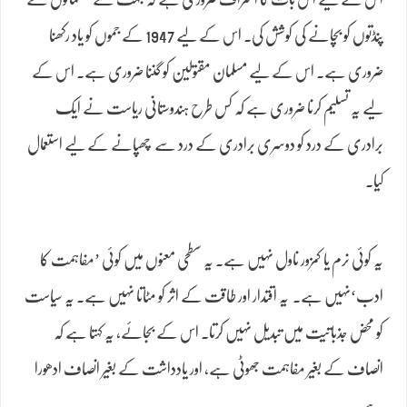
پنڈتوں کو بچانے کی کوشش کی۔ اس کے لیے 1947 کے جموں کو یاد رکھنا
ضروری ہے۔ اس کے لیے مسلمان مقتولین کو گننا ضروری ہے۔ اس کے
لیے یہ تسلیم کرنا ضروری ہے کہ کس طرح ہندوستانی ریاست نے ایک
برادری کے درد کو دوسری برادری کے درد سے چھپانے کے لیے استعمال
کیا۔
یہ کوئی نرم یا کمزور ناول نہیں ہے۔ یہ سطحی معنوں میں کوئی ’مفاہمت کا
ادب‘نہیں ہے۔ یہ اقتدار اور طاقت کے اثر کو مٹاتا نہیں ہے۔ یہ سیاست
کو محض جذباتیت میں تبدیل نہیں کرتا۔ اس کے بجائے، یہ کہتا ہے کہ
انصاف کے بغیر مفاہمت جھوٹی ہے، اور یادداشت کے بغیر انصاف ادھورا
ہے۔