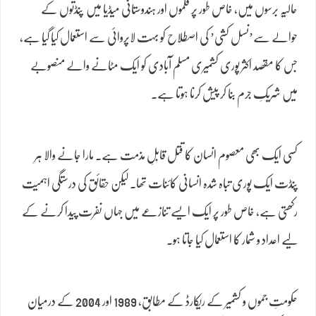
حالیہ برسوں میں، خاص طور پر فلموں اور ہندوستانی میڈیا میں پنڈتوں کے
حوالے سے’نسل کشی’ کی اصطلاح کو بہت لاپروائی سے استعمال کیا گیا ہے،
جس کا مقصد اکثر پوری کشمیری مسلم آبادی کو ایک مٹانے والے منصوبے
میں شریکِ جرم بنا کر پیش کرنا ہوتا ہے۔
کسی ایک بھی معصوم انسان کا قتل قابلِ مذمت ہے۔ مارا جانے والا ہر
پنڈت ایک پوری تباہ شدہ انسانی کائنات تھا۔ لیکن حقائق کی درستگی اہمیت
رکھتی ہے، خاص طور پر ایک ایسے تنازعے میں جہاں نفرت پیدا کرنے کے
لیے اعداد و شمار کا استعمال کیا جاتا ہو۔
حکومتِ جموں و کشمیر کے ریکارڈ کے مطابق، 1989 اور 2004 کے درمیان