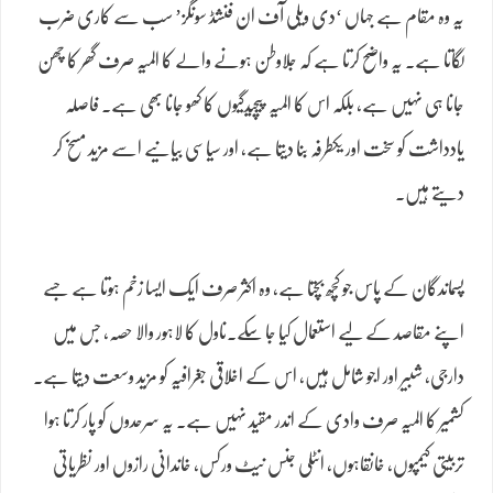
یہ وہ مقام ہے جہاں ‘دی ویلی آف ان فنشڈ سونگز’ سب سے کاری ضرب
لگاتا ہے۔ یہ واضح کرتا ہے کہ جلاوطن ہونے والے کا المیہ صرف گھر کا چھن
جانا ہی نہیں ہے، بلکہ اس کا المیہ پیچیدگیوں کا کھو جانا بھی ہے۔ فاصلہ
یادداشت کو سخت اور یکطرفہ بنا دیتا ہے، اور سیاسی بیانیے اسے مزید مسخ کر
دیتے ہیں۔
پسماندگان کے پاس جو کچھ بچتا ہے، وہ اکثر صرف ایک ایسا زخم ہوتا ہے جسے
اپنے مقاصد کے لیے استعمال کیا جا سکے۔ناول کا لاہور والا حصہ، جس میں
دارجی، شبیر اور اجو شامل ہیں، اس کے اخلاقی جغرافیہ کو مزید وسعت دیتا ہے۔
کشمیر کا المیہ صرف وادی کے اندر مقید نہیں ہے۔ یہ سرحدوں کو پار کرتا ہوا
تربیتی کیمپوں، خانقاہوں، انٹلی جنس نیٹ ورکس، خاندانی رازوں اور نظریاتی