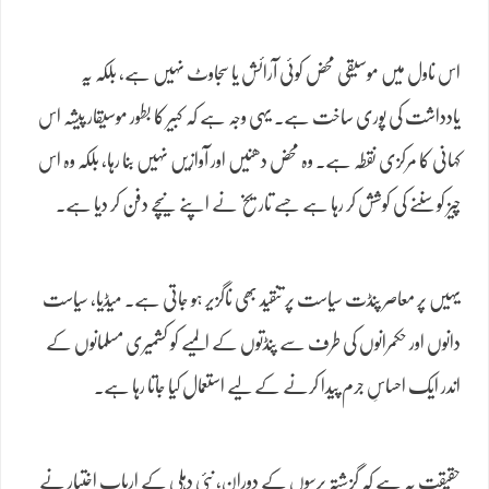
اس ناول میں موسیقی محض کوئی آرائش یا سجاوٹ نہیں ہے، بلکہ یہ
یادداشت کی پوری ساخت ہے۔ یہی وجہ ہے کہ کبیر کا بطور موسیقار پیشہ اس
کہانی کا مرکزی نقطہ ہے۔ وہ محض دھنیں اور آوازیں نہیں بنا رہا، بلکہ وہ اس
چیز کو سننے کی کوشش کر رہا ہے جسے تاریخ نے اپنے نیچے دفن کر دیا ہے۔
یہیں پر معاصر پنڈت سیاست پر تنقید بھی ناگزیر ہو جاتی ہے۔ میڈیا، سیاست
دانوں اور حکمرانوں کی طرف سے پنڈتوں کے المیے کو کشمیری مسلمانوں کے
اندر ایک احساسِ جرم پیدا کرنے کے لیے استعمال کیا جاتا رہا ہے۔
حقیقت یہ ہے کہ گزشتہ برسوں کے دوران، نئی دہلی کے اربابِ اختیار نے