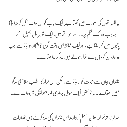
یہ المیہ تہوں کی صورت میں کھلتا ہے؛ ایک باپ کو اس وقت قتل کر دیا جاتا
ہے جب وہ ایک نظم پڑھ رہے ہوتے ہیں، ایک شوہر ڈل جھیل کے
پانیوں میں کھو جاتا ہے، اور ایک محافظ اس وقت گولی کا شکار ہو جاتا ہے جب
وہ خاندان کو وہاں سے فرار ہونے میں مدد کر رہا ہوتا ہے۔
خاندان وہاں سے ہجرت تو کر جاتا ہے، لیکن اس فرار کا مطلب سلامتی ہرگز
نہیں ہوتاہے۔ یہ تو محض ایک طویل بربادی اور بکھراؤ کی شروعات ہے۔
سرفراز، ترنم اور نعمان، مسلم کردار جو اس خاندان کی مدد کرتے ہیں تضادات