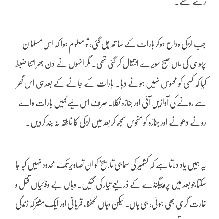
رہے تھے۔
جب لڑکی وداع ہوکر بارات کے ساتھ چلی گئی، تو معلوم ہوا کہ اس مسلما ن
پڑوسی کی ماں صبح سویرے انتقال کر گئی تھی۔ مگر انہوں نے دن بھر اتنا ضبط
کیا کہ کسی کو محسوس نہیں ہونے دیا۔ بارات کے جانے کے بعد ہی اس گھر
سے رونے کی آوازیں آئی اور جنازہ نکلا۔ صرف اس لیے کہیں بارات والے
رونے دھونے اور جنازہ کو منحوس سمجھ کر بعد میں لڑکی کا ناطقہ نہ بند کردیں۔
یہ ہمیں یاد دلاتا ہے کہ کشمیر کی سماجی تاریخ کو ان تصاویر تک محدود نہیں کیا جا
سکتا جو بعد میں پروپیگنڈے کے ذریعے تیار کی گئیں۔ وہاں بے وفائیاں قتل و
غارت گری بھی ہوئی، جی ہاں۔ لیکن وہاں تحفظ، قربانی اور ایک مشترکہ زندگی