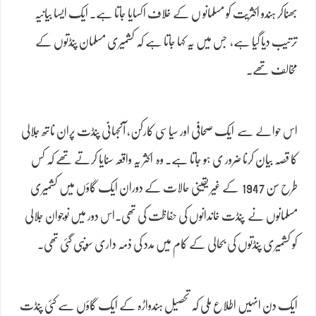
بھناکر ہندو اکثریت کو مسلمانو ں کے خلاف اکسایا جاتا ہے۔ ایک ایسا بیانیہ
ترتیب دیا گیا ہے، جس میں یہ کہا جاتا ہے کہ کشمیری مسلمان پنڈتوں کے
مخالف تھے۔
اس حوالے سے ایک صحافی اور سیاسی کارکن، آنجہانی پنڈت پران ناتھ جلالی
کا قصہ بیان کرنا ضرور ی ہو جاتا ہے۔ وہ اکثر یہ واقعہ سنایا کرتے تھے کہ کس
طرح سن 1947 کے غیر یقینی حالات کے دوران ایک گاؤں میں کشمیری
مسلمانوں نے پنڈت خاندانوں کی حفاظت کی تھی۔اس دور میں نوجوان جلالی
کو کشمیری پنڈتوں کی بحالی کے کام میں مدد کی ذمہ داری سونپی گئی تھی۔
ایک دن انہیں اطلاع ملی کہ تحصیل ہندواڑہ کے ایک گاؤں سے کئی پنڈت