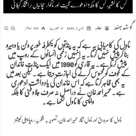
کس کا کشمیر، کس کا دکھ؟ ادھورے گیت اور ناگوار سچائیاں/افتخار گیلانی
گوشہ ہند
مکالمہ
جون 1, 2026
0 تبصرے
335 مناظر
ناول کی کامیابی یہ ہے کہ یہ پنڈتوں کو یکطرفہ طور پر ولن یا وہیرو
بنا کر پیش نہیں کرتا۔ یہ انہیں زخمی انسانوں کے روپ میں
پیش کرتا ہے۔ یہ قاری کو 1990 میں ایک پنڈت خاندان
کے خوف کو محسوس کرنے کی اجازت دیتا ہے۔ لیکن بعد میں
یہ بھی ظاہر کرتا ہے کہ اس خاندان کی یادداشت ادھوری
ہے۔عمیر احمد خان نے دراصل نہ صرف جلاوطنی کا بلکہ
واپسی کا ناول لکھا ہے۔
ناول کا سرورق اور ناول نگار عمیر احمد خان، تصویر بہ شکریہ: روپا پبلی کیشنز