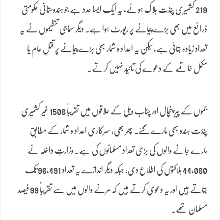
219 کشمیری پنڈت ہلاک ہوئے، یہ ایک ایسا عدد ہے جو ہندوستانی حکومتی
ذرائع میں بھی بڑے پیمانے پر رپورٹ ہوا ہے۔ دیگر سماجی تنظیموں نے یہ
تعداد زیادہ بتائی ہے، لیکن یہ اعداد و شمار بھی بڑے پیمانے پر قتلِ عام یا
مکمل خاتمے کے دعوے کی تائید نہیں کرتے۔
جموں کے پیر پنچال اور چناب ویلی کے علاقوں میں تقریباً 1500 غیر کشمیری
پنڈت ہندو بھی مارے گئے۔ پھر بھی، سرکاری اعداد و شمار کے مطابق
مارے جانے والوں کی بڑی تعداد مسلمانوں کی ہے۔ وزارتِ داخلہ نے
44,000 ہلاکتوں کی اطلاع دی، جبکہ دیگر اندازے یہ تعداد 96,491 تک
بتاتے ہیں اور یہ دعویٰ کرتے ہیں کہ مرنے والوں میں سے تقریباً 99 فیصد
مسلمان تھے۔