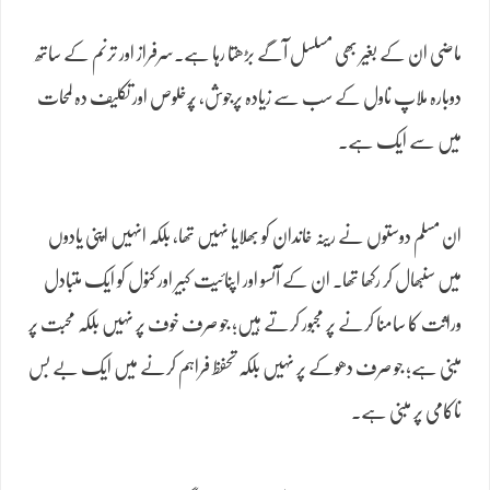
ماضی ان کے بغیر بھی مسلسل آگے بڑھتا رہا ہے۔سرفراز اور ترنم کے ساتھ
دوبارہ ملاپ ناول کے سب سے زیادہ پرجوش، پُرخلوص اور تکلیف دہ لمحات
میں سے ایک ہے۔
ان مسلم دوستوں نے رینہ خاندان کو بھلایا نہیں تھا، بلکہ انہیں اپنی یادوں
میں سنبھال کر رکھا تھا۔ ان کے آنسو اور اپنائیت کبیر اور کنول کو ایک متبادل
وراثت کا سامنا کرنے پر مجبور کرتے ہیں؛ جو صرف خوف پر نہیں بلکہ محبت پر
مبنی ہے؛ جو صرف دھوکے پر نہیں بلکہ تحفظ فراہم کرنے میں ایک بے بس
ناکامی پر مبنی ہے۔