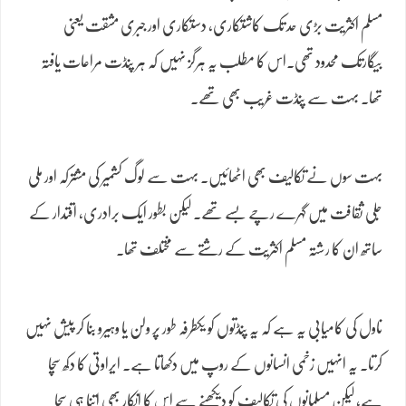
مسلم اکثریت بڑی حد تک کاشتکاری، دستکاری اور جبری مشقت یعنی
بیگارتک محدود تھی۔اس کا مطلب یہ ہرگز نہیں کہ ہر پنڈت مراعات یافتہ
تھا۔ بہت سے پنڈت غریب بھی تھے۔
بہت سوں نے تکالیف بھی اٹھائیں۔ بہت سے لوگ کشمیر کی مشترکہ اور ملی
جلی ثقافت میں گہرے رچے بسے تھے۔ لیکن بطور ایک برادری، اقتدار کے
ساتھ ان کا رشتہ مسلم اکثریت کے رشتے سے مختلف تھا۔
ناول کی کامیابی یہ ہے کہ یہ پنڈتوں کو یکطرفہ طور پر ولن یا وہیرو بنا کر پیش نہیں
کرتا۔ یہ انہیں زخمی انسانوں کے روپ میں دکھاتا ہے۔ ایراوتی کا دکھ سچا
ہے، لیکن مسلمانوں کی تکالیف کو دیکھنے سے اس کا انکار بھی اتنا ہی سچا