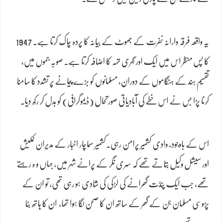
یہ واقعہ فرقہ وارانہ نفرت کے جھوٹ کے بیانہ کا پردہ چاک کرتا ہے۔ 1947
کا پس منظر اس میں ایک اور گہری تہہ کا اضافہ کرتا ہے۔ صوبہ جموں میں،
تقسیم ہند کے ہنگاموں کے دوران، مسلمانوں کو بڑے پیمانے پر تشدد کا سامنا
کرنا پڑا جس نے اس خطے کی آبادیاتی صورتحال (ڈیموگرافی) کو بدل کر رکھ دیا۔
اس کے باوجود، وادی کشمیر پرامن رہی۔کشمیر سماچار اخبار کے مدیران کملیش
اور سیشل وکیل بتاتے تھے کہ سری نگر کے پرانے شہر میں، جہاں و ہ رہتے
تھے، جب ایک پنڈت گھرانے کی لڑکی کی شادی ہو رہی تھی، تو ان کے
پڑوسی مسلمان جن کے گھر کے ساتھ ان کا صحن لگا ہوا تھا، ان کا ہاتھ بٹا