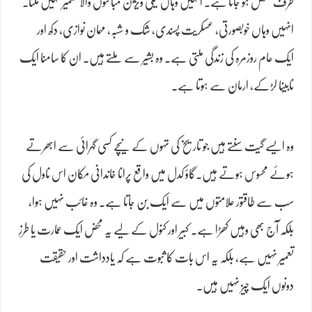
طرف منتقل ہو جاتا ہے۔ انہیں وہاں ٹیلی ویژن مباحثوں والا کشمیر نہیں ملتا۔
انہیں وہاں خوبصورتی، عسکریت پسندی، شک و شبہ، مہمان نوازی، دکھ اور
ایک عام روزمرہ کی زندگی ملتی ہے۔ وہ بشیر سے ملتے ہیں۔ ان کا سامنا ایک
نابینا لڑکے، ارمان سے ہوتا ہے۔
وہ ایسے گیت سنتے ہیں جو تاریخ کی تہوں کے نیچے کسی گہرائی سے ابھرتے
ہوئے محسوس ہوتے ہیں۔گاؤ کدل میں واقع پرانا خاندانی مکان اس ناول کی
سب سے طاقتور علامتوں میں سے ایک بن جاتا ہے۔ وہ غائب نہیں ہوا،
بلکہ آج بھی وہیں کھڑا ہے۔ کبیر اور کنول کے لیے یہ محض ایک عمارت یا طرزِ
تعمیر نہیں ہے، بلکہ یہ اس بات کا ثبوت ہے کہ یادداشت اور حقیقت
دونوں ایک چیز نہیں ہیں۔