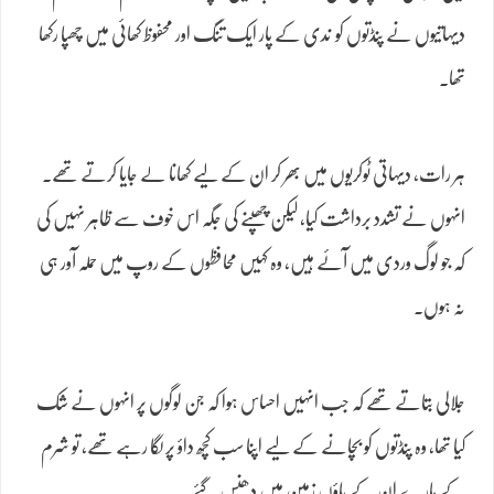
دیہاتیوں نے پنڈتوں کو ندی کے پار ایک تنگ اور محفوظ کھائی میں چھپا رکھا
تھا۔
ہر رات، دیہاتی ٹوکریوں میں بھر کر ان کے لیے کھانا لے جایا کرتے تھے۔
انہوں نے تشدد برداشت کیا، لیکن چھپنے کی جگہ اس خوف سے ظاہر نہیں کی
کہ جو لوگ وردی میں آئے ہیں، وہ کہیں محافظوں کے روپ میں حملہ آور ہی
نہ ہوں۔
جلالی بتاتے تھے کہ جب انہیں احساس ہوا کہ جن لوگوں پر انہوں نے شک
کیا تھا، وہ پنڈتوں کو بچانے کے لیے اپنا سب کچھ داؤ پر لگا رہے تھے، تو شرم
کے مارے ان کے پاؤں زمین میں دھنس گئے۔