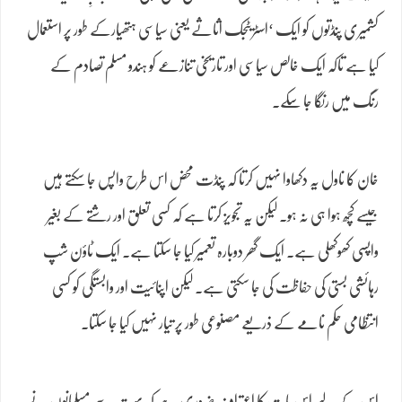
کشمیری پنڈتوں کو ایک ‘اسٹریٹجک اثاثے یعنی سیاسی ہتھیارکے طور پر استعمال
کیا ہے تاکہ ایک خالص سیاسی اور تاریخی تنازعے کو ہندو مسلم تصادم کے
رنگ میں رنگا جا سکے۔
خان کا ناول یہ دکھاوا نہیں کرتا کہ پنڈت محض اس طرح واپس جا سکتے ہیں
جیسے کچھ ہوا ہی نہ ہو۔ لیکن یہ تجویز کرتا ہے کہ کسی تعلق اور رشتے کے بغیر
واپسی کھوکھلی ہے۔ ایک گھر دوبارہ تعمیر کیا جا سکتا ہے۔ ایک ٹاؤن شپ
رہائشی بستی کی حفاظت کی جا سکتی ہے۔ لیکن اپنائیت اور وابستگی کو کسی
انتظامی حکم نامے کے ذریعے مصنوعی طور پر تیار نہیں کیا جا سکتا۔
اس کے لیے اس بات کا اعتراف ضروری ہے کہ بہت سے مسلمانوں نے