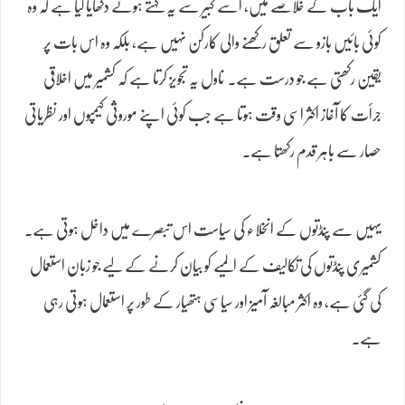
ایک باب کے خلاصے میں، اسے کبیر سے یہ کہتے ہوئے دکھایا گیا ہے کہ وہ
کوئی بائیں بازو سے تعلق رکھنے والی کارکن نہیں ہے، بلکہ وہ اس بات پر
یقین رکھتی ہے جو درست ہے۔ ناول یہ تجویز کرتا ہے کہ کشمیر میں اخلاقی
جرأت کا آغاز اکثر اسی وقت ہوتا ہے جب کوئی اپنے موروثی کیمپوں اور نظریاتی
حصار سے باہر قدم رکھتا ہے۔
یہیں سے پنڈتوں کے انخلاء کی سیاست اس تبصرے میں داخل ہوتی ہے۔
کشمیری پنڈتوں کی تکالیف کے المیے کو بیان کرنے کے لیے جو زبان استعمال
کی گئی ہے، وہ اکثر مبالغہ آمیز اور سیاسی ہتھیار کے طور پر استعمال ہوتی رہی
ہے۔