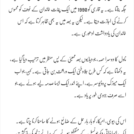
جگہ بناتا ہے۔ یہ قاری کو 1990 میں ایک پنڈت خاندان کے خوف کو محسوس
کرنے کی اجازت دیتا ہے۔ لیکن یہ بعد میں یہ بھی ظاہر کرتا ہے کہ اس
خاندان کی یادداشت ادھوری ہے۔
ناول کا دوسرا حصہ، جو دہائیوں بعد ممبئی کے پسِ منظر میں ترتیب دیا گیا ہے،
یہ دکھاتا ہے کہ کس طرح جلاوطنی ایک وراثت بن جاتی ہے۔ کبیر، جو اب
ایک میوزک پروڈیوسر ہے، اپنے اندر ایک ایسا صدمہ لیے ہوئے ہے جو
اسے صرف جزوی طور پر یاد ہے۔
اس کی بیوی، امیکا، کو بار بار حمل کے ضائع ہونے کا سامنا کرنا پڑتا ہے۔
ایک ایسا ذاتی دکھ جو نسل کے منقطع ہونے کے پرانے زخم کی بازگشت