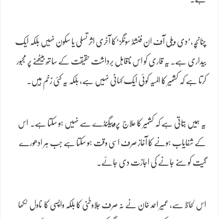
چنانچہ،’دی ویلی آف ان فنشڈ سونگز‘کا آخری اثر تسلی یا سکون نہیں بلکہ ایک
بیداری ہے۔ یہ قاری کو اس ناقابل برداشت حقیقت کے ساتھ بیٹھنے پر مجبور
کرتا ہے کہ کشمیر کا المیہ کوئی ایک کہانی نہیں ہے، بلکہ یہ کئی زخم ہیں۔
یہ ہمیں بتاتی ہے کہ کشمیر کا علاج پروپیگنڈے سے نہیں ہو سکتا ہے۔ اس
کے شفایاب ہونے کا آغاز صرف اسی وقت ہو سکتا ہے جب ہر ادھورے
گیت کو سنے جانے کی اجازت دی جائے۔
اس لحاظ سے، عمیر احمد خان نے نہ صرف جلاوطنی کا بلکہ واپسی کا ناول لکھا