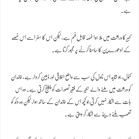
ہے۔
کبیر کا وراثت میں ملا ہوا غصہ قابلِ فہم ہے، لیکن اس کا سفر اسے اس غصے
کے ادھورے پن کا سامنا کرنے پر مجبور کرتا ہے۔
کنول، جو شاید اس ناول کی سب سے واضح اخلاقی اور ذہین کردار ہے، خاندان
کو وراثت میں ملنے والے لکیر کے فقیر تصورات کو چیلنج کرتی ہے۔ وہ اس
بات سے انکار نہیں کرتی جو کچھ اس کے خاندان کے ساتھ ہوا، لیکن وہ دکھ کو
تعصب بننے دینے سے انکار کر دیتی ہے۔