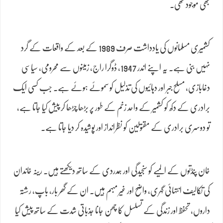
بھی موجود تھی۔
کشمیری مسلمانوں کی یادداشت صرف 1989 کے بعد کے واقعات کے گرد
نہیں بنی ہے۔ یہ اپنے اندر 1947، ڈوگرا راج، زمینوں سے محرومی، سیاسی
دغابازی، مسلح جبر اور دہائیوں کی تذلیل کو سموئے ہوئے ہے۔ جب کسی ایک
برادری کے دکھ کو کشمیر کے واحد زخم کے طور پر بڑھا چڑھا کر پیش کیا جاتا ہے،
تو دوسری برادری کے مقتولین کو نظرانداز اور پوشیدہ کر دیا جاتا ہے۔
خان پنڈتوں کے المیے کو سنجیدگی اور ہمدردی کے ساتھ دیکھتے ہیں۔ رینہ خاندان
کی تکالیف انتہائی گہری، واضح اور غیر مبہم ہیں۔ ان کے گھر بار، باپ، رشتہ
داروں، تحفظ اور زندگی کے تسلسل کا چھن جانا جذباتی شدت کے ساتھ پیش کیا