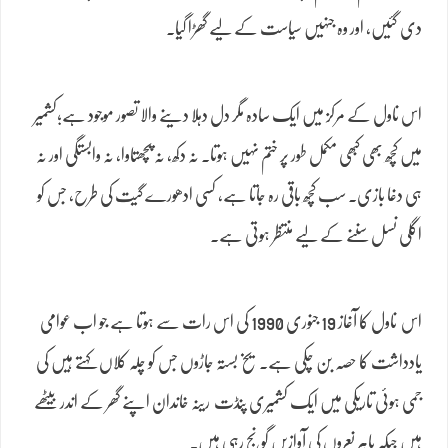
دی گئیں، اور وہ جنہیں سیاست کے لیے گھڑا گیا۔
اس ناول کے مرکز میں ایک سادہ مگر دل دہلا دینے والا تصور موجود ہے؛کشمیر
میں کچھ بھی کبھی مکمل طور پر ختم نہیں ہوتا۔ نہ دکھ، نہ پچھتاوا، نہ وابستگی اور نہ
ہی دغا بازی۔ سب کچھ باقی رہ جاتا ہے، کسی ادھورے گیت کی طرح، جس کو
اگلی نسل سننے کے لیے منتظر ہوتی ہے۔
اس ناول کا آغاز 19 جنوری 1990 کی اس رات سے ہوتا ہے جو اب عوامی
یادداشت کا حصہ بن چکی ہے۔ یخ بستہ جاڑوں جس کو چلہ کلاں کہتے ہیں کی
جمی ہوئی تاریکی میں ایک کشمیری پنڈت رینہ خاندان اپنے گھر کے اندر بیٹھے
ہیں جبکہ باہر نعروں کی آوازیں گونج رہی ہیں۔