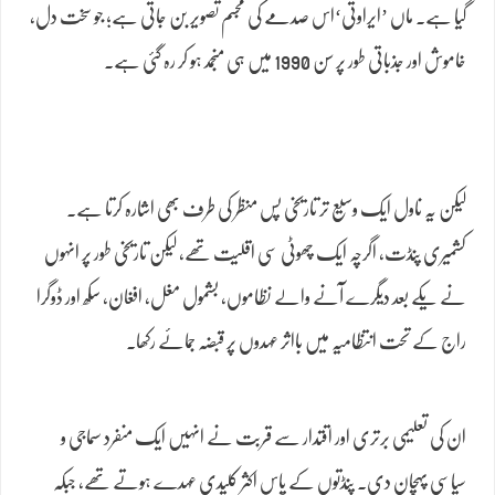
گیا ہے۔ ماں ’ایراوتی‘اس صدمے کی مجسم تصویر بن جاتی ہے؛ جو سخت دل،
خاموش اور جذباتی طور پر سن 1990 میں ہی منجمد ہو کر رہ گئی ہے۔
لیکن یہ ناول ایک وسیع تر تاریخی پس منظر کی طرف بھی اشارہ کرتا ہے۔
کشمیری پنڈت، اگرچہ ایک چھوٹی سی اقلیت تھے، لیکن تاریخی طور پر انہوں
نے یکے بعد دیگرے آنے والے نظاموں، بشمول مغل، افغان، سکھ اور ڈوگرا
راج کے تحت انتظامیہ میں بااثر عہدوں پر قبضہ جمائے رکھا۔
ان کی تعلیمی برتری اور اقتدار سے قربت نے انہیں ایک منفرد سماجی و
سیاسی پہچان دی۔ پنڈتوں کے پاس اکثر کلیدی عہدے ہوتے تھے، جبکہ