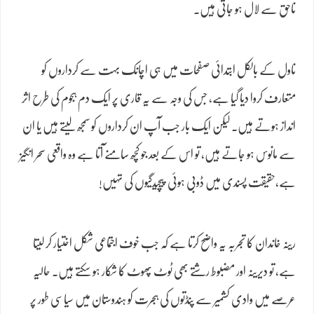
ناحق سے لال ہو جاتی ہیں۔
ناول کے بالکل ابتدائی صفحات میں ہی اچانک بہت سے کرداروں کو
متعارف کروا دیا گیا ہے، جس کی وجہ سے یہ قاری پر ایک دم ہجوم کی طرح اثر
انداز ہوتے ہیں۔ لیکن ایک بار جب آپ ان کرداروں کو سمجھ لیتے ہیں یا ان
سے مانوس ہو جاتے ہیں، تو اس کے بعد جو کچھ سامنے آتا ہے وہ واقعی سحر انگیز
ہے،حقیقت پسندی میں ڈوبی ہوئی پیچیدگیوں کی تہیں!
رینہ خاندان کا تجربہ یہ واضح کرتا ہے کہ جب خوف اجتماعی شکل اختیار کر لیتا
ہے، تو دیرینہ اور مضبوط رشتے بھی ٹوٹ پھوٹ کا شکار ہو سکتے ہیں۔ حالیہ
عرصے میں وادی کشمیر سے پنڈتوں کی ہجرت کو ہندوستان میں سیاسی طور پر