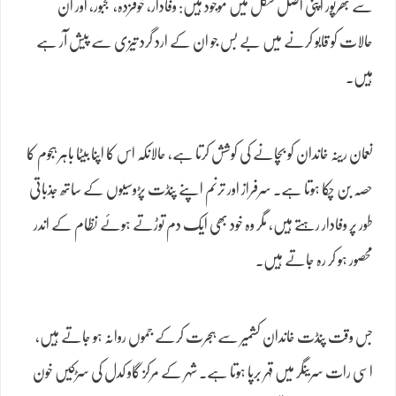
سے بھرپور اپنی اصل شکل میں موجود ہیں: وفادار، خوفزدہ، مجبور، اور ان
حالات کو قابو کرنے میں بے بس جو ان کے ارد گرد تیزی سے پیش آر ہے
ہیں۔
نعمان رینہ خاندان کو بچانے کی کوشش کرتا ہے، حالانکہ اس کا اپنا بیٹا باہر ہجوم کا
حصہ بن چکا ہوتا ہے۔ سرفراز اور ترنم اپنے پنڈت پڑوسیوں کے ساتھ جذباتی
طور پر وفادار رہتے ہیں، مگر وہ خود بھی ایک دم توڑتے ہوئے نظام کے اندر
محصور ہو کر رہ جاتے ہیں۔
جس وقت پنڈت خاندان کشمیر سے ہجرت کرکے جموں روانہ ہو جاتے ہیں،
اسی رات سرینگر میں قہر برپا ہوتا ہے۔ شہر کے مرکز گاو کدل کی سڑکیں خون