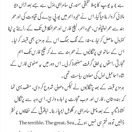
ہے) یہ یورپ کا پہلا حقیقی سمندری سامراجی جنرل ہے جسے بعد ازاں دیو
مالائی کردار بنا دیا گیا، اس نے بحیرہ احمر میں یورپی بیڑے کی قیادت کی اور بحر
ہند سے بحر اوقیانوس، بحیرہ احمر، خیلج فارس اور بحرالکلاہل تک کے راستے پر اپنا
کنٹرول حاصل کر لیا، ۱۵۰۷ کے لگ بھگ اس نے ہرمز پر بھی قبضہ کر لیا۔
اس کے ساتھ ہی پرتگالیوں نے بحرِ ہند سے لے کر خلیج فارس تک اہم
تجارتی راستوں پر اپنی گرفت مضبوط کر لی۔ اس دور میں یہ صفوی فارس کے
شاہ اسماعیل اول کی معاون ریاست تھی۔
ہرمز پر قبضہ کے بعد پرتگالیوں نے ٹیکس وصولی شروع کر دی، مقصد یہی تھا
کہ ہندوستان ، فارس اور عرب تجارت پر اجارہ داری، اسی وجہ سے پرتگال
نشاط ثانیہ کے بعد پہلی سامراجی /گلوبل ایمپائر بنا۔ اباقرقی کے خطابوں پر نظر
ڈالیں تو وہ ختم ہی نہیں ہوتے۔The terrible, The great, Sea