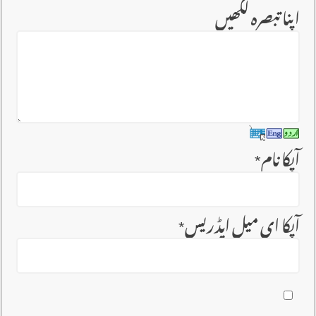
اپنا تبصرہ لکھیں
آپکا نام
*
آپکا ای میل ایڈریس
*