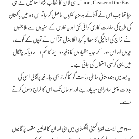
Lion, Ceaser of the East۔ سی لائن کا خطاب شاہ اسماعیل نے ہی
دیا تھا جب اس نے آبنائے ہرمز پر کنٹرول حاصل کر لیا تو اس دور میں پاکستان
کی طرح کی سفارت کاری کرائی گئی اور یہ فارس کے سفیروں سے ملا جنہوں
نے خراج کی ادائیگی کا مطالبہ کیا، اگلا جنرل تھآ اس نے توپوں کے گولے،
تیروں اور اس دور کے جدید ہتھیاروں کا ذخیرہ دینے کا حکم دے دیا کہ پرتگال
میں یہی کرنسی استعمال کی جاتی ہے۔
یہ بعد میں ہندوستانی ساحلی ریاست گوا کا گورنر بھی رہا۔ خیر پرتگالی اسی کی
بدولت پہلی سامراجی سپر پاور بنے اور سو سال تک اس کا خراج وصول کرتے
رہے۔
۱۶۰۰ میں ایسٹ انڈیا کمپنی انگلستان میں بنی اور ان کا اولین مقصد پرتگالیوں