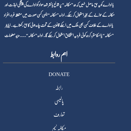
یا ادارے کو یہ حق حاصل نہیں کہ وہ ”مکالمہ“ پر شائع یا نشر شدہ مواد کو ادارے کی پیشگی اجازت اور
مکالمہ کے حوالے کے بغیر استعمال کر سکے۔ ادارہ ”مکالمہ“ ایسی کسی صورت میں متعلقہ فرد، افراد
یا ادارے کے خلاف کسی بھی ملک میں اسکے قانون کے تحت چارہ جوئی کا حق رکھتا ہے۔ ایڈیٹر
”مکالمہ“ یا اسکا مقرر کردہ کوئی فرد یہ استحقاق استعمال کر سکے گا۔ ادارہ ”مکالمہ“۔۔۔
مزید معلومات
اہم روابط
DONATE
رابطہ
پالیسی
تعارف
مکالمہ ٹیم