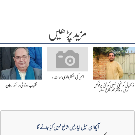
مزید پڑھیں
امن کی منتظر وادی سوات/
ڈاکٹرز کی کوانٹٹی نہیں کوالٹی پر فوکس
تقریب رونمائی/ اقتدار جاوید
کریں/ڈاکٹر محمد شافع صابر
آپکا ای میل ایڈریس شائع نہیں کیا جائے گا