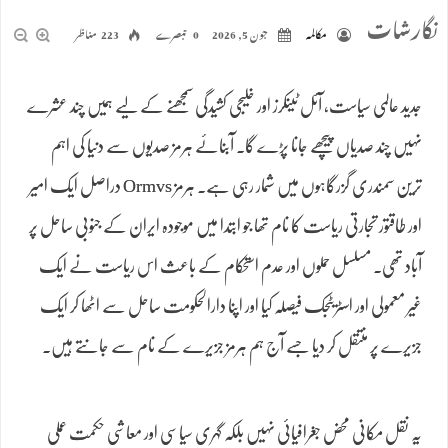
نگارشات
مکالمہ
جون 5, 2026
0 تبصرے
223 مناظر
جدید عالمی سیاست، آئل ٹینکرز اور خلیجی کشیدگی سمجھنے کے لیے ہمیں چند عشرے
نہیں چند صدیاں پیچھے جانا پڑے گا۔ آبنائے ہرمز صدیوں سے دنیا کی اہم
ترین سمندری گزرگاہوں میں شمار رہی ہے۔ ہرمز Ormvs دراصل ایک امیر
اور طاقتور تجارتی ریاست کا نام تھا جو ابتدا میں موجودہ ایران کے جنوبی ساحل پر
آباد تھی۔ مسلسل حملوں اور عدم استحکام کے باعث اس ریاست نے ایک
غیر معمولی اور اسٹریٹجک فیصلہ کیا اور اپنا دارالحکومت ساحل سے اٹھا کر ایک
جزیرے پر منتقل کر دیا جسے آج ہم ہرمز جزیرے کے نام سے جانتے ہیں۔
یہ نقل مکانی محض جغرافیائی نہیں بلکہ گہری سیاسی اور معاشی حکمت عملی