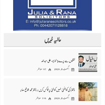
حالیہ خبریں
لفظوں سے پرے (خط)-علی عبداللہ
اگست 8, 2026
67 مناظر
ڈاکٹرز کی کوانٹٹی نہیں کوالٹی پر فوکس کریں/ڈاکٹر محمد شافع صابر
اگست 8, 2026
116 مناظر