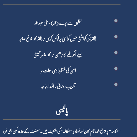
لفظوں سے پرے (خط)-علی عبداللہ
ڈاکٹرز کی کوانٹٹی نہیں کوالٹی پر فوکس کریں/ڈاکٹر محمد شافع صابر
نیلے انگوٹھے کا برہمن / محمد عامر حسینی
امن کی منتظر وادی سوات/
تقریب رونمائی/ اقتدار جاوید
پالیسی
”مکالمہ“ پر شائع شدہ تمام تحاریر اور تصاویر ”مکالمہ“ کی ملکیت ہیں۔ مصنف کے علاوہ کسی بھی فرد