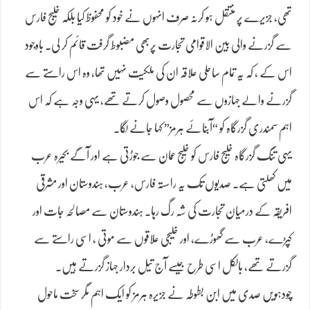
تھی، جزیرے پر منتقل ہو کرنہ صرف انہوں نے خود کو محفوظ کیا بلکہ خلیج فارس
سے گزرنے والی بین الاقوامی تجارت پربھی مضبوط گرفت قائم کر لی۔ باوجود
اس کے ، کہ یہ تمام ساحلی علاقہ ان کی ملکیت نہیں تھا، وہ اس راستے سے
گزرنے والے جہازوں سے محصول وصول کرتے تھے، یہی وجہ ہے کہ اس
اہم سمندری گزرگاہ کو “آبنائے ہرمز” کہا جانے لگا۔
یہی تنگ گزرگاہ خلیج فارس کو خلیج عمان سے جوڑتی ہے اور آگے بحیرہ عرب
میں کھلتی ہے۔ صدیوں تک یہ راستہ فارس، عرب، ہندوستان اور مشرقی
افریقہ کے درمیان تجارت کی شہ رگ رہا۔ ہندوستان سے مصالحہ جات اور
کپڑے، عرب سے گھوڑے، اور خلیجی علاقوں سے موتی ، اسی راستے سے
گزرتے تھے، بالکل اسی طرح جیسے آج تیل بردار جہاز گزرتے ہیں۔
چودہویں صدی میں ابن بطوطہ نے جزیرہ ہرمز کو ایک اہم مگر سخت ماحول