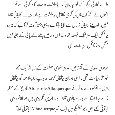
والے تجارتی مرکز کے طور پر بیان کیا۔ یاداشت درست کام کرتی ہے تو
انہوں نے لکھا کہ یہاں کی گرمی ناقابل برداشت ہےاور جزیرے کا پانی میٹھا
نہیں، اور پینے کا پانی فارس سے لایا جاتا ہے، یہی نکتہ ثابت کرتا ہے کہ جزیرہ
پر منتقلی ایک سٹریٹجک فیصلہ تھا ورنہ اس دور میں پینے کے پانی کے بغیر کہیں
منتقل ہونا ناممکن سی بات تھی۔
سولہویں صدی کے آغاز میں، ہرمز صفوی سلطنت کے زیر اثر ایک نیم
خودمختار ریاست تھی۔ اسی دوران پرتگالی کمانڈر اور یورپ کا پہلا حملہ آور پرتگالی
جنرل – افونسو دے ابوقرقے Afonso de Albuquerque تاریخ کے منظر
نامے پر ابھرتا ہے(یہ ہسپانوی تلفظ ہے، امریکی انگریزی میں ہم افانسو دی
اباقرقی کہتے ہیں، نیو میکسیکو میں ایک شہر Albuquerque اباقرقی کہلاتا