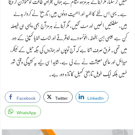
نہیں کر سکتا، مگر آبنائے ہرمز وہ مقام ہے جہاں جغرافیہ طاقت کو متوازن کر دیتا
ہے۔ یہی اس خطے کا المیہ اور اہمیت دونوں ہیں: تاریخ نے کردار بدلے
ہیں، سلطنتیں اٹھیں اور مٹ گئیں، مگر آبنائے ہرمز آج بھی ویسی ہی فیصلہ
کن ہے جیسی ابن بطوطہ، افونسو دے ابوقرقے اور ایسٹ انڈیا کمپنی کے دور
میں تھی۔ فرق صرف اتنا ہے کہ آج توپوں اور جہازوں کی جگہ تیل کے ٹینکر،
میزائل اور عالمی معیشت نے لے لی ہے، شاید اسی لیے یہ کشیدگی وقتی شور
نہیں بلکہ ایک طویل تاریخی کھیل کا تازہ دور ہے۔
Facebook
Twitter
LinkedIn
WhatsApp