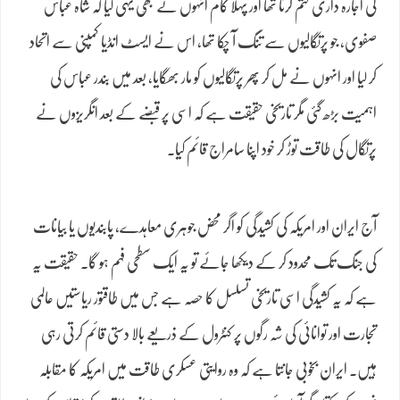
کی اجارہ داری ختم کرنا تھا اور پہلا کام انہوں نے بھِی یہی کیا کہ شاہ عباس
صفوی، جو پرتگالیوں سے تنگ آ چکا تھا، اس نے ایسٹ انڈیا کمپنی سے اتحاد
کر لیا اور انہوں نے مل کر پھر پرتگالیوں کو مار بھگایا، بعد میں بندر عباس کی
اہمیت بڑھ گئی مگر تاریخی حقیقت ہے کہ اسی پر قبضے کے بعد انگریزوں نے
پرتگال کی طاقت توڑ کر خود اپنا سامراج قائم کیا۔
آج ایران اور امریکہ کی کشیدگی کو اگر محض جوہری معاہدے، پابندیوں یا بیانات
کی جنگ تک محدود کر کے دیکھا جائے تو یہ ایک سطحی فہم ہو گا۔ حقیقت یہ
ہے کہ یہ کشیدگی اسی تاریخی تسلسل کا حصہ ہے جس میں طاقتور ریاستیں عالمی
تجارت اور توانائی کی شہ رگوں پر کنٹرول کے ذریعے بالا دستی قائم کرتی رہی
ہیں۔ ایران بخوبی جانتا ہے کہ وہ روایتی عسکری طاقت میں امریکہ کا مقابلہ