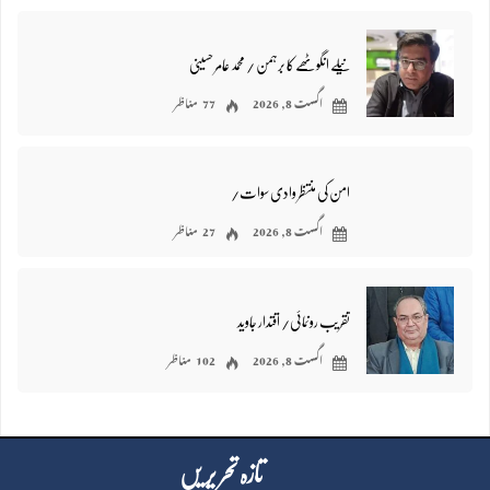
نیلے انگوٹھے کا برہمن / محمد عامر حسینی
اگست 8, 2026
77 مناظر
امن کی منتظر وادی سوات/
اگست 8, 2026
27 مناظر
تقریب رونمائی/ اقتدار جاوید
اگست 8, 2026
102 مناظر
تازہ تحر یر یں