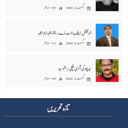
اگست 5, 2026
141 مناظر
انٹرنیشنل ٹریفک لائٹ ڈے/ ڈاکٹر شاہد ایم شاہد
اگست 5, 2026
111 مناظر
سپر پاور کی آخری ہچکی / اظہر سید
اگست 5, 2026
107 مناظر
تازہ تحر یر یں