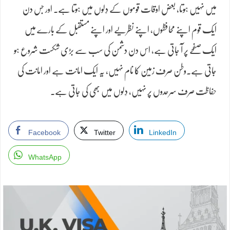
میں نہیں ہوتا، بعض اوقات قوموں کے دِلوں میں ہوتا ہے۔ اور جس دن
ایک قوم اپنے محافظوں، اپنے نظریے اور اپنے مستقبل کے بارے میں
ایک صفحے پر آ جاتی ہے، اس دن دشمن کی سب سے بڑی شکست شروع ہو
جاتی ہے۔وطن صرف زمین کا نام نہیں، یہ ایک امانت ہے اور امانت کی
حفاظت صرف سرحدوں پر نہیں، دِلوں میں بھی کی جاتی ہے۔
Facebook
Twitter
LinkedIn
WhatsApp