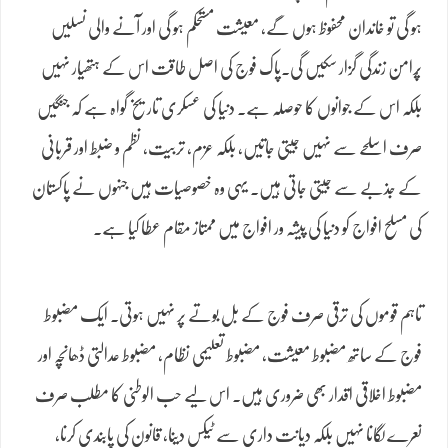
ہو گی تو خاندان محفوظ ہوں گے، معیشت مستحکم ہو گی اور آنے والی نسلیں
پُرامن زندگی گزار سکیں گی۔پاک فوج کی اصل طاقت اس کے ہتھیار نہیں
بلکہ اس کے جوانوں کا حوصلہ ہے۔ دنیا کی عسکری تاریخ گواہ ہے کہ جنگیں
صرف اسلحے سے نہیں جیتی جاتیں، بلکہ عزم، تربیت، نظم و ضبط اور قربانی
کے جذبے سے جیتی جاتی ہیں۔ یہی وہ خصوصیات ہیں جنہوں نے پاکستان
کی مسلح افواج کو دنیا کی پیشہ ور افواج میں ممتاز مقام عطا کیا ہے۔
تاہم قوموں کی ترقی صرف فوج کے بل بوتے پر نہیں ہوتی۔ ایک مضبوط
فوج کے ساتھ مضبوط معیشت، مضبوط تعلیمی نظام، مضبوط عدالتی ڈھانچہ اور
مضبوط اخلاقی اقدار بھی ضروری ہیں۔ اس لیے حب الوطنی کا مطلب صرف
نعرے لگانا نہیں بلکہ دیانت داری سے ٹیکس دینا، قانون کی پابندی کرنا،