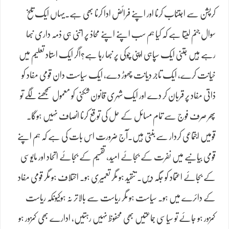
کرپشن سے اجتناب کرنا اور اپنے فرائض ادا کرنا بھی ہے۔یہاں ایک تلخ
سوال جنم لیتا ہے کہ کیا ہم سب اپنے اپنے محاذ پر اتنی ہی ذمہ داری نبھا
رہے ہیں جتنی ایک سپاہی اپنی چوکی پر نبھا رہا ہے؟اگر ایک استاد تعلیم میں
خیانت کرے، ایک تاجر دیانت چھوڑ دے، ایک سیاست دان قومی مفاد کو
ذاتی مفاد پر قربان کر دے اور ایک شہری قانون شکنی کو معمول سمجھنے لگے تو
پھر صرف فوج سے تمام مسائل کے حل کی توقع کرنا انصاف نہیں ہوگا۔
قومیں اجتماعی کردار سے بنتی ہیں۔آج ضرورت اس بات کی ہے کہ ہم اپنے
قومی بیانیے میں نفرت کے بجائے امید، تقسیم کے بجائے اتحاد اور مایوسی
کے بجائے اعتماد کو جگہ دیں۔ تنقید ہو مگر تعمیری ہو۔ اختلاف ہو مگر قومی مفاد
کے دائرے میں ہو۔ سیاست ہو مگر ریاست سے بالاتر نہ ہوکیونکہ ریاست
کمزور ہو جائے تو سیاسی جماعتیں بھی محفوظ نہیں رہتیں، ادارے بھی کمزور ہو