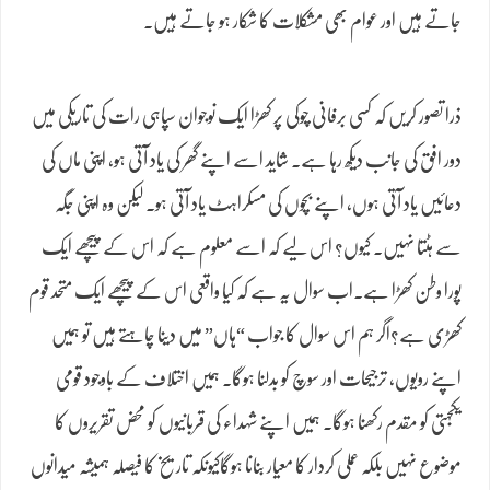
جاتے ہیں اور عوام بھی مشکلات کا شکار ہو جاتے ہیں۔
ذرا تصور کریں کہ کسی برفانی چوکی پر کھڑا ایک نوجوان سپاہی رات کی تاریکی میں
دور افق کی جانب دیکھ رہا ہے۔ شاید اسے اپنے گھر کی یاد آتی ہو، اپنی ماں کی
دعائیں یاد آتی ہوں، اپنے بچوں کی مسکراہٹ یاد آتی ہو۔ لیکن وہ اپنی جگہ
سے ہٹتا نہیں۔ کیوں؟ اس لیے کہ اسے معلوم ہے کہ اس کے پیچھے ایک
پورا وطن کھڑا ہے۔اب سوال یہ ہے کہ کیا واقعی اس کے پیچھے ایک متحد قوم
کھڑی ہے؟اگر ہم اس سوال کا جواب “ہاں” میں دینا چاہتے ہیں تو ہمیں
اپنے رویوں، ترجیحات اور سوچ کو بدلنا ہوگا۔ ہمیں اختلاف کے باوجود قومی
یکجہتی کو مقدم رکھنا ہوگا۔ ہمیں اپنے شہداء کی قربانیوں کو محض تقریروں کا
موضوع نہیں بلکہ عملی کردار کا معیار بنانا ہوگاکیونکہ تاریخ کا فیصلہ ہمیشہ میدانوں