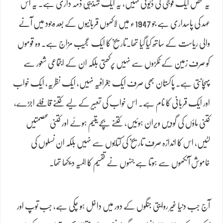
یہ محض ایک فوجی کی ڈیوٹی نہیں، یہ ایک تہذیبی ذمہ داری ہے۔ یہ اس
عہد کی پاسداری ہے جو 1947ء میں لاکھوں قربانیوں کے بعد وجود میں آنے
والی ریاست کے ساتھ کیا گیا تھا۔تاریخ کا ایک عجیب مزاج ہے۔ وہ قوموں
کو صرف زمین کے ٹکڑوں سے نہیں پرکھتی بلکہ ان کے اجتماعی شعور سے
پہچانتی ہے۔ پاکستان بھی صرف ایک جغرافیہ نہیں، ایک نظریہ، ایک خواب
اور ایک قربانی کا نام ہے۔ اس خواب کی تعبیر کے لیے کتنے قافلے اجڑے،
کتنی ماؤں کی گودیں ویران ہوئیں، کتنے بچے یتیم ہوئے اور کتنی عصمتیں
لٹیں، اس کا اندازہ صرف تاریخ کی کتابوں سے نہیں بلکہ ان نسلوں کی
خاموش آنکھوں سے ہوتا ہے جنہوں نے تقسیم کا المیہ دیکھا تھا۔
آج جب دنیا غیر روایتی جنگوں کے دور میں داخل ہو چکی ہے، جب توپ اور