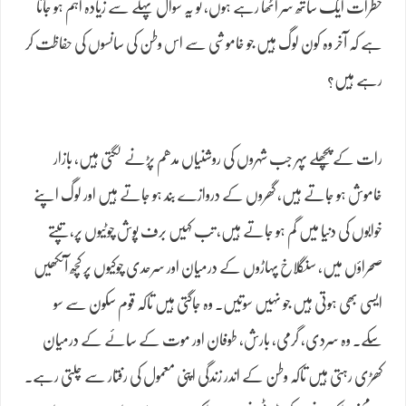
خطرات ایک ساتھ سر اٹھا رہے ہوں، تو یہ سوال پہلے سے زیادہ اہم ہو جاتا
ہے کہ آخر وہ کون لوگ ہیں جو خاموشی سے اس وطن کی سانسوں کی حفاظت کر
رہے ہیں؟
رات کے پچھلے پہر جب شہروں کی روشنیاں مدھم پڑنے لگتی ہیں، بازار
خاموش ہو جاتے ہیں، گھروں کے دروازے بند ہو جاتے ہیں اور لوگ اپنے
خوابوں کی دنیا میں گم ہو جاتے ہیں، تب کہیں برف پوش چوٹیوں پر، تپتے
صحراؤں میں، سنگلاخ پہاڑوں کے درمیان اور سرحدی چوکیوں پر کچھ آنکھیں
ایسی بھی ہوتی ہیں جو نہیں سوتیں۔ وہ جاگتی ہیں تاکہ قوم سکون سے سو
سکے۔ وہ سردی، گرمی، بارش، طوفان اور موت کے سائے کے درمیان
کھڑی رہتی ہیں تاکہ وطن کے اندر زندگی اپنی معمول کی رفتار سے چلتی رہے۔