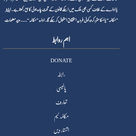
یا ادارے کے خلاف کسی بھی ملک میں اسکے قانون کے تحت چارہ جوئی کا حق رکھتا ہے۔ ایڈیٹر
”مکالمہ“ یا اسکا مقرر کردہ کوئی فرد یہ استحقاق استعمال کر سکے گا۔ ادارہ ”مکالمہ“۔۔۔
مزید معلومات
اہم روابط
DONATE
رابطہ
پالیسی
تعارف
مکالمہ ٹیم
اشتہار دیں