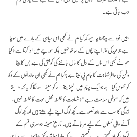
دب جاتی ہے۔
ہمیں خود سے پوچھنا چاہیے کہ کیا ہم نے کبھی اس سپاہی کے بارے میں سوچا
ہے جو عید کی نماز اپنے بچوں کے ساتھ نہیں بلکہ مورچے میں ادا کرتا ہے؟ کیا
ہم نے کبھی اس ماں کے دل کا حال جاننے کی کوشش کی ہے جس کا بیٹا
وطن کی خاطر شہادت کا جام پی لیتا ہے؟ کیا ہم نے کبھی ان خاندانوں کے دکھ
کو محسوس کیا ہے جو ایک پرچم میں لپٹے جنازے کو سینے سے لگا کر یہ کہہ دیتے
ہیں کہ “وطن سلامت رہے”؟ شہادت کا فلسفہ محض موت کا فلسفہ نہیں،
زندگی کا سب سے بلند تصور ہے۔ کچھ لوگ اپنے لیے جیتے ہیں اور کچھ لوگ
آنے والی نسلوں کے لیے مر جاتے ہیں۔ تاریخ ہمیشہ دوسری قسم کے
لوگوں کو یاد رکھتی ہے۔بدقسمتی یہ ہے کہ ہمارا معاشرہ کئی دہائیوں سے سیاسی