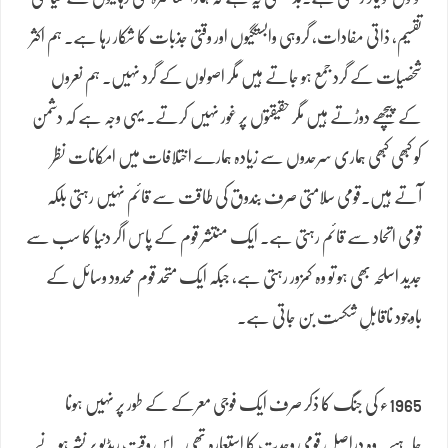
تقسیم، ذاتی مفادات، گروہی وابستگیوں اور وقتی جذبات کا شکار رہا ہے۔ ہم اکثر
شخصیات کے گرد جمع ہو جاتے ہیں مگر اصولوں کے گرد نہیں۔ ہم نعروں
کے پیچھے دوڑتے ہیں مگر حقیقتوں پر غور نہیں کرتے۔ یہی وجہ ہے کہ دشمن
کو کبھی کبھی ہماری سرحدوں سے زیادہ ہمارے اختلافات میں امکانات نظر
آتے ہیں۔قومی سلامتی صرف بندوق کی طاقت سے قائم نہیں رہتی بلکہ
قومی اتحاد سے قائم رہتی ہے۔ ایک منتشر قوم کے پاس اگر دنیا کا سب سے
جدید اسلحہ بھی ہو تو وہ کمزور رہتی ہے، جبکہ ایک متحد قوم محدود وسائل کے
باوجود ناقابلِ شکست بن جاتی ہے۔
1965ء کی جنگ کا ذکر صرف ایک فوجی معرکے کے طور پر نہیں ہونا
چاہیے۔ وہ دراصل قومی وحدت کا استعارہ تھی۔ اس وقت ریڈیو پر نشر ہونے