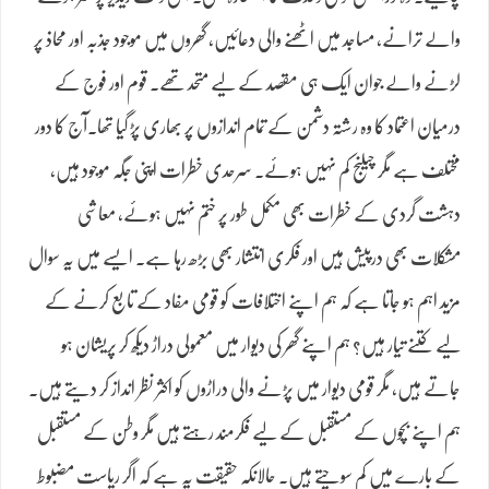
والے ترانے، مساجد میں اٹھنے والی دعائیں، گھروں میں موجود جذبہ اور محاذ پر
لڑنے والے جوان ایک ہی مقصد کے لیے متحد تھے۔ قوم اور فوج کے
درمیان اعتماد کا وہ رشتہ دشمن کے تمام اندازوں پر بھاری پڑ گیا تھا۔آج کا دور
مختلف ہے مگر چیلنج کم نہیں ہوئے۔ سرحدی خطرات اپنی جگہ موجود ہیں،
دہشت گردی کے خطرات بھی مکمل طور پر ختم نہیں ہوئے، معاشی
مشکلات بھی درپیش ہیں اور فکری انتشار بھی بڑھ رہا ہے۔ ایسے میں یہ سوال
مزید اہم ہو جاتا ہے کہ ہم اپنے اختلافات کو قومی مفاد کے تابع کرنے کے
لیے کتنے تیار ہیں؟ ہم اپنے گھر کی دیوار میں معمولی دراڑ دیکھ کر پریشان ہو
جاتے ہیں، مگر قومی دیوار میں پڑنے والی دراڑوں کو اکثر نظر انداز کر دیتے ہیں۔
ہم اپنے بچوں کے مستقبل کے لیے فکرمند رہتے ہیں مگر وطن کے مستقبل
کے بارے میں کم سوچتے ہیں۔ حالانکہ حقیقت یہ ہے کہ اگر ریاست مضبوط