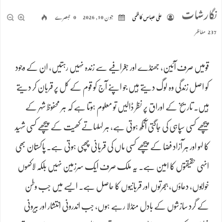
نگارشات
علی عباس کاظمی
جون 10, 2026
0 تبصرے
237 مناظر
قومیں صرف آئین، جھنڈے اور جغرافیے سے زندہ نہیں رہتیں، ان کے وجود
کو اصل زندگی وہ لوگ دیتے ہیں جو اپنے آج کو قوم کے کل پر قربان کر دیتے
ہیں۔ تاریخ کے اوراق پر نظر ڈالیں تو معلوم ہوتا ہے کہ ہر محفوظ شہر کے
پیچھے کسی سپاہی کی جاگتی آنکھ ہوتی ہے، ہر لہلہاتے کھیت کے پیچھے کسی شہید
کا لہو اور ہر آزاد فضا کے پیچھے کسی ماں کی قربانی چھپی ہوتی ہے۔ پاکستان بھی
انہی حقیقتوں کا امین ہے۔ یہ ملک صرف ایک سرزمین نہیں بلکہ لاکھوں
خوابوں، دعاؤں، ہجرتوں اور قربانیوں کا حاصل ہے۔ ایسے میں جب وطن
کے گرد سازشوں کے بادل منڈلا رہے ہوں، جب اندرونی انتشار اور بیرونی