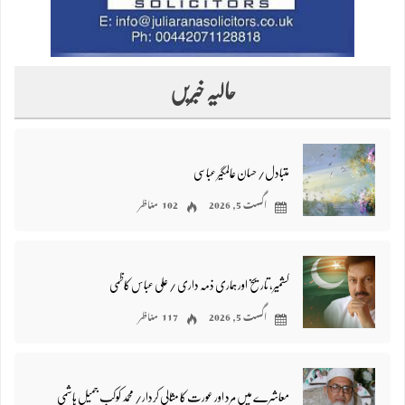
حالیہ خبریں
متبادل/ حسان عالمگیر عباسی
اگست 5, 2026
102 مناظر
کشمیر، تاریخ اور ہماری ذمہ داری / علی عباس کاظمی
اگست 5, 2026
117 مناظر
معاشرے میں مرد اور عورت کا مثالی کردار/ محمد کوکب جمیل ہاشمی