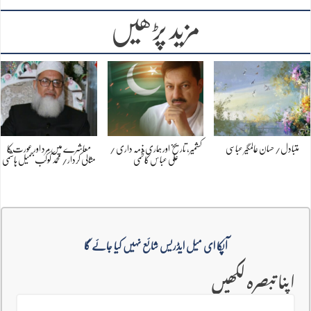
مزید پڑھیں
متبادل/ حسان عالمگیر عباسی
کشمیر، تاریخ اور ہماری ذمہ داری /
معاشرے میں مرد اور عورت کا
علی عباس کاظمی
مثالی کردار/ محمد کوکب جمیل ہاشمی
آپکا ای میل ایڈریس شائع نہیں کیا جائے گا
اپنا تبصرہ لکھیں