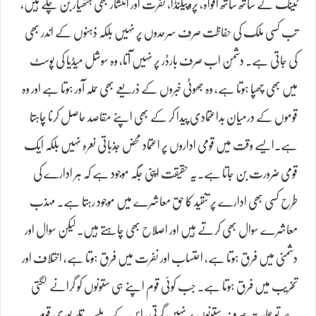
ٹینک کے ساتھ ساتھ افواہ، پروپیگنڈا، نفرت اور انتشار بھی ہتھیار بن چکے ہیں،
تب کسی ملک کی حفاظت صرف سرحدوں پر نہیں بلکہ ذہنوں کے اندر بھی
کی جاتی ہے۔ دشمن اب صرف بارڈر پر نہیں آتا، وہ سوشل میڈیا کی پوسٹ
میں بھی چھپا ہوتا ہے، وہ جھوٹی خبروں کے ذریعے بھی حملہ آور ہوتا ہے اور وہ
قوموں کے درمیان بداعتمادی پیدا کر کے بھی اپنے مقاصد حاصل کرنا چاہتا
ہے۔ایسے وقت میں قومی اداروں پر اعتماد محض جذباتی نعرہ نہیں بلکہ ایک
قومی ضرورت بن جاتا ہے۔یہ حقیقت اپنی جگہ موجود ہے کہ ہر ادارے کی
طرح کسی بھی ادارے پر تنقید کا حق معاشرے میں موجود رہتا ہے۔ مہذب
معاشرے سوال بھی کرتے ہیں اور اصلاح بھی چاہتے ہیں۔ لیکن سوال اور
دشمنی میں فرق ہوتا ہے، احتساب اور نفرت میں فرق ہوتا ہے، اختلاف اور
تخریب میں فرق ہوتا ہے۔ جب کوئی قوم اپنے ہی ستونوں کو گرانے لگتی
ہے تو عمارت صرف ستونوں پر نہیں گرتی، اس کے ملبے تلے پوری قوم