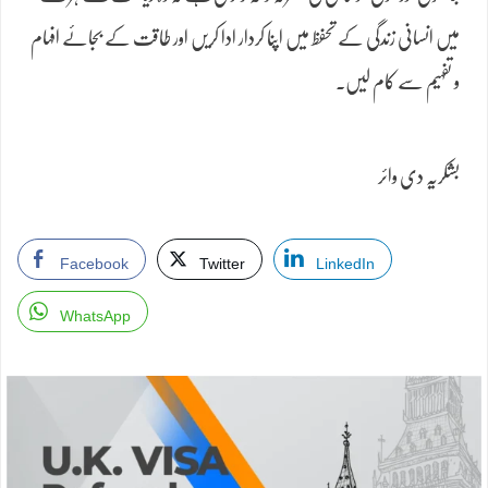
میں انسانی زندگی کے تحفظ میں اپنا کردار ادا کریں اور طاقت کے بجائے افہام
و تفہیم سے کام لیں۔
بشکریہ دی وائر
Facebook
Twitter
LinkedIn
WhatsApp