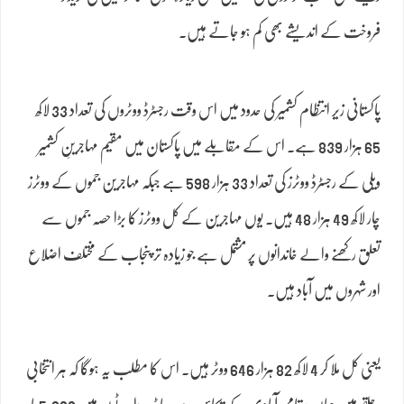
فروخت کے اندیشے بھی کم ہو جاتے ہیں۔
پاکستانی زیر انتظام کشمیر کی حدود میں اس وقت رجسٹرڈ ووٹروں کی تعداد 33 لاکھ
65 ہزار 839 ہے۔ اس کے مقابلے میں پاکستان میں مقیم مہاجرینِ کشمیر
ویلی کے رجسٹرڈ ووٹرز کی تعداد 33 ہزار 598 ہے جبکہ مہاجرین جموں کے ووٹرز
چار لاکھ 49 ہزار 48 ہیں۔ یوں مہاجرین کے کل ووٹرز کا بڑا حصہ جموں سے
تعلق رکھنے والے خاندانوں پر مشتمل ہے جو زیادہ تر پنجاب کے مختلف اضلاع
اور شہروں میں آباد ہیں۔
یعنی کل ملا کر 4 لاکھ 82 ہزار 646 ووٹر ہیں۔ اس کا مطلب یہ ہوگا کہ ہر انتخابی