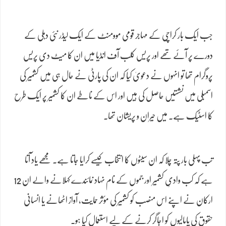
جب ایک بار کراچی کے مہاجر قومی موومنٹ کے ایک لیڈر نئی دہلی کے
دورے پر آئے تھے اور پریس کلب آف انڈیا میں ان کا میٹ دی پریس
پروگرام تھا تو انہوں نے دعویٰ کیا کہ ان کی پارٹی نے حال ہی میں کشمیر کی
اسمبلی میں نشستیں حاصل کی ہیں اور اس کے ناطے ان کا کشمیر پر ایک طرح
کا اسٹیک ہے۔ میں حیران و پریشان تھا۔
تب پہلی بار پتہ چلا کہ ان سیٹوں کا انتخاب کیسے کرایا جاتا ہے۔ مجھے یاد آتا
ہے کہ کب وادیِ کشمیر اور جموں کے نام نہاد نمائندے کہلانے والے ان 12
ارکان نے اپنے اس منصب کو کشمیر کی مؤثر حمایت، آواز اٹھانے یا انسانی
حقوق کی پامالیوں کو اجاگر کرنے کے لیے استعمال کیا ہو۔