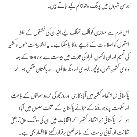
جرمن شہروں میں پولنگ بوتھ قائم کیے جاتے ہیں۔
اس قدم سے مہاجرین کو الگ تھلگ کیے بغیر ان کی نشستوں کے غلط
استعمال کو اصلاحات کے ذریعے روکا جا سکتا ہے۔ یہ ایشو ریاست جموں و کشمیر
کی تقسیم اور ان لاکھوں افراد کی ہجرت میں پیوست ہے جو 1947 کے بعد
وادی کشمیر، جموں، پونچھ، راجوری اور دیگر علاقوں سے پاکستان منتقل ہوئے۔
پاکستانی زیر انتظام کشمیر میں آبادکاری اور روزگار کی محدود سہولتوں کے باعث
اور حکومت پر بوجھ بننے کے بجائے پاکستان کے مختلف حصوں میں آباد
ہوئے۔ پاکستانی زیر انتظام کشمیر کے انتخابات میں ان کی ووٹنگ اپنی تاریخی
شناخت اور آبائی ریاست کے ساتھ تعلق برقرار رکھنے کا اظہار بھی ہے۔