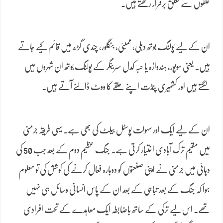
حلقوں سے تعلق برقرار رکھتے ہیں۔
ان کے لیے پولنگ بوتھ دہلی، ممبئی، بنگلور، چندی گڑھ میں قائم کیے جاتے
ہیں۔ یعنی سوپور، ہندواڑہ یا حبہ کدل سرینگر کے پولنگ بوتھ ان شہروں میں
لگتے ہیں اور کشمیری پنڈت اپنے حلقے کا ووٹ ڈالنے آتے ہیں۔
ان کے لیے ایک اور سہولت پوسٹل بیلٹ کی بھی ہے۔ یہی طریقہ جرمنی
میں مقیم ترک آبادی اختیار کرتی ہے۔ جنگ عظیم دوم کے بعد جب 50 کی
دہائی میں جرمنی نے اپنی صنعتوں کو دوبارہ فعال کرنے کی کوشش کی تو معلوم
ہوا کہ جنگ کے بعد تباہی کے بعد ان کے پاس انسانی وسائل ہی نہیں
تھے۔ اس لیے ترکی کے ساتھ باضابطہ ایک معاہدے کے تحت افرادی