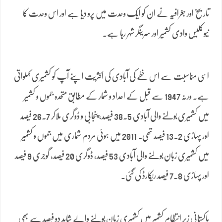
تاریخ اور جغرافیہ نے ان کو ایک وحدت میں پرو دیا ہے اور اس وحدت کا
نیوکلیس وادی کشمیر اور سرینگر شہر رہا ہے۔
اسی مناسبت سے اس خطے کی آبادی کی اکثریت اپنے آپ کو کشمیری کہلواتی
ہے۔ ورنہ 1947 سے قبل کے اعداد و شمار کے مطابق متحدہ جموں و کشمیر
میں کشمیری بولنے والی آبادی 38.5 فیصد، پنجابی و ڈوگری ملاکر 26.7 فیصد
اور پہاڑی 13.2 فیصد تھی۔ 2011 میں ہوئی مردم شماری میں جموں و کشمیر
میں کشمیری زبان بولنے والی آبادی 53 فیصد، ڈوگری 20 فیصد، گوجری 9 فیصد
اور پہاڑی 7.8 فیصد ریکارڈ کی گئی۔
پاکستانی زیر انتظام کشمیر میں کشمیری زبان بولنے والے شاید دو فیصد سے بھی