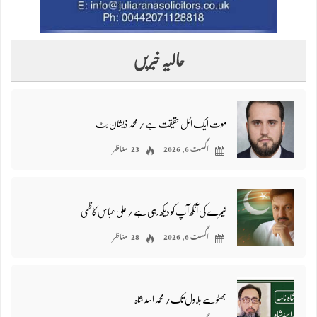
حالیہ خبریں
موت ایک اٹل حقیقت ہے / محمد ذیشان بٹ
اگست 6, 2026
23 مناظر
کیمرے کی آنکھ آپ کو دیکھ رہی ہے / علی عباس کاظمی
اگست 6, 2026
28 مناظر
بھٹو سے بلاول تک/ محمد اسد شاہ