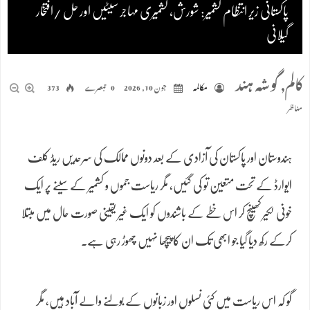
پاکستانی زیر انتظام کشمیر: شورش، کشمیری مہاجر سیٹیں اور حل /افتخار
گیلانی
کالم
,
گوشہ ہند
مکالمہ
جون 10, 2026
0 تبصرے
373
مناظر
ہندوستان اور پاکستان کی آزادی کے بعد دونوں ممالک کی سرحدیں ریڈ کلف
ایوارڈ کے تحت متعین تو کی گئیں، مگر ریاست جموں و کشمیر کے سینے پر ایک
خونی لکیر کھینچ کر اس خطے کے باشندوں کو ایک غیر یقینی صورت حال میں مبتلا
کرکے رکھ دیا گیا جو ابھی تک ان کا پیچھا نہیں چھوڑ رہی ہے۔
گو کہ اس ریاست میں کئی نسلوں اور زبانوں کے بولنے والے آباد ہیں، مگر