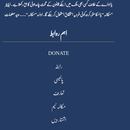
یا ادارے کے خلاف کسی بھی ملک میں اسکے قانون کے تحت چارہ جوئی کا حق رکھتا ہے۔ ایڈیٹر
”مکالمہ“ یا اسکا مقرر کردہ کوئی فرد یہ استحقاق استعمال کر سکے گا۔ ادارہ ”مکالمہ“۔۔۔
مزید معلومات
اہم روابط
DONATE
رابطہ
پالیسی
تعارف
مکالمہ ٹیم
اشتہار دیں