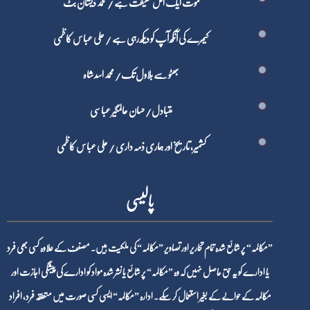
موت ایک اٹل حقیقت ہے / محمد ذیشان بٹ
کیمرے کی آنکھ آپ کو دیکھ رہی ہے / علی عباس کاظمی
بھٹو سے بلاول تک/ محمد اسد شاہ
متبادل/ حسان عالمگیر عباسی
کشمیر، تاریخ اور ہماری ذمہ داری / علی عباس کاظمی
پالیسی
”مکالمہ“ پر شائع شدہ تمام تحاریر اور تصاویر ”مکالمہ“ کی ملکیت ہیں۔ مصنف کے علاوہ کسی بھی فرد
یا ادارے کو یہ حق حاصل نہیں کہ وہ ”مکالمہ“ پر شائع یا نشر شدہ مواد کو ادارے کی پیشگی اجازت اور
مکالمہ کے حوالے کے بغیر استعمال کر سکے۔ ادارہ ”مکالمہ“ ایسی کسی صورت میں متعلقہ فرد، افراد