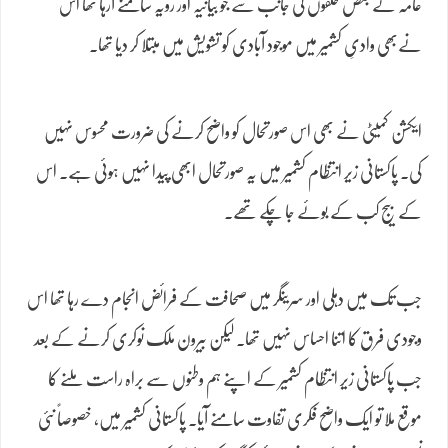
عامہ کے بعض حلقوں کی جانب سے جو بیانیہ اور رویہ سامنے آرہا تھا اس
نےبھی وادیِ کشمیر میں موجود آبادی کو تشویش میں مبتلا کر دیا تھا۔
ایکشن کمیٹی نے بھی اس صورتحال کو واضح کرنے کی ضرورت محسوس نہیں
کی۔ پاکستانی زیر انتظام کشمیر میں یہ صورتحال ابھی پیدا نہیں ہوئی ہے۔ اس
کے بیج کب کے بوئے جا چکے تھے۔
جب تک میں دہلی اور سرینگر میں صحافت کے فرائض انجام دے رہا تھا اس
وجودی فرق کا اتنا احساس نہیں تھا۔ لیکن بیرون ملک نوکری کرنے کے بعد
جب پاکستانی زیر انتظام کشمیر کے اپنے ہم وطنوں سے براہ راست ملنے کا
موقع ملا تو ایک واضح فکری تفاوت سامنے آیا۔ پاکستانی کشمیر میں، خصوصاً نئی