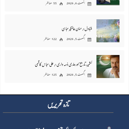
اگست 6, 2026
55 مناظر
متبادل/ حسان عالمگیر عباسی
اگست 5, 2026
122 مناظر
کشمیر، تاریخ اور ہماری ذمہ داری / علی عباس کاظمی
اگست 5, 2026
125 مناظر
تازہ تحر یر یں