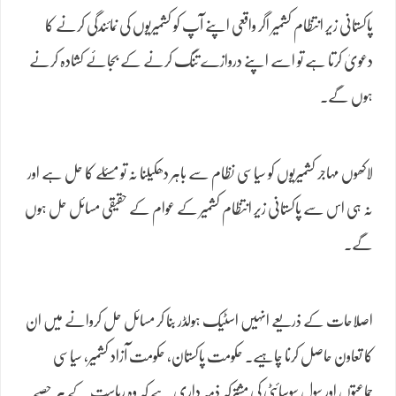
پاکستانی زیر انتظام کشمیر اگر واقعی اپنے آپ کو کشمیریوں کی نمائندگی کرنے کا
دعویٰ کرتا ہے تو اسے اپنے دروازے تنگ کرنے کے بجائے کشادہ کرنے
ہوں گے۔
لاکھوں مہاجر کشمیریوں کو سیاسی نظام سے باہر دھکیلنا نہ تو مسئلے کا حل ہے اور
نہ ہی اس سے پاکستانی زیر انتظام کشمیر کے عوام کے حقیقی مسائل حل ہوں
گے۔
اصلاحات کے ذریعے انہیں اسٹیک ہولڈر بنا کر مسائل حل کروانے میں ان
کا تعاون حاصل کرنا چاہیے۔ حکومت پاکستان، حکومت آزاد کشمیر، سیاسی
جماعتوں اور سول سوسائٹی کی مشترکہ ذمہ داری ہے کہ وہ ریاست کے ہر حصے