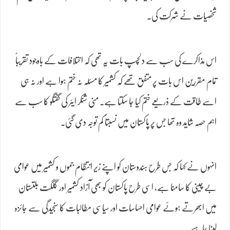
شخصیات نے شرکت کی۔
اس مذاکرے کی سب سے دلچسپ بات یہ تھی کہ اختلافات کے باوجود تقریباً
تمام مقررین اس بات پر متفق تھے کہ کشمیر کا مسئلہ نہ ختم ہوا ہے اور نہ ہی
اسے طاقت کے ذریعے ختم کیا جا سکتا ہے۔ منی شنکر ایئر کی گفتگو کا سب سے
اہم حصہ شاید وہ تھا جس پر پاکستان میں نسبتاً کم توجہ دی گئی۔
انہوں نے کہا کہ جس طرح ہندوستان کو اپنے زیر انتظام جموں و کشمیر میں عوامی
بے چینی کا سامنا ہے، اسی طرح پاکستان کو بھی آزاد کشمیر اور گلگت بلتستان
میں ابھرتے ہوئے عوامی احساسات اور سیاسی مطالبات کا سنجیدگی سے جائزہ
لینا چاہیے۔