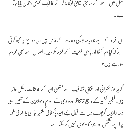
نسل میں، خطے کے ساختی حقائق کو گڈمڈ کرنے کا ایک عمومی رجحان پایا جاتا
ہے۔
ان افراد کے لیے جو ریاست کی وحدت کے قائل ہیں، یہ سوچنے پر مجبور کرتی
ہے کہ کیا ہم تحفظ اور باہمی ملکیت کے کمزور مگر دیرینہ احساس سے بھی محروم
ہو رہے ہیں؟
اگرچہ طرزِ حکمرانی اور انتخابی شفافیت سے متعلق ان کے خدشات بالکل جائز
ہیں، لیکن کشمیر کے وسیع تر تناظر اور وادی کے عوام و مہاجرین کے تئیں اپنی
ذمہ داریوں کو پورے دل سے قبول کیے بغیر، پاکستانی کشمیر سیاسی یا اخلاقی طور
پر اپنے تشخص اور وجود کا دعویٰ نہیں کر سکتا ہے۔