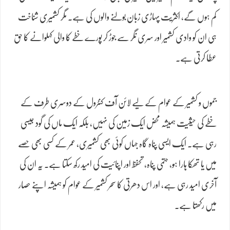
کم ہوں گے، اکثریت پہاڑی زبان بولنے والوں کی ہے۔ مگر کشمیری شناخت
ہی ان کو وادی کشمیر اور سری نگر سے جوڑ کر پورے خطے کا والی کہلوانے کا حق
عطا کرتی ہے۔
جموں و کشمیر کے عوام کے لیے لائن آف کنٹرول کے دوسری طرف کے
خطے کی حیثیت ہمیشہ محض ایک زمین کی نہیں، بلکہ ایک ماں کی گود جیسی
رہی ہے۔ ایک ایسی پناہ گاہ جہاں کوئی بھی کشمیری، عمر کے کسی بھی حصے
میں یا تھکا ہارا ہو، حتمی پناہ، تحفظ اور اپنائیت کی امید رکھ سکتا ہے۔ یہ ان کی
آخری امید رہی ہے، اور اس دھرتی کا سحر کشمیر کے عوام کو ہمیشہ اپنے حصار
میں رکھتا ہے۔