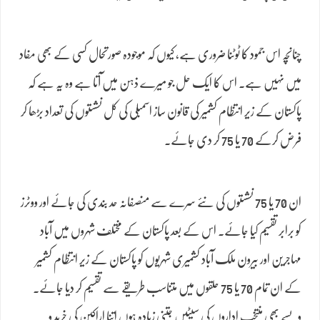
چنانچہ اس جمود کا ٹوٹنا ضروری ہے، کیوں کہ موجودہ صورتحال کسی کے بھی مفاد
میں نہیں ہے۔ اس کا ایک حل جو میرے ذہن میں آتا ہے وہ یہ ہے کہ
پاکستان کے زیر انتظام کشمیر کی قانون ساز اسمبلی کی کل نشستوں کی تعداد بڑھا کر
فرض کرکے 70 یا 75 کر دی جائے۔
ان 70 یا 75 نشستوں کی نئے سرے سے منصفانہ حد بندی کی جائے اور ووٹرز
کو برابر تقسیم کیا جائے۔ اس کے بعد پاکستان کے مختلف شہروں میں آباد
مہاجرین اور بیرون ملک آباد کشمیری شہریوں کو پاکستان کے زیر انتظام کشمیر
کے ان تمام 70 یا 75 حلقوں میں متناسب طریقے سے تقسیم کر دیا جائے۔
ویسے بھی منتخب اداروں کی سیٹیں جتنی زیادہ ہوں اتنا اراکین کی خرید و