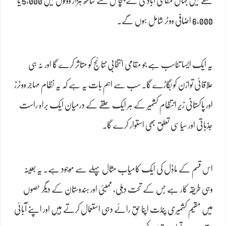
حلقے میں جہاں مقامی آبادی کے پچاس سے ساٹھ ہزار ووٹوں میں 5,000 یا
6,000 اضافی ووٹر شامل ہوں گے۔
یہ ایک ایسا تناسب ہے جو مقامی انتخابی نتائج کو متاثر کرے گا اور نہ ہی
علاقائی توازن کو بگاڑے گا۔ سب سے اہم بات یہ ہے کہ یہ نظام مہاجر ووٹرز
اور پاکستانی زیر انتظام کشمیر کے ہر ایک حلقے کے درمیان ایک براہ راست
جذباتی اور سیاسی تعلق بھی استوار کرے گا۔
اس قسم کے ماڈل کی ایک کامیاب مثال پہلے سے موجود ہے۔ یہ بعینہ
وہی طریقہ کار ہے جس کے تحت دہلی، ممبئی اور ہندوستان کے دیگر حصوں
میں مقیم کشمیری پنڈت اپنا حقِ رائے دہی استعمال کرتے ہیں اور اپنے آبائی