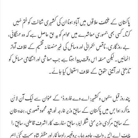
پاکستان کے مختلف علاقوں میں آباد ہونا ان کی کشمیری شناخت کو ختم نہیں
کرتا۔ کسی بھی جمہوری معاشرے میں عوام کو یہ حق حاصل ہے کہ وہ مہنگائی،
بے روزگاری، ناقص حکمرانی اور وسائل کی غیر منصفانہ تقسیم کے خلاف آواز
اٹھائیں۔ لیکن مسئلہ اس وقت پیدا ہوتا ہے جب معاشی اور انتظامی مسائل کو
تاریخی اور آئینی حقوق کے خلاف استعمال کیا جائے۔
چند روز قبل ’جموں و کشمیر: اے وے فارورڈ‘ کے عنوان سے ایک آن لائن
مذاکرہ ہوا جس میں پاکستان کے سابق وزیر خارجہ خورشید محمود قصوری، ہندوستان
کے سابق مرکزی وزیر منی شنکر ایئر، سابق سفارت کار اشرف قاضی، سابق را
چیف اے ایس دلت، جاوید جبار، پروفیسر رادھا کمار اور مظفر شاہ سمیت کئی اہم