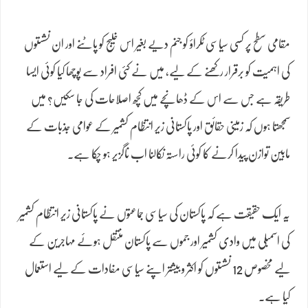
مقامی سطح پر کسی سیاسی ٹکراؤ کو جنم دیے بغیر اس خلیج کو پاٹنے اور ان نشستوں
کی اہمیت کو برقرار رکھنے کے لیے، میں نے کئی افراد سے پوچھا کیا کوئی ایسا
طریقہ ہے جس سے اس کے ڈھانچے میں کچھ اصلاحات کی جا سکیں؟ میں
سمجھتا ہوں کہ زمینی حقائق اور پاکستانی زیر انتظام کشمیر کے عوامی جذبات کے
مابین توازن پیدا کرنے کا کوئی راستہ نکالنا اب ناگزیر ہو چکا ہے۔
یہ ایک حقیقت ہے کہ پاکستان کی سیاسی جماعتوں نے پاکستانی زیر انتظام کشمیر
کی اسمبلی میں وادی کشمیر اور جموں سے پاکستان منتقل ہوئے مہاجرین کے
لیے مخصوص 12 نشستوں کو اکثر و بیشتر اپنے سیاسی مفادات کے لیے استعمال
کیا ہے۔