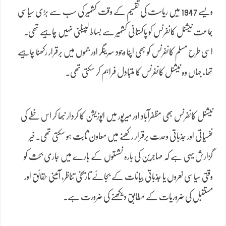
ویسے 1947 میں ریاست کی تقسیم کے وقت کشمیر کی سب سے بڑی سیاسی
جماعت نیشنل کانفرنس کو پاکستانی کشمیر سے بساط لپیٹنی نہیں چاہیے تھی۔
اسی طرح مسلم کانفرنس کو بھی اپنا وجود سرینگر اور جموں میں برقرار رکھنا چاہیے
تھا، جہاں وہ نیشنل کانفرنس کا متبادل فراہم کر سکتی تھی۔
نیشنل کانفرنس بھی مظفرآباد اور میرپور میں اپوزیشن کا کردار نبھا کر اس خطے کی
نفسیاتی اور جذباتی وحدت برقرار رکھنے میں معاون ثابت ہو سکتی تھی۔ خیر
گزارش یہی ہے کہ مہاجرین کی بارہ نشستوں کے بارے میں جاری بحث کو
وقتی سیاسی نعروں یا جذباتی بیانات کے بجائے تاریخی تناظر، آئینی حقائق اور
مستقبل کی ضروریات کے مطابق دیکھنے کی ضرورت ہے۔