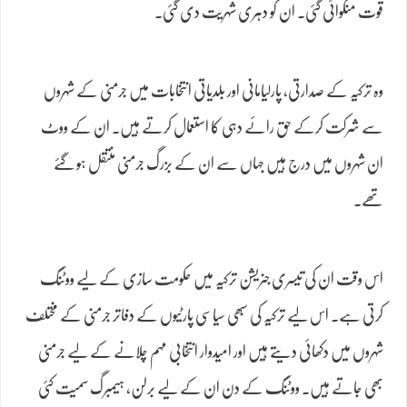
قوت منگوائی گئی۔ ان کو دہری شہریت دی گئی۔
وہ ترکیہ کے صدارتی، پارلیامانی اور بلدیاتی انتخابات میں جرمنی کے شہروں
سے شرکت کرکے حق رائے دہی کا استعمال کرتے ہیں۔ ان کے ووٹ
ان شہروں میں درج ہیں جہاں سے ان کے بزرگ جرمنی منتقل ہو گئے
تھے۔
اس وقت ان کی تیسری جنریشن ترکیہ میں حکومت سازی کے لیے ووٹنگ
کرتی ہے۔ اس لیے ترکیہ کی سبھی سیاسی پارٹیوں کے دفاتر جرمنی کے مختلف
شہروں میں دکھائی دیتے ہیں اور امیدوار انتخابی مہم چلانے کے لیے جرمنی
بھی جاتے ہیں۔ ووٹنگ کے دن ان کے لیے برلن، ہیمبرگ سمیت کئی