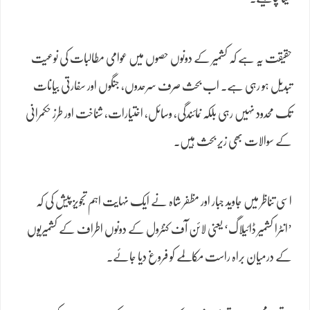
حقیقت یہ ہے کہ کشمیر کے دونوں حصوں میں عوامی مطالبات کی نوعیت
تبدیل ہو رہی ہے۔ اب بحث صرف سرحدوں، جنگوں اور سفارتی بیانات
تک محدود نہیں رہی بلکہ نمائندگی، وسائل، اختیارات، شناخت اور طرز حکمرانی
کے سوالات بھی زیر بحث ہیں۔
اسی تناظر میں جاوید جبار اور مظفر شاہ نے ایک نہایت اہم تجویز پیش کی کہ
’انٹرا کشمیر ڈائیلاگ‘ یعنی لائن آف کنٹرول کے دونوں اطراف کے کشمیریوں
کے درمیان براہ راست مکالمے کو فروغ دیا جائے۔