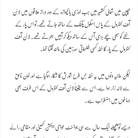
بچپن میں شمالی کشمیر میں جب اوڑی یا کپواڑہ کے دور دراز علاقوں میں لائن
آف کنٹرول کے پاس اسکول پکنک کے ساتھ جاتے تھے، تو اس پار کے
خطے کو سبھی بچے بڑی آس کے ساتھ دیکھ کر آہیں بھرتے تھے۔ لائن آف
کنٹرول کے پار کا خطہ کسی طلسماتی سرزمین کی مانند لگتا تھا۔
لیکن حالیہ دنوں میں یہ خطہ جس طرح شورش کا شکار ہوگیا ہے اور خون ناحق
سے لالہ زار ہوا ہے، اس سے یقیناً لائن آف کنٹرول کے اس طرف بھی
دماغوں میں اضطراب ہے۔
ویسے تو پچھلے ایک سال سے ہی جوائنٹ عوامی ایکشن کمیٹی اور مقامی رائے