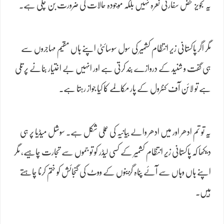
یہ تجویز محض سفارتی نعرہ نہیں بلکہ موجودہ حالات کی ضرورت بن چکی ہے۔
مگر اگر پاکستانی زیر انتظام کشمیر کی سول سوسائٹی اپنے ہاں مقیم مہاجروں سے
ہی گفت و شنید کے دروازے بند کرتی ہے اور انہیں بے اختیار بنانے پر تلی
ہے تو لائن آف کنٹرول کے پار مکالمے کا کیا جواز رہتا ہے۔
یہ تو تم ادھر اور میں ادھر والے بیانیہ کی عملی شکل ہے۔ سوشل میڈیا پر ہی
دیکھا کہ پاکستانی زیر انتظام کشمیر کے کسی لیڈر کو تو جموں سے تجارت چاہیے، مگر
اپنے ہاں وہاں سے آئے پناہ گزینوں کے ووٹ کی گنجائش کو ختم کرنا چاہتے
ہیں۔