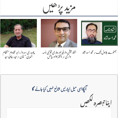
مزید پڑھیں
بھٹو سے بلاول تک/ محمد اسد شاہ
انفارمیشن وارفیر اور ہماری قومی ذمہ
چوہدری سردار راجہ مخدوم “نظام
داری / ڈاکٹر جواد ریاض
الدین” خان /حیدر جاوید سید
آپکا ای میل ایڈریس شائع نہیں کیا جائے گا
اپنا تبصرہ لکھیں