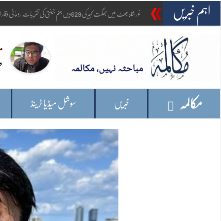
اہم خبریں
-
امریکہ: وائٹ ہاؤس کے قریب اہلکا
مک
نی
ح
مکالمہ
خبریں
سوشل میڈیا ٹرینڈ