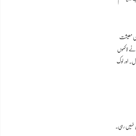
 کی معیشت
 نے لاکھوں
ل۔ اور لوک
نیا جو اب ہمارے قابو میں نہیں رہی۔