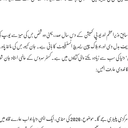
 سابق وزیراعظم اور یورپی کمیشن کے دس سال صدر، یعنی وہ شخص جس کی میز سے یورپ
دل دی اور جو بلاک چین ریسرچ انسٹیٹیوٹ کا بانی ہے۔ جان کیہو، جس کی مائنڈ پاور
دنیا کی سب سے زیادہ بکنے والی کتابوں میں ہے۔ کسٹمر سروس کے عالمی استاد جان شو
 کا فدوی عارف انیس!
کل صبح اسی ریپبلک پیلس کے مرکزی ہال میں پانچ ہزار شرکا کے سامنے فورم کا مرکزی پلینری سجے گا۔ موضوع، 2026 کی منڈی، ایک ایسی د