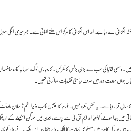
انگڑائی لے رہا ہے، اور اس انگڑائی کا مرکز اس ہفتے الماتی ہے۔ پھر میری اگلی منزل ت
ہے، جسے نوبل فیسٹ بھی کہتے ہیں۔ وسطی ایشیا کی سب سے بڑی بزنس کانفرنس۔ کاروباری لوگ، سرمایہ کار، سائنسدا
ل جہاں سوویت دور میں صرف ریاستی تقریبات ہوا کرتی تھیں۔
صنوعی ذہانت کا سال قرار دیا ہے۔ یہ محض نعرہ نہیں۔ فورم کا افتتاح نائب وزیراعظم ژاسلان ماد
ں پیدا ہوئے، کولمبیا اور ایم آئی ٹی سے پڑھے، لندن میں مورگن اسٹینلے کے ٹریڈنگ
ملک ہیں جن کی کابینہ میں مصنوعی ذہانت کا الگ وزیر بیٹھا ہو۔ اس ملک نے وزیر کو نائ