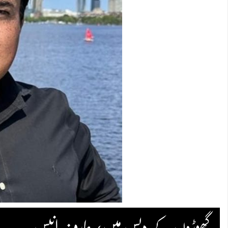
گھوڑوں کے دیس میں/عارف انیس