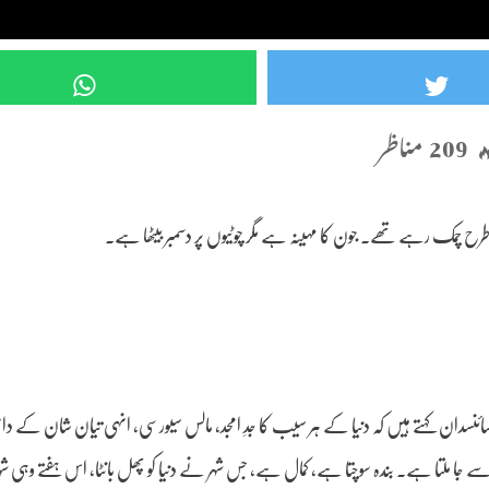
209 مناظر
 چمک رہے تھے۔ جون کا مہینہ ہے مگر چوٹیوں پر دسمبر بیٹھا ہے۔
ئنسدان کہتے ہیں کہ دنیا کے ہر سیب کا جدِ امجد، مالس سیورسی، انہی تیان شان کے دا
ے جا ملتا ہے۔ بندہ سوچتا ہے، کمال ہے، جس شہر نے دنیا کو پھل بانٹا، اس ہفتے وہی شہ