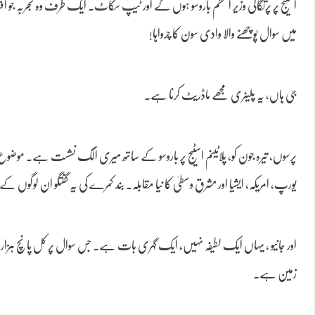
اسٹیج پر پرتگالی وزیر اعظم باروسو ہوں گے اور ٹیپ سکاٹ۔ ایک طرف وہ تجربہ جو 
میں سوال پوچھنے والا وادی سون کا چرواہا!
جی ہاں، یہ پلینری مجھے ماڈریٹ کرنا ہے۔
یورپ، امریکہ، ایشیا اور مشرقِ وسطیٰ کا نیا مقابلہ۔ بند کمرے کی یہ گفتگو ان لوگوں
اور جانیو ، یہاں ایک لطیفہ نہیں، ایک گہری بات ہے۔ جس سوال پر کل پانچ ہزار 
زمین ہے۔