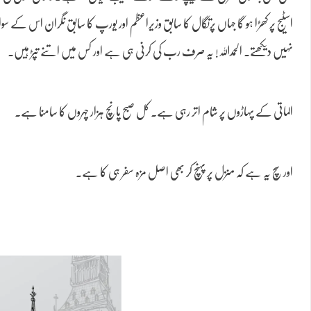
اسٹیج پر کھڑا ہو گا جہاں پرتگال کا سابق وزیراعظم اور یورپ کا سابق نگران اس ک
نہیں دیکھتے۔ الحمداللہ! یہ صرف رب کی کرنی ہی ہے اور کس میں اتنے تپڑ ہیں.
الماتی کے پہاڑوں پر شام اتر رہی ہے۔ کل صبح پانچ ہزار چہروں کا سامنا ہے۔
اور سچ یہ ہے کہ منزل پر پہنچ کر بھی اصل مزہ سفر ہی کا ہے۔