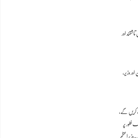
اشقند اور
ن اور وزیر،
یئف کریں گے،
 فلور پر
ب وزیراعظم