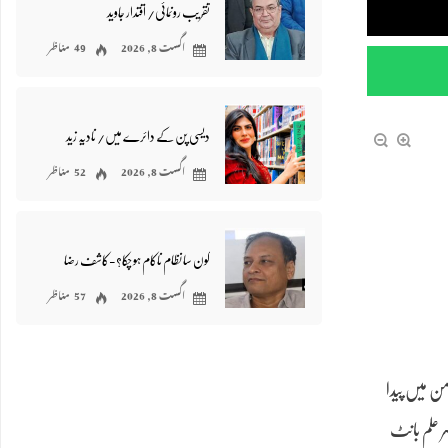
تقریب رونمائی/ اقتدار جاوید
اگست 8, 2026
49 مناظر
دیسی پن کے دائرے میں/ نادیہ زید
اگست 8, 2026
52 مناظر
کون سا نظام ناکام ہو چکا؟-کاشف رضا
اگست 8, 2026
57 مناظر
من میں پیدا
ر علم بانٹ