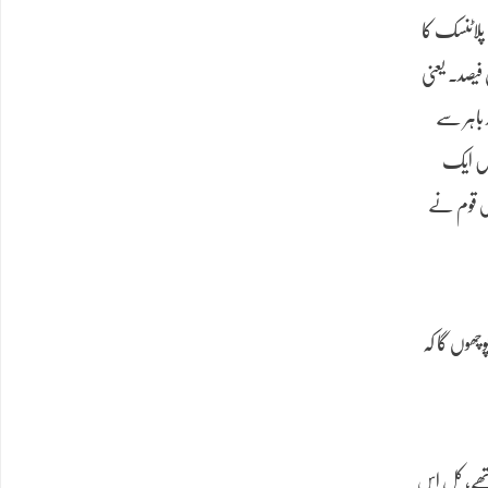
پلاٹنسک کا
 فیصد۔ یعنی
 باہر سے
تیں ایک
و اس قوم نے
چھوں گا کہ
تھے، کل اس