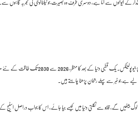
اقتدار کے ایوانوں سے آتا ہے، دوسری طرف وہ بصیرت جو ٹیکنالوجی کی تجربہ گاہوں سے۔ 
پرسوں، تیرہ جون کو، پلاٹینم اسٹیج پر باروسو کے ساتھ میری الگ نشست ہے۔ موضوع جیو پولیٹکس۔ یک قطبی دنیا کے بعد کا منظر، 26
 کے لیے ہے جو خبر سے پہلے رجحان پڑھنا چاہتے ہیں۔
لوگ بیٹھیں گے، قابو سے نکلتی دنیا میں کیسے جیا جائے، اس کا جواب دراصل اسٹیج کے 