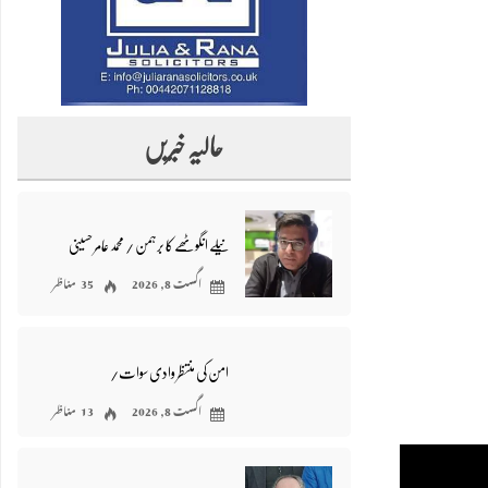
حالیہ خبریں
نیلے انگوٹھے کا برہمن / محمد عامر حسینی
اگست 8, 2026
35 مناظر
امن کی منتظر وادی سوات/
اگست 8, 2026
13 مناظر