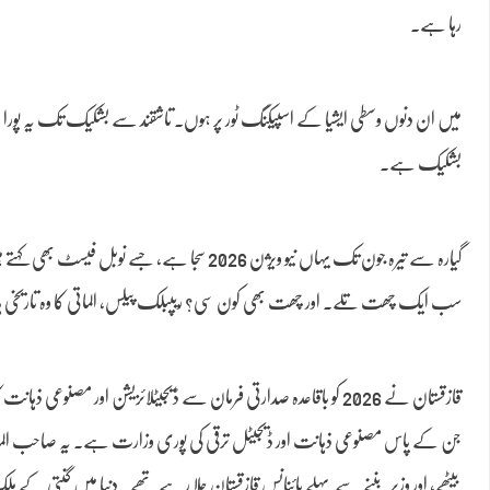
رہا ہے۔
میں ان دنوں وسطی ایشیا کے اسپیکنگ ٹور پر ہوں۔ تاشقند سے بشکیک تک یہ پورا خطہ 
بشکیک ہے.
گیارہ سے تیرہ جون تک یہاں نیو ویژن 2026 سجا 
سب ایک چھت تلے۔ اور چھت بھی کون سی؟ ریپبلک پیلس، الماتی کا وہ تاریخی ہا
قازقستان نے 2026 کو باقاعدہ صدارتی فرمان سے ڈیجیٹلائزیشن اور م
جن کے پاس مصنوعی ذہانت اور ڈیجیٹل ترقی کی پوری وزارت ہے۔ یہ صاحب الماتی می
بیٹھے، اور وزیر بننے سے پہلے بائنانس قازقستان چلا رہے تھے۔ دنیا میں گنتی کے 