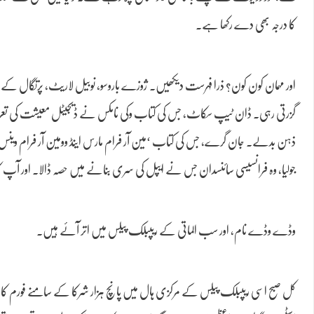
کا درجہ بھی دے رکھا ہے۔
اور مہمان کون کون؟ ذرا فہرست دیکھیں۔ ژوزے باروسو، نوبیل لاریٹ، پرتگال کے
گزرتی رہی۔ ڈان ٹیپ سکاٹ، جس کی کتاب وکی نامکس نے ڈیجیٹل معیشت کی تعریف ب
ذہن بدلے۔ جان گرے، جس کی کتاب ‘مین آر فرام مارس اینڈ وومین آر فرام وینس’ 
جولیا، وہ فرانسیسی سائنسدان جس نے ایپل کی سری بنانے میں حصہ ڈالا۔ اور آپ
وڈے وڈے نام، اور سب الماتی کے ریپبلک پیلس میں اتر آئے ہیں.