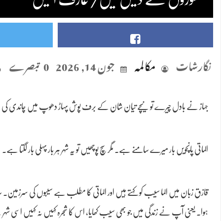
نگارشات
مکالمہ
جون 14, 2026
0 تبصرے
جہاز نے بادل چیرے تو نیچے تیان شان کے برف پوش پہاڑ دھوپ میں چاندی کی طرح
الماتی پانچویں بار میرے سامنے ہے۔ مگر سچ پوچھیں تو یہ شہر ہر بار پہلی بار لگتا ہے۔
قازق زبان میں الما سیب کو کہتے ہیں اور الماتی کا مطلب ہے سیبوں کی سرزمین۔ سا
ہوا۔ یعنی آپ نے زندگی میں جو بھی سیب کھایا، اس کا شجرہ کہیں نہ کہیں اسی شہر س