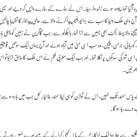
یرہ آ گیا تھا، چودہ سو سے زائد وار ہیڈ۔ اس نے سارے کے سارے واپس کر دیے اور سیمی 
وہی ملک دنیا کا سب سے بڑا یورینیم پیدا کرنے والا ہے، عالمی پیداوار کا تقریباً چالیس
جنے والا پہلا راکٹ بھی یہیں سے اڑا تھا، بائیکونور سے، جب گاگرین نے زمین کو پہلی بار
جاڑا، کوریائی، جرمن، چیچن، وہ سب اسی مٹی میں آباد ہوئے اور آج یہاں ایک سو تیس قومی
 خلاف پہلا جلوس بھی اسی شہر کی سڑکوں پر نکلا تھا۔ اور جب ایک مغربی فلم نے اس ملک کا مذاق اڑایا ت
بھر لیں۔
پاس سمندر تک نہیں، اس نے توازن کو ہی اپنا سمندر بنا لیا۔ کل جب میں باروسو سے پو
ب دے رہا ہو گا۔
 کی گلیوں سے چلا ہوا ایک لڑکا، جس کے پاس کبھی کرائے کے پیسے پورے نہیں ہوتے 