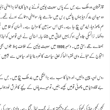
قازقستان وہ ملک ہے جس کے پاس سوویت یونین ٹوٹنے پر دنیا کا چوتھا بڑا ایٹمی ذخ
وہ میدان بند کر دیا جہاں چالیس برس میں ساڑھے چار سو ایٹمی دھماکے ہوئے تھے۔ آج 
بم چھوڑ دیا، ایندھن بیچ رہا ہے۔ یہی اس سرزمین کا مزاج ہے۔ انسان کو خلا میں بھی
دیکھا۔ ٹراٹسکی جلاوطن ہو کر یہیں الماتی میں بیٹھا رہا۔ اسٹالن نے جن قوموں کو ا
جھنڈے تلے رہتی ہیں۔ دسمبر 1986 میں سوویت یونین کے
احتجاج کے بجائے وہی فقرہ اٹھا کر اپنی سیاحت کا نعرہ بنا لیا اور سیاحوں سے جیبیں 
روس اوپر، چین دائیں، اور دنیا کا سب سے بڑا خشکی میں بند ملک بیچ میں۔ جس کے 
بے قابو دنیا میں چھوٹی قومیں کیسے جئیں، تو میرے پاؤں کے نیچے کا فرش خود جوا
کبھی کبھی جہاز کی کھڑکی سے نیچے دیکھتے ہوئے عجیب خیال آتا ہے۔ وادی سون