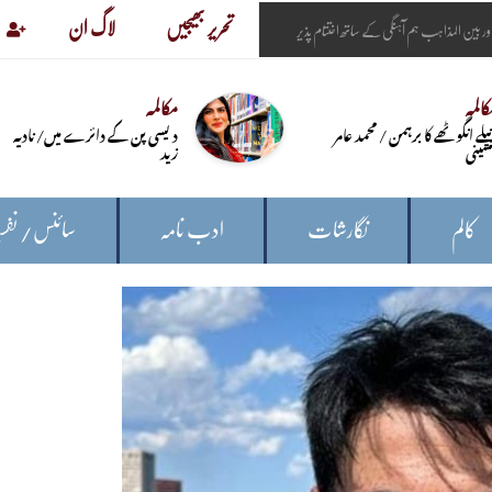
تحریر بھیجیں
لاگ ان
المہ
مکالمہ
لے انگوٹھے کا برہمن / محمد عامر
دیسی پن کے دائرے میں/ نادیہ
سینی
زید
کالم
نگارشات
ادب نامہ
سائنس/ نفس