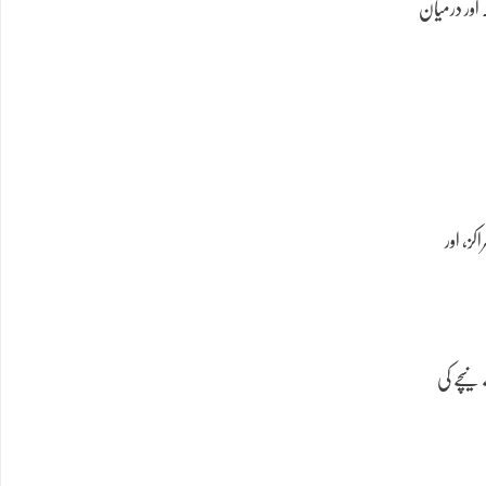
اور درمیان
20 سے 2030 تک طاقت کے نئے مراکز، اور
نیچے کی