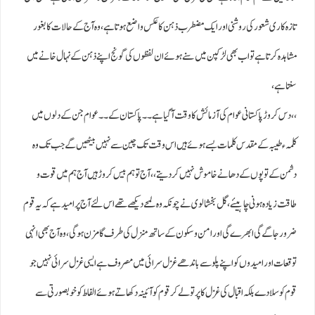
تازہ کاری شعور کی روشنی اور ایک مضطرب ذہن کا عکس واضع ہوتا ہے، وہ آج کے حالات کا بغور
مشاہدہ کرتا ہے تو اب بھی لڑکپن میں سنے ہوئے ان لفظوں کی گونج اپنے ذہن کے نہال خانے میں
سنتا ہے،
،، دس کروڑ پاکستانی عوام کی آزمائش کا وقت آگیا ہے ۔۔ پاکستان کے۔۔ عوام جن کے دلوں میں
کلمہء طیبہ کے مقدس کلمات بسے ہوئے ہیں اس وقت تک چین سے نہیں بیٹھیں گے جب تک وہ
دشمن کے توپوں کے دھانے خاموش نہیں کر دیتے ،، آج تو ہم بیس کروڑ ہیں آج ہم میں قوت و
طاقت زیادہ ہونی چاہیئے ، گل بخشالوی نے چونکہ وہ لمحے دیکھے تھے اس لئے آج پر امید ہے کہ یہ قوم
ضرور جاگے گی ابھرے گی اور امن و سکون کے ساتھ منزل کی طرف گامزن ہوگی، وہ آج بھی انہی
توقعات اور امیدوں کواپنے پلو سے باندھے غزل سرائی میں مصروف ہے ایسی غزل سرائی نہیں جو
قوم کو سلا دے بلکہ اقبال کی غزل کا پرتو لے کرقوم کو آئینہ دکھاتے ہوئے الفاط کو خوبصورتی سے