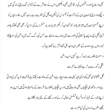
بھی واسطہ پڑا اور دشمنوں کی رقابتیں بھی دیکھیں، اس نے معاشرے کے تمام رنگ اپنی زندگی میں
دیکھےاوراپنی ذات پران کے اثرات کومحسوس کیا لیکن وہ گل کی فطرت سے ہٹ نہیں سکا، رویوں کو
اپنے مجسم ذات میں اتارتا رہا اور خوشبو بن کر بکھرتا رہا، بار بار مسکرانے کی سزا پا کر بھی بھی کھلتا رہا اور
آج، گل ایک ایسے پاکستانی کی صورت میں ہمارے سامنے ہے جس کی رگ رگ میں وطن کی سوچ کا
لہو رواں ہے، اودھ کے حکمران واجد علی شاہ اخترنے لکھا ہے کہ،
وسعت خلد سے بڑھ کرہے کہیں حب وطن
تنگیء گور سے بدتر ہے فضائے غربت
گل بخشالوی بھی کچھ ایسی ہی کیفیت سے دوچار ہے وطن کے حالات دیکھتا ہے تو محبت مزید گہری ہوتی
ہے اور ساتھ ہی ہچکیاں بھی بند جاتی ہیں اور یہ ہچکیاں فضائے غربت کےباعث ہوتی ہیں اس پر وہ
اپنے اندر کے غبارکو سانس کا تسلسل بحال کرنے اور رکھنے کے لئے باہر نکلتا ہے
مجھے مغرب زدوں کی کیا ضرورت