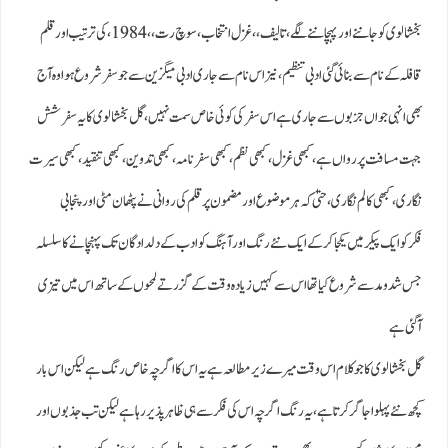
بخشالوی کو جاننے اور پہچاننے لگے، تالیف ،،غزل انتخاب ، سوچ رت ،، 1984،کی ترتیب اور قلم
قافلہ کے نام سے بنائی گئی ادبی تنظیم ، نیزاس نام سے جاری ادبی میگزین سے جو سفر شروع ہوا وہ آج
بھی انہی جواں جزبوں سے جاری ہے اس سفر کی کوئی خاص سمت نہیں، گل بخشالوی کا یہ سفرشش
جہت مسافت پر رواں ہے، کبھی غزل، کبھی نظم، کبھی سفرنامہ، کبھی تدوین، کبھی تنقید، کبھی سیرت
نگاری ، کبھی کالم نگاری، حتیٰ کہ ہرموضوع اورمضمون پر قلم کی روانی نے پٹھان مٹی اور پنجابی
فکرکوایک پیکرمیں یکجا کر کےایک نئے رنگ اور آہنگ کو ادب کے دلدادگان تک پہنچانے کا سلسلہ
جس شدومد سے شروع کیا تھا اس سے کہیں زیادہ وقت کےگزرتے لمحوں کے ساتھ اس میں تیزی
آگئی ہے
گل بخشالوی کا جوکلام اس وقت میرے زیر مطالعہ ہے یہ اس کا اگرچہ خاص رنگ ہے لیکن اس بار
کچھ نئے پہلو اجاگر کرتا ہے، یہ رنگ اگرچہ اس کی فکر سے ہی ظاہر پذیر رہا ہے لیکن تب جذبوں اور