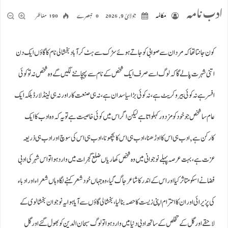
ادب نامہ
مکالمہ
جولائ 9, 2026
0 تبصرے
190 مناظر
کون جانتا تھا کہ مردان سے صوابی کو جاتے ہوئے سڑک سے ہٹ کرآباد بخشالی نام کا گاؤں ایک دن
اتنی شہرت پالے گا کہ لوگ اسے صرف ایک شخص کے نام سے پہچاننے لگیں گے وہ شخص نہ تو کوئی
افسر ہےنہ کوئی بیروکریٹ ہے، نہ کوئی بڑا سیاسدان ہے ، نہ ہی صنعت کاراورنہ ہی لینڈ لارڈ بلکہ ایک
عام سا شخص جو خود کو مزدورکہلواتا ہے لیکن اگراس میں کوئی خاصیت ہے تو یہ کہ وہ ادب کا ایک
کارکن ہے , ادب ہی اس کا اوڑھنا، ادب ہی اس کا بچھونا، ادب ہی اس کی سوچ اور ادب ہی ذریعہ
عزت ہے ، بہت عرصہ پہلے نوجوانی میں وہ شخص کھاریاں ضلع گجرات میں وارد ہوا تو اس شہر کی ادبی
فضا نے اسکو متاثر کیا اور اس کے اندر کا شاعر جاگ گیا ، وہ جہاں خود شعر کہنے لگا وہاں شعراء اور ادباء
کی پزیرائی اور ان کا احترام اپنی زیست کا حصہ بنا لیا، بخشالی گاؤں سے آیا ہوایہ نوجوان بخشالوی کے
لاحقے اور گل کے تخلص کے ساتھ ادبی دنیا میں وارد ہوا تو لوگ سبحان الدین کو بھول گئے اور گل