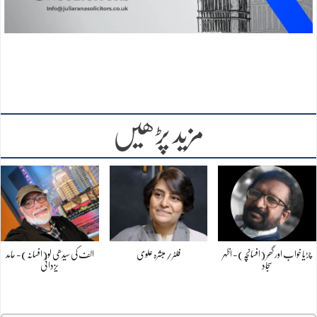
مزید پڑھیں
چڑیا خواب اور گھر (افسانچہ)- اظہر
فلٹر/ مبشرہ علوی
الف کی سیدھی لو(افسانہ)- حامد
سجاد
یزدانی