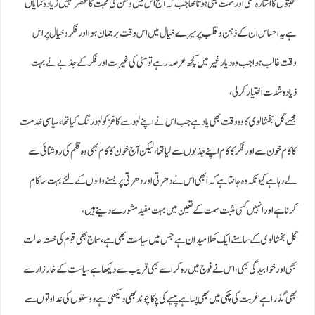
محبتوں کا اشارہ کسی اورسمت بھی ہوتا تھا جب کہ آج اس میں وطن کی محبت کا عنصرکہیں زیادہ نمایاں
ہے یہ احساس ان کے ذہن و قلب پرمیرے خیال میں اس وقت برجمان ہوا اور فکر و خیال پراس
وقت غالب ہوا جب وہ دیار غیر میں کچھ عرصہ رہے تو مٹی کی غیرت اورفکر کے جذبے نےبہت
ذیادہ شدت اختیار کرلی ،
مجھے گل بخشالوی کا وہ وقت بھی یاد ہے جب اس نے اپنے لہو سے کاغز کو لہو رنگ کیا تھا، سیاسی خدمت
کا کام خون سےاور فکر کا کام اپنے جذبوں سے لیا تھا، لیکن آج خون کا کام بھی وہ قلم کی روشنائی سے
لے رہا ہے کیونکہ وہ جانتا ہے کہ ابھی اس نے دھرتی اور دھرتی پربسنے والوں کے لئے بہت سا کام
کرنا ہے اور انہیں کسی مثبت سمت کے تعین میں بہت مفید مشورے دینے ہیں ،
گل بخشالوی کے سامنے ایک کھلا میدان ہے جس میں سیاست بھی ہے، سماج بھی قوم کی خستہ حالت
بھی اور خوابیدگی بھی، اس نے فوج میں رہ کر اسے بھی قریب سے دیکھا ہے سیاست کے خار زار سے
بھی گذرا ہے غربت کی چکی میں بھی پسا ہے پیسے کی چکا چوند بھی دیکھی ہے دوستوں کی عداوتوں سے