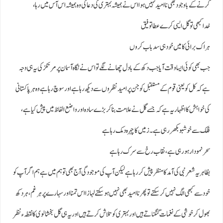
کرنے کے باوجود بھی نا امید نہیں ہوا اس نے ہمیشہ بہتری کی دعا کی وہ ہمیشہ اس آس میں رہا،
خدا کبھی تو گل ایسی کرے عطا توفیق
ہر اک برائی کا میں خود ہی سدباب کروں
جب بھی کوئی ایسا وقت آیا جب دکھ کے بادل چھانے لگے تو اس نے نگاہ آسمان پر مرتکز کی یہ ہی وجہ
ہے کہ کل کو یعنی قوم کے مستقبل کوجن پرامید نظروں سے دیکھ رہا ہے اور سوچ رہا ہےوہ ہر پاکستانی
کی خواہش کا اظہاریہ ہے کہ جسے گل نےعلامت بنا کربڑے سادہ اورواضع الفاظ میں پیش کیا ہے،
فلک سے خوشبو بکھر رہی ہے۔ زمیں کا چہرہ دمک رہا ہے
سحر نمودار ہو رہی ہے، نقاب رخ سے سرک رہا ہے
بظاہر یہ شعر نبی کی آمد کا منظر پیش کر رہا ہےلیکن آپ کی موجودگی آج بھی تو ہم میں ہےہم اگر آپ کو
خود سے کبھی الگ نہیں کر سکتے تو پھر ناامید بھی نہیں ہو سکتے لہازا اس تمنا اورسہارے پرہرغم ، ہر دکھ
بھول کرخوشی کے نغمات گنگناتے ہیں اور بہتری کوتلاش کرتے ہیں اور یہ ہی گل بخشالوی کا نقطہء نظر