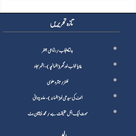
تازہ تحر یر یں
بدلتا پنجاب/رانا جی جعفر
چڑیا خواب اور گھر (افسانچہ)- اظہر سجاد
فلٹر/ مبشرہ علوی
الف کی سیدھی لو(افسانہ)- حامد یزدانی
موت ایک اٹل حقیقت ہے / محمد ذیشان بٹ