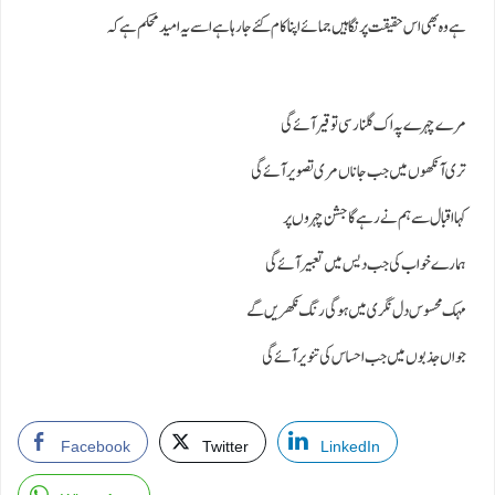
ہے وہ بھی اس حقیقت پرنگاہیں جمائے اپنا کام کئے جا رہا ہے اسے یہ امید محکم ہے کہ
مرے چہرے پہ اک گلنار سی توقیر آئے گی
تری آنکھوں میں جب جاناں مری تصویر آئے گی
کہا اقبال سے ہم نے رہے گا جشن چہروں پر
ہمارے خواب کی جب دیس میں تعبیر آئے گی
مہک محسوس دل نگری میں ہوگی رنگ نکھریں گے
جواں جذبوں میں جب احساس کی تنویر آئے گی
Facebook
Twitter
LinkedIn
WhatsApp