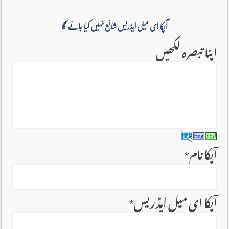
آپکا ای میل ایڈریس شائع نہیں کیا جائے گا
اپنا تبصرہ لکھیں
آپکا نام
*
آپکا ای میل ایڈریس
*