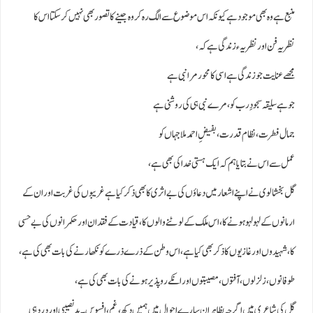
منبع ہے وہ بھی موجود ہے کیونکہ اس موضوع سے الگ رہ کر وہ جینے کا تصور بھی نہیں کر سکتا اس کا
نظریہ فن اور نظریہء زندگی ہے کہ ،
مجھے عنایت جو زندگی ہے اسی کا محور مرا نبی ہے
جو ہے سلیقہ سجودِ رب کو، مرے نبی ہی کی روشنی ہے
جمال فطرت، نظام قدرت، بفیضِ احمد ملا جہاں کو
عمل سے اس نے بتایا ہم کہ ایک ہستی خدا کی بھی ہے ،
گل بخشالوی نے اپنے اشعار میں دعاؤں کی بےاثری کا بھی ذکر کیا ہےغریبوں کی غربت اوران کے
ارمانوں کے لہولہو ہونے کا، اس ملک کے لوٹنے والوں کا ، قیادت کے فقدان اور حکمرانوں کی بے حسی
کا، شہیدوں اور غازیوں کا ذکربھی کیا ہے، اس وطن کے ذرےذرے کو نکھارنے کی بات بھی کی ہے،
طوفانوں، زلزلوں، آفتوں، مصیبتوں اور انکے روپذیر ہونے کی بات بھی کی ہے ،
گل کی شاعری میں اگرچہ بظاہران سارے احوال میں ہمیں دکھ، غم، افسوس۔ بد نصیبی اور درد ہی