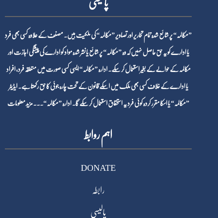
پالیسی
”مکالمہ“ پر شائع شدہ تمام تحاریر اور تصاویر ”مکالمہ“ کی ملکیت ہیں۔ مصنف کے علاوہ کسی بھی فرد
یا ادارے کو یہ حق حاصل نہیں کہ وہ ”مکالمہ“ پر شائع یا نشر شدہ مواد کو ادارے کی پیشگی اجازت اور
مکالمہ کے حوالے کے بغیر استعمال کر سکے۔ ادارہ ”مکالمہ“ ایسی کسی صورت میں متعلقہ فرد، افراد
یا ادارے کے خلاف کسی بھی ملک میں اسکے قانون کے تحت چارہ جوئی کا حق رکھتا ہے۔ ایڈیٹر
”مکالمہ“ یا اسکا مقرر کردہ کوئی فرد یہ استحقاق استعمال کر سکے گا۔ ادارہ ”مکالمہ“۔۔۔
مزید معلومات
اہم روابط
DONATE
رابطہ
پالیسی