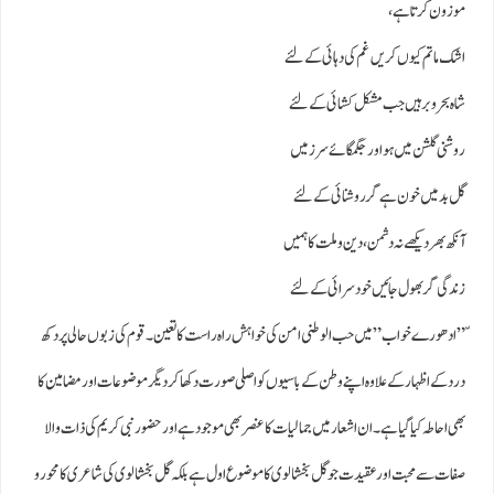
موزون کرتا ہے ،
اشک ماتم کیوں کریں غم کی دہائی کے لئے
شاہ بحر وبر ہیں جب مشکل کشائی کے لئے
روشنی گلشن میں ہو اور جگمگائے سرزمیں
گل بد میں خون ہے گر روشنائی کے لئے
آنکھ بھر دیکھے نہ دشمن، دین و ملت کا ہمیں
زندگی گربھول جائیں خود سرائی کے لئے
ّ” ادھورے خواب ” میں حب الوطنی امن کی خواہش راہ راست کا تعین ۔ قوم کی زبوں حالی پردکھ
درد کے اظہار کے علاوہ اپنے وطن کے باسیوں کو اصلی صورت دکھا کردیگر موضوعات اور مضامین کا
بھی احاطہ کیا گیا ہے۔ ان اشعار میں جمالیات کا عنصر بھی موجود ہے اور حضور نبی کریم کی ذات والا
صفات سے محبت اورعقیدت جو گل بخشالوی کا موضوع اول ہے بلکہ گل بخشالوی کی شاعری کا محور و