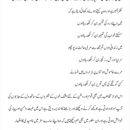
نظر آتا ہے اور وہ یہ کہتے ہوئے دکھائی دیتا ہے کہ
میں اپنے درد کی تفسیر بن کر لکھ رہا ہوں
سسکتے خواب کی تعبیر بن کر لکھ رہا ہوں
میں زندانی ہوں تم مجھ سے مری حالت نہ پوچھو
سراپا سورش۔ زنجیر بن کر لکھ رہا ہوں
مرے خاموش ہونٹوں پر ہزاروں ہیں فسانے
کسی گونگے کی میں تحریر بن کر لکھ رہا ہوں
اس انداز تخاطب میں بھی قوم اور وطن کے لئے اشک خوں کے قطروں کے ساتھ دل کے جذبوں کی
تڑپ موجود ہوتی ہےجو کچھ کرنے، دیکھنے اور بڑھنے کا سندیسہ دیتی ہے اس میں محبت، امن اور پیار کی
خواہش ہوتی ہے اور ان سطور میں بھی ہم دیکھتے ہیں کہ وہ اپنے سارے سفر میں ناامیدی کا اظہار