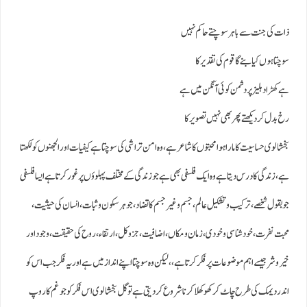
ذات کی جنت سے باہر سوچتے حاکم نہیں
سوچتا ہوں کیا بنے گا قوم کی تقدیر کا
ہے کھڑا دہلیز پر دشمن کوئی آنگن میں ہے
رخ بدل کر دیکھتے پھر بھی نہیں تصویر کا
بخشالوی حساسیت کا مارا ہوا محبتوں کا شاعر ہے ، وہ امن تراشی کی سوچتا ہےکیفیات اور الجھنوں کو لکھتا
ہے، زندگی کا درس دیتا ہےوہ ایک فلسفی بھی ہے جو زندگی کے مختلف پہلوؤں پر غور کرتا ہے ایسا فلسفی
جو بقول شخصے ، ترکیب و تشکیل عالم ، جسم و غیر جسم کا تضاد، جوہرسکون و ثبات، انسان کی حیثیت ،
محبت نفرت ، خود شناسی و خودی، زمان و مکاں، اضافیت ، جزوکل، ارتقاء، روح کی حقیقت، وجود اور
خیر وشر جیسے اہم موضوعات پر فکر کرتا ہے،، لیکن وہ سوچتا اپنے انداز میں ہے اور یہ فکر جب اس کو
اندر دیمک کی طرح چاٹ کرکھوکھلا کرنا شروع کردیتی ہے تو گل بخشالوی اس فکر کو جو غم کا روپ