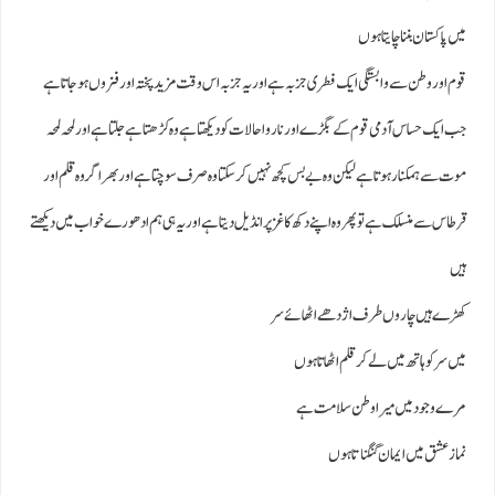
میں پاکستان بننا چایتا ہوں
قوم اور وطن سے وابستگی ایک فطری جزبہ ہے اور یہ جزبہ اس وقت مزید پختہ اور فزوں ہو جاتا ہے
جب ایک حساس آدمی قوم کے بگڑے اور ناروا حالات کو دیکھتا ہے وہ کڑھتا ہے جلتا ہے اور لمحہ لمحہ
موت سے ہمکنار ہوتا ہے لیکن وہ بے بس کچھ نہیں کر سکتا وہ صرف سوچتا ہے اوربھر اگر وہ قلم اور
قرطاس سے منسلک ہے تو پھر وہ اپنے دکھ کاغز پر انڈیل دیتا ہے اور یہ ہی ہم ادھورے خواب میں دیکھتے
ہیں
کھڑے ہیں چاروں طرف اژدھے اٹھائے سر
میں سر کو ہاتھ میں لے کر قلم اٹھاتا ہوں
مرے وجود میں میرا وطن سلامت ہے
نماز عشق میں ایمان گنگناتا ہوں