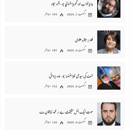
چڑیا خواب اور گھر (افسانچہ)- اظہر سجاد
اگست 7, 2026
103 مناظر
فلٹر/ مبشرہ علوی
اگست 6, 2026
187 مناظر
الف کی سیدھی لو(افسانہ)- حامد یزدانی
اگست 6, 2026
152 مناظر
موت ایک اٹل حقیقت ہے / محمد ذیشان بٹ
اگست 6, 2026
126 مناظر