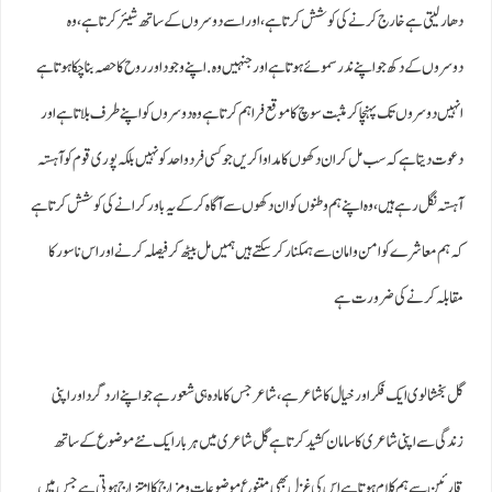
دھار لیتی ہے خارج کرنے کی کوشش کرتا ہے، اور اسے دوسروں کے ساتھ شیئرکرتا ہے ، وہ
دوسروں کے دکھ جو اپنے ندرسموئے ہوتا ہے اور جنہیں وہ .اپنے وجود اور روح کا حصہ بنا چکا ہوتا ہے
انہیں دوسروں تک پہنچا کر مثبت سوچ کا موقع فراہم کرتا ہے وہ دوسروں کو اپنے طرف بلاتا ہے اور
دعوت دیتا ہے کہ سب مل کر ان دکھوں کا مداوا کریں جو کسی فرد واحد کو نہیں بلکہ پوری قوم کو آہستہ
آہستہ نگل رہے ہیں ، وہ اپنے ہم وطنوں کو ان دکھوں سے آگاہ کر کے یہ باور کرانے کی کو شش کرتا ہے
کہ ہم معاشرے کو امن و امان سے ہمکنار کر سکتے ہیں ہمیں مل بیٹھ کر فیصلہ کرنے اور اس ناسور کا
مقابلہ کرنے کی ضرورت ہے
گل بخشالوی ایک فکر اور خیال کا شاعر ہے، شاعر جس کا مادہ ہی شعور ہے جو اپنےارد گرد اوراپنی
زندگی سے اپنی شاعری کا سامان کشید کرتا ہے گل شاعری میں ہر بار ایک نئے مو ضوع کے ساتھ
قارئین سے ہم کلام ہوتا ہے اس کی غزل بھی متنوع موضوعات ومزاج کا امتزاج ہوتی ہے جس میں