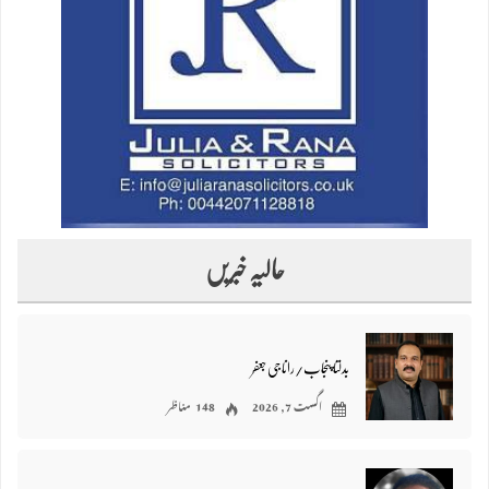
حالیہ خبریں
بدلتا پنجاب/رانا جی جعفر
اگست 7, 2026
148 مناظر