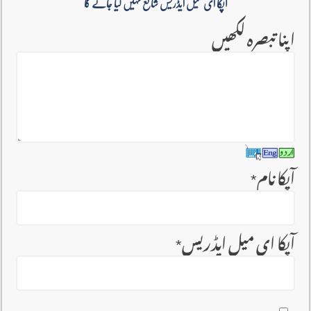
آپکا ای میل ایڈریس شائع نہیں کیا جائے گا
اپنا تبصرہ لکھیں
آپکا نام
*
آپکا ای میل ایڈریس
*