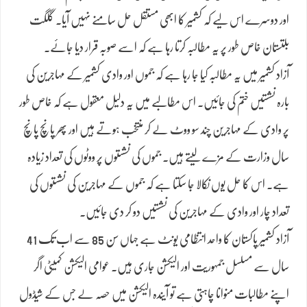
اور دوسرے اس لیے کہ کشمیر کا ابھی مستقل حل سامنے نہیں آیا۔ گلگت
بلتستان خاص طور پر یہ مطالبہ کرتا رہا ہے کہ اسے صوبہ قرار دیا جائے۔
آزاد کشمیر میں یہ مطالبہ کیا جا رہا ہے کہ جموں اور وادی کشمیر کے مہاجرین کی
بارہ نشستیں ختم کی جائیں۔ اس مطالبے میں یہ دلیل معقول ہے کہ خاص طور
پر وادی کے مہاجرین چند سو ووٹ لے کر منتخب ہوتے ہیں اور پھر پانچ پانچ
سال وزارت کے مزے لیتے ہیں۔ جموں کی نشستوں پر ووٹوں کی تعداد زیادہ
ہے۔ اس کا حل یوں نکالا جا سکتا ہے کہ جموں کے مہاجرین کی نشستوں کی
تعداد چار اور وادی کے مہاجرین کی نشستیں دو کر دی جائیں۔
آزاد کشمیر پاکستان کا واحد انتظامی یونٹ ہے جہاں سن 85 سے اب تک 41
سال سے مسلسل جمہوریت اور الیکشن جاری ہیں۔ عوامی الیکشن کمیٹی اگر
اپنے مطالبات منوانا چاہتی ہے تو آیندہ الیکشن میں حصہ لے جس کے شیڈول