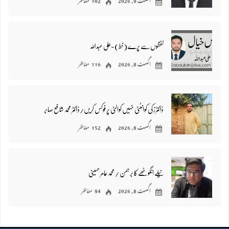
لفظوں سے پرے (خط)-علی عبداللہ
اگست 8, 2026
116 مناظر
ڈاکٹرز کی کوانٹٹی نہیں کوالٹی پر فوکس کریں/ڈاکٹر محمد شافع صابر
اگست 8, 2026
152 مناظر
نیلے انگوٹھے کا برہمن / محمد عامر حسینی
اگست 8, 2026
94 مناظر