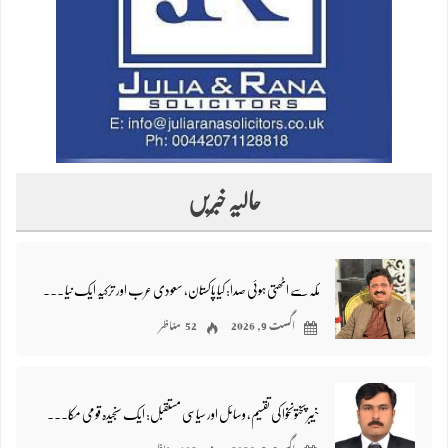
حالیہ خبریں
مکہ سے اٹھتی ہوئی صدا: کیا پاکستان، سعودی عرب اور ترکیہ ایک نیا علاقائی محاذ بنا رہے ہیں؟ – محمد فاروق نتکانی
اگست 9, 2026
52 مناظر
خیبر پختونخوا کی تقسیم، وسائل اور سیاسی مستقبل: ایک سنجیدہ قومی مکالمے کی ضرورت/ نصیر اللہ خان ایڈوکیٹ
اگست 9, 2026
102 مناظر