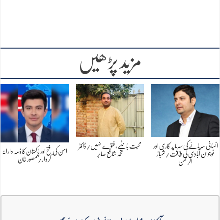
مزید پڑھیں
انسانی سرمائے کی سرمایہ کاری اور
محبت بانٹیے، فتوے نہیں/ڈاکٹر
امن کی فتح اور پاکستان کا ذمہ دارانہ
نوجوان آبادی کی طاقت/شہباز
محمد شافع صابر
کردار/مصور خان
الرحمن