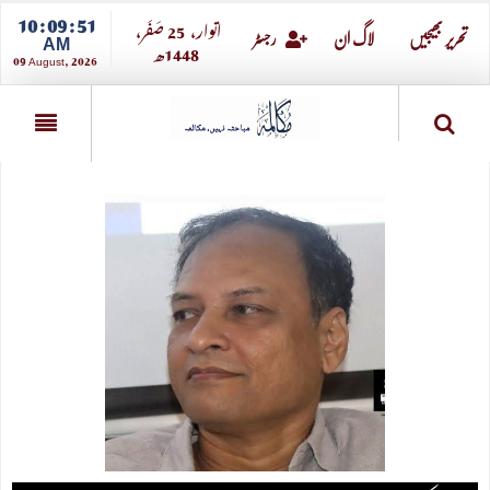
10 : 09 : 52
اتوار،
25
صــَــفــَــر،
AM
تحریر بھیجیں
لاگ ان
رجسٹر
1448ھ
09 August, 2026