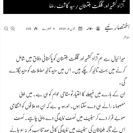
آزاد کشمیر اور گلگت بلتستان/سید کاشف رضا
اختصارئیے
مکالمہ
جون 6, 2026
0 تبصرے
268
مناظر
میرا خیال ہے ہم آزاد کشمیر اور گلگت بلتستان کو پاکستانی وفاق میں شامل
کرنے میں بہت تاخیر کر چکے ہیں۔ اس میں مزید تاخیر معاملات کو مزید بگاڑے
گی۔
ان کے بارے میں فیصلے کا اختیار تو مقامی عوام کو ہی ہے۔ میں اپنی
معصومانہ رائے ہی دے سکتا ہوں۔ اور وہ یہ ہے کہ ان دو علاقوں کو انتظامی
صوبے قرار دے کر سینیٹ میں نصف نمایندگی دے دینی چاہیے۔ نصف
اس لیے تاکہ بلوچستان کی سینیٹ میں نمایندگی کا فی صد تناسب کم نہ ہو جائے