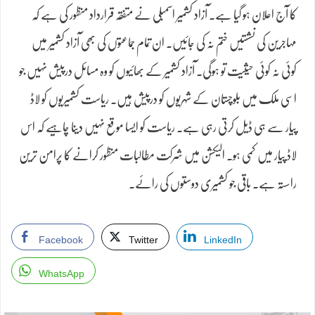
کا آج اعلان ہو گیا ہے۔ آزاد کشمیر اسمبلی نے متفقہ قرارداد منظور کی ہے کہ
مہاجرین کی نشستیں ختم نہ کی جائیں۔ ان تمام جماعتوں کی بھی آزاد کشمیر میں
کوئی نہ کوئی حیثیت تو ہوگی۔ آزاد کشمیر کے بھائیوں کو وہ مسائل درپیش نہیں جو
اسی ملک میں بلوچستان کے شہریوں کو درپیش ہیں۔ ریاست کشمیریوں کو لاڈ
پیار سے ہی ڈیل کرتی رہی ہے۔ ریاست کو ایسا موقع نہیں دینا چاہیے کہ اس
لاڈ پیار میں کمی ہو۔ الیکشن میں شرکت مطالبات منظور کرانے کا پرامن ترین
راستہ ہے۔ باقی جو کشمیری دوستوں کی رائے۔
Facebook
Twitter
LinkedIn
WhatsApp