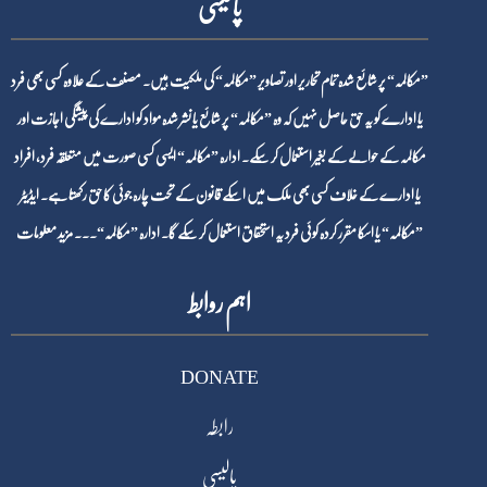
پالیسی
”مکالمہ“ پر شائع شدہ تمام تحاریر اور تصاویر ”مکالمہ“ کی ملکیت ہیں۔ مصنف کے علاوہ کسی بھی فرد
یا ادارے کو یہ حق حاصل نہیں کہ وہ ”مکالمہ“ پر شائع یا نشر شدہ مواد کو ادارے کی پیشگی اجازت اور
مکالمہ کے حوالے کے بغیر استعمال کر سکے۔ ادارہ ”مکالمہ“ ایسی کسی صورت میں متعلقہ فرد، افراد
یا ادارے کے خلاف کسی بھی ملک میں اسکے قانون کے تحت چارہ جوئی کا حق رکھتا ہے۔ ایڈیٹر
”مکالمہ“ یا اسکا مقرر کردہ کوئی فرد یہ استحقاق استعمال کر سکے گا۔ ادارہ ”مکالمہ“۔۔۔
مزید معلومات
اہم روابط
DONATE
رابطہ
پالیسی