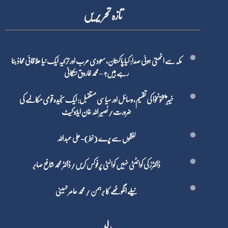
تازہ تحر یر یں
مکہ سے اٹھتی ہوئی صدا: کیا پاکستان، سعودی عرب اور ترکیہ ایک نیا علاقائی محاذ بنا
رہے ہیں؟ – محمد فاروق نتکانی
خیبر پختونخوا کی تقسیم، وسائل اور سیاسی مستقبل: ایک سنجیدہ قومی مکالمے کی
ضرورت/ نصیر اللہ خان ایڈوکیٹ
لفظوں سے پرے (خط)-علی عبداللہ
ڈاکٹرز کی کوانٹٹی نہیں کوالٹی پر فوکس کریں/ڈاکٹر محمد شافع صابر
نیلے انگوٹھے کا برہمن / محمد عامر حسینی