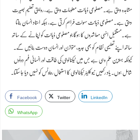
مشاہدہ دیتی ہے۔ مصنوعی ذہانت معلومات دیتی ہے، روایتی تعلیم بصیرت
دیتی ہے۔ مصنوعی ذہانت سہولت فراہم کرتی ہے، جبکہ استاد انسان بناتا
ہے۔مستقبل انہی معاشروں کا ہوگا جو مصنوعی ذہانت کو اپنانے کے ساتھ
ساتھ اپنے تعلیمی نظام کو بھی جدید، متوازن اور انسان دوست بنائیں گے۔
کیونکہ بہترین علم وہی ہے جس میں ٹیکنالوجی کی طاقت اور انسانی فہم دونوں
شامل ہوں۔ یاد رکھیں نیوکلیئر ٹیکنالوجی کا استعمال روبوٹس کو نہیں دیا جا سکتا۔
Facebook
Twitter
LinkedIn
WhatsApp