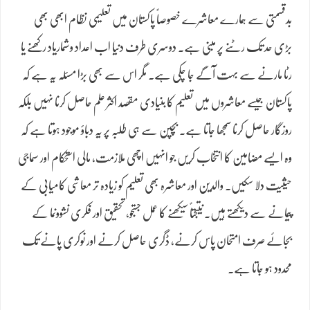
بدقسمتی سے ہمارے معاشرے خصوصاً پاکستان میں تعلیمی نظام ابھی بھی
بڑی حد تک رٹنے پر مبنی ہے۔ دوسری طرف دنیا اب اعداد وشماریاد رکھنے یا
رٹا مارنے سے بہت آگے جا چکی ہے۔ مگر اس سے بھی بڑا مسئلہ یہ ہے کہ
پاکستان جیسے معاشروں میں تعلیم کا بنیادی مقصد اکثر علم حاصل کرنا نہیں بلکہ
روزگار حاصل کرنا سمجھا جاتا ہے۔ بچپن سے ہی طلبہ پر یہ دباؤ موجود ہوتا ہے کہ
وہ ایسے مضامین کا انتخاب کریں جو انہیں اچھی ملازمت، مالی استحکام اور سماجی
حیثیت دلا سکیں۔ والدین اور معاشرہ بھی تعلیم کو زیادہ تر معاشی کامیابی کے
پیمانے سے دیکھتے ہیں۔ نتیجتاً سیکھنے کا عمل جستجو، تحقیق اور فکری نشوونما کے
بجائے صرف امتحان پاس کرنے، ڈگری حاصل کرنے اور نوکری پانے تک
محدود ہو جاتا ہے۔