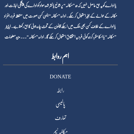
یا ادارے کو یہ حق حاصل نہیں کہ وہ ”مکالمہ“ پر شائع یا نشر شدہ مواد کو ادارے کی پیشگی اجازت اور
مکالمہ کے حوالے کے بغیر استعمال کر سکے۔ ادارہ ”مکالمہ“ ایسی کسی صورت میں متعلقہ فرد، افراد
یا ادارے کے خلاف کسی بھی ملک میں اسکے قانون کے تحت چارہ جوئی کا حق رکھتا ہے۔ ایڈیٹر
”مکالمہ“ یا اسکا مقرر کردہ کوئی فرد یہ استحقاق استعمال کر سکے گا۔ ادارہ ”مکالمہ“۔۔۔
مزید معلومات
اہم روابط
DONATE
رابطہ
پالیسی
تعارف
مکالمہ ٹیم