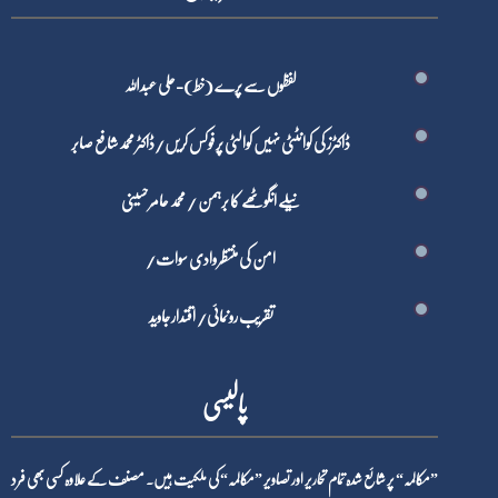
لفظوں سے پرے (خط)-علی عبداللہ
ڈاکٹرز کی کوانٹٹی نہیں کوالٹی پر فوکس کریں/ڈاکٹر محمد شافع صابر
نیلے انگوٹھے کا برہمن / محمد عامر حسینی
امن کی منتظر وادی سوات/
تقریب رونمائی/ اقتدار جاوید
پالیسی
”مکالمہ“ پر شائع شدہ تمام تحاریر اور تصاویر ”مکالمہ“ کی ملکیت ہیں۔ مصنف کے علاوہ کسی بھی فرد