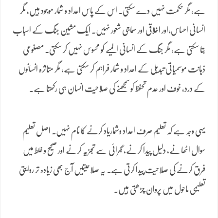
ہے، مگر حکمت نہیں دے سکتی۔ اس کے پاس اعداد و شمار موجود ہیں، مگر
انسانی احساس،اور اخلاقی اور سماجی شعور نہیں۔ ایک مشین جنگ کے اسباب
بتا سکتی ہے، مگر جنگ کے انسانی المیے کو محسوس نہیں کر سکتی۔ مصنوعی
ذہانت موسمیاتی تبدیلی کے اعداد و شمار فراہم کر سکتی ہے، مگر متاثرہ انسانوں
کے درد، خوف اور عدم تحفظ کو سمجھنے کی صلاحیت انسان ہی رکھتا ہے۔
یہی وجہ ہے کہ تعلیم صرف اعداد وشماریاد کرنے کا نام نہیں۔ اصل تعلیم
سوال اٹھانے، دلیل پیدا کرنے، گہرائی سے تجزیہ کرنے اور صحیح و غلط میں
فرق کرنے کی صلاحیت پیدا کرتی ہے۔ یہ صلاحیتیں آج بھی زیادہ تر روایتی
تعلیمی ماحول میں پروان چڑھتی ہیں۔