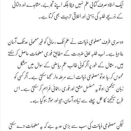
ایک استاد صرف کتابی علم نہیں دیتا بلکہ اپنے تجربے، مشاہدے اور دانائی
کے ذریعے طلبہ کی ذہنی اور اخلاقی تربیت بھی کرتا ہے۔
دوسری طرف مصنوعی ذہانت نے علم تک رسائی کو غیر معمولی حد تک آسان
بنا دیا ہے۔ اب طلبہ اپنی ضرورت کے مطابق فوری معلومات حاصل کر سکتے
ہیں۔ مثال کے طور پر اگر کوئی طالب علم ریاضی کے سوال میں مشکل
محسوس کر رہا ہو تو مصنوعی ذہانت اسے مرحلہ وار سمجھا سکتی ہے۔ اگر کسی کو
زبان سیکھنی ہو تو یہ مسلسل مشق اور فوری رہنمائی فراہم کر سکتی ہے۔ اس
طرح سیکھنے کا عمل پہلے سے زیادہ آسان، تیز اور مؤثر ہو گیا ہے۔
لیکن مصنوعی ذہانت کی سب سے بڑی حد یہ ہے کہ یہ معلومات دے سکتی