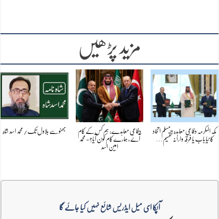
مزید پڑھیں
مکہ المکرمہ دفاعی معاہدہ : مسلم اتحاد
دفاعی معاہدے: ہم کس کے کام
بھٹو سے بلاول تک/ محمد اسد شاہ
کا نیا باب یا فرقہ وارانہ تقسیم…
آئے، ہمارے کام کون آیا؟- محمد
امین اسد
آپکا ای میل ایڈریس شائع نہیں کیا جائے گا