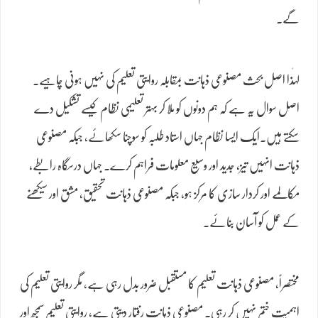
گے۔
لہٰذا اصل بحث مصنوعی ذہانت بمقابلہ روایتی تعلیم کی نہیں ہونی چاہیے۔
اصل سوال یہ ہے کہ ہم دونوں کو ملا کر بہتر تعلیمی نظام کیسے تشکیل دے
سکتے ہیں۔ایک ایسا نظام جہاں استاد طلبہ کو سوچنا سکھائے، جبکہ مصنوعی
ذہانت انہیں تیز، جدید اور وسیع معلومات فراہم کرے۔ جہاں درسگاہ رابطے،
مکالمے اور کردار سازی کا مرکز ہو، جبکہ مصنوعی ذہانت تحقیق، مشق اور سیکھنے
کے عمل کو آسان بنائے۔
مختصراً، مصنوعی ذہانت تعلیم کا مستقبل ضرور بدل رہی ہے، مگر روایتی تعلیم کی
اہمیت ختم نہیں کر رہی۔ مصنوعی ذہانت رفتار دیتی ہے، روایتی تعلیم سمجھ اور