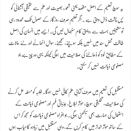
یہ سوچ تعلیم کے اصل مقصد یعنی شعور، بصیرت اور علم سے حقیقی آشنائی کو
پس پشت ڈال دیتی ہے ۔ اگر تعلیم صرف روزگار کے حصول تک محدود رہی
تو مشینیں بہت سے روایتی کام سنبھال لیں گی۔ ایسے میں انسان کی اصل
طاقت محض سند میں نہیں بلکہ سوچنے، سمجھنے، سوال اٹھانے اور نئے حالات
کے مطابق خود کو ڈھالنے کی صلاحیت میں ہوگی کیونکہ یہی وہ چیز ہے جو
مصنوعی ذہانت نہیں کر سکتی۔
مستقبل کی تعلیم میں صرف کتابی علم کافی نہیں ہوگا۔ طلبہ کو مسئلہ حل کرنے
کی صلاحیت، تخلیقی سوچ، مؤثر ابلاغ، جذباتی فہم اور مصنوعی ذہانت کے
استعمال کی مہارت بھی سیکھنی ہوگی۔ جو افراد مصنوعی ذہانت کو سمجھ کر اس
کے ساتھ مؤثر انداز میں کام کریں گے، وہی مستقبل میں زیادہ کامیاب ہوں