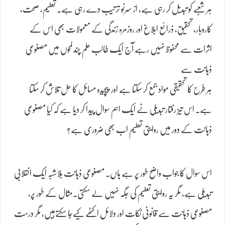
ہر شعبے کو تبدیل کر رہی ہے، از سرنو ترتیب دے رہی ہے۔ تعلیم، صحت،
کاروبار، تحقیق، ذرائع ابلاغ اور روزمرہ زندگی کے معمولات بھی اس کے
اثرات سے محفوظ نہیں رہے آج ایک طالب علم چند لمحوں میں مصنوعی
ذہانت سے
ہر طرح کا تحقیقی مواد جمع کر سکتا ہے اور پیچیدہ مسائل کا حل تلاش کر سکتا
ہے۔ اس تیز رفتار تبدیلی نے ایک اہم سوال پیدا کر دیا ہے کہ کیا مصنوعی
ذہانت کے دور میں روایتی تعلیم اب بھی ضروری ہے؟
اس سوال کا جواب واضح طور پر ہے ہاں۔ مصنوعی ذہانت بلاشبہ ایک انقلابی
تبدیلی ہے، مگر یہ روایتی تعلیم کی جگہ نہیں لے سکتی۔مثال کے طور پر،
مصنوعی ذہانت سے قانونی نکات اور دلائل اکٹھے کیےجا سکتےہیں، مگر درست