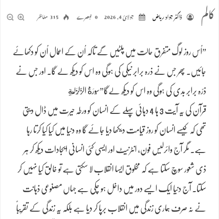
کالم
ڈاکٹر جواد ریاض
جولائ 4, 2026
0 تبصرے
315 مناظر
”اُس روز لوگ متفرق حالت میں پلٹیں گے تاکہ اُن کے اعمال اُن کو دکھائے
جائیں۔ پھر جس نے ذرہ برابر نیکی کی ہوگی وہ اس کو دیکھ لے گا. اور جس نے
ذرّہ برابر بدی کی ہوگی وہ اس کو دیکھ لےگا”سُورَةُ الزَّلْزَلَةِ
قرآن کی یہ آیت 3 ہا 4 دہائی پہلے کے انسان کو ورطہ حیرت میں ڈال دیتی
تھی کہ کیسے انسان کو روز قیامت دیکھا دیا جائے گا وہ دنیا میں کیا کیا کرتا رہا
ہے۔ مگر آج وائرلیس فون، انٹرنیٹ اور ایسی کئی انسانی ایجادات دیکھ کر ہر
ذی شعور سوچ سکتا ہے کہ مخلوق ایسا انقلاب لا سکتی ہے تو خالق کیا نہیں کر
سکتا۔ آج دنیا ایک ایسے دور میں داخل ہو چکی ہے جہاں مصنوعی ذہانت
نے نہ صرف ہماری زندگی میں انقلاب برپا کر دیا ہے بلکہ یہ زندگی کے تقریباً