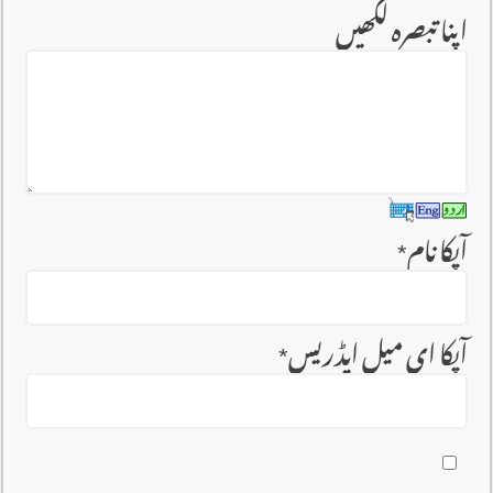
اپنا تبصرہ لکھیں
آپکا نام
*
آپکا ای میل ایڈریس
*