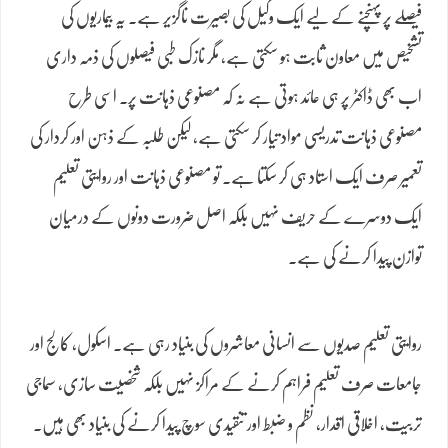
فیصلے پر پہنچنے کے لیے ایک وکیل کی بصیرت ناگزیر ہے۔ یہ بیماریوں کی
تشخیص میں معاون ثابت ہو سکتی ہے، مگر نازک طبی فیصلوں کی ذمہ داری
اب بھی ڈاکٹر پر ہی عائد ہوتی ہے نہ کہ مصنوعی ذہانت پر۔ اسی طرح
مصنوعی ذہانت تدریسی مواد تیار کر سکتی ہے، لیکن طلبہ کے ذہن اور کردار کی
تعمیر صرف ایک استاد ہی کر سکتا ہے۔ تو مصنوعی ذہانت اور روایتی تعلیم
ایک دوسرے کے حریف نہیں بلکہ اصل ضرورت دونوں کے درمیان
توازن پیدا کرنے کی ہے۔
روایتی تعلیم صدیوں سے انسانی معاشروں کی بنیاد رہی ہے۔ اسکول، کالج اور
جامعات صرف تعلیم فراہم کرنے کے مراکز نہیں بلکہ شخصیت سازی، سماجی
تربیت، اخلاقی اقدار، نظم و ضبط اور تنقیدی سوچ پیدا کرنے کی بنیاد بھی ہیں۔