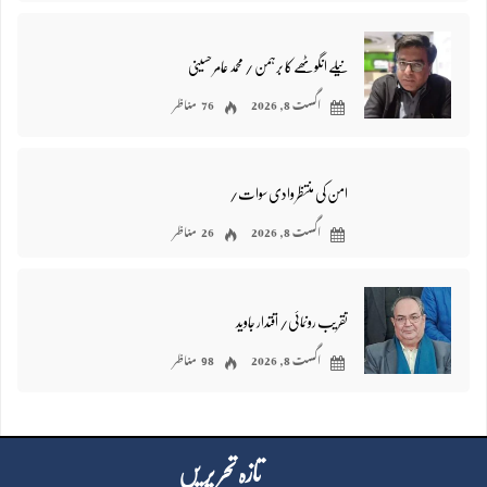
نیلے انگوٹھے کا برہمن / محمد عامر حسینی
اگست 8, 2026
76 مناظر
امن کی منتظر وادی سوات/
اگست 8, 2026
26 مناظر
تقریب رونمائی/ اقتدار جاوید
اگست 8, 2026
98 مناظر
تازہ تحر یر یں