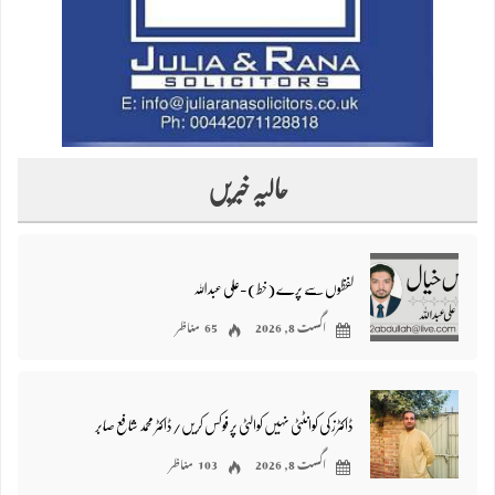
حالیہ خبریں
لفظوں سے پرے (خط)-علی عبداللہ
اگست 8, 2026
65 مناظر
ڈاکٹرز کی کوانٹٹی نہیں کوالٹی پر فوکس کریں/ڈاکٹر محمد شافع صابر
اگست 8, 2026
103 مناظر