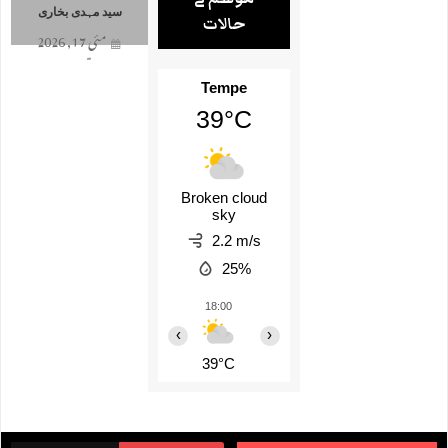
سید مہدی بخاری
حالات
مئی 17, 2026
0 تبصرے
Tempe
39°C
Broken cloud
sky
2.2 m/s
25%
18:00
19:00
20:00
21:00
‹
›
39°C
38°C
37°C
36°C