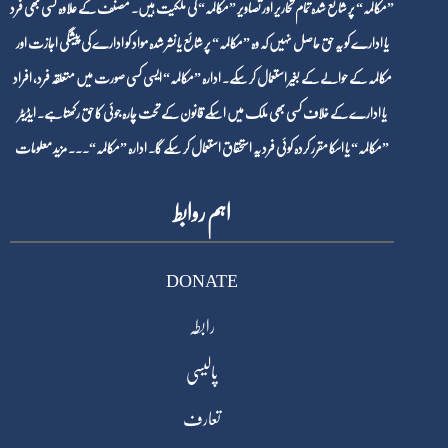
”مکالمہ“ پر شائع شدہ تمام تحاریر اور تصاویر ”مکالمہ“ کی ملکیت ہیں۔ مصنف کے علاوہ کسی بھی فرد
یا ادارے کو یہ حق حاصل نہیں کہ وہ ”مکالمہ“ پر شائع یا نشر شدہ مواد کو ادارے کی پیشگی اجازت اور
مکالمہ کے حوالے کے بغیر استعمال کر سکے۔ ادارہ ”مکالمہ“ ایسی کسی صورت میں متعلقہ فرد، افراد
یا ادارے کے خلاف کسی بھی ملک میں اسکے قانون کے تحت چارہ جوئی کا حق رکھتا ہے۔ ایڈیٹر
”مکالمہ“ یا اسکا مقرر کردہ کوئی فرد یہ استحقاق استعمال کر سکے گا۔ ادارہ ”مکالمہ“۔۔۔
مزید معلومات
اہم روابط
DONATE
رابطہ
پالیسی
تعارف