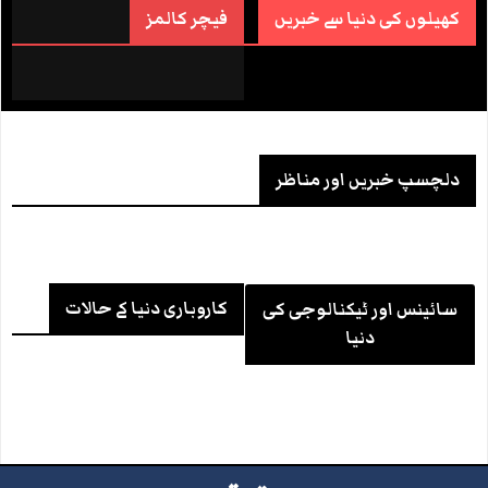
کھیلوں کی دنیا سے خبریں
فیچر کالمز
دلچسپ خبریں اور مناظر
کاروباری دنیا کے حالات
سائینس اور ٹیکنالوجی کی
دنیا