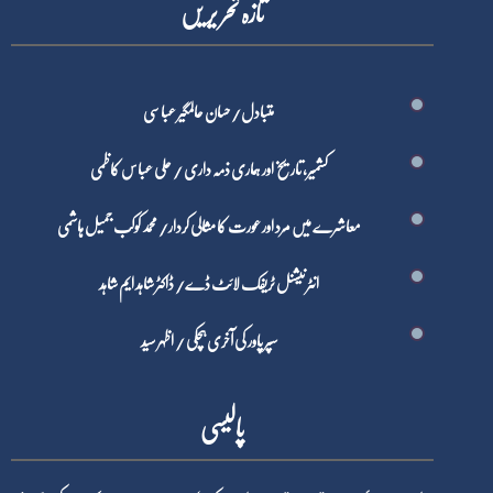
تازہ تحر یر یں
متبادل/ حسان عالمگیر عباسی
کشمیر، تاریخ اور ہماری ذمہ داری / علی عباس کاظمی
معاشرے میں مرد اور عورت کا مثالی کردار/ محمد کوکب جمیل ہاشمی
انٹرنیشنل ٹریفک لائٹ ڈے/ ڈاکٹر شاہد ایم شاہد
سپر پاور کی آخری ہچکی / اظہر سید
پالیسی