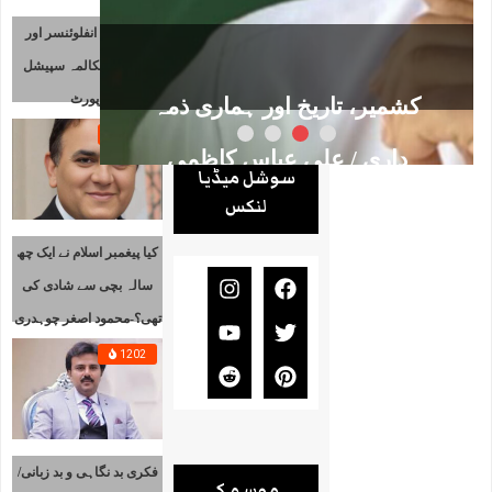
پاکستانی انفلوئنسر اور
اسرائیل/مکالمہ سپیشل
رپورٹ
معاشرے میں مرد اور عورت
انٹرن
مارچ 6, 2026
1431
1
تبصرہ
کا مثالی کردار/ محمد
سوشل میڈیا
لنکس
کوکب جمیل ہاشمی
کیا پیغمبر اسلام نے ایک چھ
سالہ بچی سے شادی کی
تھی؟-محمود اصغر چوہدری
مارچ 10, 2026
1202
0 تبصرے
فکری بد نگاہی و بد زبانی/
موسم کے