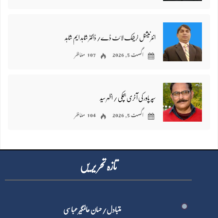
انٹرنیشنل ٹریفک لائٹ ڈے/ ڈاکٹر شاہد ایم شاہد
اگست 5, 2026
107 مناظر
سپر پاور کی آخری ہچکی / اظہر سید
اگست 5, 2026
104 مناظر
تازہ تحر یر یں
متبادل/ حسان عالمگیر عباسی