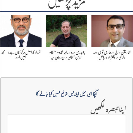
مزید پڑھیں
انفارمیشن وارفیر اور ہماری قومی ذمہ
چوہدری سردار راجہ مخدوم “نظام
اقتدار کا اصل مرکز کہاں ہے؟- محمد
داری / ڈاکٹر جواد ریاض
الدین” خان /حیدر جاوید سید
امین اسد
آپکا ای میل ایڈریس شائع نہیں کیا جائے گا
اپنا تبصرہ لکھیں