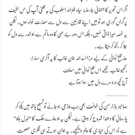
اگر اس تحریر کا انتہائی جارحانہ سیاہ طنز اور اسلوب کی یہ تلخی آپ کی حسِ لطیف
پر گراں گزری ہو، تو میں اپنے قارئین سے دل سے معذرت خواہ ہوں۔ لیکن
یہ غصہ میرا ذاتی نہیں، بلکہ اس دورِ بے حسی کا وہ ماتم ہے جو اندر سے دل کو
جلا کر راکھ کر دیتا ہے۔
عذرِ تلخ نوائی کے لیے مرزا اسد اللہ خان غالب کا یہ آخری سہارا:
رکھیو غالبؔ مجھے اس تلخ نوائی میں معاف
آج کچھ درد مرے دل میں سوا ہوتا ہے
…………
صاحبو! بازارِ حسن کی طوائف بھی جب بوڑھی ہو جائے تو تسبیح ہاتھ میں پکڑ کر
پارسائی کا دھندا شروع کر دیتی ہے، لیکن یہ جو ہمارے ملک کا “لبرل بابو”
ہے نا، اس کی عیاری کا عالم دیکھیے۔ یہ جوان ہوتے ہی فکری عصمت