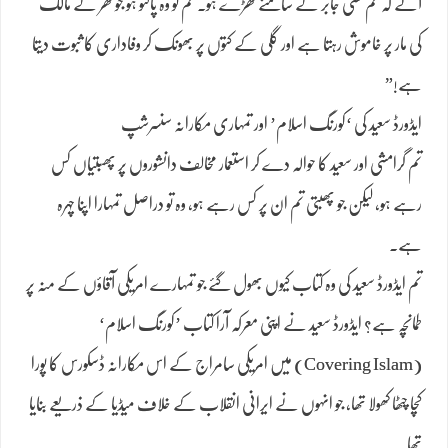
آئے کہ تم کسی جابر کے سامنے کھڑے ہو۔ تم تو وہ پالتو ہو جو گھر کے مالک
کی مار پر خاموش رہتا ہے اور گلی کے کتوں پر بھونک کر وفاداری کا ثبوت دیتا
ہے!”
ایڈورڈ سعید کی ‘کورنگ اسلام’ اور تمہاری مکارانہ سنسرشپ
تم گرامشی اور سعید کا حوالہ دے کر استعمار مخالف دانشوروں پر پھبتیاں کس
رہے ہو، لیکن جو پھبتی تم ان پر کس رہے ہو، وہ تو دراصل تمہارا اپنا چہرہ
ہے۔
تم ایڈورڈ سعید کی وہ کتاب کیوں بھول گئے جو تمہارے امریکی آقاؤں کے منہ پر
طمانچہ ہے؟ ایڈورڈ سعید نے اپنی معرکہ آرا کتاب ’کورنگ اسلام‘
(Covering Islam) میں امریکی سامراج کے اس مکارانہ ڈسکورس کا پورا
کچا چٹھا کھولا تھا، جو انہوں نے ایرانی انقلاب کے خلاف میڈیا کے ذریعے بنایا
تھا۔