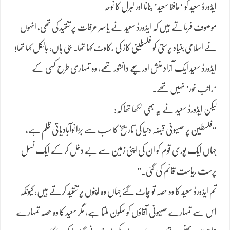
ایڈورڈ سعید کو ‘حافظ سعید’ بنانا اور لبرل کا نوحہ
موصوف فرماتے ہیں کہ ایڈورڈ سعید نے یاسر عرفات پر تنقید کی تھی، انہوں
نے اسلامی بنیاد پرستی کو فلسطینی کاز کی رکاوٹ کہا تھا۔ جی ہاں، بالکل کہا تھا!
ایڈورڈ سعید ایک آزاد منش اور سچے دانشور تھے، وہ تمہاری طرح کسی کے
‘راتب خور’ نہیں تھے۔
لیکن ایڈورڈ سعید نے یہ بھی لکھا تھا کہ:
“فلسطین پر صیہونی قبضہ دنیا کی تاریخ کا سب سے بڑا نوآبادیاتی ظلم ہے،
جہاں ایک پوری قوم کو ان کی اپنی زمین سے بے دخل کر کے ایک نسل
پرست ریاست قائم کی گئی۔”
تم ایڈورڈ سعید کا وہ حصہ تو چاٹ گئے جہاں وہ اپنوں پر تنقید کرتے ہیں، کیونکہ
اس سے تمہارے صیہونی آقاؤں کو سکون ملتا ہے، مگر سعید کا وہ حصہ تمہارے