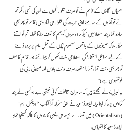
“میاں! گاؤں کے قاسم نے تو صرف شلوار ٹخنوں سے اوپر کی تھی، مگر تم
نے تو آقاؤں کے سامنے اپنی غیرت کی شلوار ہی اتار دی! قاسم تو پھر بھی
سادہ تھا، چند اصطلاحیں سیکھ کر دوسروں کو جہنم کا خوف دلاتا تھا۔ تم تو اتنے
مکار ہو کہ صیہونیوں کے ہاتھوں معصوم بچوں کے قتلِ عام پر پردہ ڈالنے
کے لیے ‘داخلی استعمار’ کی اصطلاحی لغت کھول کر بیٹھ گئے ہو۔ قاسم کا مقصد
تو پھر بھی جنت تھا، تمہارا مقصد صرف وائٹ ہاؤس اور صیہونی لابی کی
خوشنودی ہے!”
یہ لبرل بونے سمجھتے ہیں کہ سامراج مخالفت کوئی فیشن ہے جو کسی نے چند
کتابیں پڑھ کر اپنا لیا۔ ایڈورڈ سعید نے اپنی معرکہ آرا کتاب ‘اورینٹل ازم’
(Orientalism) میں تمہارے جیسے ہی دیسی کارندوں کا خاکہ کھینچا تھا:
ایڈورڈ سعید کا اقتباس: