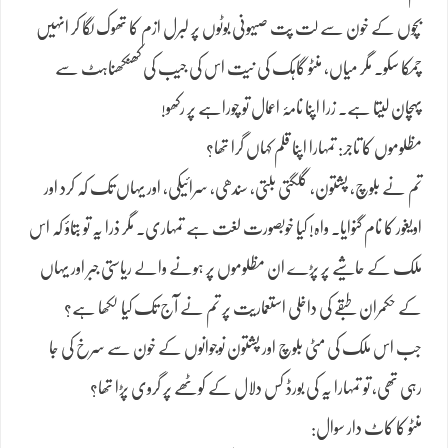
بچوں کے خون سے لت پت صیہونی بوٹوں پر لبرل ازم کا تھوک لگا کر انہیں
چمکا سکو۔ مگر میاں، منٹو گاہک کی نیت اس کی جیب کی کھنکھناہٹ سے
پہچان لیتا ہے۔ زرا اپنا نامۂ اعمال تو چوراہے پر رکھو!
مظلوموں کا تاجر: تمہارا اپنا قلم کہاں گرا تھا؟
تم نے بلوچ، پشتون، گلگتی بلتی، سندھی، سرائیکی، اور یہاں تک کہ کرد اور
اویغور کا نام گنوایا۔ واہ! کیا خوبصورت لغت ہے تمہاری۔ مگر ذرا یہ تو بتاؤ کہ اس
ملک کے حاشیے پر پڑے ان مظلوموں پر ہونے والے ریاستی جبر اور یہاں
کے حکمران طبقے کی داخلی استعماریت پر تم نے آج تک کیا لکھا ہے؟
جب اس ملک کی مٹی بلوچ اور پشتون نوجوانوں کے خون سے سرخ کی جا
رہی تھی، تو تمہارا یہ کی بورڈ کس دلال کے کوٹھے پر گروی پڑا تھا؟
منٹو کا کاٹ دار سوال: