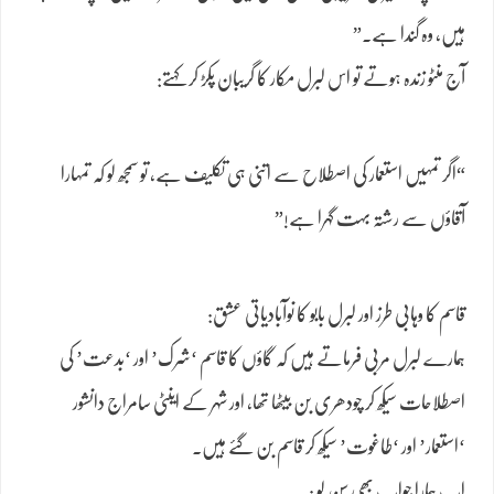
ہیں، وہ گندا ہے۔”
آج منٹو زندہ ہوتے تو اس لبرل مکار کا گریبان پکڑ کر کہتے:
“اگر تمہیں استعمار کی اصطلاح سے اتنی ہی تکلیف ہے، تو سمجھ لو کہ تمہارا
آقاؤں سے رشتہ بہت گہرا ہے!”
قاسم کا وہابی طرز اور لبرل بابو کا نوآبادیاتی عشق:
ہمارے لبرل مربی فرماتے ہیں کہ گاؤں کا قاسم ‘شرک’ اور ‘بدعت’ کی
اصطلاحات سیکھ کر چودھری بن بیٹھا تھا، اور شہر کے اینٹی سامراج دانشور
‘استعمار’ اور ‘طاغوت’ سیکھ کر قاسم بن گئے ہیں۔
اب ہمارا جواب بھی سن لو :