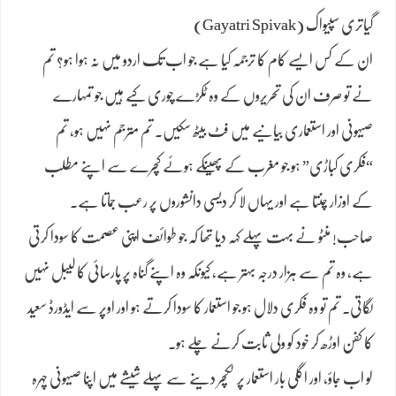
گیاتری سپیواک (Gayatri Spivak)
ان کے کس ایسے کام کا ترجمہ کیا ہے جو اب تک اردو میں نہ ہوا ہو؟ تم
نے تو صرف ان کی تحریروں کے وہ ٹکڑے چوری کیے ہیں جو تمہارے
صیہونی اور استعماری بیانیے میں فٹ بیٹھ سکیں۔ تم مترجم نہیں ہو، تم
“فکری کباڑی” ہو جو مغرب کے پھینکے ہوئے کچرے سے اپنے مطلب
کے اوزار چنتا ہے اور یہاں لا کر دیسی دانشوروں پر رعب جماتا ہے۔
صاحب! منٹو نے بہت پہلے کہہ دیا تھا کہ جو طوائف اپنی عصمت کا سودا کرتی
ہے، وہ تم سے ہزار درجہ بہتر ہے، کیونکہ وہ اپنے گناہ پر پارسائی کا لیبل نہیں
لگاتی۔ تم تو وہ فکری دلال ہو جو استعمار کا سودا کرتے ہو اور اوپر سے ایڈورڈ سعید
کا کفن اوڑھ کر خود کو ولی ثابت کرنے چلے ہو۔
لو اب جاؤ، اور اگلی بار استعمار پر لکچر دینے سے پہلے شیشے میں اپنا صیہونی چہرہ