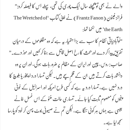
والے نے بھی تو پچھلے سال ایک چوری کی تھی، پہلے اس کا فیصلہ کرو!”
فرانز فینون (Frantz Fanon) نے اپنی کتاب ‘The Wretched of
the Earth’ میں لکھا تھا:
“نوآبادیاتی نظام کا سب سے بڑا ہتھیار یہ ہے کہ وہ مظلوموں کے درمیان
تفریق پیدا کر دے اور بحث کا رخ اصل قاتل سے ہٹا کر کہیں اور موڑ دے۔”
صاحب! روس، چین اور ایران کے مظالم پر ضرور بات ہو گی، اور ان پر وہ
دانشور بات کرتے ہیں جن کے قلم سچے ہیں۔ لیکن تمہارا درد اویغور یا بلوچ کا
درد نہیں ہے، تمہارا درد یہ ہے کہ کسی طرح امریکہ اور اسرائیل کے خونی
پنجوں کو معصوم ثابت کیا جائے۔ تمہاری حالت منٹو کے اس غسل خانے
جیسی ہے جہاں ہر کوئی ننگا ہے، لیکن تم نے صیہونی بوٹ پہن کر خود کو پارسا
سمجھ لیا ہے۔