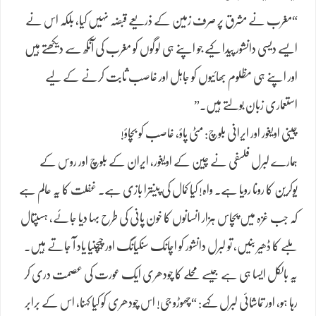
“مغرب نے مشرق پر صرف زمین کے ذریعے قبضہ نہیں کیا، بلکہ اس نے
ایسے دیسی دانشور پیدا کیے جو اپنے ہی لوگوں کو مغرب کی آنکھ سے دیکھتے ہیں
اور اپنے ہی مظلوم بھائیوں کو جاہل اور غاصب ثابت کرنے کے لیے
استعماری زبان بولتے ہیں۔”
چینی اویغور اور ایرانی بلوچ: مٹی پاؤ، غاصب کو بچاؤ!
ہمارے لبرل فلسفی نے چین کے اویغور، ایران کے بلوچ اور روس کے
یوکرین کا رونا رویا ہے۔ واہ! کیا کمال کی پینترا بازی ہے۔ غفلت کا یہ عالم ہے
کہ جب غزہ میں پچاس ہزار انسانوں کا خون پانی کی طرح بہا دیا جائے، ہسپتال
ملبے کا ڈھیر بنیں، تو لبرل دانشور کو اچانک سنکیانگ اور چیچنیا یاد آ جاتے ہیں۔
یہ بالکل ایسا ہی ہے جیسے محلے کا چودھری ایک عورت کی عصمت دری کر
رہا ہو، اور تماشائی لبرل کہے: “چھوڑو جی! اس چودھری کو کیا کہنا، اس کے برابر