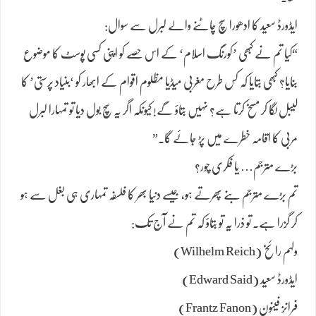
ایڈورڈ سعید کا ادھورا سچ چاٹنے والے لبرل سے سوال:
“کیا تم نے کبھی ’کورنگ اسلام‘ کے اس حصے کو اپنی کسی پوسٹ کا موضوع
بنایا؟ کبھی بتایا کہ کس طرح مغربی میڈیا مظلوم اقوام کے ابھار کو ‘بنیاد پرستی’ کا
لیبل لگا کر مسخ کرتا ہے؟ نہیں بتاؤ گے! کیونکہ اگر یہ سچ بول دیا تو تمہارا لبرل
مربی کا اقامہ خطرے میں پڑ جائے گا۔”
بڑے مترجم… یا فکری چور؟
تم بڑے مترجم بنے پھرتے ہو، جیسے دنیا بھر کا فلسفہ تمہاری ہی بغل سے ہو
کر گزرا ہے۔ تو ذرا یہ تو بتاؤ کہ تم نے آج تک:
ولہم رائخ (Wilhelm Reich)
ایڈورڈ سعید (Edward Said)
فرانز فینون (Frantz Fanon)