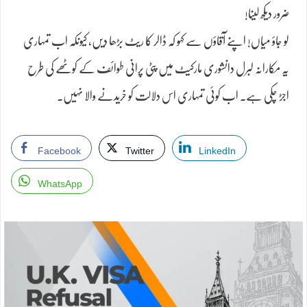
ضرور دیکھ لینا!
لو جاؤ میاں! اپنے آقاؤں سے کہو کہ ڈالر کا ریٹ بڑھا دیں، کیونکہ اب تمہاری
یہ مکارانہ لبرل دانشوری مارکیٹ میں پٹی پرانی طوائف کے کوٹھے کی طرح
اجڑ چکی ہے۔ اب کوئی تمہاری اس دلالت کو خریدنے والا نہیں۔
Facebook
Twitter
LinkedIn
WhatsApp