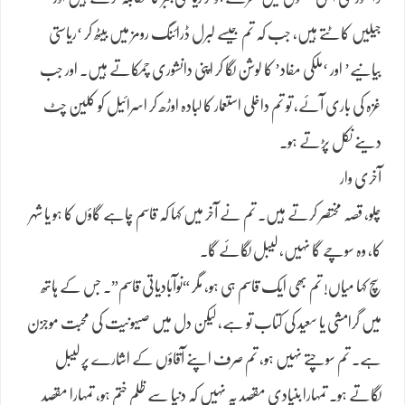
جیلیں کاٹتے ہیں، جب کہ تم جیسے لبرل ڈرائنگ رومز میں بیٹھ کر ‘ریاستی
بیانیے’ اور ‘ملکی مفاد’ کا لوشن لگا کر اپنی دانشوری چمکاتے ہیں۔ اور جب
غزہ کی باری آئے، تو تم داخلی استعمار کا لبادہ اوڑھ کر اسرائیل کو کلین چٹ
دینے نکل پڑتے ہو۔
آخری وار
چلو، قصہ مختصر کرتے ہیں۔ تم نے آخر میں کہا کہ قاسم چاہے گاؤں کا ہو یا شہر
کا، وہ سوچے گا نہیں، لیبل لگائے گا۔
سچ کہا میاں! تم بھی ایک قاسم ہی ہو، مگر “نوآبادیاتی قاسم”۔ جس کے ہاتھ
میں گرامشی یا سعید کی کتاب تو ہے، لیکن دل میں صیہونیت کی محبت موجزن
ہے۔ تم سوچتے نہیں ہو، تم صرف اپنے آقاؤں کے اشارے پر لیبل
لگاتے ہو۔ تمہارا بنیادی مقصد یہ نہیں کہ دنیا سے ظلم ختم ہو، تمہارا مقصد