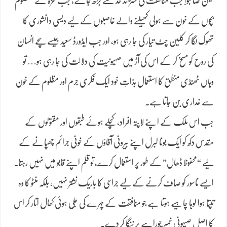
لیکن صاحبو! جب منافقت کی سڑاند حد سے بڑھ جائے، جب غزہ کے معصوم
بچوں کے خون سے ہولی کھیلنے والے غاصبوں کے لیے دیسی دانشوری کا
تھوک لگا کر کلین چٹ تیار کی جا رہی ہو، اور جب ایڈورڈ سعید جیسے سچے انسان
کی روح کو مسخ کر کے اس کی آڑ میں صہیونیت کی دلالت کی جا رہی ہو… تو
وہاں ٹھنڈی منطق کا استعمال بذاتِ خود ایک فکری جرم اور مظلوم کے خون
سے غداری بن جاتا ہے۔
جب اس ملک کے اپنے لاپتہ افراد، کچلے ہوئے طبقوں اور مقتولوں کے
مقدس دکھ کو ایک بونا لبرل اپنے بیرونی آقاؤں کے خونی جرائم چھپانے کے
لیے “محفوظ ڈھال” کے طور پر استعمال کرے، تو قلم اپنے قابو میں نہیں رہتا۔
ایسے ناسور کو صاف کرنے کے لیے جراحی کا باریک نشتر نہیں، بلکہ منٹو کا وہ
تپتا ہوا لوہا چاہیے ہوتا ہے جو منافقت کے چہرے کی جلی ہوئی کھال اتار کر اس
کا اصل صیہونی خمیر چوراہے پر ننگا کر دے۔