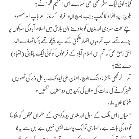
کیا؟ کوئی ایک سطر لکھی تھی تمہارے اس ‘عظیم قلم’ نے؟
بلوچ لاپتہ افراد کا کیمپ: جب بلوچ لاپتہ افراد کے بوڑھے باپ اور معصوم
بچے سخت سردی اور ہڈیوں کو جما دینے والی بارش میں اسلام آباد کی سڑکوں پر
پڑے تھے، تب تم وہاں اظہارِ یکجہتی کے لیے پہنچے تھے؟ کیا تمہارے اندر
اتنی رمق تھی کہ تم اس اسلام آباد کے فرعونوں کو کوئی ایک چتاونی (انتباہ)
دے سکتے؟
تم نے کبھی ڈاکٹر ماہ رنگ بلوچ، احسان علی ایڈوکیٹ، یا علی وزیر کی تصویریں
شیئر کرنے کی جرات کی؟ ان کی تائید میں دو سطریں لکھیں؟
منٹو کا طنزیہ وار:
“میاں! اس ملک کے سول اور ملٹری بیوروکریسی کے حکمران طبقوں کو للکارنا
تو دور کی بات ہے، تمہاری تو ایک پوسٹ ایسی نہیں ہے جس سے یہ بو