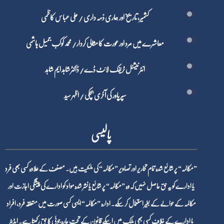
کشمیر، تاریخ اور ہماری ذمہ داری / علی عباس کاظمی
معاشرے میں مرد اور عورت کا مثالی کردار/ محمد کوکب جمیل ہاشمی
انٹرنیشنل ٹریفک لائٹ ڈے/ ڈاکٹر شاہد ایم شاہد
سپر پاور کی آخری ہچکی / اظہر سید
پالیسی
”مکالمہ“ پر شائع شدہ تمام تحاریر اور تصاویر ”مکالمہ“ کی ملکیت ہیں۔ مصنف کے علاوہ کسی بھی فرد
یا ادارے کو یہ حق حاصل نہیں کہ وہ ”مکالمہ“ پر شائع یا نشر شدہ مواد کو ادارے کی پیشگی اجازت اور
مکالمہ کے حوالے کے بغیر استعمال کر سکے۔ ادارہ ”مکالمہ“ ایسی کسی صورت میں متعلقہ فرد، افراد
یا ادارے کے خلاف کسی بھی ملک میں اسکے قانون کے تحت چارہ جوئی کا حق رکھتا ہے۔ ایڈیٹر