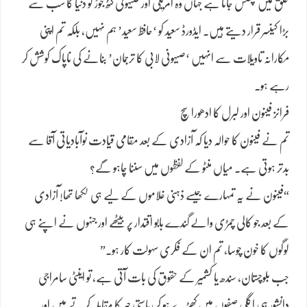
حلق میں پھنس جاتا ہے جہاں وہ امریکی اور صیہونی گٹھ جوڑ کو دنیا کا سب سے
بڑا کینسر قرار دیتے ہیں۔ ایڈورڈ سعید کو ‘حافظ سعید’ ہم نہیں، بلکہ تم اپنی
مکارانہ تاویلات سے انہیں ‘صیہونی لابی کا ترجمان’ بنانے کی ناپاک کوشش کر
رہے ہو۔
فرانز فینون اور لبرل کا ادھورا سچ
تم نے فینون کا حوالہ دیا کہ آزادی کے بعد مقامی قیادت نوآبادیاتی آقا سے
بدتر ہوتی ہے۔ میاں منٹو کے لفظوں میں سننا چاہو گے؟
“فینون نے یہ تمہارے جیسے ذہنی غلاموں کے لیے ہی لکھا تھا! آزادی
کے بعد جو کالی چمڑی والے گندے بابو اقتدار پر بیٹھے اور جنہوں نے اپنے ہی
لوگوں کا خون چوسا، تم ان کے فکری سہولت کار ہو۔”
جب بلوچستان، سندھ یا کشمیر کے حقوق کی بات آتی ہے، تو اینٹی سامراجی
دانشور ہی اگلی صفوں میں کھڑے ہو کر ریاستی جبر کا مقابلہ کرتے ہیں اور