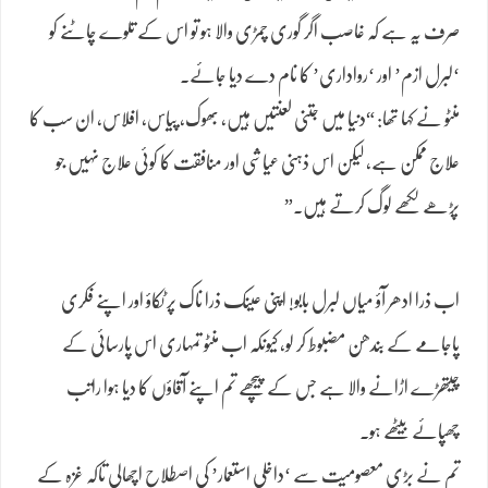
صرف یہ ہے کہ غاصب اگر گوری چمڑی والا ہو تو اس کے تلوے چاٹنے کو
‘لبرل ازم’ اور ‘رواداری’ کا نام دے دیا جائے۔
منٹو نے کہا تھا: “دنیا میں جتنی لعنتیں ہیں، بھوک، پیاس، افلاس، ان سب کا
علاج ممکن ہے، لیکن اس ذہنی عیاشی اور منافقت کا کوئی علاج نہیں جو
پڑھے لکھے لوگ کرتے ہیں۔”
اب ذرا ادھر آؤ میاں لبرل بابو! اپنی عینک ذرا ناک پر ٹکاؤ اور اپنے فکری
پاجامے کے بندھن مضبوط کر لو، کیونکہ اب منٹو تمہاری اس پارسائی کے
چیتھڑے اڑانے والا ہے جس کے پیچھے تم اپنے آقاؤں کا دیا ہوا راتب
چھپائے بیٹھے ہو۔
تم نے بڑی معصومیت سے ‘داخلی استعمار’ کی اصطلاح اچھالی تاکہ غزہ کے