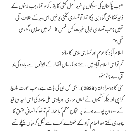
“جب پاکستان کی سڑکوں پر شیعہ نسل کشی کا بازار گرم تھا، جب لاشوں کے
ڈھیر گننا بھی گناہ بن چکا تھا، تو تمہاری کتنی پوسٹیں اس جبر کے خلاف آئی
تھیں؟ تب تمہاری لبرل غیرت کس غسل خانے میں صابن رگڑ رہی
تھی؟”
اسلام آباد کا موسم اور تمہاری ہڈی کا سائز
تم تو اسی اسلام آباد میں رہتے ہو نا، جہاں اقتدار کے ایوانوں سے بارود کی بو
آتی ہے؟ تو سنو:
مئی کا دوسرا ہفتہ (2026): ابھی کل ہی کی بات ہے، جب عورت مارچ
کراچی اور دیگر تنظیموں نے ایمان مزاری اور ہادی علی چھٹہ کی اسی اسیرِ حق قید
کے ۱۰۰ دن پورے ہونے پر احتجاج منظم کیا تھا۔ تم تو خود کو انسانی حقوق کا
چوہدری کہتے ہو، اسلام آباد کے ٹھنڈے کمرے سے نکل کر وہاں پہنچے تھے