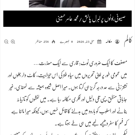
صیہونی بوٹوں پر لبرل پالش/محمد عامر حسینی
کالم
مکالمہ
مئی 23, 2026
0 تبصرے
256 مناظر
مصنف کا ایک ضروری نوٹ: قاری سے ایک معذرت…
میں عمومی طور پر اپنی تحریروں میں سیاہ طنز کی اس تیزابیت، کاٹ دار جملوں اور
نشتر زنی سے حد درجہ گریز ہی کرتا ہوں۔ میرا اصل شیوہ ہمیشہ سے ٹھنڈی، غیر
جذباتی منطق، نپی تلی دلیل اور فکری مکالمہ رہا ہے۔ میں لفظوں کو تازیانہ
بنانے اور اسلوب کو بارود میں بدلنے کا قائل نہیں ہوں، کیونکہ میرا ماننا ہے
کہ فہم کا سفر دھیمے لہجے میں ہی طے ہوتا ہے۔