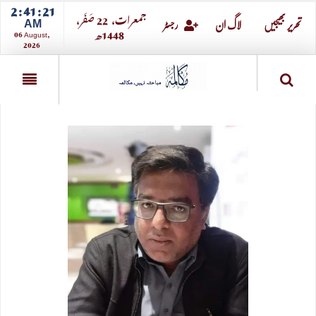
2 : 41 : 22
جمعرات،
22
صــَــفــَــر،
AM
تحریر بھیجیں
لاگ ان
رجسٹر
1448ھ
06 August,
2026