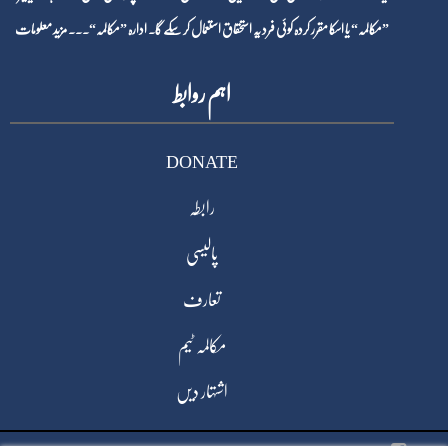
”مکالمہ“ یا اسکا مقرر کردہ کوئی فرد یہ استحقاق استعمال کر سکے گا۔ ادارہ ”مکالمہ“۔۔۔
مزید معلومات
اہم روابط
DONATE
رابطہ
پالیسی
تعارف
مکالمہ ٹیم
اشتہار دیں