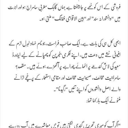
فروشی کے اس کوٹھے پر جا بیٹھتا ہے جہاں گاہک مغربی سامراج ہو اور اجرت
میں “دانشورانہ سند” اور “بین الاقوامی فنڈنگ” ملتی ہو۔
ابھی کل ہی کی بات ہے، ایک صاحبِ فراست، جو نام نہاد لبرل ازم کے
افیونی نشے میں دھت ہیں، اپنے فکری بنجر پن کو چھپانے کے لیے ایڈورڈ
سعید کی لاش کندھے پر اٹھائے چوراہے پر آ کھڑے ہوئے ہیں۔ مقصد؟
سامراجیت مخالف، صہیونیت مخالف اور مقامی استعمار کے پرخچے اڑانے
والے اصل دانشوروں کو اپنے تئیں “رگیدنا”۔
منٹو نے ایک بار کہا تھا:
“اگر آپ کو میری تحریریں گندی لگتی ہیں تو جس معاشرے میں آپ رہ رہے