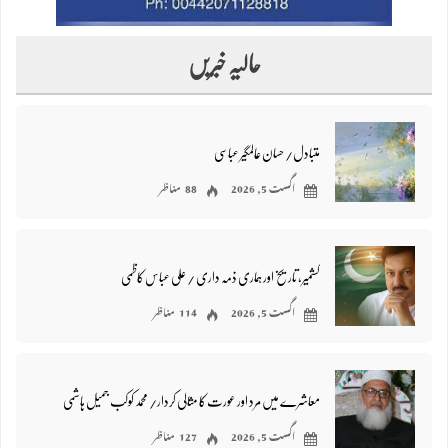
حالیہ خبریں
متبادل/ حسان عالمگیر عباسی
اگست 5, 2026
88 مناظر
کشمیر، تاریخ اور ہماری ذمہ داری / علی عباس کاظمی
اگست 5, 2026
114 مناظر
معاشرے میں مرد اور عورت کا مثالی کردار/ محمد کوکب جمیل ہاشمی
اگست 5, 2026
127 مناظر