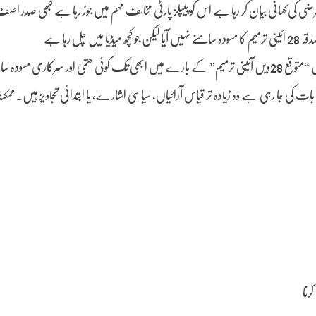
ر برپا ہے-ہر ایک اپنی مرضی کی کہانی بیان کر رہا ہے اس کو پیپلز پارٹی مخالف مہم میں جوڑ رہا ہے کبھی صدر ا
 رہا ہے
اس کے مطابق متوقع آئینی ترامیم کیا ہو سکتی ہیں ان کا جائزہ لیتے ہیں-پاکستان میں “متوقع 28ویں آئینی ترمیم” کے بارے میں ابھی تک کوئی حتمی اور سر
ت کی جا رہی ہے وہ زیادہ تر قیاس آرائیاں، سیاسی اشارے، یا ابتدائی تجاویز ہیں۔ ممکنہ