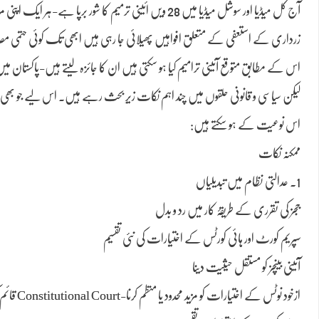
آج کل میڈیا اور سوشل میڈیا میں 28 ویں ائینی ترمیم کا شو
زرداری کے استعفی کے متعلق افواہیں پھیلائی جا رہی ہیں ابھی تک کوئی حتمی مصدقہ 28 ائینی ترمیم کا مسودہ سامنے نہیں آیا لیکن جو کچھ میڈیا میں چل
لیکن سیاسی و قانونی حلقوں میں چند اہم نکات زیرِ بحث رہے ہیں۔ اس لیے جو بھی با
اس نوعیت کے ہو سکتے ہیں:
ممکنہ نکات
1. عدالتی نظام میں تبدیلیاں
ججز کی تقرری کے طریقۂ کار میں رد و بدل
سپریم کورٹ اور ہائی کورٹس کے اختیارات کی نئی تقسیم
آئینی بینچز کو مستقل حیثیت دینا
ازخود نوٹس کے اختیارات کو مزید محدود یا منظم کرنا-Constitutional Court قائم کرنا