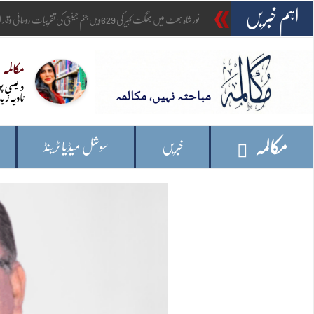
اہم خبریں
-
امریکہ: وائٹ ہاؤس
مکالمہ
دیسی پ
نادیہ زید
مکالمہ
خبریں
سوشل میڈیا ٹرینڈ