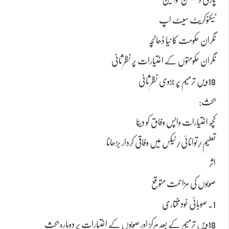
ٹیکنوکریٹ سیٹ اپ
نگران حکومت کا نیا ڈھانچہ
نگران حکومتوں کے اختیارات پر نظرِ ثانی
18ویں ترمیم پر جزوی نظرِ ثانی
بحث:
کچھ اختیارات واپس وفاق کو دینا
تعلیم/توانائی/ٹیکس میں وفاقی کردار بڑھانا
اثر
صوبوں کی مزاحمت متوقع
1. صوبائی خودمختاری
18ویں ترمیم کے بعد مرکز اور صوبوں کے اختیارات پر دوبارہ بحث