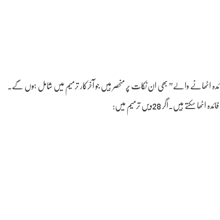
تے ہیں۔اگر 28ویں ترمیم میں: