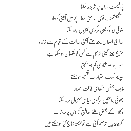
پارلیمنٹ عدلیہ پر اثر بڑھ سکتا
اسٹیبلشمنٹ قومی سلامتی ڈھانچے میں آئینی کردار
وفاقی بیوروکریسی مرکزی کنٹرول بڑھ سکتا
عدالتی اصلاح پسند حلقے آئینی عدالت کے قیام سے فائدہ
متوقع 28 آئینی ترمیم سے کس کو نقصان ہو سکتا ہے
صوبے خودمختاری کم ہو سکتی
سپریم کورٹ اختیارات تقسیم ہو سکتے
چیف جسٹس انتظامی طاقت محدود
چھوٹی جماعتیں مرکزی سیاسی کنٹرول بڑھ سکتا
وکلاء کے بعض حلقے عدالتی آزادی پر خدشات
اگر 28ویں ترمیم آتی ہے تو ممکنہ نتائج کیا ہو سکتے ہیں