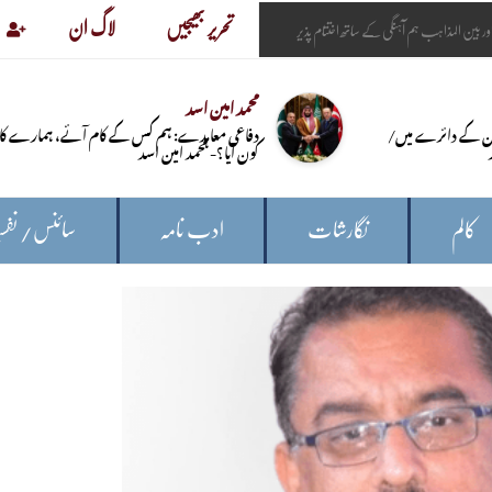
تحریر بھیجیں
لاگ ان
محمد امین اسد
ن کے دائرے میں/
دفاعی معاہدے: ہم کس کے کام آئے، ہمارے کا
کون آیا؟- محمد امین اسد
کالم
نگارشات
ادب نامہ
سائنس/ نفس