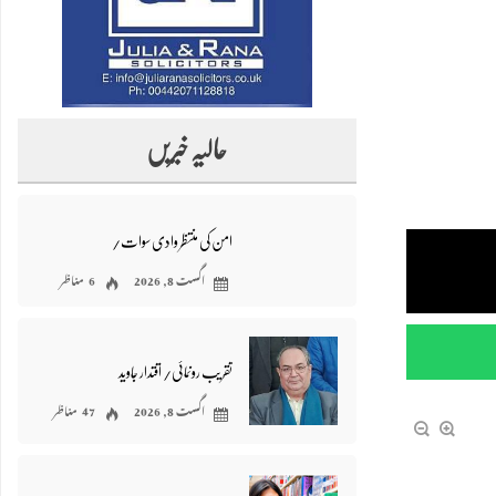
حالیہ خبریں
امن کی منتظر وادی سوات/
اگست 8, 2026
6 مناظر
تقریب رونمائی/ اقتدار جاوید
اگست 8, 2026
47 مناظر