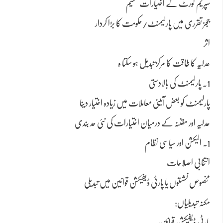
سپریم کورٹ کے اختیارات تقسیم
ججز تقرری میں پارلیمنٹ/حکومت کا بڑا کردار
اثر
عدلیہ کا طاقت کا مرکز تبدیل ہو سکتا ہ
1. پارلیمنٹ کی بالادستی
پارلیمنٹ کو بعض آئینی معاملات میں زیادہ اختیار دینا
عدلیہ اور مقننہ کے درمیان اختیارات کی نئی حد بندی
1. الیکشن اور سیاسی نظام
انتخابی اصلاحات
مخصوص نشستوں یا پارٹی ڈیفیکشن قوانین میں تبدیلی
مکنہ تبدیلیاں:
پارٹی ڈیفیکشن قوانین