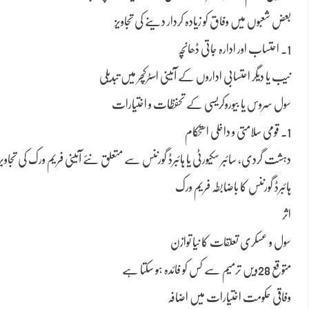
بعض شعبوں میں وفاق کو زیادہ کردار دینے کی تجاویز
1. احتساب اور ادارہ جاتی ڈھانچہ
نیب یا دیگر احتسابی اداروں کے آئینی اسٹرکچر میں تبدیلی
سول سروس یا بیوروکریسی کے تحفظات و اختیارات
1. قومی سلامتی و داخلی استحکام
دہشت گردی، سائبر سکیورٹی یا ہائبرڈ گورننس سے متعلق نئے آئینی فریم ورک کی تجاویز-
ہائبرڈ گورننس کا باضابطہ فریم ورک
اثر
سول و عسکری تعلقات کا نیا توازن
متوقع 28ویں ترمیم سے کس کو فائدہ ہو سکتا ہے
وفاقی حکومت اختیارات میں اضافہ