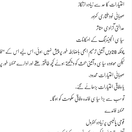
اختیارات کا حد سے زیادہ ارتکاز
صوبائی خودمختاری کمزور
عدالتی آزادی متاثر
سیاسی انجینئرنگ کے امکانات
چونکہ 28ویں آئینی ترمیم ابھی باضابطہ طور پر پیش نہیں ہوئی، اس لیے اس کے “فائدہ اٹھانے والے” بھی ان نکات پر منحصر ہیں جو آخرکار ترمیم میں شامل ہوں گے۔
لیکن موجودہ سیاسی و آئینی بحث کو دیکھتے ہوئے کچھ طاقتور حلقے اور ادارے ممکنہ طور پر فائدہ اٹھا سک
صوبائی اختیارات محدود،
یا وفاقی اختیارات بڑھائے گئے،
تو سب سے بڑا سیاسی فائدہ وفاقی حکومت کو ہوگا۔
ممکنہ فائدے
قومی پالیسی پر زیادہ کنٹرول