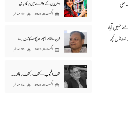
دیسی پن کے دائرے میں/ نادیہ زید
صف علی
اگست 8, 2026
49 مناظر
کاری مسودہ سامنے نہیں آیا،
 خدوخال کچھ
کون سا نظام ناکام ہو چکا؟-کاشف رضا
اگست 8, 2026
55 مناظر
کشف المحجوب— کشف دَر کشف / ڈاکٹر اظہر وحید
اگست 8, 2026
52 مناظر