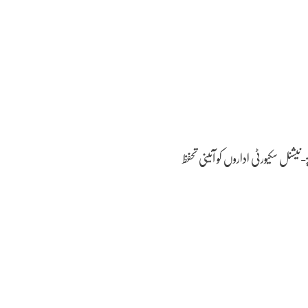
نیشنل سکیورٹی اداروں کو آئینی تحفظ