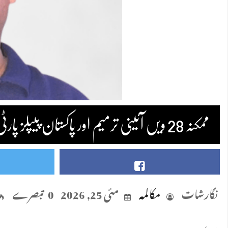
ممکنہ 28 ویں آئینی ترمیم اور پاکستان پیپلز پارٹی(1)-اطہر شریف
نگارشات
مکالمہ
مئی 25, 2026
0 تبصرے