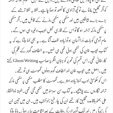
سے آتی ہو پرواز میں کوتاہی والا کہتے ہیں۔یہیں سے ہمیں معلوم ہوا کہ ترجمہ
کو اگر تخلیق بنانا ہے تو کچھ آزادی کا تصور تو ہونا چاہیے۔لفظ بہ لفظ ترجمے کے
بڑے بڑے شائقین ہیں اور مکھی پر مکھی مارنے کے قائل ہیں۔اگر مکھی
پر مکھی مارکہ ترجمہ ہو گا تو اس کے قاری محض ادیب وغیرہ ہی ہوں گے۔
عام آدمی کو بات ذرا آسان ہو تو زیادہ لطف آتا ہے۔یہ بھی کہا جاتا ہے کہ یہ
کتاب ایوب خان کی لکھی ہوئی تھی ہی نہیں۔یہ الطاف گوہر کے قلم کی
کارستانی تھی۔اس قسم کی تحریر کو بزبان انگریز صاحب Ghost Writing کہتے
ہیں۔اصل میں ایوب خان اور الطاف گوہر دونوں گھوسٹ ہی تو تھے۔
اس کو حکومتی ادب کہنا زیادہ بہتر ہے۔گھوسٹ کا مطلب مکھی پر مکھی مارکہ
ترجمہ نگاروں سے پوچھیے۔یہ کتاب سن سڑسٹھ میں لکھی گئی تھی۔البتہ ذوالفقار
علی بھٹو باقاعدہ تخلیق کار تھے ان کی چار طبع زاد کتب ہیں۔جن میں تین ان
کی زندگی میں اور ایک آدھ ان کی وفات کے بعد اشاعت پذیر ہوئی۔مانا جاتا