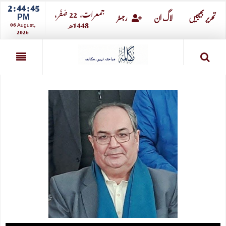
2 : 44 : 45
جمعرات،
22
صــَــفــَــر،
PM
تحریر بھیجیں
لاگ ان
رجسٹر
1448ھ
06 August,
2026