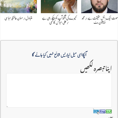
موت ایک اٹل حقیقت ہے / محمد
کیمرے کی آنکھ آپ کو دیکھ رہی ہے
متبادل/ حسان عالمگیر عباسی
ذیشان بٹ
/ علی عباس کاظمی
آپکا ای میل ایڈریس شائع نہیں کیا جائے گا
اپنا تبصرہ لکھیں