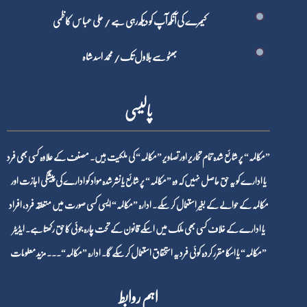
کیمرے کی آنکھ آپ کو دیکھ رہی ہے / علی عباس کاظمی
بھٹو سے بلاول تک/ محمد اسد شاہ
پالیسی
”مکالمہ“ پر شائع شدہ تمام تحاریر اور تصاویر ”مکالمہ“ کی ملکیت ہیں۔ مصنف کے علاوہ کسی بھی فرد
یا ادارے کو یہ حق حاصل نہیں کہ وہ ”مکالمہ“ پر شائع یا نشر شدہ مواد کو ادارے کی پیشگی اجازت اور
مکالمہ کے حوالے کے بغیر استعمال کر سکے۔ ادارہ ”مکالمہ“ ایسی کسی صورت میں متعلقہ فرد، افراد
یا ادارے کے خلاف کسی بھی ملک میں اسکے قانون کے تحت چارہ جوئی کا حق رکھتا ہے۔ ایڈیٹر
”مکالمہ“ یا اسکا مقرر کردہ کوئی فرد یہ استحقاق استعمال کر سکے گا۔ ادارہ ”مکالمہ“۔۔۔
مزید معلومات
اہم روابط