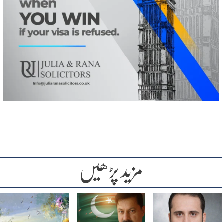
مزید پڑھیں