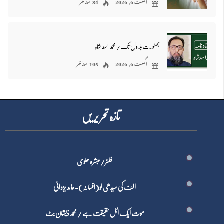
اگست 6, 2026
84 مناظر
بھٹو سے بلاول تک/ محمد اسد شاہ
اگست 6, 2026
105 مناظر
تازہ تحر یر یں
فلٹر/ مبشرہ علوی
الف کی سیدھی لو(افسانہ)- حامد یزدانی
موت ایک اٹل حقیقت ہے / محمد ذیشان بٹ