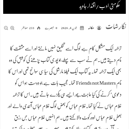
حکومتی ادب/اقتدار جاوید
نگارشات
مکالمہ
جون 4, 2026
0 تبصرے
233 مناظر
ترجمہ ایک مشکل کام ہے لوگ اسے تخلیق نہیں مانتے اور اسے مشقت کا
نام دیتے ہیں۔ہم نے سب سے پہلے جو پوری کتاب پڑھنے کی کوشش کی وہ
بھی ایک ترجمہ تھا۔یہ کتاب ایک فیلڈ مارشل کی سیاسی سوانح تھی اور اس کا
نام Friends not Masters تھا۔عجیب بات ہے جو دوست ہو اس کو
دعوی’ کرنے کی کیا حاجت۔چور ایسے ہی پکڑے جاتے ہیں۔اس کا ترجمہ
غلام عباس نے کیا تھا۔غلام عباس کو بعض لوگ غلام عباس آنندی والے اور
بعض غلام عباس اوورکوٹ والا کہتے ہیں۔ہم انہیں غلام عباس جس رزق