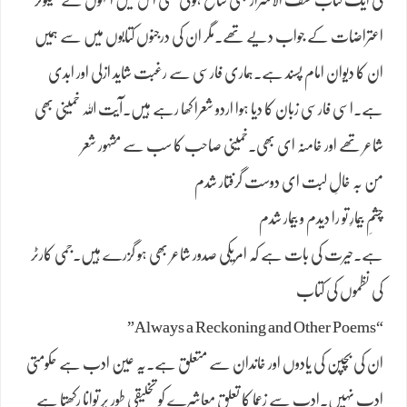
کی ایک کتاب کشف الاسرار بھی شائع ہوئی تھی اس میں انہوں نے سیکولر
اعتراضات کے جواب دیے تھے۔مگر ان کی درجنوں کتابوں میں سے ہمیں
ان کا دیوان امام پسند ہے۔ہماری فارسی سے رغبت شاید ازلی اور ابدی
ہے۔اسی فارسی زبان کا دیا ہوا اردو شعرا کھا رہے ہیں۔آیت اللہ خمینی بھی
شاعر تھے اور خامنہ ای بھی۔خمینی صاحب کا سب سے مشہور شعر
من بہ خالِ لبت ای دوست گرفتار شدم
چشمِ بیمارِ تو را دیدم و بیمار شدم
ہے۔حیرت کی بات ہے کہ امریکی صدور شاعر بھی ہو گزرے ہیں۔جمی کارٹر
کی نظموں کی کتاب
“Always a Reckoning and Other Poems”
ان کی بچپن کی یادوں اور خاندان سے متعلق ہے۔یہ عین ادب ہے حکومتی
ادب نہیں۔ادب سے زعما کا تعلق معاشرے کو تخلیقی طور پر توانا رکھتا ہے