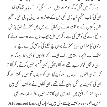
ہے کہ اگر میں قتل کیا گیا کا مسودہ جیل سے اسمگل کر کے باہر بھیجا گیا تھا۔
ان کی کتاب عظیم المیہ نامی تھی جس کے پبلشر وہ اور ان کی پارٹی تھی۔عظیم
المیہ پاکستان کے دو لخت ہونے کی کہانی ہے جس میں بھٹو نے اپنی پوزیشن
واضح کرنے کی کوشش کی ہے۔مگر جس طرح ایوب خان نے دوست ہونے کا
دعویٰ کیا تھا اسی طرح بھٹو نے یہاں بچ نکلنے کی کوشش کی ہے۔سچ اور
مشک کب چھپے رہتے ہیں۔اب ایوب کے حواریوں کا بھی کہنا ہے کہ وہ
بڑی طاقتوں کو کہہ رہے تھے ہم آقا واقا کی پالیسی تسلیم نہیں کرتے۔مگر آقا آقا
کرتے ہی انہوں نے جہان سے کوچ کیا۔جن کو وہ بظاہر آقا نہیں کہتے تھے مگر
ان کی آقائیت پر مکمل ایمان رکھتے تھے۔ ان آقاوں نے جو کتب لکھی ہیں
وہ پڑھنےکے لائق ہیں۔اردو میں ان کا ترجمہ نہیں ہوا اور ضرورت بھی
نہیں۔البتہ وہ تمام کتب پڑھنے والی ہیں۔اوبامہ کی A Promised Land