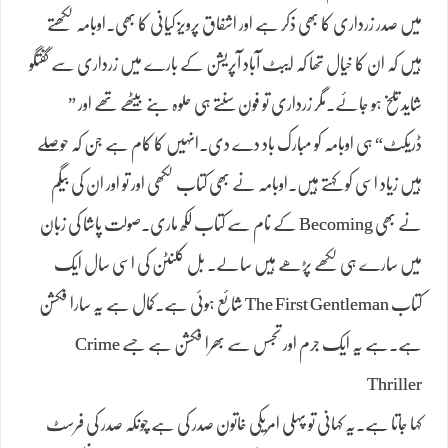
میں صدر زرداری کا بھی ذکر ہے اور اشفاق پرویز کیانی کا بھی۔اوبامہ لکھتے
ہیں کہ ان کا خیال تھا کہ ایبٹ آباد آپریشن کے بارے میں زرداری سے گفتگو
شاید تلخ ہو جائے۔مگر زرداری تو فون سنتے ہی حلوہ بنے بیٹھے تھے اور ”
ڈریکٹ“ ہی اوبامہ کو مبارک باد دے دی۔انہیں کا کام ہے جن کہ حوصلے
ہیں زیاد اسی کو کہتے ہیں۔اوبامہ نے بھی کتاب لکھی اور تو اور ان کی بیگم
نے بھی Becoming کے نام سے کتاب لکھ ماری۔صولت پاشا کی زبان
میں سارے ہی لکھے پڑھے ہیں سالے۔ بل کلنٹن کی اسی سال ایک
کتاب The First Gentleman شائع ہوئی ہے۔کمال ہے یہ سارا فکشن
ہے۔ہے یہ ایک جرم اور تجسس سے بھرا فکشن ہے جسے Crime
Thriller
کہا جاتا ہے۔یہ کہانی تو پہلی امریکی خاتون صدر کی ہے چونکہ صدر کی فرسٹ