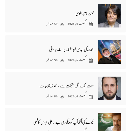
فلٹر/ مبشرہ علوی
اگست 6, 2026
59 مناظر
الف کی سیدھی لو(افسانہ)- حامد یزدانی
اگست 6, 2026
58 مناظر
موت ایک اٹل حقیقت ہے / محمد ذیشان بٹ
اگست 6, 2026
86 مناظر
کیمرے کی آنکھ آپ کو دیکھ رہی ہے / علی عباس کاظمی