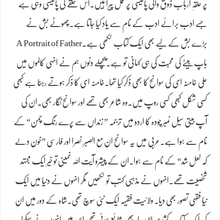
پر حلقہِ ارباب ذوق والی پالیسی پر عمل پیرا ہیں۔اس حلقے کی پالیسی وہی ہے
جسے ادب برائے ادب کے نام سے یاد کیا جاتا ہے۔چھوٹے بش نے
بڑے بش کے لیے بھی ایک کتاب لکھی ہے۔A Portrait of Father
باپ بیٹے کی محبت کی ہی کہانی تو ہے۔پچھلے دنوں ہم ںے انہی کالموں میں
علی خامنہ ای کی سوانح کا بھی ذکر کیا تھا۔خامنہ ای کا ذکر ہوتے رہنا ہے کبھی
کسی شکل کبھی کسی روپ میں۔وہ شاعر بھی تھے اور سوانح نگار بھی۔ان کی
آپ بیتی سیل نمبر چودہ کا اردو میں ترجمہ ” زنداں سے پرے رنگ چمن“ کے
نام سے ہوا ہے۔عربی میں یہ سوانح ان مع الصبر ِ نصرا اور فارسی ”خون دلے
کہ لعل شد“ کے نام سے ہوا۔ان کے پیشرو آیت اللہ خمینی تو خیر ایک مجتہد
شخصیت تھے۔انہوں نے مذہبی کتب تو لکھیں مگر انہوں نے دنیا میں ایک
نیا فقہی تصور بھی دیا۔ ولائیت فقیہہ ایک نئی سوچ تھی۔شاہ کے دور میں ان