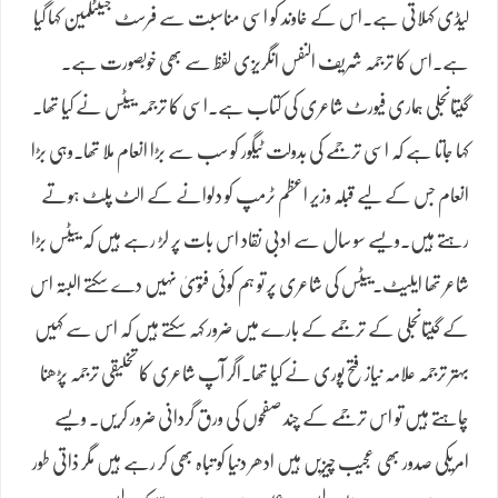
لیڈی کہلاتی ہے۔اس کے خاوند کو اسی مناسبت سے فرسٹ جینٹلمین کہا گیا
ہے۔اس کا ترجمہ شریف النفس انگریزی لفظ سے بھی خوبصورت ہے۔
گیتانجلی ہماری فیورٹ شاعری کی کتاب ہے۔اسی کا ترجمہ ییٹس نے کیا تھا۔
کہا جاتا ہے کہ اسی ترجمے کی بدولت ٹیگور کو سب سے بڑا انعام ملا تھا۔وہی بڑا
انعام جس کے لیے قبلہ وزیر اعظم ٹرمپ کو دلوانے کے الٹ پلٹ ہوتے
رہتے ہیں۔ویسے سو سال سے ادبی نقاد اس بات پر لڑ رہے ہیں کہ ییٹس بڑا
شاعر تھا ایلیٹ۔ییٹس کی شاعری پر تو ہم کوئی فتویٰ نہیں دے سکتے البتہ اس
کے گیتانجلی کے ترجمے کے بارے میں ضرور کہہ سکتے ہیں کہ اس سے کہیں
بہتر ترجمہ علامہ نیاز فتح پوری نے کیا تھا۔اگر آپ شاعری کا تخلیقی ترجمہ پڑھنا
چاہتے ہیں تو اس ترجمے کے چند صفحوں کی ورق گردانی ضرور کریں۔ ویسے
امریکی صدور بھی عجیب چیزیں ہیں ادھر دنیا کو تباہ بھی کر رہے ہیں مگر ذاتی طور