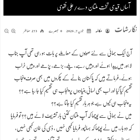
آساں قیدی تخت ملتان دے/علی نقوی
نگارشات
مکالمہ
جون 7, 2026
0 تبصرے
273 مناظر
آج ایک بھائی سے نئے صوبوں کے معاملے پر بات ہو رہی تھی آپ جناب
لاہور میں پیدا ہوئے اور وہیں رہے، پلے، بڑھے، پڑھے اور وہیں خراب
ہوئے، فرماتے ہیں کہ پاکستان بنانے کے چکروں میں بھی صرف پنجاب
تقسیم کیا گیا اور اب بھی لسانی بنیادوں پر پنجاب ہی تقسیم کیا جا رہا ہے؟؟
یہ پنجاب ہی کیوں ہے جو ہر بار تقسیم کیا جاتا ہے؟؟
میں نے بھائی سے پوچھا کہ آپ ملتان کتنی بار تشریف لائے ہیں؟؟ تو فرمایا
کہ دو بار، میں نے پوچھا کہ بہالپور فرمایا کبھی نہیں ، ڈی کی خان کبھی نہیں،