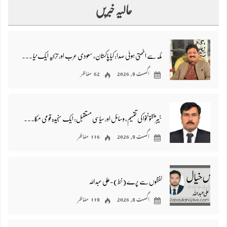
حالیہ خبریں
مکہ سے اٹھتی ہوئی صدا: کیا پاکستان، سعودی عرب اور ترکیہ ایک نیا علاقائی محاذ بنا رہے ہیں؟ – محمد فاروق نتکانی
اگست 9, 2026
62 مناظر
خیبر پختونخوا کی تقسیم، وسائل اور سیاسی مستقبل: ایک سنجیدہ قومی مکالمے کی ضرورت/ نصیر اللہ خان ایڈوکیٹ
اگست 9, 2026
116 مناظر
لفظوں سے پرے (خط)-علی عبداللہ
اگست 8, 2026
119 مناظر