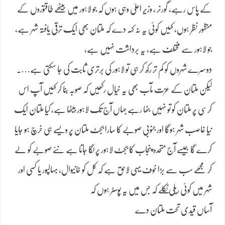
کے پاس رہے، گورنر ، وزیر اعلیٰ وہی ہوں کہ جو لاہور میں بیٹھے طاقتوروں کے
منظورِ نظر ہوں، کہیں کوئی یہ نہ کہہ دے کہ ملتان بھی ایک ترقی یافتہ شہر ہے،
جو لاہور سے مختلف ہے، یہ برداشت نہیں ہے،
دوسرے شہروں کو کم تر رکھ کر ہی تو لاہور کی برتری ثابت کی جا سکتی ہے….
لیکن ملتان کے عزت مآب بھی یہ خیال رکھیں کہ صوبہ بنا کر کہیں آپ اس
کرسی پر ملتان کو تو نہیں بٹھا رہے جہاں آج تک لاہور بیٹھا ہے، کیا ملتان ایک
نیا غاصب شہر ہوگا اور جنوبی صوبے کا سارا بجٹ ملتان پر ویسے ہی خرچ ہو جایا
کرے گا جیسے آج متحدہ پنجاب کا بجٹ لاہور پر لگا جاتا ہے نئے صوبے کو لے
کر مجھے سب سے بڑا خوف یہی لاحق ہے کہ کل کو خانیوال، بہالپور یا کسی اور
شہر میں کوئی ریلی نکلے کہ جس میں یہ پوسٹر ہوں کہ
آساں قیدی تحت ملتان دے