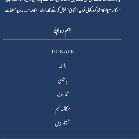
”مکالمہ“ یا اسکا مقرر کردہ کوئی فرد یہ استحقاق استعمال کر سکے گا۔ ادارہ ”مکالمہ“۔۔۔
مزید معلومات
اہم روابط
DONATE
رابطہ
پالیسی
تعارف
مکالمہ ٹیم
اشتہار دیں