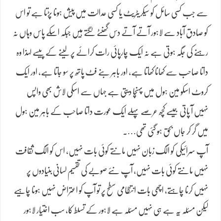
سے جب کسی سائل کو سیکریٹریٹ یا کسی عدالت میں پیش ہونا پڑتا ہے تو اس
کو صادق آباد سے لاہور آتے آتے دس گھنٹے لگتے ہیں جبکہ اسکے پاس وہاں نہ
رہنے کی جگہ ہوتی ہے نہ ایک چارپائی رات کرائے پر لینے کے پیسے لہذا وہ
داتا صاحب سے کھانا کھاتا ہے، اور باہر بنے فٹ پاتھ پر سو جاتا ہے، اور ایک
کروٹ اسکو مین ہول میں پہنچا دیتی ہے جہاں سے اسکی لاش بھی واپس
نہیں آ پاتی جیسے کچھ عرصے پہلے ایک عورت داتا صاحب کے باہر مین ہول
میں گر کر جاں بحق ہو گئی تھی….
آپ سرائیکی کو الگ زبان نہیں مانتے کوئی بات نہیں، اس کو الگ ثقافت
نہیں مانتے کوئی بات نہیں، آپ نئے صوبے کی تقسیم لسانی بنیادوں پر
نہیں کرنا چاہتے، اچھی بات انتظامی سطح پر تو آپ کو اعتراض نہیں ہونا چاہیے
لیکن مسئلہ یہ ہے ہی نہیں مسئلہ ہے لاہور کے تسلط کا، سب اختیار لاہور