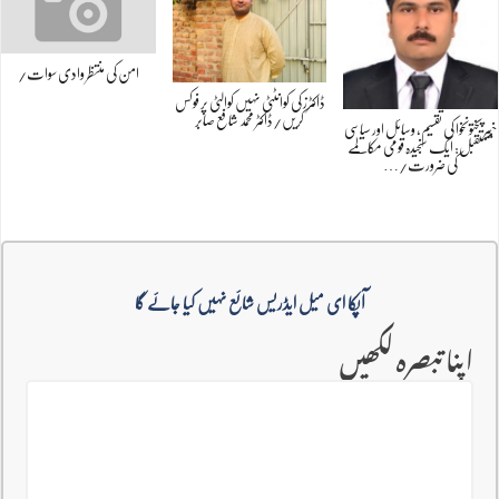
امن کی منتظر وادی سوات/
ڈاکٹرز کی کوانٹٹی نہیں کوالٹی پر فوکس
کریں/ڈاکٹر محمد شافع صابر
خیبر پختونخوا کی تقسیم، وسائل اور سیاسی
مستقبل: ایک سنجیدہ قومی مکالمے
کی ضرورت/…
آپکا ای میل ایڈریس شائع نہیں کیا جائے گا
اپنا تبصرہ لکھیں