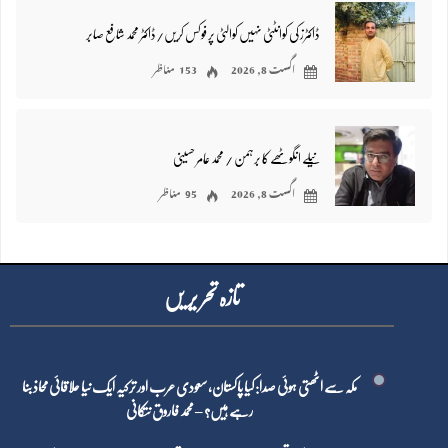
ڈاکٹرز کی کوانٹٹی نہیں کوالٹی پر فوکس کریں/ڈاکٹر محمد شافع صابر
اگست 8, 2026
153 مناظر
نیلے انگوٹھے کا برہمن / محمد عامر حسینی
اگست 8, 2026
95 مناظر
تازہ تحر یر یں
مکہ سے اٹھتی ہوئی صدا: کیا پاکستان، سعودی عرب اور ترکیہ ایک نیا علاقائی محاذ بنا
رہے ہیں؟ – محمد فاروق نتکانی