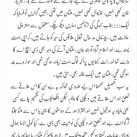
ساہیوال (پاکپتن حاضری کے لیے جارہے تھے تو گذرے تھے)، رحیم یار
خان کبھی نہیں، خانیوال کبھی نہیں، ملتان میں کتنی راتیں گزاریں تو فرمایا کہ
ایک !!!! جناب زندگی کی اڑتالیس بہاریں دیکھ چکے، معقول سے بہتر مالی
حالات ہیں، رپورٹڈلی ہر سال شمالی علاقوں کی سیر کو جاتے ہیں، کراچی بہت
پسند ہے، اور اسلام آباد تو جند جان ، ملتان آنے کی وجہ بھی ڈی ایچ اے کا
وزٹ تھا اور رات رکنا یوں پڑا کہ فوگ بہت زیادہ ہو گئی تھی اور موٹر وے بند
ہو گئی تھی، ملتان میں ایک خالہ بھی رہتی ہیں.
یہ سب تفصیل لکھنا اس لیے ضروری تھا کہ یہ ہے ان کا اس علاقے سے
تعلق اور اس علاقے میں دلچسپی کا عالم، لیکن انکو پنجاب کی تقسیم چاہے کسی
بھی بنیاد پر ہو قبول نہیں اور اکثر لاہور کے دوستوں کا یہی یا اس سے ملتا جٌلتا
آرگومنٹ ہے اور تعلق اور دلچسپی کی نوعیت بھی یہی ہے، کیا کوئی ایسا بھائی
جو یہی جذبات رکھتا ہو کبھی متحدہ پنجاب میں لاہور چھوڑ کر ملتان یا بہالپور یا رحیم