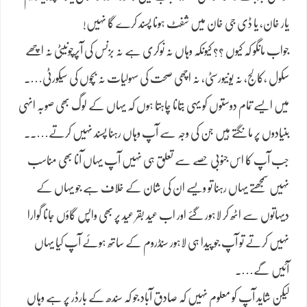
یار خان، یا ڈی جی خان میں شفٹ ہونا پسند کرے گا نہیں!
جواب مانگو کہ کیوں ؟؟ کیونکہ وہاں نہ نوکری ہے نہ بزنس کی آپرچونیٹی نہ اچھے
سکول ،کالج، نہ یونیورسٹی، نہ اچھی صحت کی سہولیات نہ بچوں کی سیکورٹی….
میں ایسے تمام دوستوں کو یہی بتانا چاہتا ہوں کہ یہاں کے لوگ بھی صوبہ انہی
بنیادوں پر مانگتے ہیں جن کی وجہ سے آپ وہاں رہنا پسند نہیں کرتے…..
جب آپ کا اس جنوبی حصے سے تعلق ہی نہیں آپ یہاں آنا بھی مناسب
نہیں سمجھتے یہاں رہنا تو ویسے ان کی شان کے خلاف ہے جو یہاں کے
دیہاتوں سے اٹھ کر لاہور گئے اور اب عید بقر عید پر بھی واپس گاؤں جانا گوارا
نہیں کرتے تو آپ جو پیدا ہی لاہور سنڈروم کے ساتھ ہوئے آپ کیا یہاں
آئیں گے….
لیکن شاید آپ کو معلوم نہیں کہ صادق آباد جو کہ سندھ کے بارڈر پر ہے وہاں