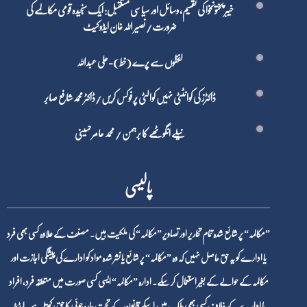
خیبر پختونخوا کی تقسیم، وسائل اور سیاسی مستقبل: ایک سنجیدہ قومی مکالمے کی
ضرورت/ نصیر اللہ خان ایڈوکیٹ
لفظوں سے پرے (خط)-علی عبداللہ
ڈاکٹرز کی کوانٹٹی نہیں کوالٹی پر فوکس کریں/ڈاکٹر محمد شافع صابر
نیلے انگوٹھے کا برہمن / محمد عامر حسینی
پالیسی
”مکالمہ“ پر شائع شدہ تمام تحاریر اور تصاویر ”مکالمہ“ کی ملکیت ہیں۔ مصنف کے علاوہ کسی بھی فرد
یا ادارے کو یہ حق حاصل نہیں کہ وہ ”مکالمہ“ پر شائع یا نشر شدہ مواد کو ادارے کی پیشگی اجازت اور
مکالمہ کے حوالے کے بغیر استعمال کر سکے۔ ادارہ ”مکالمہ“ ایسی کسی صورت میں متعلقہ فرد، افراد
یا ادارے کے خلاف کسی بھی ملک میں اسکے قانون کے تحت چارہ جوئی کا حق رکھتا ہے۔ ایڈیٹر