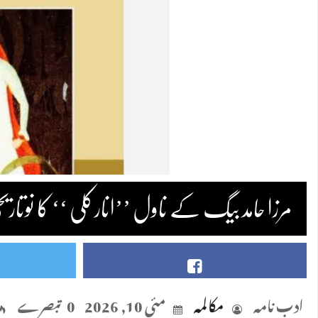
مرزا حامد بیگ کے ناول ’’انارکلی ‘‘ کا نوتاری
ادب نامہ
مکالمہ
مئی 10, 2026
0 تبصرے