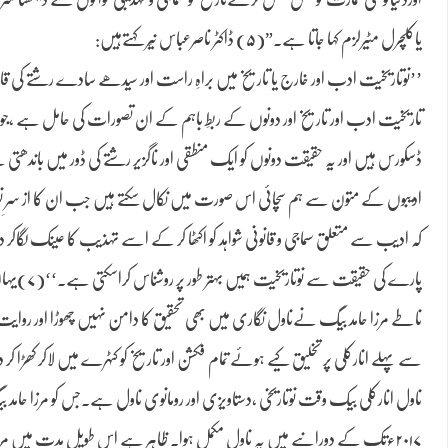
یاکلچرل مٹیرلزم کہا جاتا ہے۔”(۵) ڈاکٹر ناصرعباس نیّر کہتےہیں:
’’نوتاریخیت ادب اور خارج یا تاریخ میں براہِ راست اور سیدھے سادے رشتے کی ق
تاریخیت ادب اور تاریخ اور دونوں کے ربطِ باہم کے ان تصورات کی حامل ہے ،جو 
ڈسکورس ہیں اور یہ حقیقت دونوں کو ایک منطقی اور ناگزیر رشتے کی ڈور میں باندھتی 
ادیبوں کے متون سے ہم سچائی اس صورت میں نکال سکتے ہیں جب ان کا از سرِ نو ، نو 
کہ ادیب سے متعلق سماجی و قانونی شواہد کو اکٹھا کر کے اسے تہذیب کا عینک لگاک
پارے کی ح
ناطے مرزا حامد بیگ نےناول نگاری میں بھی تحقیق کا دامن نہیں چھوڑا اور روایت 
سے پہلے انارکلی پر تخلیق کیے ہوئے تمام فکشن اور تاریخ کو کٹہرے میں لاکر کھڑا کر د
۲۰۱۷ءتک کے دورانیے میں یہ ناول مکمل ہوا۔ ظاہر ہے اس طویل مدت م