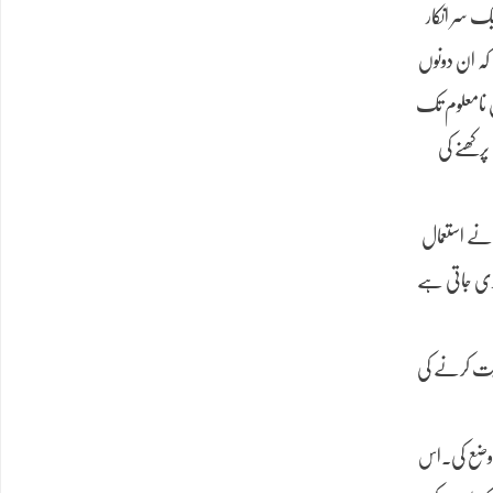
ک سر انکار
 کہ ان دونوں
س نامعلوم تک
رکھنے کی
 نے استعمال
ت دی جاتی ہے
ثابت کرنے کی
اتاہے۔یہ اصطلاح ایک امریکی مفکر،ادبی مؤرخ اورنقاداسٹیفن گرین بلاٹ(Stephen Greenblatt)نےوضع کی۔اس