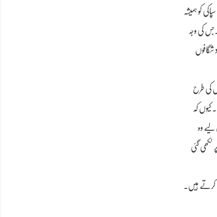
اکی کو ہمیشہ
۔جس کی وجہ
 شگافوں
ں کی طرح
کیوں کہ
 لیے وہ
 لکھی گئی
 میں تخیل کو بھی شامل کرتے ہیں۔