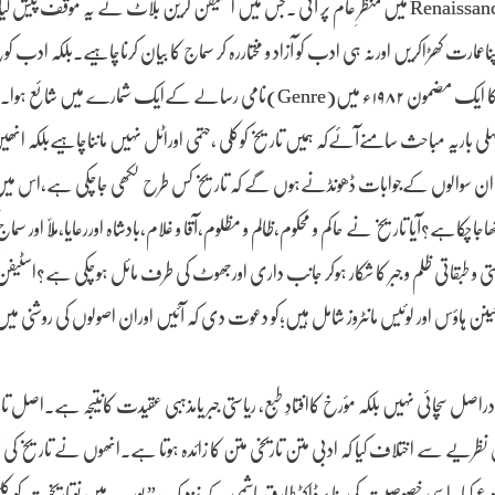
کی مشہورکتاب”Renaissance Self fashioning: from more to shekspeare”۱۹۸۰؁ میں منظرِ عام پر آئی ۔جس میں اسٹیفن گرین بلاٹ نے یہ موق
عمارت کھڑاکریں اورنہ ہی ادب کو آزاد و مختاررہ کر سماج کا بیان کرناچاہیے۔بلکہ ادب 
تک پہنچنےکےلیےدیگرسماجی و تہذیبی ثبوتوں کاسہارالیناچاہیے۔اسٹیفن گرین بلاٹ کا ایک مضمون ۱۹۸۲ء میں(Genre)نامی رسالے کےایک شمار
باریہ مباحث سامنےآئےکہ ہمیں تاریخ کوکُلی ،حتمی اوراٹل نہیں مانناچاہیےبلکہ انھی
ں ان سوالوں کےجوابات ڈھونڈنےہوں گے کہ تاریخ کس طرح لکھی جاچکی ہے،اس می
کاہے؟آیا تاریخ نے حاکم و محکوم،ظالم و مظلوم،آقا و غلام،بادشاہ اوررعایا،مُلّا اور سما
تی و طبقاتی ظلم و جبر کا شکار ہوکر جانب داری اورجھوٹ کی طرف مائل ہوچکی ہے؟اسٹیف
ہاؤس اور لوئیس مانٹروز شامل ہیں؛کو دعوت دی کہ آئیں اوران اصولوں کی روشنی میں
راصل سچائی نہیں بلکہ مؤرخ کاافتادِ طبع، ریاستی جبر یامذہبی عقیدت کانتیجہ ہے۔اصل تا
یے سے اختلاف کیا کہ ادبی متن تاریخی متن کا زائدہ ہوتا ہے۔انھوں نے تاریخ کی 
شروع کیا۔اسی خصوصیت کی بنا پرڈاکٹرطارق ہاشمی کےنزدیک ” یورپ میں نوتاریخیت کو 