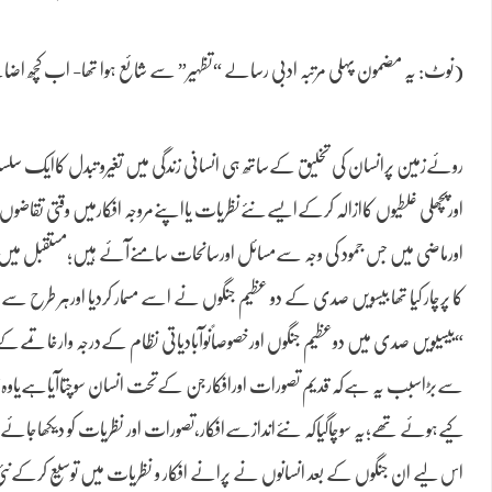
(نوٹ: یہ مضمون پہلی مرتبہ ادبی رسالے “تظہیر” سے شائع ہوا تھا- اب کچھ اضا
روئےزمین پرانسان کی تخلیق کےساتھ ہی انسانی زندگی میں تغیرو تبدل کاایک سلس
اورپچھلی غلطیوں کاازالہ کرکےایسےنئےنظریات یااپنےمروجہ افکارمیں وقتی تقاضو
اورماضی میں جس جمود کی وجہ سےمسائل اورسانحات سامنےآئے ہیں؛مستقبل میں ان
کا پرچار کیا تھا بیسویں صدی کے دو عظیم جنگوں نے اسے مسمار کردیا اورہر طرح
“بیسیویں صدی میں دوعظیم جنگوں اورخصوصاًنوآبادیاتی نظام کےدرجہ وارخاتمےکے
سےبڑاسبب یہ ہےکہ قدیم تصورات اورافکارجن کےتحت انسان سوچتاآیاہےیاوہ
کیےہوئے تھے؛یہ سوچاگیاکہ نئےاندازسےافکار،تصورات اور نظریات کو دیکھاجائے۔
اس لیے ان جنگوں کے بعد انسانوں نے پرانے افکار و نظریات میں توسیع کرکےنئی 