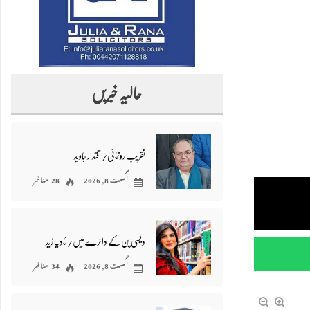
حالیہ خبریں
تقریب رونمائی/ اقتدار جاوید
اگست 8, 2026
28 مناظر
دیسی پن کے دائرے میں/ نادیہ زید
اگست 8, 2026
34 مناظر