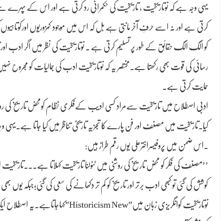
یہی وجہ ہے کہ نوتاریخیت ، تاریخیت کی حکمرانی رد کرتی ہے اور اس کے پہرے 
کرتی ہے اور نہ اسے حرفِ آخر مانتی ہے بل کہ اس میں موجود کمزوریوں اورکوتاہیوں 
کو الگ الگ حقائق کے طور پر تسلیم کرتی ہے ۔ نوتاریخیت کی نظر میں اگر ادب ا
رسائی کی قوت بھی رکھتا ہے۔مختصر یہ کہ نوتاریخیت ادب کی جمالیات کو مجروح ن
حمایت کرتی ہے۔
ادبی اصطلاح میں تاریخیت سےمراد کسی ادیب کےفکری نظام کومحض تاریخ کی روشنی م
کیا۔تاریخیت میں مصنف اور فن پارے کا تجزیہ تاریخی تناظر میں کیا جاتا ہے۔یہی 
۔اس ضمن میں پروفیسراخترعلی یوں رقم طراز ہیں:
’’مصنف کی فکر کو محض تاریخ کی روشنی میں ٹٹولنا تاریخیت کہلاتا ہے۔۔۔تاریخیت اد
کوشش کی گئی تو کبھی ادب برتر اور تاریخ کو کم تر دکھانے کی سعی کی گئی؛جبکہ یوں بھی 