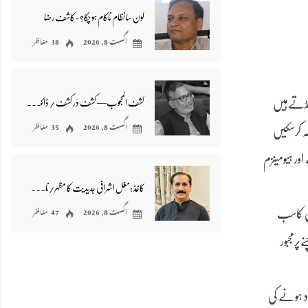
کون سا نظام ناکام ہو چکا؟-کاشف رضا
اگست 8, 2026
38 مناظر
ونڈتےہیں
کشف المحجوب— کشف دَر کشف / ڈاکٹر اظہر وحید
اگست 8, 2026
35 مناظر
ہ کرسکیں
ور ہیومینزم
کاغذ :مغل اشرافی جدیدیت کا مظہر/ناصر عباس نیّر
اگست 8, 2026
47 مناظر
دی کاسب
رمجبور
د ہونے کی