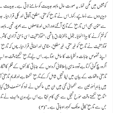
کوششوں میں مگن تھا۔یہ صورت حال مابعد جدیدیت کو سامنے لاتی ہے۔جدیدیت نے تاری
دبیزپردوں سے ڈھانپے رکھا۔اس نے تاریخ کوحتمی،مطلق،آفاقی اور کلّی قرار دیا۔ ج
سےمتون بھی اس تاریخ کےتابع آگئےجودراڑوں اورفاصلوں سےبھرپور تھی۔مابعدجدید
کوختم کرنے کا بیڑا اٹھایا۔بقولِ ڈاکٹرطارق ہاشمی :”نوتاریخیت اسی ذہنی آزادی کاثم
نوتاریخیت نے تاریخ کو غیر حتمی، غیر مطلق، مقامی اور اضافی قرار دیا۔ چوں 
اپنےمخصوص جذبات و نظریات کا حامل ہوتاہے۔اس لیےتاریخ لکھتےوقت وہ اپن
اگروہ سچ گوئی کرتاہےتووہ مذہبی یاعلاقائی گروہوں کے جذباتی کارکنوں کےظلم کاش
تاریخی واقعات کے بیان میں اپنا تخیل شامل کرکےتاریخ لکھتاہےاورقدیم تاریخی 
ہیں یا جبراًمؤرخین سے لکھوائی گئی ہیں جن میں حاکموں نے خود کو منصف پیش ک
جس سے تاریخ کافی حدتک کمزورہوجاتی ہے۔”(۳)