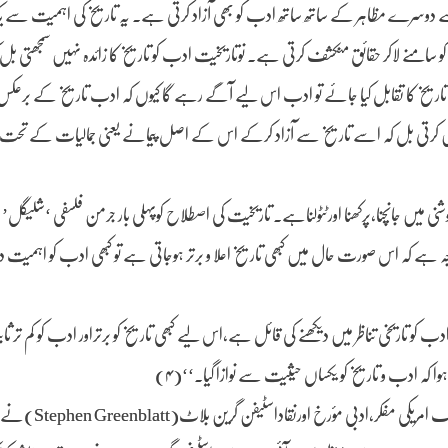
سے دوسرے مظاہر کے ساتھ ساتھ ادب کو بھی آزاد کرتی ہے۔ یہ تاریخ کی اہمیت سے ی
کو سامنے لاکر حقائق منکشف کرتی ہے۔ نوتاریخیت ادب کو تاریخ کا زائدہ نہیں سمجھتی بل
ور تاریخ کا تقابل کیا جائے تو ادب اس لیے آگے رہے گا کیوں کہ ادب تاریخ کے برعک
ہیں کرتی بل کہ اسے تاریخ سے آزاد کرکے اس کے اصل پیمانے یعنی جمالیات کے تحت پ
یں جانچنا،پرکھنا اورٹٹولناہے۔ تاریخیت کی اصطلاح کوپہلی بار جرمن فلسفی ‘شلیگل’
وجہ ہے کہ اس صورت حال میں کبھی تاریخ اعلا و برتر ہوجاتی ہے تو کبھی ادب کو اہمی
ب کو تاریخی تناظر میں دیکھنے کی قائل ہے،اس لیے کبھی تاریخ کو برتراور ادب کو کم تر 
ہوا کہ ادب و تاریخ کو یکساں حیثیت سے نوازا گیا۔‘‘(۴)
نوتاریخیت کوانگریزی زبان میں”Historicism New”کہاج