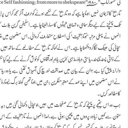
تاریخ کاترجمان نہیں ہوناچاہیے کہ وہ تاریخ کےلکھےہوئےکوحرفِ آخرسمجھ کراس پراپنا
انھوں نے پہلی مرتبہ’نوتاریخیت’ کی اصطلاح متعارف کروائی۔اس مضمون میں پہلی 
سچائی کی عینک لگاکردیکھناچاہیے۔اس نےکہاکہ تاریخ کےمطالعےکےساتھ ہمی
کےذاتی پسندناپسند،ریاستی دباؤ،مذہبی کٹرپن یاجبراورآقاؤں کوخوش کرنےکےلیےکیالکھاجاچ
دارانہ پیش کیا ہے ؟ان کے بیان میں صداقت اور سچ کی آمیزش کتنی ہے یا وہ ریاس
نےاس مضمون میں اپنےعہدکےمعتبرمفکرین ؛جن میں جوناتھن گولڈ برگ،لیونارڈ ٹینن 
کامطالعہ کریں۔
جب وہ اس نتیجے پرپہنچے کہ تاریخ کےصفحات میں ہمیں جوسچائی دکھائی گئی ہیں ؛یہ د
متون سےکہیں زیادہ پردوں میں چھپی ہوئی ہے،لہذا انھوں نے تاریخیت کے اس نظر
اوردقیانوسی عمارت کوتہس نہس کرکےتاریخ کو سماجی و تہذیبی حوالوں سے دیکھنا 