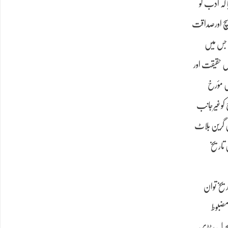
ف پیش کیا کہ ادب کو
کوسچ اورصداقت
ے میں شائع ہوا۔ جس میں
ں حقیقت اور
ں مؤرخ
ج کوغیرجانب
ن گرین بلاٹ
 تاریخ
ریخ توان
مضبوط
کلچرل سٹڈی