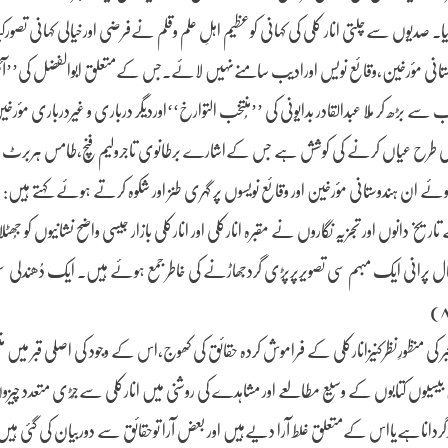
۔ صدیوں سےچلتی انار کلی کی کہانی کوعظیم اہلِ علم وقلم نےفرضی اورخیالی کہانی تصورکیا
۱۵۹ء سےلےکرموجودہ دورتک ہندوستانی مؤرخین،وقائع نویس اورادیب سامنےنہیں لائے۔جس کےمتعلق ابوالفضل کی’’
 سے بڑھ کر مُلا عبدالقادر بدایونی کی ’’مُنتخب التوارخ‘‘اوردیگر درباری و غیردرباری مؤرخی
روشن کی طرح عیاں کرنے کی کوشش ہے جس کےاشارے برطانوی تاجرولیم فنچ،طامس ہربرٹ 
 ان ہندوستانی مؤرخین اور وقائع نویسوں پر گہری طنز اور شکوہ کرتے ہوئے کہتے ہیں:
خ دانوں اور تجزیہ نگاروں نے مقبرہ انارکلی اور انارکلی بازار جیسی واضح نشانیوں کو جُ
ے۔آج 8اکتوبر 1990ء کو ہم لگ بھگ چارسوسال پرانی ایک مبہم سی تصویرپرپڑی گردجھاڑنے کی خاطر جمع ہوئے ہیں۔ ایک دُھن
ی منظورِنظرکنیزانارکلی کے فراموش کردہ حقائق کی کھوج،اس کے وجود کی اصلی قبر میں من
سیوں کتابوں کے وسیع مطالعے اور مشاہدے کی روشنی میں انارکلی سےجُڑی متعدد چیزو
ردارگرداناہےیااس کےمتعلق غلط آرا دیےہیں اور بعض آرا توحقائق سے دوربیان کی گئی ہی