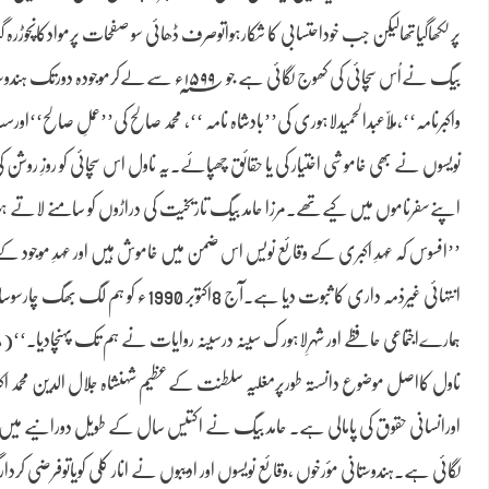
پرلکھاگیاتھالیکن جب خوداحتسابی کا شکارہواتوصرف ڈھائی سو صفحات پرموادکانچوڑرہ گیا
بیگ نےاُس سچائی کی کھوج لگائی ہے جو ۹؁
واکبرنامہ‘‘،مُلّاعبدالحمیدلاہوری کی’’بادشاہ نامہ ‘‘، محمد صالح کی’’عملِ صالح‘‘اورسب
نویسوں نے بھی خاموشی اختیار کی یا حقائق چھپائے۔یہ ناول اس سچائی کو روزِ 
اپنےسفرناموں میں کیےتھے۔مرزا حامد بیگ تاریخیت کی دراڑوں کو سامنے لاتے ہوئے
’’افسوس کہ عہدِ اکبری کے وقائع نویس اس ضمن میں خاموش ہیں اور عہدِ موجود کے تاری
انتہائی غیرذمہ داری کا ثبوت دیا ہ
ہمارےاجتماعی حافظے اور شہرِلاہور ک سینہ درسینہ روایات نے ہم تک پہنچادیا۔‘‘(۸)
ناول کااصل موضوع دانستہ طورپرمغلیہ سلطنت کےعظیم شہنشاہ جلال الدین محمد اکبر ک
اورانسانی حقوق کی پامالی ہے۔ حامد بیگ نے اکتیس سال کے طویل دورانیے میں بی
لگائی ہے۔ہندوستانی مؤرخوں ،وقائع نویسوں اور ادیبوں نے انار کلی کویاتوفرضی ک