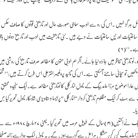
ائل ہر گِز نہیں ۔اس کی رو سے ادب سماجی صورتِ حال اور تاریخی قوتوں کا صاف عکس 
ساختیات اور پسِ ساختیات نے دیے ہیں ۔نئی تاریخیت میں ادب اور تاریخ دونوں باقاع
ہے۔‘‘(۶)
تاریخی تناظر میں جائزہ لیا جائے۔اگر ہم ادبی متون کا مطالعہ صرف تاریخ کی روشنی می
ر دیکھیں تو سچائی سامنے آسکتی ہے۔اس کی تائید پروفیسر اخترعلی اس طرح کرتے ہیں:’’ش
قیقت سے نوتاریخیت ہمیں بہتر طور پر روشناس کراسکتی ہے۔‘‘(۷)یہاں ہمارا موضوع مرزا حامد بیگ کے ناول انارکلی کا نوتاریخی مطالعہ ہے۔ایک س
سے ہٹ کر ایک مظلوم تاریخی کردار “انارکلی “پرایسا دستاویزی شاہکار ناول تحریر کیا
یا۔
یں مرزاحامد بیگ کن کن مشکل مراحل سےگزرےہوں گے۔یہ ناول ایک ہزارسےزائدصف