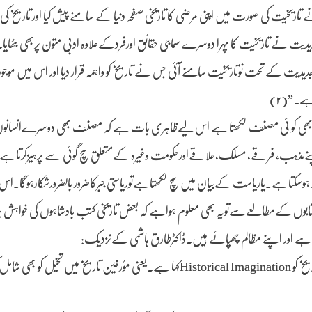
خیت کی صورت میں اپنی مرضی کا تاریخی صفحہ دنیا کے سامنے پیش کیا اور تاریخ کی سپ
دیدیت نے تاریخیت کا پہرا دوسرے سماجی حقائق اورفردکےعلاوہ ادبی متون پربھی بٹھایا
یت کے تحت نوتاریخیت سامنے آئی جس نے تاریخ کو واہمہ قرار دیا اور اس میں موجود
رہے۔”(۲)
کہ تاریخ بھی کو ئی مصنف لکھتا ہے اس لیےظاہری بات ہے کہ مصنف بھی دوسرےانسانو
ےمذہب، فرقے، مسلک،علاقےاورحکومت وغیرہ کےمتعلق سچ گوئی سے پرہیزکرتاہے۔ 
کار ہوسکتاہے۔یاریاست کےبیان میں سچ لکھتاہےتوریاستی جبرکاضرور بالضرورشکارہوگا۔اس
کتابوں کےمطالعےسےتویہ بھی معلوم ہواہے کہ بعض تاریخی کتب بادشاہوں کی خواہش پر
یا ہے اور اپنے مظالم چھپائے ہیں۔ڈاکٹرطارق ہاشمی کےنزدیک:
“تاریخ لکھتے وقت مؤرخ تخیل سے بھی کام لیتا ہےاس لیےہرن وائیٹ نے تاریخ کو Historical Imaginationکہا ہے۔یعنی مؤرخین تاریخ