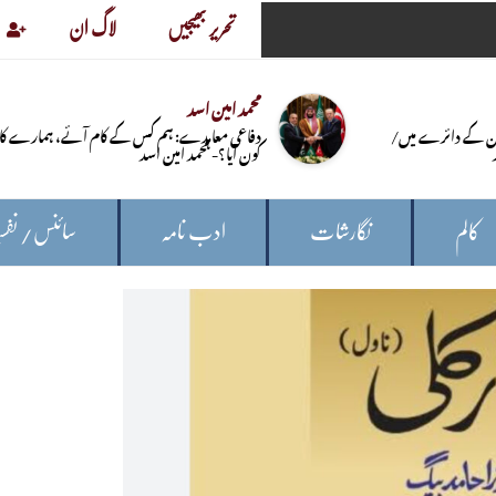
تحریر بھیجیں
لاگ ان
محمد امین اسد
ن کے دائرے میں/
دفاعی معاہدے: ہم کس کے کام آئے، ہمارے کا
کون آیا؟- محمد امین اسد
کالم
نگارشات
ادب نامہ
سائنس/ نفس