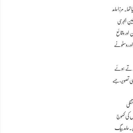
تھا۔ مرزاحامد
آئینِ اکبری
ن اور وقائع
اورروسٹونے
ھٹلاتے ہوئے
دلی سی تصویر،جسے
تقلی
ں کی کھوج
ں۔حامد بیگ