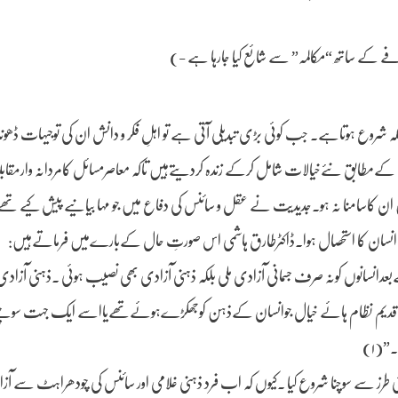
فے کے ساتھ “مکالمہ” سے شائع کیا جارہا ہے -)
لہ شروع ہوتاہے۔ جب کوئی بڑی تبدیلی آتی ہے تو اہلِ فکر و دانش ان کی توجیہات ڈھ
ں کےمطابق نئےخیالات شامل کرکے زندہ کردیتےہیں تاکہ معاصرمسائل کامردانہ وارمقابل
 کاسامنا نہ ہو۔جدیدیت نے عقل و سائنس کی دفاع میں جو مہا بیانیے پیش کیے تھے ا
 سے انسان کا استحصال ہوا۔ڈاکٹرطارق ہاشمی اس صورتِ حال کےبارےمیں فرماتےہیں:
بعدانسانوں کونہ صرف جسمانی آزادی ملی بلکہ ذہنی آزادی بھی نصیب ہوئی ۔ذہنی آزا
 قدیم نظام ہائے خیال جوانسان کےذہن کوجھکڑےہوئےتھےیااسے ایک جہت سوچنےپ
”(۱)
طرز سے سوچنا شروع کیا ۔کیوں کہ اب فرد ذہنی غلامی اور سائنس کی چودھراہٹ سے آزا