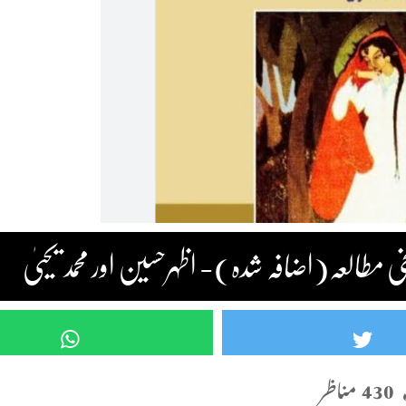
خی مطالعہ(اضافہ شدہ)- اظہرحسین اور محمد یحییٰ
430 مناظر