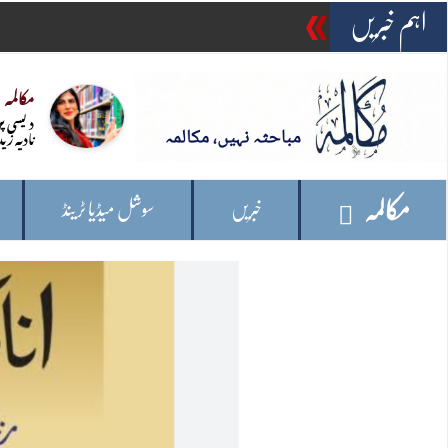
اہم خبریں
-
امریکہ: وائٹ ہاؤس کے قریب اہلکاروں پر
مکالمہ
دیسی پ
نادیہ زید
مکالمہ
خبریں
سوشل میڈیا ٹرینڈ