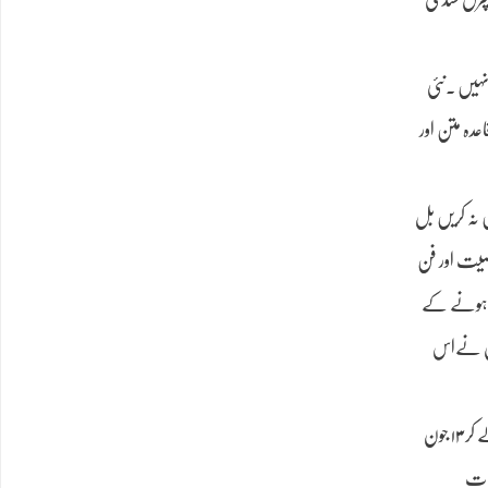
نہیں ۔نئی
دہ متن اور
ں نہ کریں بل
خصیت اور فن
نجیدہ محقق ہونے کے
 جس نےاس
ناول انارکلی بیک وقت نوتاریخی ،دستاویزی اور رومانوی ناول ہے۔جس کو مرزا حامد بیگ نےاِکتّیس(۳۱)سال کے طویل عرصہ میں تحریر کیا ۔یعنی ۲۷ مارچ ۱۹۸۷ء سے لے کر ۱۳ جون
حات