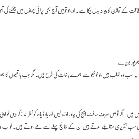
اقت کے توازن کا پیمانہ بدل چکا ہے۔ اور جو قومیں آج بھی پرانی چھاؤں میں بیٹھنے کی 
 بھرپور جزیرے
۔ یہ سب وہ خواب ہیں جو خوشبو سے بھرے باغات کی طرح ہیں۔ مگر جب ہاتھیوں کا جھنڈ
۔ اگر قومیں صرف سافٹ امیج کی چادر اوڑھ لیں اور ہارڈ پاور کو نظر انداز کر دیں تو ا
ہو۔ باقی سب تقریری مقابلے ہوتے ہیں جن کے نتائج پہلے سے طے ہوتے ہیں۔ خواب 
سل رہی ہے۔