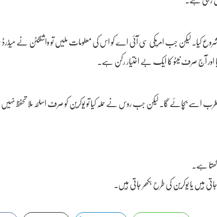
شروع کیا۔ لیکن جب امریکی سی آئی اے کو اس کی معلومات ملیں تو واشنگٹن نے میڈرڈ پر 
ھک گیا اور آج صرف نیٹو کا ایک بے اختیار رکن ہے۔
ہ مغرب اسے بچائے گا۔ لیکن جب روس نے حملہ کیا تو یوکرین کو صرف اسلحہ ملا تحفظ نہیں 
کھتا ہے۔
ی ہیں یا یوکرین کی طرح بکھر جاتی ہیں۔