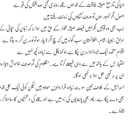
دنیا کی تاریخ ہمیشہ طاقت کے قدموں تلے روندی گئی صداقتوں کی قبر ہے
اصول اگر کمزور ہوں تو صرف کتابوں کی زینت بنتے ہیں
جب بھی دو قوتیں ٹکرائیں فیصلہ ہمیشہ تلوار کے حق میں ہوا نہ کہ زبان کی سچائی ک
عراق، لیبیا، شام، افغانستان سب گواہ ہیں کہ سچ اگر لاچار ہو تو نوحہ بن کر رہ جاتا ہے
اقوام متحدہ ایک ایسا ادارہ بن چکا ہے جو کٹھ پتلی سے زیادہ کچھ نہیں ہے
اختیار جس کے ہاتھ میں ہے وہی فیصلے کرتا ہے۔ مظلوم کی آہ صرف خاموش دیواروں
جن پر نہ کبھی عمل ہوا نہ کبھی ہوگا۔
اسرائیل کے خلاف تین سو سے زیادہ قراردادیں موجود ہیں لیکن کوئی ایک عملی قدم 
بھی دے چکا ہے، پھر بھی پابندیوں کی زد میں ہے اور حملے کی دھمکیوں کا سامنا کر
بیٹھا ہے۔