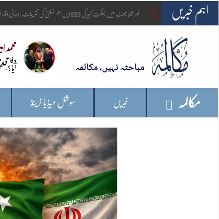
اہم خبریں
_
امریکہ: وائٹ ہاؤ
محمد ام
دفاعی 
آیا؟- مح
مکالمہ
خبریں
سوشل میڈیا ٹرینڈ