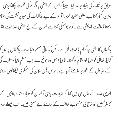
عراق پر شک کی بنیاد پر حملہ کیا۔ لیبیا کو اس کے ایٹمی پروگرام کی قیمت چکانا پ
ہنری کسنجر کہتا ہے ایٹمی ہتھیار کمزور اقوام کے لیے مذاکرات کی میز پر نشست کی ضمان
رکھنا ناعاقبت اندیشی ہے۔ نوم چومسکی کہتا ہے ایران کے لیے ایٹمی صلاحیت بقا 
پاکستان کا ایٹمی پروگرام باعث فخر ہے، لیکن کیا باقی مسلم دنیا صرف پاکستان پر 
گرایا، قذافی کو مٹایا اور شام کو کھنڈر بنا دیا؟ یہی وہ موقع ہے جب مسلم دنیا کو مغرب
کے متبادل کے طور پر سامنے آ رہا ہے۔ برکس پلس، چین کی عسکری ٹیکنالوجی، روس کی
امریکی صدر نے حال ہی میں کہا اگر ضرورت پڑی تو ایران کو دوبارہ نشانہ بنائیں گے
کانفرنسیں اور ترقیاتی منصوبے طاقت کے سامنے بے معنی ہیں۔ جب فیصلے ڈر