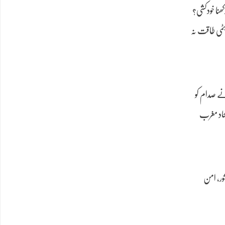
ھنا خودکشی؟
ایٹمی طاقت نہ
نے صدام کو
اتحاد مغرب
ور، امن