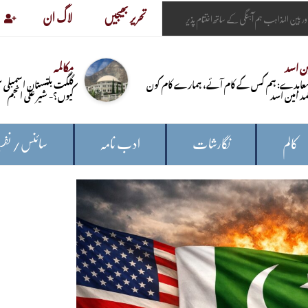
تحریر بھیجیں
لاگ ان
ین اسد
مکالمہ
معاہدے: ہم کس کے کام آئے، ہمارے کام کون
گلگت بلتستان اسمبل
مد امین اسد
کیوں؟- شیر علی انجم
کالم
نگارشات
ادب نامہ
سائنس/ نفس