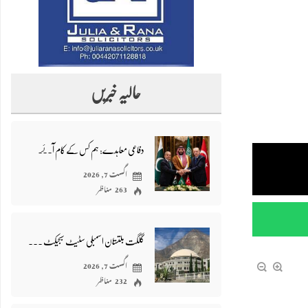
حالیہ خبریں
دفاعی معاہدے: ہم کس کے کام آئے، ہمارے کام کون آیا؟- محمد امین اسد
اگست 7, 2026
263 مناظر
گلگت بلتستان اسمبلی سٹیٹ سبجیکٹ رول سے خائف کیوں؟- شیر علی انجم
اگست 7, 2026
232 مناظر