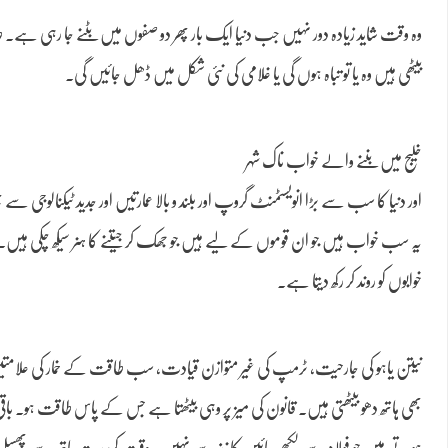
وہ وقت شاید زیادہ دور نہیں جب دنیا ایک بار پھر دو صفوں میں بٹنے جا رہی ہے۔ ط
بیٹھی ہیں وہ یا تو تباہ ہوں گی یا غلامی کی نئی شکل میں ڈھل جائیں گی۔
خلیج میں بننے والے خواب ناک شہر
اور دنیا کا سب سے بڑا انویسٹمنٹ گروپ اور بلند و بالا عمارتیں اور جدید ٹیکنالوجی سے
یہ سب خواب ہیں جو ان قوموں کے لیے ہیں جو جھک کر جیتنے کا ہنر سیکھ چکی ہیں
خوابوں کو روند کر رکھ دیتا ہے۔
نیتن یاہو کی جارحیت، ٹرمپ کی غیر متوازن قیادت، سب طاقت کے خمار کی علامتیں ہیں
بھی ہاتھ دھو بیٹھتی ہیں۔ قانون کی میز پر وہی بیٹھتا ہے جس کے پاس طاقت 
ہوتے ہیں جو فولاد سے لکھے جائیں کاغذ سے نہیں۔ وقت کی ریت ہاتھ سے پھ