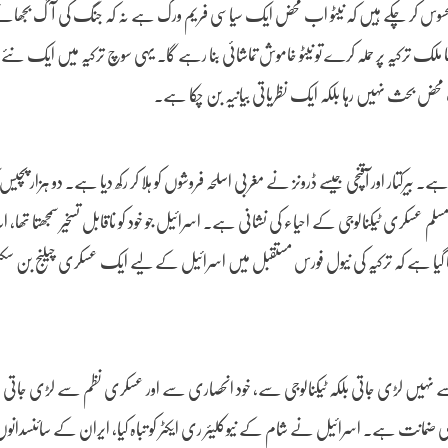
حسوس کر چکے ہیں کہ نیٹو اب محض ایک سیاسی فریم ورک ہے نہ کہ جنگ کی آگ بجھانے 
لک ترکیہ پر حملہ کرے تو نیٹو خاموش تماشائی بنا رہے گا۔ یہی سوچ ترکیہ میں ایک نئے س
 بحث نہیں رہا بلکہ ایک نظریاتی بیانیہ بن چکا ہے۔
چکا ہے۔ بیرکتار اور آقنچی جیسے ڈرونز نے مغربی اسلحہ فروشوں کو ہلا کر رکھ دیا ہے۔ دو ہزار پچی
سکری ٹیکنالوجی کے احیاء کی نشانی ہے۔ اسرائیل جو خود کو ناقابل تسخیر سمجھتا تھا، ا
کہا گیا ہے کہ ترکیہ کی نیول فورس مستقبل میں اسرائیل کے لیے ایک عسکری چیلنج بن 
ہیں لڑی جاتی بلکہ ٹیکنالوجی سے، خود انحصاری سے اور عسکری نظم سے لڑی جاتی 
مانت ہے۔ اسرائیل نے شام کے نیوکلیئر ری ایکٹر کو تباہ کیا، ایران کے سائنسدانوں ک