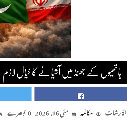
ہاتھیوں کے جھنڈ میں آشیانے کا خیال لازم
نگارشات
مکالمہ
مئی 16, 2026
0 تبصرے