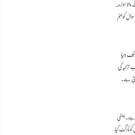
والا ادارہ۔
وال کو جنم
س تک دنیا
ب ترکیہ کی
سکتی ہے۔
ہے۔ ایٹمی
و ٹارگٹ کیا،