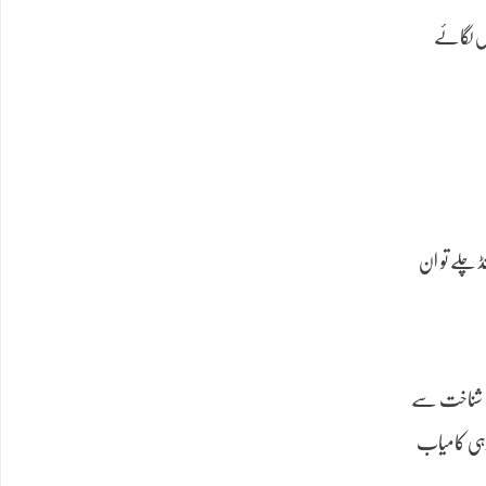
آس لگائے
 چلے تو ان
پنی شناخت سے
وہی کامیاب