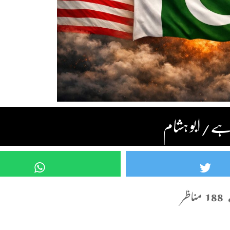
 ہے/ابو ہشام
188 مناظر