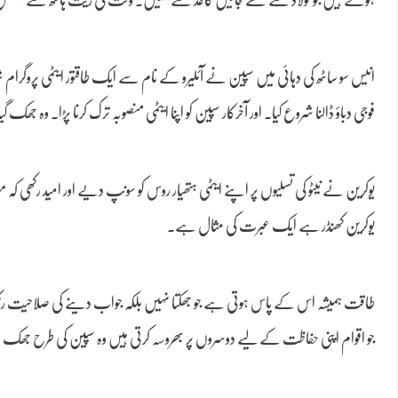
انیس سو ساٹھ کی دہائی میں سپین نے آئلیرو کے نام سے ایک طاقتور ایٹمی پروگرام 
فوجی دباؤ ڈالنا شروع کیا۔ اور آخرکار سپین کو اپنا ایٹمی منصوبہ ترک کرنا پڑا۔ وہ ج
یوکرین نے نیٹو کی تسلیوں پر اپنے ایٹمی ہتھیار روس کو سونپ دیے اور امید رکھی ک
یوکرین کھنڈر ہے ایک عبرت کی مثال ہے۔
طاقت ہمیشہ اس کے پاس ہوتی ہے جو جھکتا نہیں بلکہ جواب دینے کی صلاحیت ر
جو اقوام اپنی حفاظت کے لیے دوسروں پر بھروسہ کرتی ہیں وہ سپین کی طرح جھک جات