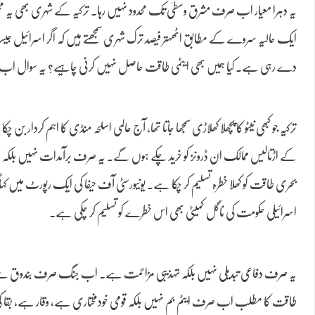
یہ دہرا معیار اب صرف مشرق وسطیٰ تک محدود نہیں رہا۔ ترکیہ کے شہری بھی یہ م
ایک حالیہ سروے کے مطابق اٹھہتر فیصد ترک شہری سمجھتے ہیں کہ اگر اسرائیل جیسا م
دے رہی ہے۔ کیا ہمیں بھی ایٹمی طاقت حاصل نہیں کرنی چاہیے؟ یہ سوال اب محض
ترکیہ جو کبھی نیٹو کا پچھلا کھلاڑی سمجھا جاتا تھا، آج عالمی اسلحہ منڈی کا اہم کردار بن 
کے اڑتالیس ممالک ان ڈرونز کو خرید چکے ہوں گے۔ یہ صرف برآمدات نہیں بلکہ مسلم ع
بحری طاقت کو کھلا خطرہ تسلیم کر چکا ہے۔ یونیورسٹی آف حیفا کی ایک رپورٹ میں 
اسرائیلی حکومت کی ناگل کمیٹی بھی اس خطرے کو تسلیم کر چکی ہے۔
یہ صرف دفاعی تبدیلی نہیں بلکہ تہذیبی مزاحمت ہے۔ اب جنگ صرف بندوق سے ن
طاقت کا مطلب اب صرف ایٹم بم نہیں بلکہ قومی خودمختاری ہے، وقار ہے، بقا کی ض