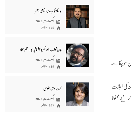
بدلتا پنجاب/رانا جی جعفر
اگست 7, 2026
175 مناظر
چڑیا خواب اور گھر (افسانچہ)- اظہر سجاد
اگست 7, 2026
ن ہو چکا ہے
125 مناظر
نہ کی اجازت
فلٹر/ مبشرہ علوی
اگست 6, 2026
ے نیچے محفوظ
207 مناظر