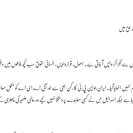
ے حق میں
 سے ٹکرا کر واپس آ جاتی ہے۔ اصول، قراردادیں، انسانی حقوق سب کچھ فائلوں میں دف
نہیں اٹھایا گیا۔ ایران جو این پی ٹی کا رکن بھی ہے اور آئی اے ای اے کو مکمل معائ
 رہا ہے جبکہ اسرائیل جس نے کسی معاہدے پر دستخط نہیں کیے وہ عالمی ضمیر کی چھتری ک