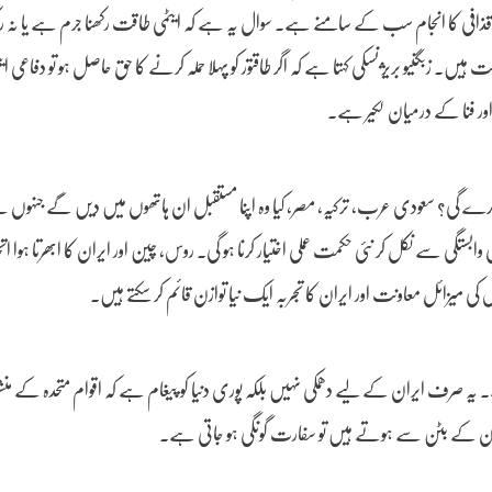
ڑی۔ قذافی کا انجام سب کے سامنے ہے۔ سوال یہ ہے کہ ایٹمی طاقت رکھنا جرم ہے یا نہ رک
ت ہیں۔ زبگنیو بریژنسکی کہتا ہے کہ اگر طاقتور کو پہلا حملہ کرنے کا حق حاصل ہو تو دفاعی 
اور فنا کے درمیان لکیر ہے۔
تکیہ کرے گی؟ سعودی عرب، ترکیہ، مصر، کیا وہ اپنا مستقبل ان ہاتھوں میں دیں گے جنہوں 
 کی وابستگی سے نکل کر نئی حکمت عملی اختیار کرنا ہو گی۔ روس، چین اور ایران کا ابھرتا ہوا 
 میزائل معاونت اور ایران کا تجربہ ایک نیا توازن قائم کر سکتے ہیں۔
۔ یہ صرف ایران کے لیے دھمکی نہیں بلکہ پوری دنیا کو پیغام ہے کہ اقوام متحدہ کے منش
ون کے بٹن سے ہوتے ہیں تو سفارت گونگی ہو جاتی ہے۔