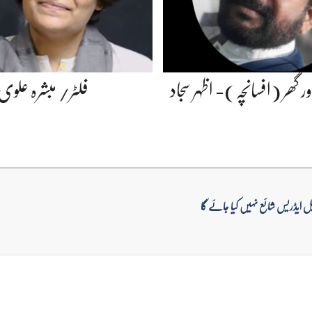
ر گھر (افسانچہ)- اظہر سجاد
فلٹر/ مبشرہ علوی
ل ایڈریس شائع نہیں کیا جائے گا