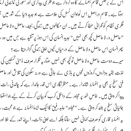
اس کے برعکس قاسم افسانے کا وہ کردار ہے جو فکری بیداری اور شعور کی نمائندگی کرتا 
ہوتا ہے۔ قاسم دراصل اس نوجوان نسل کی علامت ہے جو جدید دنیا کے شور میں ب
فکری نظام کو گہرائی عطا کرتے ہیں۔ ان مکالموں میں زندگی، نیند، حاصل و لاحاصل
”حاصل و ، لاحاصل کچھ بھی نہیں“ جدید انسان کی اس دوڑ پر تنقید ہے جس میں وہ 
پھر انسان اس حاصل و لاحاصل کے درمیاں کیوں اپنی زندگی گزار دیتا ہے؟
میرے دوست حاصل و لاحاصل تو کچھ بھی نہیں ہوتا،یہ تکرار صرف ذہنی تسکین کی خاطر 
لذت بقیہ ہزاروں،کروڑوں لمحوں پر بازی لے جاتی ہے ورنہ سکون کی تلاش اور حاصل ک
فنی سطح پر بھی یہ افسانہ شاندا ر ہے۔ منظر نگاری اس قدر جاندار ہے کہ چاندنی
پیدا کر دیتی ہیں۔ خاص طور پر مجاور کے داخلی کرب کو بیان کرنے کے لیے جو استعار
جمالیاتی سطح پر بلند کر دیتی ہے۔ ”مجاور“ عابد رفیق کا ایک ایسا افسانہ ہے جو محبت،
یہ افسانہ قاری کو صرف کہانی نہیں سناتا بلکہ اسے اپنی ذات، اپنے اندر کے خلا اور 
میں ایک منفرد اور فکری افسانہ نگار کے طور پر نمایاں کرتا ہے۔