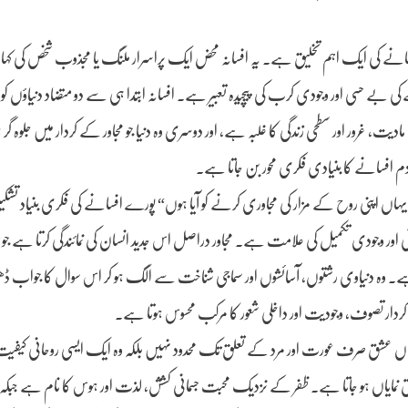
 افسانے کی ایک اہم تخلیق ہے۔ یہ افسانہ محض ایک پراسرار ملنگ یا مجذوب شخص کی کہان
 بے حسی اور وجودی کرب کی پیچیدہ تعبیر ہے۔ افسانہ ابتدا ہی سے دو متضاد دنیاؤں کو س
ادیت، غرور اور سطحی زندگی کا غلبہ ہے، اور دوسری وہ دنیا جو مجاور کے کردار میں جلوہ گ
 افسانے کا بنیادی فکری محور بن جاتا ہے۔
یہاں اپنی روح کے مزار کی مجاوری کرنے کو آیا ہوں“ پورے افسانے کی فکری بنیاد تشک
 اور وجودی تکمیل کی علامت ہے۔ مجاور دراصل اس جدید انسان کی نمائندگی کرتا ہے جو 
ے۔ وہ دنیاوی رشتوں، آسائشوں اور سماجی شناخت سے الگ ہو کر اس سوال کا جواب ڈھون
ردار تصوف، وجودیت اور داخلی شعور کا مرکب محسوس ہوتا ہے۔
اں عشق صرف عورت اور مرد کے تعلق تک محدود نہیں بلکہ وہ ایک ایسی روحانی کیفیت
رق نمایاں ہو جاتا ہے۔ ظفر کے نزدیک محبت جسمانی کشش، لذت اور ہوس کا نام ہے جبک