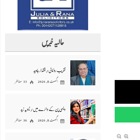
حالیہ خبریں
تقریب رونمائی/ اقتدار جاوید
اگست 8, 2026
33 مناظر
دیسی پن کے دائرے میں/ نادیہ زید
اگست 8, 2026
36 مناظر