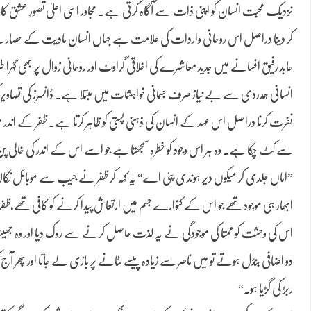
نزدیک محبت انسان کو اپنی ذات سے آگاہ کرتی ہے۔ مجاور اسی اعلیٰ تصورِ عشق کا نمائ
کر دینا دراصل اس روحانی واردات کی علامت ہے جہاں انسان مادیت کے حصار سے
عابد رفیق افسانے میں جدید معاشرے کی اخلاقی گراوٹ اور روحانی زوال پر بھی گہرا
انسانی ہمدردی سے بے نیاز صرف جسمانی خواہشات میں مبتلا ہے۔ ڈانسرز کی تصاویر کو
نفرت کرنا دراصل اس عہد کے انسان کی ذہنی پستی کو ظاہر کرتا ہے۔ ظفر کے اندر م
سے کٹ چکا ہے۔ وہ ہر اس وجود کو خطرہ سمجھتا ہے جو اسے اس کے اندر کی خالی پن
”اماں جلدی کر میکوں دیر ہوندی پئی اے“ یہ کہہ کر ظفر نے جیب سے موبائل نکالا 
ابھار ہی موجود تھے جو اس کے کنوارے جسم میں ارتعاش پیدا کرنے کو کافی تھے،ظفر ن
اس کی وحشت کو ممتا کی موجودگی نے یہ لذت حاصل کرنے سے روک دیا اور وہ جھینپ
دو اضافی بنڈل ہوتے تو میں ناصر سے زیادہ پیسے لٹانے پر بازی لے جاتا اور پھر آج 
ربڑ کی گڑیا ہو۔“