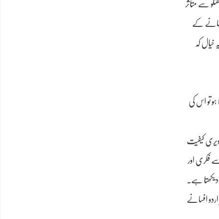
تگو سے متاثر
افسانے کے
 خیال کہ
ہو تو اس کی
صویری کیفیت
سے فکری اور
ر دیکھتا ہے۔
 اردو افسانے