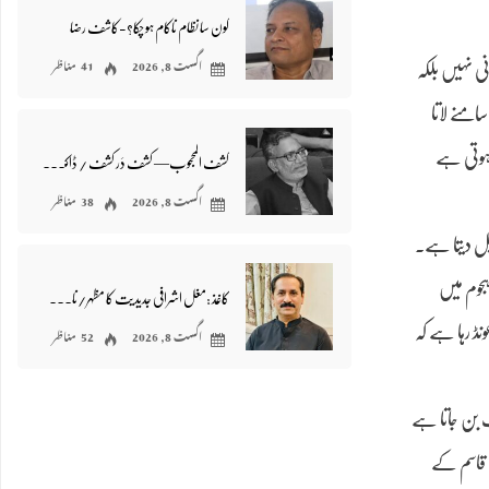
کون سا نظام ناکام ہو چکا؟-کاشف رضا
اگست 8, 2026
41 مناظر
ی نہیں بلکہ
امنے لاتا
ر ہوتی ہے
کشف المحجوب— کشف دَر کشف / ڈاکٹر اظہر وحید
اگست 8, 2026
38 مناظر
یل دیتا ہے۔
ہجوم میں
کاغذ :مغل اشرافی جدیدیت کا مظہر/ناصر عباس نیّر
اگست 8, 2026
52 مناظر
ڈ رہا ہے کہ
 بن جاتا ہے
ہ قاسم کے