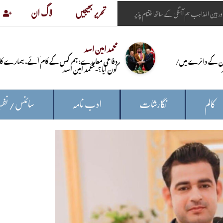
تحریر بھیجیں
لاگ ان
محمد امین اسد
ن کے دائرے میں/
دفاعی معاہدے: ہم کس کے کام آئے، ہمارے کا
کون آیا؟- محمد امین اسد
کالم
نگارشات
ادب نامہ
سائنس/ نفس