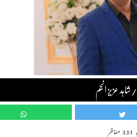
اہد عزیز انجم
331 مناظر