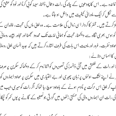
ندہ ہے۔ اس کا چودھویں کے چاند کی رات دھمال ڈالنا، سینہ کوبی کرنا اور خود کو عشق کی 
 نکل کر ایک ماورائی کیفیت میں داخل ہو جاتا ہے۔
 طنز کرتے ہیں۔ ظفر کا کردار اسی زوال کی علامت ہے۔ وہ اپنی ماں کی محبت، خاندان ک
 ہوس بھری نگاہ سے دیکھنا، محبت کو جسمانی لذت تک محدود سمجھنا اور مجاور جیسے روحانی
وجود نفرت، غرور اور مادیت اس بات کی طرف اشارہ کرتے ہیں کہ جدید انسان اپنی روحان
 کا احساس دلائے :
اور رات کے فنکشن میں آئی ڈانسرز کی تصویروں کو اتنا زوم کر کے دیکھا کہ سکرین پر 
ے اپنے خشک ہونٹوں پر زبان پھیری اور بے اختیاری میں سکرین پر موجود ابھاروں کو چوم
 کر اپنی اس حرکت پر نادم ہونے کے باوجود سوچ رہا تھا کہ اگر رات کو میری جیب م
کی رات ان ابھاروں والی کی مہکتی زلفوں میں گزرتی جو نصیبو کے گانے پر یوں کمر کو لچکا