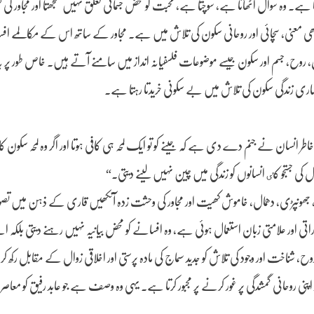
ہے۔ وہ سوال اٹھاتا ہے، سوچتا ہے، محبت کو محض جسمانی تعلق نہیں سمجھتا اور مجاور کی گف
ھی معنی، سچائی اور روحانی سکون کی تلاش میں ہے۔ مجاور کے ساتھ اس کے مکالمے 
، روح، جسم اور سکون جیسے موضوعات فلسفیانہ انداز میں سامنے آتے ہیں۔ خاص طور پر یہ
ساری زندگی سکون کی تلاش میں بے سکونی خریدتا رہتا ہے۔
انسان نے جنم دے دی ہے کہ جینے کو تو ایک لمحہ ہی کافی ہوتا اور اگر وہ لمحہ سکون کا 
ی جستجو کٸ انسانوں کو زندگی میں چین نہیں لینے دیتی۔“
 رات، جھونپڑی، دھمال، خاموش کھیت اور مجاور کی وحشت زدہ آنکھیں قاری کے ذہن میں ت
اتی اور علامتی زبان استعمال ہوئی ہے، وہ افسانے کو محض بیانیہ نہیں رہنے دیتی بلکہ ا
 روح، شناخت اور وجود کی تلاش کو جدید سماج کی مادہ پرستی اور اخلاقی زوال کے مقابل رکھ ک
اپنی روحانی گمشدگی پر غور کرنے پر مجبور کرتا ہے۔ یہی وہ وصف ہے جو عابد رفیق کو معاصر