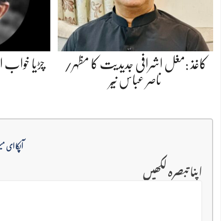
کاغذ :مغل اشرافی جدیدیت کا مظہر/
چڑیا خواب او
ناصر عباس نیّر
آپکا ای می
اپنا تبصرہ لکھیں