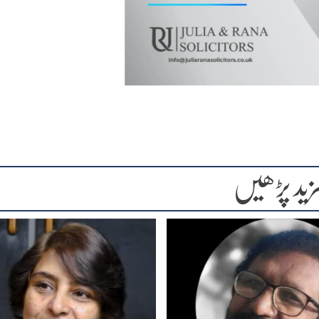
زید پڑھیں