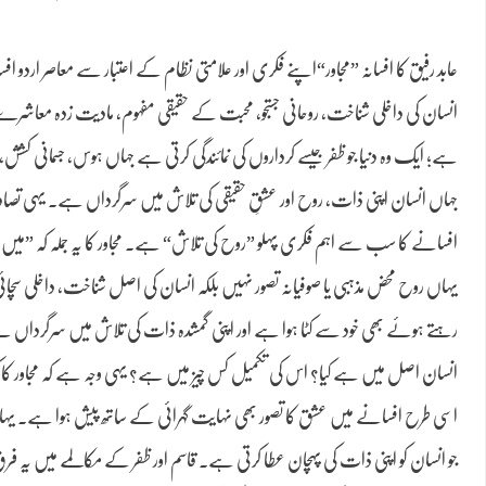
عابد رفیق کا افسانہ ”مجاور“اپنے فکری اور علامتی نظام کے اعتبار سے معاصر اردو
انسان کی داخلی شناخت، روحانی جستجو، محبت کے حقیقی مفہوم، مادیت زدہ معاشرے کی
ہے؛ ایک وہ دنیا جو ظفر جیسے کرداروں کی نمائندگی کرتی ہے جہاں ہوس، جسمانی کشش، م
جہاں انسان اپنی ذات، روح اور عشقِ حقیقی کی تلاش میں سرگرداں ہے۔ یہی تصادم
افسانے کا سب سے اہم فکری پہلو ”روح کی تلاش“ ہے۔ مجاور کا یہ جملہ کہ ”میں 
یہاں روح محض مذہبی یا صوفیانہ تصور نہیں بلکہ انسان کی اصل شناخت، داخلی سچائی
رہتے ہوئے بھی خود سے کٹا ہوا ہے اور اپنی گمشدہ ذات کی تلاش میں سرگرداں ہ
انسان اصل میں ہے کیا؟ اس کی تکمیل کس چیز میں ہے؟ یہی وجہ ہے کہ مجاور کا ک
اسی طرح افسانے میں عشق کا تصور بھی نہایت گہرائی کے ساتھ پیش ہوا ہے۔ یہ
جو انسان کو اپنی ذات کی پہچان عطا کرتی ہے۔ قاسم اور ظفر کے مکالمے میں یہ ف