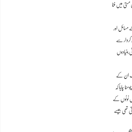
مستی میں فنا
ے مسائل اور
 کردار سے
ی بنیادوں
صرف ان کے
نا چاہا کہ
یں نوٹوں کے
تی تھی جیسے