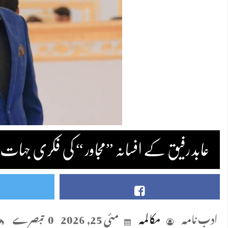
عابد رفیق کے افسانہ ”مجاور “ کی فکری جہات/ش
ادب نامہ
مکالمہ
مئی 25, 2026
0 تبصرے