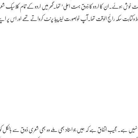
بہت خوش ہوئے۔ان کا اردو کا ذوق بہت اعلی’ تھا۔گھر میں اردو کے تمام کلاسیک شعر
 کتابت سکہ رائج الوقت تھا۔آپ خوبصورت لیٹر پیڈ پرنٹ کرواتے تھے اور اس پر اپن
پی نہیں ہے۔عجیب اتفاق ہے کہ ہمیں جو استاد بھی ملے وہ بھی شعری ذوق سے بالکل