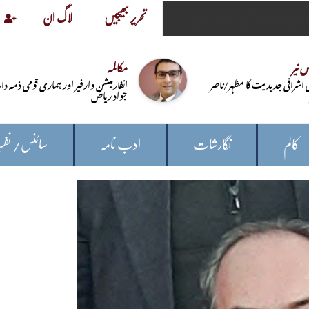
تحریر بھیجیں
لاگ ان
 نیر
مکالمہ
 اشرافی جدیدیت کا مظہر/ناصر
انفارمیشن وارفیر اور ہماری قومی ذمہ دار
جواد ریاض
کالم
نگارشات
ادب نامہ
سائنس/ نفس