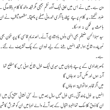
ون ہے۔میں نے اس میں اپنی ایک آدھ نظم بھیجی مگر قبلہ والد کا کلام باقاعدگ
ضرور لکھتے۔یہ کلام پرچے پہلے یا آخری اندرونی صفحے پر چھپتا۔مقصود ثاقب نے ان 
باعث یہ ممکن نہ ہو سکا۔
سید سبط الحسن ضیغم بھی انہی دنوں بادشاہ پور آئے۔احمد ندیم قاسمی کا پرچہ فن
نمبر پندرہ شائع ہوا۔قبلہ انہیں ملنے کے لیے خود ان کے چک تشریف لے گئے۔سی
ہے۔
ناصر بغدادی کے پرچے بادبان میں میری ایک غزل شائع ہوئی جس کا مطلع تھا
آئنہ ہوں اور عکسِ آئنہ ہو جاؤں گا
میں اگر ظاہر ہوا تو لاپتہ ہو جاؤں گا
انہیں یہ غزل پسند آئی۔یہی غزل تیس سال بعد میں نے سخن نشانی عشق کی میں اس
ان کا ذوق کلاسک تھا البتہ اقبال کے بعد آنے والے ادبا میں ان کو شورش کاشمیری