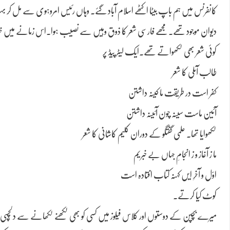
کانفرنس میں ہم باپ بیٹا اکٹھے اسلام آباد گئے۔ وہاں رئیس امروہوی سے مل کر 
دیوان موجود تھے۔مجھے فارسی شعر کا ذوق وہیں سے نصیب ہوا۔اس زمانے میں خط و
کوئی شعر بھی لکھواتے تھے۔ایک لیٹر پیڈ پر
طالب آملی کا شعر
کفر است در طریقت ما کینہ داشتن
آئین ماست سینہ چون آئینہ داشتن
لکھوایا تھا۔ علمی گفتگو کے دوران کلیم کاشانی کا شعر
ما ز آغاز و ز انجامِ جہاں بے خبریم
اوّل و آخرِ ایں کہنہ کتاب افتادہ است
کوٹ کیا کرتے۔
میرے بچپن کے دوستوں اور کلاس فیلوز میں کسی کو بھی لکھنے لکھانے سے دلچس