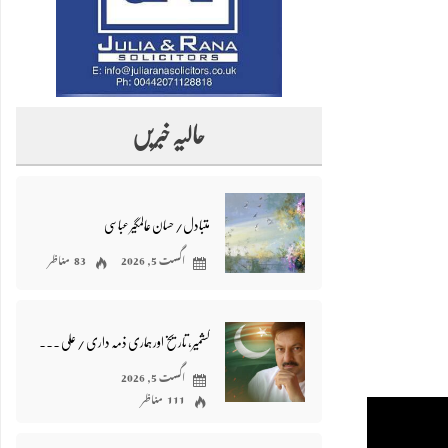
حالیہ خبریں
متبادل/ حسان عالمگیر عباسی
اگست 5, 2026
83 مناظر
کشمیر، تاریخ اور ہماری ذمہ داری / علی عباس کاظمی
اگست 5, 2026
111 مناظر