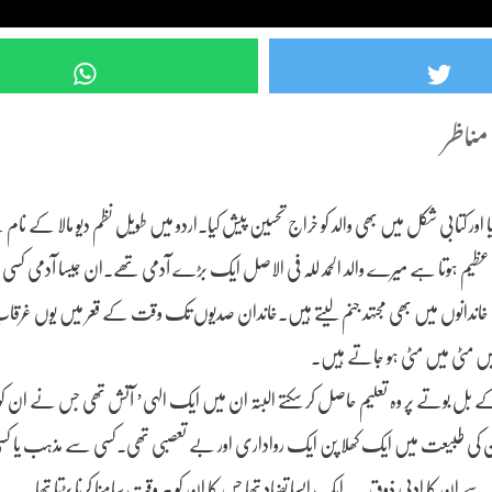
 کتابی شکل میں بھی والد کو خراج تحسین پیش کیا۔اردو میں طویل نظم دیو مالا کے نام
عظیم ہوتا ہے میرے والد الحمد للہ فی الاصل ایک بڑے آدمی تھے۔ان جیسا آدمی کسی 
ہی خاندانوں میں بھی مجتہد جنم لیتے ہیں۔خاندان صدیوں تک وقت کے قعر میں یوں غر
وہیں مٹی میں مٹی ہو جاتے ہیں۔
ے بل بوتے پر وہ تعلیم حاصل کر سکتے البتہ ان میں ایک الہی’ آتش تھی جس نے ان کو 
گر ان کی طبیعت میں ایک کھلا پن ایک رواداری اور بے تعصبی تھی۔کسی سے مذہب یا کسی 
 سے ان کا ادبی ذوق۔یہ ایک ایسا تضاد تھا جس کا ان کو ہر وقت سامنا کرنا پڑتا تھا۔