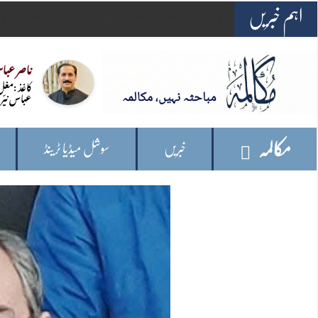
اہم خبریں
-
امریکہ: وائٹ ہاؤس کے قریب اہلکاروں پر فائرنگ کرنیوا
ناصر عباس
کاغذ :مغل
عباس نیّر
مکالمہ
خبریں
سوشل میڈیا ٹرینڈ