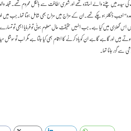
 سیدھ میں چلنے والے اساتذہ تھے اور شعری لطافت سے بالکل محروم تھے۔ قبلہ والد 
عدہ“ ادیب ڈئکلئر ہو چکے تھے۔ان کے مزاج میں مزاح بھی شامل ہوتا تھا۔جب میں اپن
یں اس گھٹڑی میں کیا ہے۔جب انہیں حقیقتِ حال معلوم ہوئی تو فرمایا ابھی تو تمہارے و
 ہیں اور گاہے گاہے ان کو یاد کرنے کا اہتمام بھی کیا جاتا ہے مگر اب تو سوشل می
وشی سے گزر جانا تھا۔