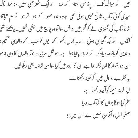
میں نے میٹرک تک اپنے کسی استاد کے منہ سے ایک شعر بھی نہیں سنا تھا۔ناک کی
میری کوئی کتاب شائع نہیں ہوئی تھی البتہ والدہ حضور کے ہوتے ہوئے ہم ”باقا
شدہ کتاب کی گھٹڑی لے کر گھر میں داخل ہوا تو وہ پورچ میں بیٹھی تھیں۔پوچھنے لگ
کتابوں نے جگہ گھیری ہوئی ہے یہ کہاں رکھو گے۔یوں تو سب کے والدین عظیم ہوتے
والدین کو باقاعدہ یاد کرنے طریقہ اپنایا ہوا ہے۔سوشل میڈیا نہ ہوتا والدین کا دن خام
جن دو اشعار کا اوپر ذکر ہوا ہے ان کا اردو میں کیا ہوا میرا ترجمہ بھی دیکھ لیں
یہ کفر ہے جو دل میں اگر کینہ رکھنا ہے
اپنا طریقہ سینے کو آئینہ رکھنا ہے
علم کیا ہوگا جہاں کا، زکتابِ دنیا
صفحہِ اول و آخر ہی نہیں ہے اس میں!!