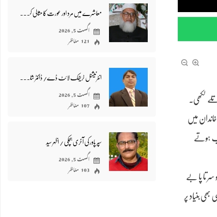
معاشرے میں مرد اور عورت کا مثالی کردار/ محمد کوکب جمیل ہاشمی
اگست 5, 2026
121 مناظر
انٹرنیشنل ٹریفک لائٹ ڈے/ ڈاکٹر شاہد ایم شاہد
اگست 5, 2026
 تلے لکھی۔
107 مناظر
خاندان میں
قاب ہوتے
سپر پاور کی آخری ہچکی / اظہر سید
اگست 5, 2026
103 مناظر
سر تا پا بے
بھی بنیاد پر