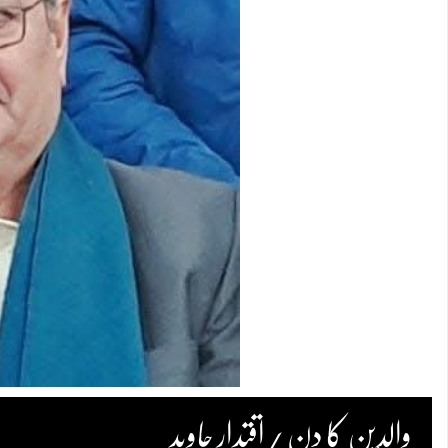
والدین کا دن /اقتدار جاوید