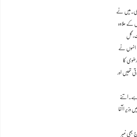
م تھی۔میں نے
اس کے علاوہ
یت، گل
ں انہوں نے
 رضوی کا
تی تھیں اور
 ہے۔اتنے
وزیر ا آغا
 بھی نمبر