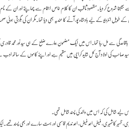
ی سے بھیجنا شروع کر دیا۔مقصود ثاقب ان کا کلام خاص اہتمام سے چھاپتے اور ان کے 
کے طویل انٹرویو کے لیے بادشاہ پور آنے کا عندیہ بھی دیا تھا۔مگر ان کی بگڑتی ہوئی 
ون بھی باقاعدگی سے مل رہا تھا۔اس میں ایک مضمون ہمارے ضلع کے ہی سید نور محمد قا
د صاحب کی اولاد آج کل شاید کراچی میں مقیم ہے اور اپنے کاموں کے ساتھ ادب سے
 لیے شامل کی کہ اس میں والد کی پسند شامل تھی۔
، ظہیر کاشمیری، فیض احمد فیض، احمد ندیم قاسمی اور بہت سارے اور بھی پسند تھے۔ای