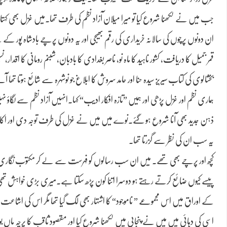
جب میں نے لکھنا شروع کیا تو میرا میلان آزاد نظم کی طرف تھا۔میں غزل بھی کہتا 
ان دونوں پرچوں کی سالانہ خریداری کی رقم بھیجی اور یہ دونوں پرچے بادشاہ پور ک
قمر جمیل کا دریافت، کشور ناہید کا ماہ نو، ناصر بغدادی کا بادبان، شبنم رومانی کا اق
بخشالوی کی کتاب سیریز سیدہ حنا اور حامد سروش کا ابلاغ جو نوشہرہ سے شائع ہ
ہماری نظم اور غزل پڑھی اور ہمیں ”تازہ افکار ادیب“ کہا۔انہیں آزاد نظم سے لگاؤ نہ
ذہن جدید بھی آنا شروع ہو گئے۔نوے میں میں نے غزل کی طرف توجہ دی اور اکادمی
یہ سب ان کی نظر سے گزرتا تھا۔
کچھ اور پرچے بھی تھے۔ میں ان سب رسالوں کو فہرست سے لے کر مکتوب نگاری
پیسے کیوں ضائع کرتے رہتے ہو دوسرا اتنا کون پڑھ سکتا ہے۔میری بڑی خواہش تھی کہ
کے اوراق میں اس مجموعے ” ناموجود“ کا اشتہار بھی لگ گیا تھا مگر اس کی اشاعت ا
اسی کی دہائی میں میں نے پنجابی میں لکھنا شروع کیا اور مقصود ثاقب کا پرچہ ماں بولی 