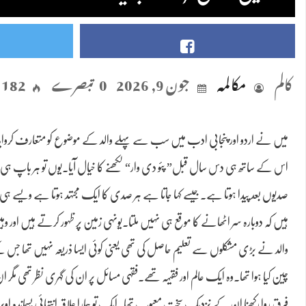
کالم
مکالمہ
جون 9, 2026
0 تبصرے
182 مناظر
میں نے اردو اور پنجابی ادب میں سب سے پہلے والد کے موضوع کو متعارف کروایا اور
اس کے ساتھ ہی دس سال قبل” پئو دی وار“ لکھنے کا خیال آیا۔یوں تو ہر باپ ہی 
صدیوں بعد پیدا ہوتا ہے۔جیسے کہا جاتا ہے ہر صدی کا ایک مجتہد ہوتا ہے ویسے 
ہیں کہ دوبارہ سر اٹھانے کا موقع ہی نہیں ملتا۔یونہی زمین پر ظہور کرتے ہیں اور 
والد نے بڑی مشکلوں سے تعلیم حاصل کی تھی یعنی کوئی ایسا ذریعہ نہیں تھا جس ک
چین کیا ہوا تھا۔وہ ایک عالم اور فقیہہ تھے۔فقہی مسائل پر ان کی گہری نظر تھی م
فرق روا رکھنا ان کے نزدیک سخت معیوب تھا۔ایک تو ہمارا علاقہ انتہائی پسماندہ اوپر