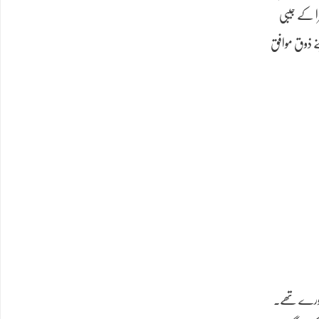
ا کے جیبی
ے ذوق موافق
 کورے تھے۔