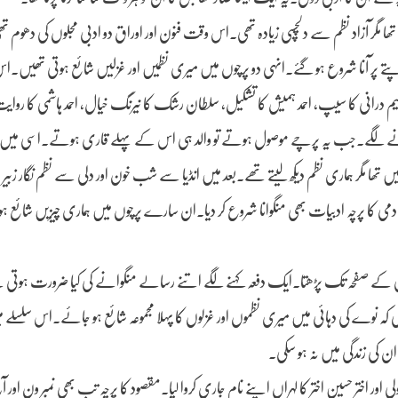
تھا مگر آزاد نظم سے دلچسپی زیادہ تھی۔اس وقت فنون اور اوراق دو ادبی مجلوں کی دھو
ے پتے پر آنا شروع ہو گئے۔انہی دو پرچوں میں میری نظمیں اور غزلیں شائع ہوتی تھیں۔
دار، نسیم درانی کا سیپ، احمد ہمیش کا تشکیل، سلطان رشک کا نیرنگ خیال، احمد ہاشمی کا روا
وتا تھا آنے لگے۔جب یہ پرچے موصول ہوتے تو والد ہی اس کے پہلے قاری ہوتے۔اسی می
یں تھا مگر ہماری نظم دیکھ لیتے تھے۔بعد میں انڈیا سے شب خون اور دلی سے نظم نگار زبیر
 کا پرچہ ادبیات بھی منگوانا شروع کر دیا۔ان سارے پرچوں میں ہماری چیزیں شائع ہو
 کے صفحہ تک پڑھتا۔ایک دفعہ کہنے لگے اتنے رسالے منگوانے کی کیا ضرورت ہوتی
 نوے کی دہائی میں میری نظموں اور غزلوں کا پہلا مجموعہ شائع ہو جائے۔اس سلسلے میں 
ن کی زندگی میں نہ ہو سکی۔
اور اختر حسین اختر کا لہراں اپنے نام جاری کروا لیا۔مقصود کا پرچہ تب بھی نمبر ون اور آج