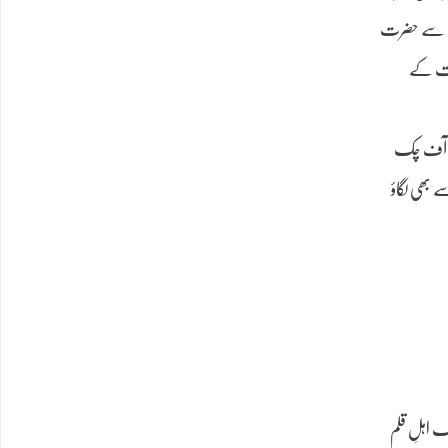
نام سے حضرت
صحت کے
دری آف چک
 بھی لگاؤ
ک اہلِ قلم