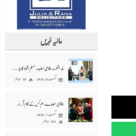
حالیہ خبریں
مکہ المکرمہ دفاعی معاہدہ : مسلم اتحاد کا نیا باب یا فرقہ وارانہ تقسیم کا خطرہ؟-شیر علی انجم
اگست 8, 2026
38 مناظر
دفاعی معاہدے: ہم کس کے کام آئے، ہمارے کام کون آیا؟- محمد امین اسد
اگست 7, 2026
263 مناظر