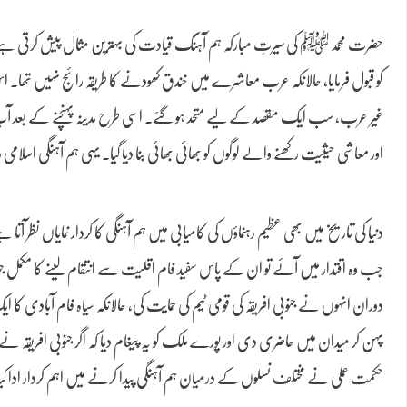
حضرت محمد ﷺ کی سیرتِ مبارکہ ہم آہنگ قیادت کی بہترین مثال پیش کرتی ہے۔ 
کو قبول فرمایا، حالانکہ عرب معاشرے میں خندق کھودنے کا طریقہ رائج نہیں تھا
غیر عرب، سب ایک مقصد کے لیے متحد ہو گئے۔ اسی طرح مدینہ پہنچنے کے بعد 
اور معاشی حیثیت رکھنے والے لوگوں کو بھائی بھائی بنا دیا گیا۔ یہی ہم آہنگی اسلام
دنیا کی تاریخ میں بھی عظیم رہنماؤں کی کامیابی میں ہم آہنگی کا کردار نمایاں نظر آ
دوران انہوں نے جنوبی افریقہ کی قومی ٹیم کی حمایت کی، حالانکہ سیاہ فام آبادی کا ای
پہن کر میدان میں حاضری دی اور پورے ملک کو یہ پیغام دیا کہ اگر جنوبی افریقہ ن
حکمت عملی نے مختلف نسلوں کے درمیان ہم آہنگی پیدا کرنے میں اہم کردار ادا کی