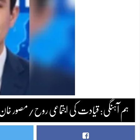
ہم آہنگی: قیادت کی اجتماعی روح/مصور خان