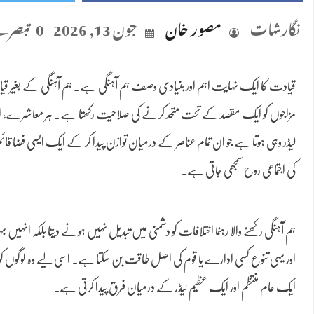
نگارشات
مصور خان
جون 13, 2026
0 تبصرے
قیادت کا ایک نہایت اہم اور بنیادی وصف ہم آہنگی ہے۔ ہم آہنگی کے بغیر قیادت م
مزاجوں کو ایک مقصد کے تحت متحد کرنے کی صلاحیت رکھتا ہے۔ ہر معاشرے، ادارے
لیڈر وہی ہوتا ہے جو ان تمام عناصر کے درمیان توازن پیدا کر کے ایک ایسی فض
کی اجتماعی روح سمجھی جاتی ہے۔
ہم آہنگی رکھنے والا رہنما اختلافات کو دشمنی میں تبدیل نہیں ہونے دیتا بلکہ انہیں 
اور یہی تنوع کسی ادارے یا قوم کی اصل طاقت بن سکتا ہے۔ اسی لیے وہ لوگوں کو ت
ایک عام منتظم اور ایک عظیم لیڈر کے درمیان فرق پیدا کرتی ہے۔