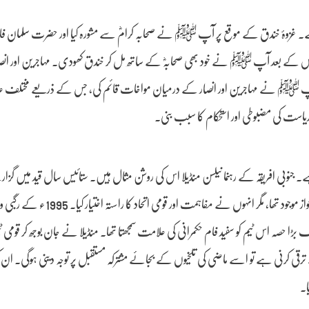
غزوۂ خندق کے موقع پر آپ ﷺ نے صحابہ کرامؓ سے مشورہ کیا اور حضرت سلمان فارسی
۔ اس کے بعد آپ ﷺ نے خود بھی صحابہؓ کے ساتھ مل کر خندق کھودی۔ مہاجرین اور انص
آپ ﷺ نے مہاجرین اور انصار کے درمیان مواخات قائم کی، جس کے ذریعے مختلف عل
ی ریاست کی مضبوطی اور استحکام کا سبب بنی۔
تا ہے۔ جنوبی افریقہ کے رہنما نیلسن منڈیلا اس کی روشن مثال ہیں۔ ستائیس سال قید میں گز
جب وہ اقتدار میں آئے تو ان کے پاس سفید فام اقلیت سے انتقام لینے کا مکمل جواز موجود ت
ک بڑا حصہ اس ٹیم کو سفید فام حکمرانی کی علامت سمجھتا تھا۔ منڈیلا نے جان بوجھ کر قومی 
ے ترقی کرنی ہے تو اسے ماضی کی تلخیوں کے بجائے مشترکہ مستقبل پر توجہ دینی ہوگی۔ ان
ا۔