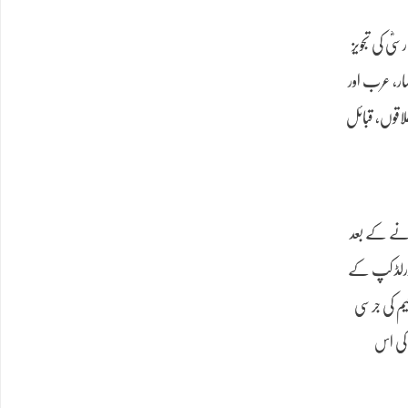
ؓ کی تجویز
ار، عرب اور
اقوں، قبائل
ارنے کے بعد
ھا، مگر انہوں نے مفاہمت اور قومی اتحاد کا راستہ اختیار کیا۔ 1995ء کے رگبی ورلڈ کپ کے
ٹیم کی جرسی
 کی اس