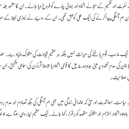
ا کہ نفرت اور تقسیم کے بجائے اتحاد اور بھائی چارے کو فروغ دیا جائے۔ ان کا مشہور جملہ 
ان ہم آہنگی پیدا کرنے کی ایک عملی کوشش تھی۔ ان کے رویے نے نیوزی لینڈ کے 
ی کسی ایک مذہب، قوم یا خطے کی میراث نہیں بلکہ ہر عظیم قیادت کی مشترک بنیاد ہے۔ حض
 کی عدم تشدد پر مبنی جدوجہد، چرچل کا قومی اتحاد یا جیسنڈا آرڈرن کی سماجی یکجہتی، ا
کی صلاحیت۔
یں۔ سیاست، معاشرت اور حتیٰ کہ خاندانی زندگی میں بھی ہم آہنگی کی جگہ تصادم اور عدم ب
حاد، احترام اور مشترکہ مقصد کو برقرار رکھا جائے۔ ایک عظیم لیڈر وہی ہوتا ہے جو ل