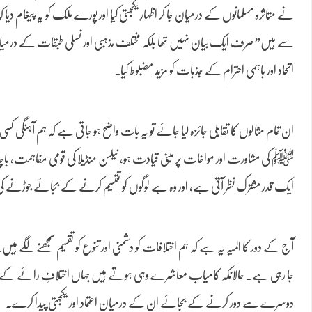
نے متاثرہ مسلمانوں کے درمیان جا کر اظہارِ یکجہتی کیا اور پورے ملک کو یہ پیغام دی
سے ہیں” صرف ایک بیان نہیں تھا بلکہ مختلف مذہبی اور نسلی طبقات کے درمی
اتحاد اور باہمی احترام کے جذبات کو مزید مضبوط کیا۔
ان تمام مثالوں کا تقابلی جائزہ لیا جائے تو یہ بات واضح ہو جاتی ہے کہ ہم آہنگ
ﷺ کی مشاورت اور مواخات پر مبنی قیادت ہو، نیلسن منڈیلا کی قومی مفاہمت، باچا خان
ایک قدر مشترک نظر آتی ہے، اور وہ ہے لوگوں کو تقسیم کرنے کے بجائے جوڑنے 
آج کے دور کا المیہ یہ ہے کہ ہم اختلافات کو دشمنی اور تنوع کو تقسیم سمجھنے لگے ہ
جا رہی ہے۔ حالانکہ کامیاب معاشرے وہی ہوتے ہیں جہاں اختلافِ رائے کے باوجود ات
دوسرے سے دور کرنے کے بجائے ان کے درمیان اعتماد اور یکجہتی پیدا کرے۔