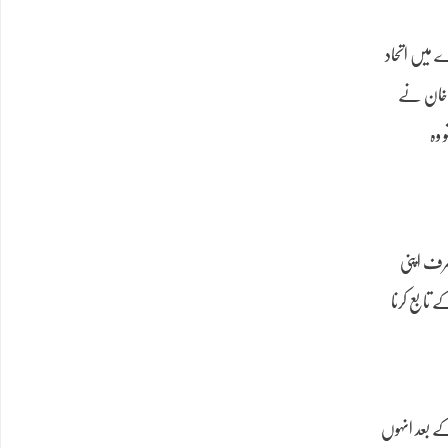
 میں اتحاد
تھے، تو باچا خان نے
 وہ
رف اپنی
 تابع کرنا
جد پر دہشت گرد حملے کے بعد انہوں