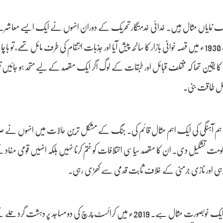
ی ایک نمایاں مثال ہیں۔ خدائی خدمتگار تحریک کے دوران انہوں نے ایک ایسے معاشرے
اور نظم و ضبط کو فروغ دیا جو قبائلی اختلافات، انتقام اور باہمی کشیدگی کا شکار تھا۔ جب 1930ء میں قصہ خوانی بازار کا سانحہ پیش آیا اور جذبات انتقام کی طرف مائل 
کا یقین تھا کہ مختلف قبائل اور طبقات کے لوگ اگر ایک مقصد کے لیے متحد ہو جائیں تو
اصل طاقت بنی۔
ہم آہنگی کی ایک اہم مثال قائم کی۔ جنگ کے مشکل ترین حالات میں انہوں نے ص
ومت تشکیل دی۔ ان کا مقصد سیاسی اختلافات کو ختم کرنا نہیں بلکہ انہیں قومی مفاد کے
حد رہی اور نازی جرمنی کے خلاف ثابت قدمی سے کھڑی رہی۔
جدید دور میں نیوزی لینڈ کی سابق وزیر اعظم جیسنڈا آرڈرن کی قیادت بھی ہم آہنگی کی ایک خوبصورت مثال ہے۔ 2019ء میں کرائسٹ چرچ کی دو مسا