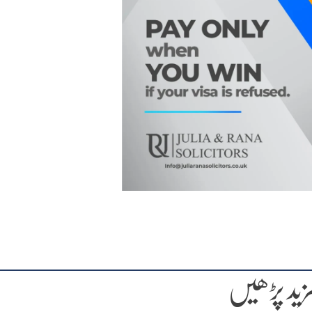
زید پڑھیں