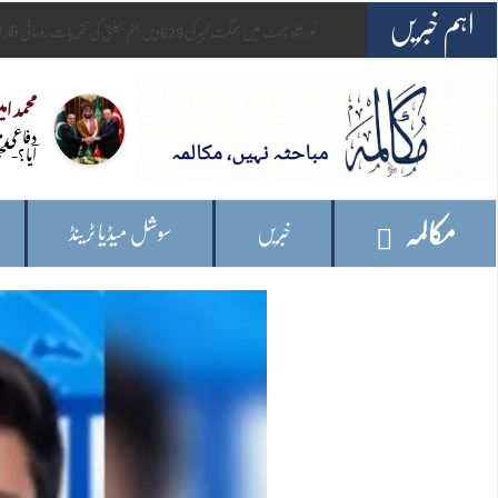
اہم خبریں
_
امریکہ: وائٹ ہاؤس کے قریب اہلکاروں پر فائرنگ کرن
محمد ام
دفاعی 
آیا؟- مح
مکالمہ
خبریں
سوشل میڈیا ٹرینڈ