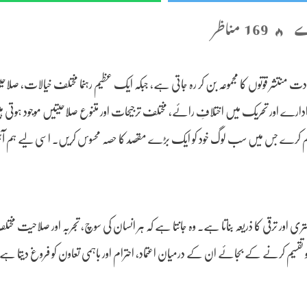
169 مناظر
نتشر قوتوں کا مجموعہ بن کر رہ جاتی ہے، جبکہ ایک عظیم رہنما مختلف خیالات، صلاحیت
 اور تحریک میں اختلافِ رائے، مختلف ترجیحات اور متنوع صلاحیتیں موجود ہوتی ہیں
ا قائم کرے جس میں سب لوگ خود کو ایک بڑے مقصد کا حصہ محسوس کریں۔ اسی لیے ہم آ
بہتری اور ترقی کا ذریعہ بناتا ہے۔ وہ جانتا ہے کہ ہر انسان کی سوچ، تجربہ اور صلاحیت م
قسیم کرنے کے بجائے ان کے درمیان اعتماد، احترام اور باہمی تعاون کو فروغ دیتا ہے