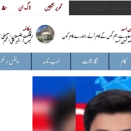
تحریر بھیجیں
لاگ ان
ین اسد
مکالمہ
معاہدے: ہم کس کے کام آئے، ہمارے کام کون
گلگت بلتستان اسمبل
مد امین اسد
کیوں؟- شیر علی انجم
کالم
نگارشات
ادب نامہ
سائنس/ نفس