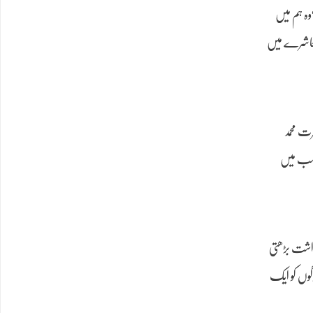
“وہ ہم میں
معاشرے میں
رت محمد
ن سب میں
رداشت بڑھتی
وگوں کو ایک