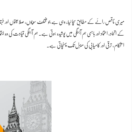
میری ناقص رائے کے مطابق سچا لیڈر وہی ہے جو مختلف سوچوں، صلاحیتوں اور طبقات
کے اتحاد، اعتماد اور باہمی ہم آہنگی میں پوشیدہ ہوتی ہے۔ ہم آہنگی قیادت کی وہ 
استحکام، ترقی اور کامیابی کی منزل تک پہنچاتی ہے۔