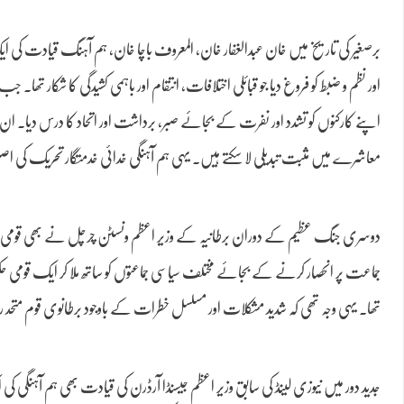
برصغیر کی تاریخ میں خان عبدالغفار خان، المعروف باچا خان، ہم آہنگ قیادت ک
اپنے کارکنوں کو تشدد اور نفرت کے بجائے صبر، برداشت اور اتحاد کا درس دیا۔ ان 
معاشرے میں مثبت تبدیلی لا سکتے ہیں۔ یہی ہم آہنگی خدائی خدمتگار تحریک کی 
دوسری جنگ عظیم کے دوران برطانیہ کے وزیر اعظم ونسٹن چرچل نے بھی قومی 
جماعت پر انحصار کرنے کے بجائے مختلف سیاسی جماعتوں کو ساتھ ملا کر ایک قومی حک
تھا۔ یہی وجہ تھی کہ شدید مشکلات اور مسلسل خطرات کے باوجود برطانوی قوم مت