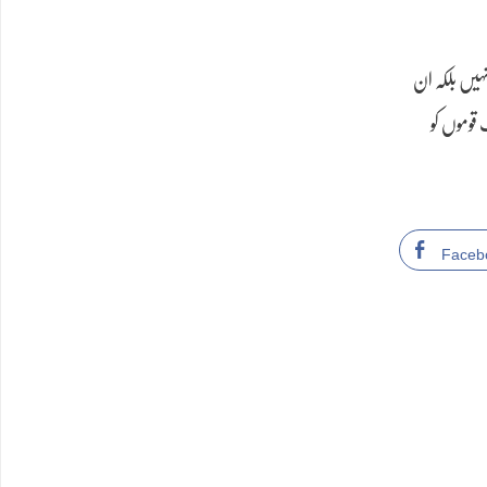
ہیں بلکہ ان
 قوموں کو
Faceb