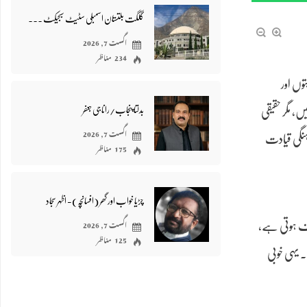
گلگت بلتستان اسمبلی سٹیٹ سبجیکٹ رول سے خائف کیوں؟- شیر علی انجم
اگست 7, 2026
234 مناظر
وں اور
بدلتا پنجاب/رانا جی جعفر
، مگر حقیقی
اگست 7, 2026
ہنگی قیادت
175 مناظر
چڑیا خواب اور گھر (افسانچہ)- اظہر سجاد
اگست 7, 2026
ختلف ہوتی ہے،
125 مناظر
۔ یہی خوبی