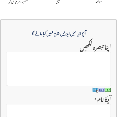
عبداللہ
حسینی
مظہر/ناصر عباس نیّر
آپکا ای میل ایڈریس شائع نہیں کیا جائے گا
اپنا تبصرہ لکھیں
آپکا نام
*