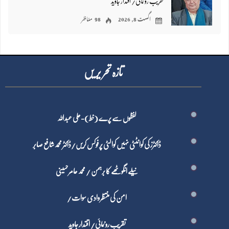
تقریب رونمائی/ اقتدار جاوید
اگست 8, 2026
98 مناظر
تازہ تحر یر یں
لفظوں سے پرے (خط)-علی عبداللہ
ڈاکٹرز کی کوانٹٹی نہیں کوالٹی پر فوکس کریں/ڈاکٹر محمد شافع صابر
نیلے انگوٹھے کا برہمن / محمد عامر حسینی
امن کی منتظر وادی سوات/
تقریب رونمائی/ اقتدار جاوید