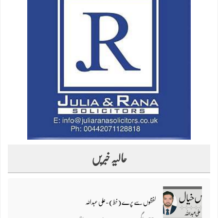
حالیہ خبریں
لفظوں سے پرے (خط)-علی عبداللہ