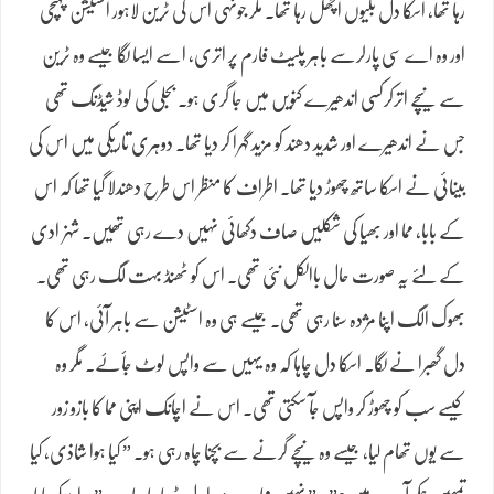
رہا تھا، اسکا دل بلیوں اچھل رہا تھا۔ مگر جونہی اس کی ٹرین لاہور اسٹیشن پہنچی
اور وہ اے سی پارلرسے باہر پلیٹ فارم پر اتری، اسے ایسا لگا جیسے وہ ٹرین
سے نیچے اترکرکسی اندھیرے کنویں میں جا گری ہو۔ بجلی کی لوڈ شیڈنگ تھی
جس نے اندھیرے اور شدید دھند کو مزید گہرا کر دیا تھا۔ دوہری تاریکی میں اس کی
بینائی نے اسکا ساتھ چھوڑ دیا تھا۔ اطراف کا منظر اس طرح دھندلا گیا تھا کہ اس
کے بابا، مما اور بھیا کی شکلیں صاف دکھائی نہیں دے رہی تھیں۔ شہزادی
کے لئے یہ صورت حال باالکل نئی تھی۔ اس کو ٹھنڈ بہت لگ رہی تھی۔
بھوک الگ اپنا مژدہ سنا رہی تھی۔ جیسے ہی وہ اسٹیشن سے باہر آئی، اس کا
دل گھبرا نے لگا۔ اسکا دل چاہا کہ وہ یہیں سے واپس لوٹ جأۓ۔ مگر وہ
کیسے سب کو چھوڑ کر واپس جآ سکتی تھی۔ اس نے اچانک اپنی مما کا بازو زور
سے یوں تھام لیا، جیسے وہ نیچے گرنے سے بچنا چاہ رہی ہو۔ ” کیا ہوا شاذی، کیا