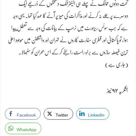
تحت دونوں ممالک نے پہلے ہی الیکٹرانک دستخطوں کے ذریعے ایک
دوسرے پر حملے نہ کرنے اور مذاکرات کی میز پر آنے کا عہد کیا تھا۔ یہی وجہ
ہے کہ جب سوئس ریزورٹ میں ٹرمپ کے بیانات کی وجہ سے تعطل پیدا
ہوا، تو پاکستانی اور قطری سفارت کاروں نے تہران اور واشنگٹن میں موجود اعلیٰ
ترین فیصلہ سازوں سے براہِ راست رابطے کر کے اس بحران کو سنبھالا۔
(جاری ہے)
بشکریہ
٩٢ نیو
ز
Facebook
Twitter
LinkedIn
WhatsApp