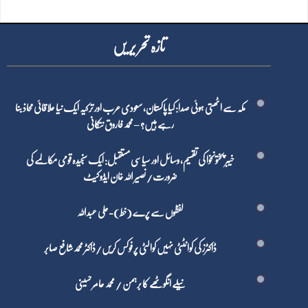
تازہ تحر یر یں
مکہ سے اٹھتی ہوئی صدا: کیا پاکستان، سعودی عرب اور ترکیہ ایک نیا علاقائی محاذ بنا
رہے ہیں؟ – محمد فاروق نتکانی
خیبر پختونخوا کی تقسیم، وسائل اور سیاسی مستقبل: ایک سنجیدہ قومی مکالمے کی
ضرورت/ نصیر اللہ خان ایڈوکیٹ
لفظوں سے پرے (خط)-علی عبداللہ
ڈاکٹرز کی کوانٹٹی نہیں کوالٹی پر فوکس کریں/ڈاکٹر محمد شافع صابر
نیلے انگوٹھے کا برہمن / محمد عامر حسینی