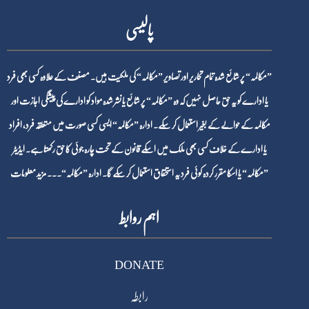
پالیسی
”مکالمہ“ پر شائع شدہ تمام تحاریر اور تصاویر ”مکالمہ“ کی ملکیت ہیں۔ مصنف کے علاوہ کسی بھی فرد
یا ادارے کو یہ حق حاصل نہیں کہ وہ ”مکالمہ“ پر شائع یا نشر شدہ مواد کو ادارے کی پیشگی اجازت اور
مکالمہ کے حوالے کے بغیر استعمال کر سکے۔ ادارہ ”مکالمہ“ ایسی کسی صورت میں متعلقہ فرد، افراد
یا ادارے کے خلاف کسی بھی ملک میں اسکے قانون کے تحت چارہ جوئی کا حق رکھتا ہے۔ ایڈیٹر
”مکالمہ“ یا اسکا مقرر کردہ کوئی فرد یہ استحقاق استعمال کر سکے گا۔ ادارہ ”مکالمہ“۔۔۔
مزید معلومات
اہم روابط
DONATE
رابطہ