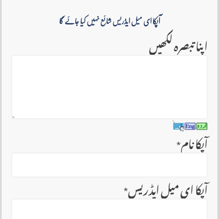
آپکا ای میل ایڈریس شائع نہیں کیا جائے گا
اپنا تبصرہ لکھیں
آپکا نام
*
آپکا ای میل ایڈریس
*