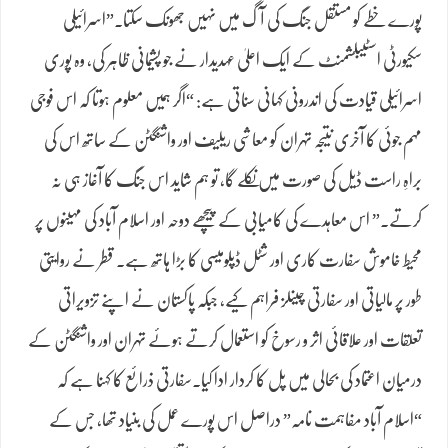
پورے خطے کو مستقل جنگ کی آگ میں نہیں جھونک سکتا۔”اسرائیلی
سکیورٹی اسٹیبلشمنٹ کے ایک اعلیٰ عہدیدار نے جو پشیمانی ظاہر کی، وہ پوری
اسرائیلی قیادت کی اندرونی کہانی سناتی ہے: “اگر ہمیں معلوم ہوتا کہ اس فوجی
مہم جوئی کا آخری نتیجہ تہران کو معاشی ریلیف اور واشنگٹن کے ساتھ اس کی
براہِ راست ڈیل کی صورت میں نکلے گا، تو ہم شاید اس جنگ کا آغاز ہی نہ
کرتے۔” اس معاہدے کی کامیابی کے پیچھے دوحہ اور اسلام آباد کی مہینوں پر
محیط خاموش سفارت کاری اور شٹل ڈپلومیسی کا بڑا ہاتھ ہے۔ قطر نے روایتی
طور پر مالیاتی اور سفارتی چینلز فراہم کیے، جبکہ پاکستان نے اپنے تزویراتی
تعلقات اور علاقائی اثر و رسوخ کو استعمال کرتے ہوئے تہران اور واشنگٹن کے
درمیان اعتماد کی بحالی میں پل کا کردار ادا کیا۔سفارتی ذرائع کا کہنا ہے کہ
“اسلام آباد مفاہمت نامہ” دراصل اس پورے عمل کی بنیاد تھا، جس کے