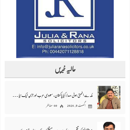
حالیہ خبریں
مکہ سے اٹھتی ہوئی صدا: کیا پاکستان، سعودی عرب اور ترکیہ ایک نیا علاقائی محاذ بنا رہے ہیں؟ – محمد فاروق نتکانی
اگست 9, 2026
60 مناظر