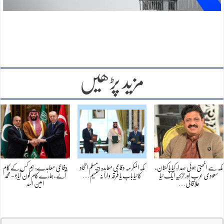
مزید پڑھیں
مکہ سے اٹھتی ہوئی صدا: کیا پاکستان،
مکہ المکرمہ دفاعی معاہدہ : مسلم اتحاد
دفاعی معاہدے: ہم کس کے کام
سعودی عرب اور ترکیہ ایک نیا
کا نیا باب یا فرقہ وارانہ تقسیم…
آئے، ہمارے کام کون آیا؟- محمد
علاقائی…
امین اسد