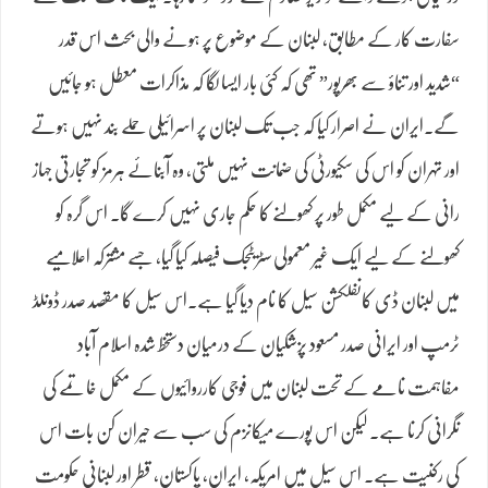
سفارت کار کے مطابق، لبنان کے موضوع پر ہونے والی بحث اس قدر
“شدید اور تناؤ سے بھرپور” تھی کہ کئی بار ایسا لگا کہ مذاکرات معطل ہو جائیں
گے۔ایران نے اصرار کیا کہ جب تک لبنان پر اسرائیلی حملے بند نہیں ہوتے
اور تہران کو اس کی سکیورٹی کی ضمانت نہیں ملتی، وہ آبنائے ہرمز کو تجارتی جہاز
رانی کے لیے مکمل طور پر کھولنے کا حکم جاری نہیں کرے گا۔ اس گرہ کو
کھولنے کے لیے ایک غیر معمولی سٹریٹجک فیصلہ کیا گیا، جسے مشترکہ اعلامیے
میں لبنان ڈی کانفلکشن سیل کا نام دیا گیا ہے۔اس سیل کا مقصد صدر ڈونلڈ
ٹرمپ اور ایرانی صدر مسعود پزشکیان کے درمیان دستخط شدہ اسلام آباد
مفاہمت نامے کے تحت لبنان میں فوجی کارروائیوں کے مکمل خاتمے کی
نگرانی کرنا ہے۔ لیکن اس پورے میکانزم کی سب سے حیران کن بات اس
کی رکنیت ہے۔ اس سیل میں امریکہ، ایران، پاکستان، قطر اور لبنانی حکومت