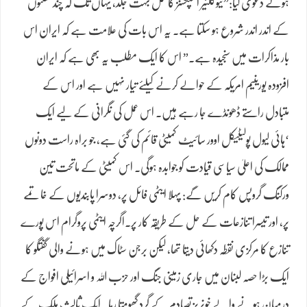
ہوئے دعویٰ کیا:”نیوکلئیر انسپکشنز کا عمل بہت جلد، یہاں تک کہ چند گھنٹوں
کے اندر اندر شروع ہو سکتا ہے۔ یہ اس بات کی علامت ہے کہ ایران اس
بار مذاکرات میں سنجیدہ ہے۔” اس کا ایک مطلب یہ بھی ہے کہ ایران
افزودہ یورینیم امریکہ کے حوالے کرنے کیلئے تیار نہیں ہے اور اس کے
متبادل راستے ڈھونڈے جا رہے ہیں۔ اس عمل کی نگرانی کے لیے ایک
‘ہائی لیول پولیٹیکل اوور سائیٹ کمیٹی قائم کی گئی ہے، جو براہ راست دونوں
ممالک کی اعلیٰ سیاسی قیادت کو جوابدہ ہوگی۔ اس کمیٹی کے ماتحت تین
ورکنگ گروپس کام کریں گے: پہلا ایٹمی فائل پر، دوسرا پابندیوں کے خاتمے
پر، اور تیسرا تنازعات کے حل کے طریقہ کار پر۔اگرچہ ایٹمی پروگرام اس پورے
تنازع کا مرکزی نقطہ دکھائی دیتا تھا، لیکن برجن سٹاک میں ہونے والی گفتگو کا
ایک بڑا حصہ لبنان میں جاری زمینی جنگ اور حزب اللہ و اسرائیلی افواج کے
درمیان ہونے والے خونریز تصادم کے گرد گھومتا رہا۔ ایک ثالث ملک کے