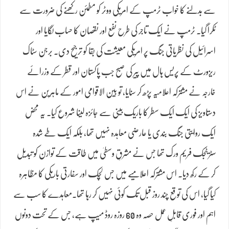
سے بدلنے کا خواب ٹرمپ کے امریکی ووٹر کو مطمئن رکھنے کی ضرورت سے
ٹکرا گیا۔ ٹرمپ نے ایک تاجر کی طرح نفع اور نقصان کا حساب لگایا اور
اسرائیل کی نظریاتی جنگ پر امریکی معیشت کی بقا کو ترجیح دی۔ برجن سٹاک
ریزورٹ کے پریس ہال میں پیر کی صبح جب پاکستان اور قطر کے وزرائے
خارجہ نے مشترکہ اعلامیہ پڑھ کر سنایا، تو بین الاقوامی امور کے ماہرین نے اس
دستاویز کی ایک ایک سطر کا باریک بینی سے جائزہ لینا شروع کیا۔ یہ محض
ایک روایتی جنگ بندی یا عارضی معاہدہ نہیں تھا، بلکہ ایک طے شدہ
سٹریٹجک فریم ورک تھا جس نے مشرقِ وسطیٰ میں طاقت کے توازن کو تبدیل
کر کے رکھ دیا۔ اس مشترکہ اعلامیے میں جس لچک اور سفارتی باریکی کا مظاہرہ
کیا گیا، اس کی توقع چند روز قبل تک کوئی نہیں کر رہا تھا۔معاہدے کا سب سے
اہم اور فوری قابلِ عمل حصہ وہ 60 روزہ روڈ میپ ہے، جس کے تحت دونوں