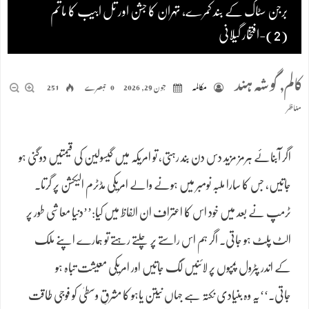
برجن سٹاک کے بند کمرے، تہران کا جشن اور تل ابیب کا ماتم
(2)-افتخار گیلانی
کالم
,
گوشہ ہند
مکالمہ
جون 29, 2026
0 تبصرے
251
مناظر
اگر آبنائے ہرمز مزید دس دن بند رہتی، تو امریکہ میں گیسولین کی قیمتیں دوگنی ہو
جاتیں، جس کا سارا ملبہ نومبر میں ہونے والے امریکی مڈٹرم الیکشن پر گرتا۔
ٹرمپ نے بعد میں خود اس کا اعتراف ان الفاظ میں کیا:’’دنیا معاشی طور پر
الٹ پلٹ ہو جاتی۔ اگر ہم اس راستے پر چلتے رہتے تو ہمارے اپنے ملک
کے اندر پٹرول پمپوں پر لائنیں لگ جاتیں اور امریکی معیشت تباہ ہو
جاتی۔‘‘یہ وہ بنیادی نکتہ ہے جہاں نیتن یاہو کا مشرقِ وسطیٰ کو فوجی طاقت