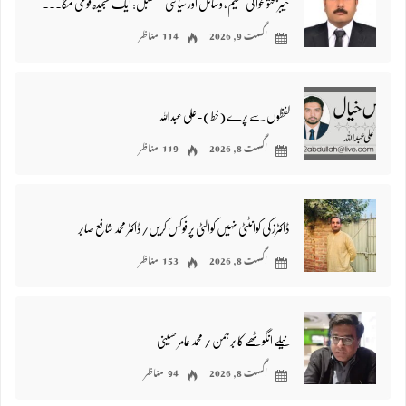
خیبر پختونخوا کی تقسیم، وسائل اور سیاسی مستقبل: ایک سنجیدہ قومی مکالمے کی ضرورت/ نصیر اللہ خان ایڈوکیٹ
اگست 9, 2026
114 مناظر
لفظوں سے پرے (خط)-علی عبداللہ
اگست 8, 2026
119 مناظر
ڈاکٹرز کی کوانٹٹی نہیں کوالٹی پر فوکس کریں/ڈاکٹر محمد شافع صابر
اگست 8, 2026
153 مناظر
نیلے انگوٹھے کا برہمن / محمد عامر حسینی
اگست 8, 2026
94 مناظر