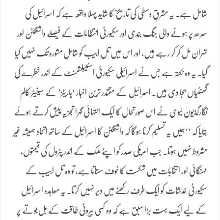
شامل ہے۔ یہ مشرقِ وسطیٰ کی تاریخ کا شاید پہلا واقعہ ہے کہ اسرائیل کی
سرحد پر ہونے والی جنگ بندی اور سکیورٹی انتظامات کے فیصلے واشنگٹن اور
تہران مل کر کر رہے ہیں، اور اس میں تل ابیب کو شاملِ مشورہ تک نہیں کیا
گیا۔ یہ وہ نکتہ ہے جس نے اسرائیلی سکیورٹی اسٹیبلشمنٹ کے اندر خطرے کی
گھنٹیاں بجا دی ہیں۔ اسرائیل کے مقتدر ترین اخبار ‘ہاریٹز’ کے سینیئر کالم
نگارگڈیون لیوی نے اس صورتحال کا ایک انتہائی گہرا تجزیہ پیش کرتے ہوئے
بتایا کہ ’’ہمیں یہ تسلیم کرنا ہوگا کہ واشنگٹن کا اسرائیل کے ساتھ اتحاد ہمیشہ غیر
مشروط نہیں ہوتا۔ جب امریکی صدر کو اپنے ملک کے اندر پٹرول کی قیمتوں،
مہنگائی اور انتخابات میں شکست کا خوف سستاتا ہے، تو وہ تل ابیب کے
سکیورٹی خدشات کو ایک طرف رکھنے میں دیر نہیں کرتا۔ یہ معاہدہ اسرائیل
کے لیے ایک بہت بڑا سبق ہے کہ وہ کسی بیرونی طاقت کے بل بوتے پر