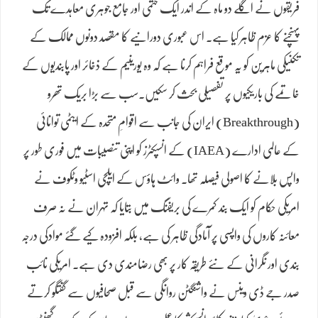
فریقوں نے اگلے دو ماہ کے اندر ایک حتمی اور جامع جوہری معاہدے تک
پہنچنے کا عزم ظاہر کیا ہے۔ اس عبوری دورانیے کا مقصد دونوں ممالک کے
تکنیکی ماہرین کو یہ موقع فراہم کرنا ہے کہ وہ یورینیم کے ذخائر اور پابندیوں کے
خاتمے کی باریکیوں پر تفصیلی بحث کر سکیں۔سب سے بڑا بریک تھرو
(Breakthrough) ایران کی جانب سے اقوامِ متحدہ کے ایٹمی توانائی
کے عالمی ادارے (IAEA) کے انسپکٹرز کو اپنی تنصیبات میں فوری طور پر
واپس بلانے کا اصولی فیصلہ تھا۔ وائٹ ہاؤس کے ایلچی اسٹیو وٹکوف نے
امریکی حکام کو ایک بند کمرے کی بریفنگ میں بتایا کہ تہران نے نہ صرف
معائنہ کاروں کی واپسی پر آمادگی ظاہر کی ہے، بلکہ افزودہ کیے گئے موادکی درجہ
بندی اور نگرانی کے نئے طریقہ کار پر بھی رضامندی دی ہے۔ امریکی نائب
صدر جے ڈی وینس نے واشنگٹن روانگی سے قبل صحافیوں سے گفتگو کرتے